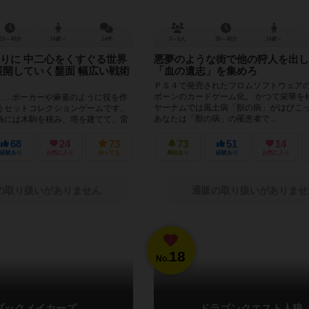
15～40分
14歳～
14件
3～5人
30～45分
14歳～
りに 中二心をくすぐる世界
悪夢のような街で他の狩人を出し
展開していく盤面 幅広い戦術
「血の遺志」を集めろ
ＰＳ４で発売されたフロムソフトウェア
ボーンのカードゲーム化。 かつて栄華を
は… ポーカーや麻雀のように役を作
ヤーナムでは風土病「獣の病」がはびこ
うセットコレクションゲームです。
あなたは「獣の病」の罹患者で...
為には木駒を積み、塔を建てて、雷
ればいけま...
68
24
73
73
51
14
経験あり
お気に入り
持ってる
興味あり
経験あり
お気に入り
の取り扱いがありません
通販の取り扱いがありませ
18
No.
ブックメイカーズ
ドラゴンクエスト人狼