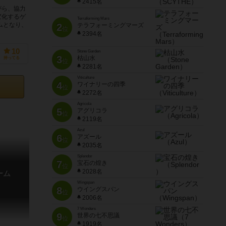
2415名
がら、協力
変化するゲ
Terraforming Mars
ムとなり、
2
テラフォーミングマーズ
位
2394名
10
Stone Garden
3
枯山水
持ってる
位
2281名
Viticulture
4
ワイナリーの四季
位
2272名
Agricola
5
アグリコラ
位
2119名
Azul
6
アズール
位
2035名
Splendor
7
宝石の煌き
位
2028名
ーム
Wingspan
8
ウイングスパン
位
2006名
7 Wonders
9
世界の七不思議
位
1919名