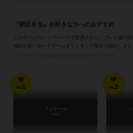
『蛸足弁当』が好きな方へのおすすめ
このゲームのトップページで投票された「プレイ感の評
傾向が近いボードゲームをランキング形式で紹介します
※リストには一定の投票数がある作品のみを表示しています
1
2
No.
No.
アドテール
い
Adtale