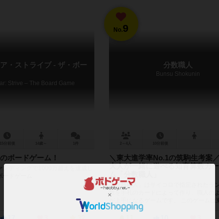
9
No.
ア・ストライブ - ザ・ボー
分数職人
Bunsu Shokunin
ear: Strive – The Board Game
15分前後
14歳～
1件
2～4人
10分前後
のボードゲーム！
＼東大進学率No.1の筑駒生考案
大人が一緒に遊べる知育算数カー
ンディングで1000万超えを達成し
ム「分数職人」
ボードゲーム
「分数職人」はサイコロで指定されたラ
数を手札のカードによって作り、職人の
が上手になるゲームです。 このゲームは
No.1を誇る進学校”筑波大学附...
17
3
32
11
10
3