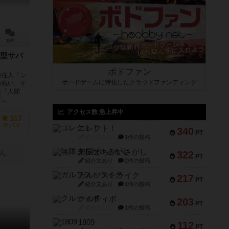
12件
型サバ
ボドファン
の住人「シ
ボードゲームに特化したクラウドファンディング
の戦い、そ
た「人間
..
アクセス数 急上昇中
317
持ってる
コレクト！
340
PT
紹介文なし
1件の投稿
無限まちがいさがし
ん
322
PT
紹介文あり
2件の投稿
ガルフストライク
217
PT
紹介文あり
1件の投稿
クルティボ
203
PT
紹介文なし
1件の投稿
1809
112
PT