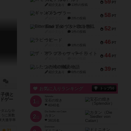
59
PT
紹介文あり
13件の投稿
ギャンブラー
58
PT
紹介文なし
2件の投稿
Bitter End ブタペスト救出作戦
52
PT
紹介文なし
1件の投稿
ラピード
46
PT
紹介文なし
1件の投稿
ザ・フラッフィー・ライト
44
PT
紹介文なし
0件の投稿
ふたつの城の物語
39
PT
紹介文あり
6件の投稿
－
お気に入りランキング
トップ50
／子供と
Splendor
ドゲー
1
宝石の煌き
位
4040名
ンダムな分
Die Siedler von Catan
2
ように算数
カタン
位
東大進学率
3616名
Dominion
21
ドミニオン