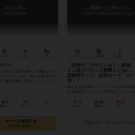
ドッジボム
邪神がこの中にいル
DodgeBomb
One of us becomes an evil god
10～30分
8歳～
3件
4～8人
40分前後
12歳～
けろ!!
「邪神がこの中にいる！」新版。
イン及びバランス調整とともに、
mb』は手札の効果を使って危険なカー
記録用チップ、拡張カード、ルー
ていくゲームです。 時には爆弾を自
加！！
に爆弾を押し付けたり...!? シンプ
.
最も狂気度が高いプレイヤーに邪神が降
の人類側プレイヤーと対決する。クトゥ
隠匿ゲーム「邪神がこの中にいる！」が
復活。 カードのリデザイン、ゲーム...
5
3
8
54
60
15
経験あり
お気に入り
持ってる
興味あり
経験あり
お気に入り
カートに追加する
通販の取り扱いがありませ
1,650円（税込）