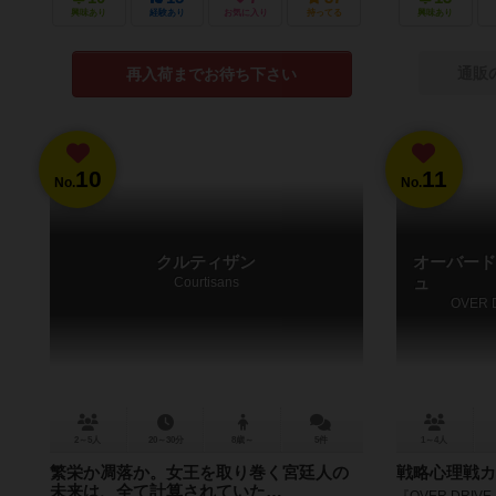
興味あり
経験あり
お気に入り
持ってる
興味あり
通販
再入荷までお待ち下さい
10
11
No.
No.
クルティザン
オーバード
Courtisans
ュ
OVER 
2～5人
20～30分
8歳～
5件
1～4人
繁栄か凋落か。女王を取り巻く宮廷人の
戦略心理戦カ
未来は、全て計算されていた…
『OVER DRI