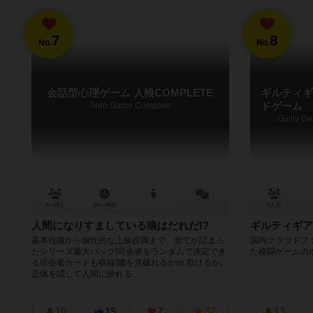
7
8
No.
No.
会話型心理ゲーム 人狼COMPLETE
ギルティギ
Jinro Game Complete
ドゲーム
Guilty G
4～25人
10～90分
－
2人用
人間になりすましている狼はだれだ!?
ギルティギア
基本役職から個性的な上級役職まで、全てが詰まっ
国内クラウドファ
たシリーズ最大パック!司会者をランダムで決定でき
た格闘ゲームの
る司会者カードも収録!噓を見破れるかvs.欺けるか。
正体を隠して人間に紛れる...
10
15
7
37
13