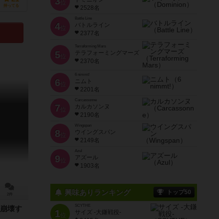
3
位
持ってる
2528名
Battle Line
4
バトルライン
位
2377名
Terraforming Mars
5
テラフォーミングマーズ
位
2370名
6 nimmt!
6
ニムト
位
2201名
Carcassonne
7
カルカソンヌ
位
2190名
Wingspan
8
ウイングスパン
位
2149名
Azul
9
アズール
位
1903名
興味ありランキング
トップ50
2件
SCYTHE
崩壊す
1
サイズ -大鎌戦役-
位