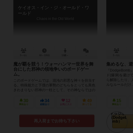
ケイオス・イン・ジ・オールド・ワ
ールド
Chaos in the Old World
3～4人
60～120分
13歳～
－
3～6人
魔が覇を競う！ウォーハンマー世界を舞
集めるな、避
台にした邪神の領地争いのボードゲー
『DodgeBo
ム。
ド(爆弾)を避け
ら解除したり、人
このボードゲームでは、混沌の邪悪な神々を担当す
ルなルールだけ..
る。特殊能力と下僕の軍勢のどちらをとっても異色
きわまりない邪神の一柱として、その神ならではの
邪悪さや戦力を駆使してオールドワール...
30
34
12
49
15
興味あり
経験あり
お気に入り
持ってる
興味あり
再入荷までお待ち下さい