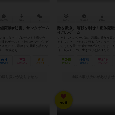
10～30分
6歳～
－
4～8人
30～60分
13歳～
値変動✖️妨害」サンタゲーム
敵を欺き、混戦を制せ！正体隠匿
イバルゲーム
サンタになってプレゼントを奪い合
シャドウハンターズは、悪魔の巣食う森
心理戦ゲーム！ ・欲しかったプレゼ
ャドウ」と、それらを狩る「ハンター」
ナス点に！？最後まで展開が読めな
してそんな最中に森に迷い込んでしまっ
・家族とも...
（一般人）」の、生き残りを賭けたカード.
4
3
3
249
878
249
経験あり
お気に入り
持ってる
興味あり
経験あり
お気に入り
の取り扱いがありません
通販の取り扱いがありませ
6
No.