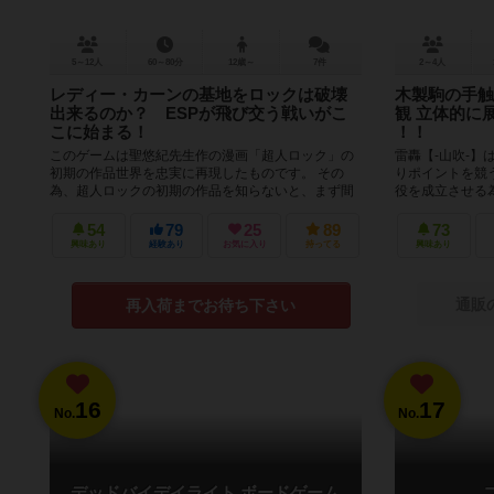
5～12人
60～80分
12歳～
7件
2～4人
レディー・カーンの基地をロックは破壊
木製駒の手触
出来るのか？ ESPが飛び交う戦いがこ
観 立体的に
こに始まる！
！！
このゲームは聖悠紀先生作の漫画「超人ロック」の
雷轟【-山吹-】
初期の作品世界を忠実に再現したものです。 その
りポイントを競
為、超人ロックの初期の作品を知らないと、まず間
役を成立させる
違いなく面白くないと思います。 ...
の術で解放しなけ
54
79
25
89
73
興味あり
経験あり
お気に入り
持ってる
興味あり
通販
再入荷までお待ち下さい
16
17
No.
No.
デッドバイデイライト ボードゲーム