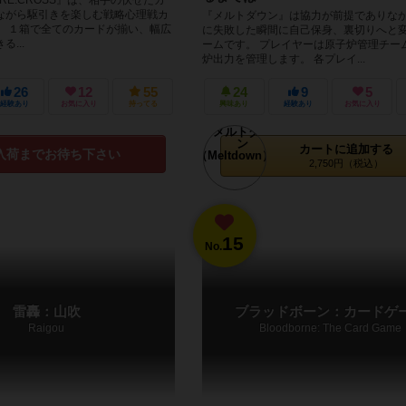
ながら駆引きを楽しむ戦略心理戦カ
『メルトダウン』は協力が前提でありな
。 １箱で全てのカードが揃い、幅広
に失敗した瞬間に自己保身、裏切りへと
...
ームです。 プレイヤーは原子炉管理チー
炉出力を管理します。 各プレイ...
26
12
55
24
9
5
経験あり
お気に入り
持ってる
興味あり
経験あり
お気に入り
カートに追加する
入荷までお待ち下さい
2,750円（税込）
15
No.
雷轟：山吹
ブラッドボーン：カードゲ
Raigou
Bloodborne: The Card Game