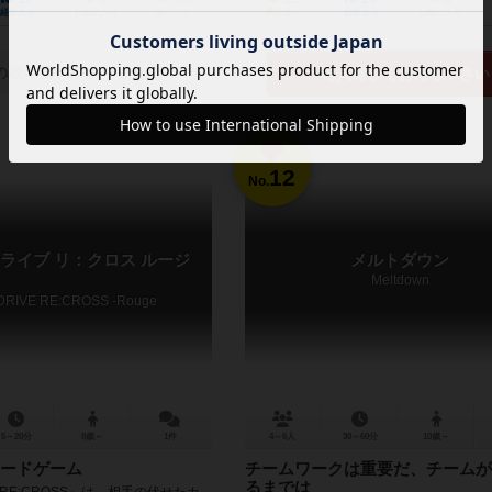
経験あり
お気に入り
持ってる
興味あり
経験あり
お気に入り
の取り扱いがありません
再入荷までお待ち下さい
12
No.
ライブ リ：クロス ルージ
メルトダウン
Meltdown
DRIVE RE:CROSS -Rouge
5～20分
8歳～
1件
4～6人
30～60分
10歳～
ードゲーム
チームワークは重要だ、チームが
るまでは
VE RE:CROSS』は、相手の伏せたカ