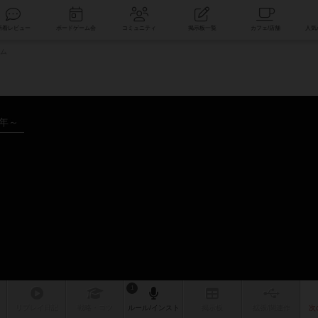
索
新着レビュー
ボードゲーム会
コミュニティ
掲示板一覧
ム
2年～
ム
1
リプレイ
日記
戦略
・コツ
ルール
/インスト
掲示板
拡張/関連
作
次