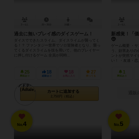
3～4人
20～30分
10歳～
－
2～6人
過去に無いプレイ感のダイスゲーム！
新感覚！「価
🤶
ダイスでできたスライム、ダイスライムが襲ってく
る！？ ファンタジー世界でソロ冒険者となり、襲っ
ゲーム概要 ・
てくるダイスライムを技を用いて、他のプレイヤー
う、妨害ありの
に押し付けるゲーム 全員が同時...
ントが突然マイ
い！ ・友達・恋人
25
18
18
27
1
興味あり
経験あり
お気に入り
持ってる
興味あり
カートに追加する
通販
2,750円（税込）
4
5
No.
No.