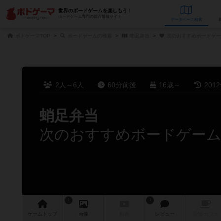
世界のボードゲームを楽しもう！
ボードゲーム専門の総合情報サイト
データベース
検
ボドゲーマTOP
ボードゲームの検索
蛸足弁当
次のおすすめボードゲー
2人～6人
60分前後
16歳～
201
蛸足弁当
次のおすすめボードゲー
1
1
ゲーム
トップ
画像
動画
レビュー
店舗/
カフェ