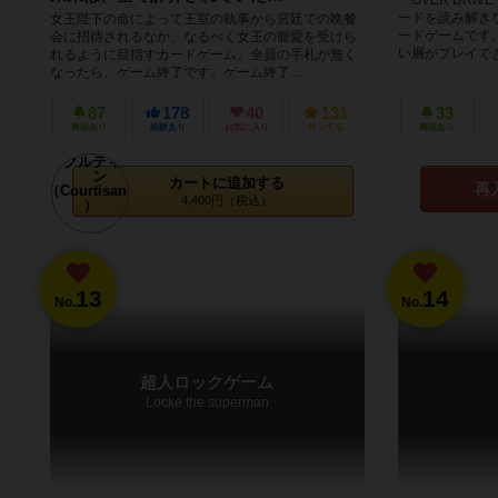
ードを読み解き
女王陛下の命によって王室の執事から宮廷での晩餐
ードゲームです
会に招待されるなか、なるべく女王の寵愛を受けら
い層がプレイできる
れるように目指すカードゲーム。全員の手札が無く
なったら、ゲーム終了です。ゲーム終了...
87
178
40
131
33
興味あり
経験あり
お気に入り
持ってる
興味あり
カートに追加する
再
4,400円（税込）
13
14
No.
No.
超人ロックゲーム
Locke the superman