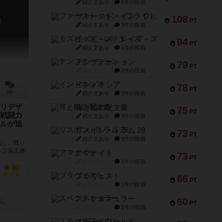
紹介文あり
1件の投稿
ファースト・イン・フライト
108
PT
!
紹介文あり
3件の投稿
モズビ－ズ・レイダ－ズ
94
PT
紹介文あり
1件の投稿
テンプテーション
79
PT
紹介文なし
2件の投稿
インドネシア
78
PT
紹介文あり
2件の投稿
2件
リデザ
宵と暁の呪文書
75
PT
戦闘力
紹介文あり
8件の投稿
ルが追
リスボン・トラム 28
73
PT
紹介文あり
9件の投稿
臨し、残り
ルフ系正体
アマナイト
73
PT
新版として
紹介文なし
1件の投稿
90
ブラヴェスト
持ってる
66
PT
紹介文なし
1件の投稿
スペクタキュラー
60
ん
PT
紹介文なし
1件の投稿
スモールワールド