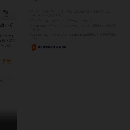
※Apple、Apple のロゴ は、米国および他の国々で登録された
Apple Inc.の商標です。
4件
※App Store は、Apple Inc.のサービスマークです。
抜いて
※Android は、グーグル インコーポレイテッドの商標または登録商
標です。
※Google Play とそのロゴは、Google Inc.の商標または登録商標で
のブラッド
す。
極めた古都
っていた。
50
持ってる
ん