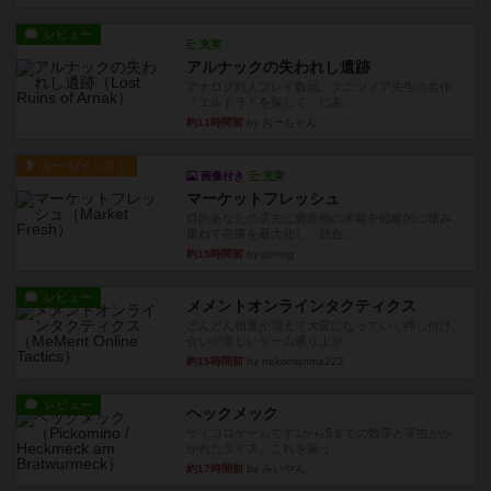
レビュー
充実
アルナックの失われし遺跡
アナログ対人プレイ数回。クニツィア先生の名作
「エルドラドを探して」にあ...
約11時間前
by おーちゃん
ルール/インスト
画像付き
充実
マーケットフレッシュ
目的あなたの店先に農産物の木箱を戦略的に積み
重ねて在庫を最大化し、競合...
約15時間前
by jurong
レビュー
メメントオンラインタクティクス
どんどん物量が増えて大変になっていく押し付け
合いが楽しいゲーム盛り上が...
約15時間前
by nekomanma222
レビュー
ヘックメック
サイコロゲームです1から5までの数字と芋虫がか
かれたダイス。これを振っ...
約17時間前
by みいやん