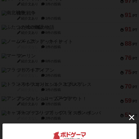
97
PT
紹介文あり
1件の投稿
南北戦争
91
PT
紹介文あり
1件の投稿
ふたつの城の物語
91
PT
紹介文あり
6件の投稿
ノームズ・アット・ナイト
88
PT
紹介文なし
1件の投稿
マーリン
76
PT
紹介文あり
6件の投稿
フラットアイアン
75
PT
紹介文なし
2件の投稿
トランスオリエント・エクスプレス
70
PT
紹介文なし
1件の投稿
アンブッシュ！：ムーブアウト！
59
PT
紹介文あり
1件の投稿
キャプテン・フリップ：イスラ・ボンバ
51
PT
紹介文なし
2件の投稿
ガルフストライク
46
PT
紹介文あり
1件の投稿