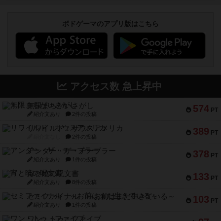
ボドゲーマのアプリ版はこちら
アクセス数 急上昇中
無限まちがいさがし
574
PT
紹介文あり
2件の投稿
リワイルド：サウスアメリカ
389
PT
紹介文なし
2件の投稿
アンダー・ザ・テーブラー
378
PT
紹介文あり
1件の投稿
宵と暁の呪文書
133
PT
紹介文あり
8件の投稿
セミファイナル ～お前はまだ生きている～
103
PT
紹介文あり
1件の投稿
ワン・トゥ・ファイブ