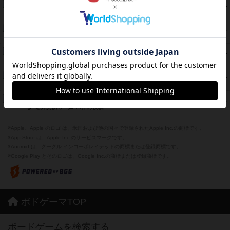
エコーズ・オブ・タイム
45
PT
紹介文なし
8件の投稿
スカルキング
45
PT
紹介文あり
12件の投稿
海兵隊
45
PT
紹介文あり
1件の投稿
Bitter End ブタペスト救出作戦
45
PT
紹介文なし
1件の投稿
ドコジャン
42
PT
紹介文あり
10件の投稿
※Apple、Apple のロゴ は、米国および他の国々で登録されたApple Inc.の商標です。
※App Store は、Apple Inc.のサービスマークです。
※Android は、グーグル インコーポレイテッドの商標または登録商標です。
※Google Play とそのロゴは、Google Inc.の商標または登録商標です。
ボドゲーマTOP
ボードゲームを検索する