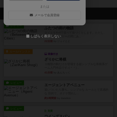
または
会員の新しい投稿
メールで会員登録
レビュー
ふたつの街の物語
タイルを4×4で並べて街づくりします。ただし、
しばらく表示しない
街は各プレイヤーの間にあ...
22分前
by ジェイとと
ルール/インスト
画像付き
ざりかに将棋
３種類の駒だけが登場する超シンプルな将棋系ゲ
ーム入門作品です♪(＾＾)...
41分前
by あんちっく
レビュー
エージェントアベニュー
追いついたら勝ち。シンプルな ルールとで直感的
な 目的で、ボドゲ慣れし...
約1時間前
by daisdice
レビュー
充実
ウイングスパン