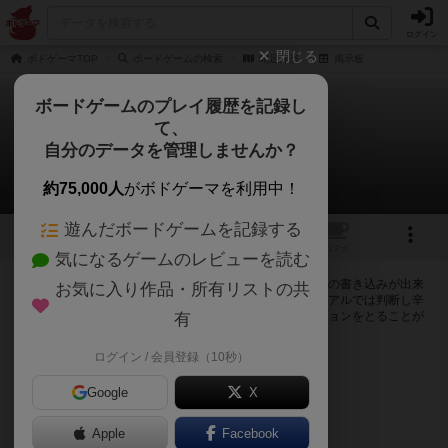
ログイン
閉じる
ボドゲーマTOP
ボードゲームの検索
蛸足弁当
掲示板
ボードゲームのプレイ履歴を記録し
て、
蛸足弁当
自分のデータを管理しませんか？
0件の掲示板
約75,000人
がボドゲーマを利用中！
遊んだボードゲームを記録する
1
1
トップ
画像
動画
レビュー
カフェ
気になるゲームのレビューを読む
ログインすると蛸足弁当に関する掲示板の作成やコメントの書き込みが出来
お気に入り作品・所有リストの共
るようになります。ルールの疑問やエラッタ情報、マニュアルでは判断し辛
い曖昧な表記等について会員同士で自由にコミュニケーションをとることが
有
出来ます。
ログイン / 会員登録（10秒）
ログイン/無料会員登録
Google
X
Apple
Facebook
蛸足弁当のトップに戻る