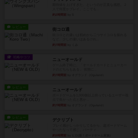
期待値を上げすぎた、というのが正直な感想。２
人で何度かプレイ。ここでも...
約2時間前
by S
レビュー
街コロ通
街コロとの違いは初めから二つサイコロを振れる
など、少しの違いはあるけれ...
約7時間前
by くみ
戦略やコツ
ニューオールド
ゲーム終了時に、「オールドカードとニューカー
ドのどちらもある」 状態に...
約7時間前
by オグランド（Oguland）
レビュー
ニューオールド
ボードゲームを1,000個以上持っているユーザー視
点で良かった点と悪か...
約7時間前
by オグランド（Oguland）
レビュー
デクリプト
プレイ感がしっかりしてるから、超ボードゲーム
やったなって感じ。パーティ...
約9時間前
by ヒロ(新！ボードゲーム家族)