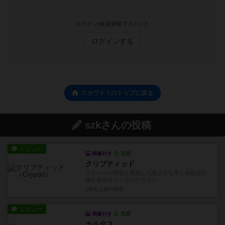
ログイン/会員登録でコメント
ログインする
スカウト！のトップに戻る
szkさんの投稿
レビュー
画像付き
充実
クリプティッド
ライバルの情報を推測して誰よりも早く未確認生
物を発見せよ！ボドゲカフェ...
1年以上前
の投稿
レビュー
画像付き
充実
カルタス