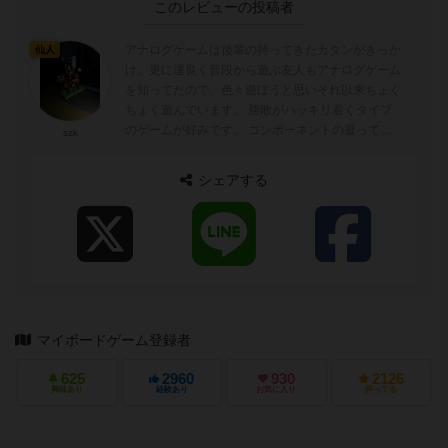
このレビューの投稿者
アナログゲームは後輩の持ってきたカタンがきっか
仙人
け。更に運良く普段から遊ぶ友人もアナログゲーム
を知ってたので、色々遊ぼうと思いそれ以来ちょく
ちょく遊んでいます。 勝敗がハッキリ着くタイプ
のゲームが好みです。 コンポーネントの凝ってい
szk
るゲームだとなお良し。
シェアする
マイボードゲーム登録者
625
2960
930
2126
興味あり
経験あり
お気に入り
持ってる