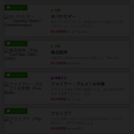
レビュー
充実
オバケだぞ～
対人アナログプレイ。簡単なルールで誰とでも遊
べるゲーム。こんなの子ども...
約14時間前
by おーちゃん
レビュー
充実
南北戦争
1983年にVictory Gamesが出版した『The Civil ...
約17時間前
by Chaco
レビュー
画像付き
ファイアー・ブルズ / 火牛陣
火牛を引き連れて敵を殲滅させる。縦か斜めで前2
列まで攻撃できるが、自分...
約20時間前
by うらまこ
レビュー
フリップ７
カードをめくるかパスをするかを決めてパスした
時のカード数字が得点になる...
約20時間前
by mob567