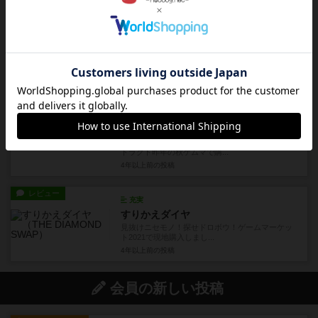
レビュー
充実
タイガー＆ドラゴン
タイマンでも十分に楽しめる!相手の手牌も考えて
勝ちに行こう!ボドゲカフ...
4年以上前
の投稿
レビュー
画像付き
充実
トラペーツ
置いて囲んで回して繋げて！簡単ルールのアブス
トラクト昨年の秋ゲムマで購...
4年以上前
の投稿
レビュー
充実
すりかえダイヤ
見抜けニセモノ！探せドロボウ！ゲームマーケッ
ト2021で現地購入しまし...
4年以上前
の投稿
会員の新しい投稿