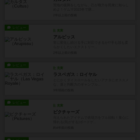
荒地の復興をしながら、己が権力を民衆に知らし
めよ！ゲムマ2023冬で購...
2年以上前
の投稿
レビュー
充実
アルピッス
常に変化し続ける手に対応できるか⁉︎手も頭も柔
らかくしたいエクストリー...
2年以上前
の投稿
レビュー
充実
ラスベガス：ロイヤル
とにかくダイスロールをしたいアナタにオススメ
な、運と判断力のギャンブル...
3年弱前
の投稿
レビュー
充実
ピクチャーズ
与えられたアイテムで表現力をフル回転！童心に
帰れる(気がする)ボードゲ...
約4年前
の投稿