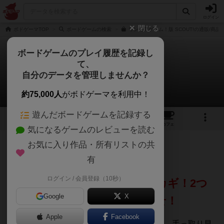
ログイン
閉じる
ボドゲーマTOP
ボードゲームの検索
ワンモアゲーム！版 SCOUT!の通販/商品
ボードゲームのプレイ履歴を記録し
て、
スカウト！
自分のデータを管理しませんか？
szkさんのレビュー
約75,000人
がボドゲーマを利用中！
遊んだボードゲームを記録する
14
4
40
231
トップ
画像
動画
レビュー
カフェ
気になるゲームのレビューを読む
お気に入り作品・所有リストの共
283名
2名
0
1年以上前
有
ログイン / 会員登録（10秒）
ダブルアクションの使い方がカギ！2つ
Google
X
の顔を持つカードを使いこなせ！
Apple
Facebook
先日、ボドゲカフェで5人で遊んだ感想です。手っ取り早