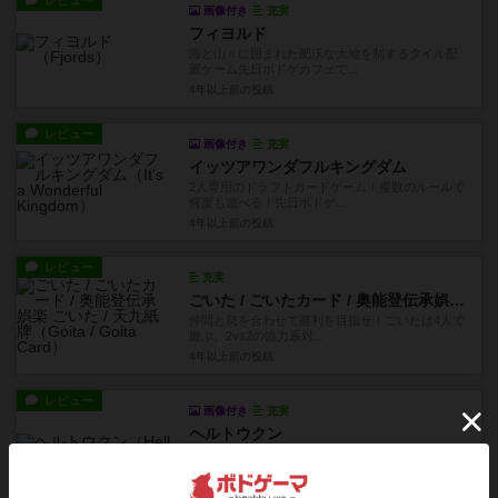
レビュー
画像付き
充実
フィヨルド
海と山々に囲まれた肥沃な大地を制するタイル配
置ゲーム先日ボドゲカフェで...
4年以上前
の投稿
レビュー
画像付き
充実
イッツアワンダフルキングダム
2人専用のドラフトカードゲーム！複数のルールで
何度も遊べる！先日ボドゲ...
4年以上前
の投稿
レビュー
充実
ごいた / ごいたカード / 奥能登伝承娯楽 ごいた / 天九紙牌
仲間と息を合わせて勝利を目指せ！ごいたは4人で
遊ぶ、2vs2の協力系対...
4年以上前
の投稿
レビュー
画像付き
充実
ヘルトウクン
論理・推論系ゲームが好きなら確実に楽しめるタ
イマンゲーム！先日友人と訪...
4年以上前
の投稿