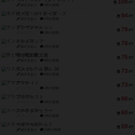
108
PT
紹介文あり
3件の投稿
モズビ－ズ・レイダ－ズ
94
PT
紹介文あり
1件の投稿
テンプテーション
79
PT
紹介文なし
2件の投稿
インドネシア
78
PT
紹介文あり
2件の投稿
宵と暁の呪文書
75
PT
紹介文あり
8件の投稿
リスボン・トラム 28
73
PT
紹介文あり
9件の投稿
アマナイト
73
PT
紹介文なし
1件の投稿
ブラヴェスト
66
PT
紹介文なし
1件の投稿
スペクタキュラー
60
PT
紹介文なし
1件の投稿
スモールワールド
59
PT
紹介文あり
13件の投稿