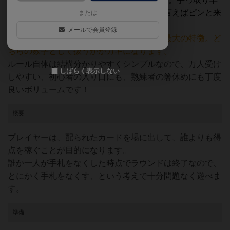
いイメージとしては、変則的な大富豪、と言えばピンと来
または
やすいかな？
メールで会員登録
カードの上下に別の数字が書いてあるのが最大の特徴。ど
ちらの数字として扱うかがカギになります。
ルール自体は結構分かりやすくシンプルなので、万人受け
しばらく表示しない
しやすい、初心者の入り口にも、熟練者の箸休めにも丁度
良いボリュームです！
概要
プレイヤーは、配られたカードを場に出して、誰よりも得
点を稼ぐことが目的になります。
誰か一人が手札をなくした時点でラウンドは終了なので、
とにかく手札をなくす、という考えで十分問題なく遊べま
す。
準備