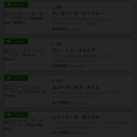
レビュー
充実
アンダー・ザ・テーブラー
笑えるバカゲームを集めているライトゲーマーと
してのレビューです。正体隠...
約7時間前
by toyota
レビュー
充実
ワン・トゥ・ファイブ
とにかくお手軽にすき間時間をうめるゲームとし
て重宝するゲームです。いわ...
約8時間前
by nabekoh
レビュー
充実
エコーズ・オブ・タイム
カードゲームにファイナルファンタジーのアクテ
ィブタイムバトル（もしくは...
約12時間前
by ジェイとと
レビュー
シャット・ザ・ボックス
とてもシンプルなダイスゲーム。2つのダイスを振
って、出目の合計を自分の...
約13時間前
by OSAっち