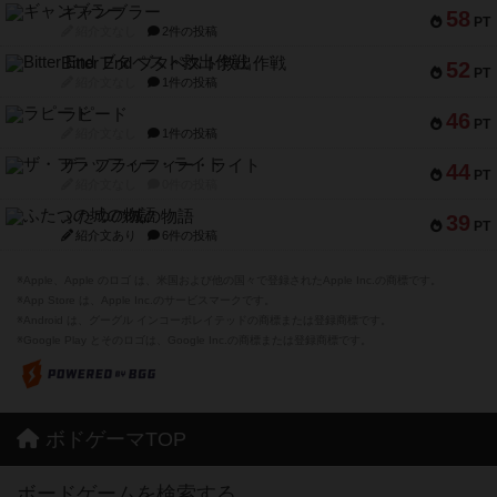
ギャンブラー
58
PT
紹介文なし
2件の投稿
Bitter End ブタペスト救出作戦
52
PT
紹介文なし
1件の投稿
ラピード
46
PT
紹介文なし
1件の投稿
ザ・フラッフィー・ライト
44
PT
紹介文なし
0件の投稿
ふたつの城の物語
39
PT
紹介文あり
6件の投稿
※Apple、Apple のロゴ は、米国および他の国々で登録されたApple Inc.の商標です。
※App Store は、Apple Inc.のサービスマークです。
※Android は、グーグル インコーポレイテッドの商標または登録商標です。
※Google Play とそのロゴは、Google Inc.の商標または登録商標です。
ボドゲーマTOP
ボードゲームを検索する