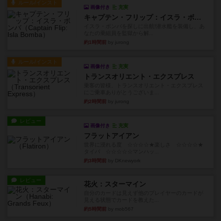
ルール/インスト
画像付き
充実
キャプテン・フリップ：イスラ・ボンバ
イスラ・ボンバを探しに出航!潜水艦を装備し、あ
なたの乗組員を監獄から解...
約1時間前
by jurong
ルール/インスト
画像付き
充実
トランスオリエント・エクスプレス
乗客の皆様、トランスオリエント・エクスプレス
にご乗車ありがとうございま...
約2時間前
by jurong
レビュー
画像付き
充実
フラットアイアン
世界に浸れる度 ☆☆☆☆★楽しさ ☆☆☆☆★
タイパ ☆☆☆☆☆マンハッ...
約3時間前
by DKnewyork
レビュー
花火：スターマイン
自分のカードは見えず他のプレイヤーのカードが
見える状態でカードを教えた...
約5時間前
by mob567