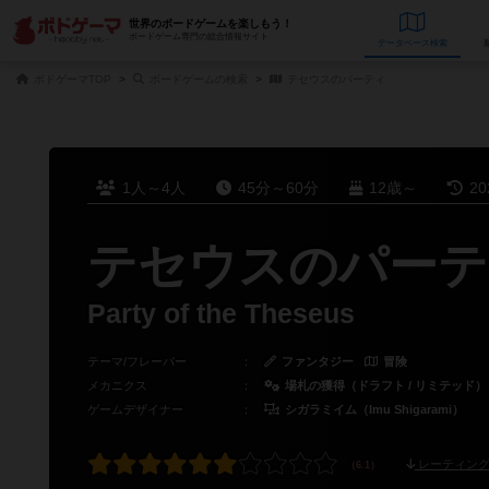
世界のボードゲームを楽しもう！
ボードゲーム専門の総合情報サイト
データベース
検
ボドゲーマTOP
ボードゲームの検索
テセウスのパーティ
1人～4人
45分～60分
12歳～
2
テセウスのパーテ
Party of the Theseus
テーマ/フレーバー
：
ファンタジー
冒険
メカニクス
：
場札の獲得（ドラフト / リミテッド）
ゲームデザイナー
：
シガラミイム（Imu Shigarami）
レーティング