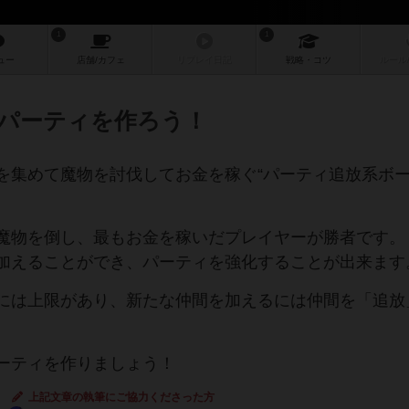
1
1
ュー
店舗/
カフェ
リプレイ
日記
戦略
・コツ
ルール
パーティを作ろう！
を集めて魔物を討伐してお金を稼ぐ“パーティ追放系ボ
魔物を倒し、最もお金を稼いだプレイヤーが勝者です。
加えることができ、パーティを強化することが出来ます
には上限があり、新たな仲間を加えるには仲間を「追放
ーティを作りましょう！
上記文章の執筆にご協力くださった方