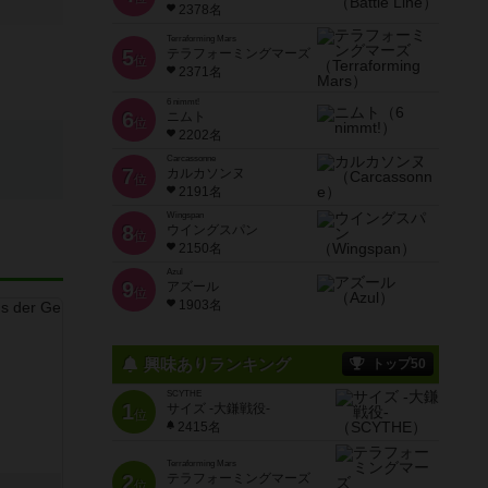
2378名
Terraforming Mars
5
テラフォーミングマーズ
位
2371名
6 nimmt!
6
ニムト
位
2202名
Carcassonne
7
カルカソンヌ
位
2191名
Wingspan
8
ウイングスパン
位
2150名
Azul
9
アズール
位
1903名
興味ありランキング
トップ50
SCYTHE
1
サイズ -大鎌戦役-
位
2415名
Terraforming Mars
2
テラフォーミングマーズ
き
位