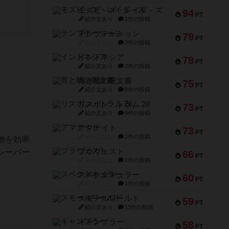
モズビ－ズ・レイダ－ズ
94
PT
紹介文あり
1件の投稿
テンプテーション
79
PT
紹介文なし
2件の投稿
インドネシア
78
PT
紹介文あり
2件の投稿
宵と暁の呪文書
75
PT
紹介文あり
8件の投稿
リスボン・トラム 28
73
PT
紹介文あり
9件の投稿
アマナイト
73
PT
紹介文なし
1件の投稿
物を効率
ブラヴェスト
レーバー
66
PT
紹介文なし
1件の投稿
スペクタキュラー
60
PT
紹介文なし
1件の投稿
スモールワールド
59
PT
紹介文あり
13件の投稿
ギャンブラー
58
PT