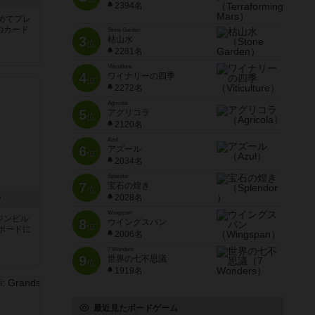
2394名
めてプレ
のカード
Stone Garden
3
枯山水
位
2281名
Viticulture
4
ワイナリーの四季
位
2272名
Agricola
5
アグリコラ
位
2120名
Azul
6
アズール
位
2034名
Splendor
7
宝石の煌き
位
2028名
ン
Wingspan
ジンビル
8
ウイングスパン
位
ボードに
2006名
7 Wonders
9
世界の七不思議
位
1919名
最近見たボードゲーム