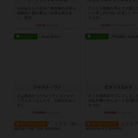
目的あなたの店先に農産物の木箱を
どんどん物量が増えて大変に
戦略的に積み重ねて在庫を最大化
いく押し付け合いが楽しいゲ
し、競合...
り上が...
24分前
by jurong
44分前
by nekomanma222
レビュー
レビュー
ジャスト・ワン
ピタッコカルタ
まぁ面白かった‼️よくテレビとかの
ボドゲ相席会でプレイしまし
バラエティなんかで、お題がわから
がなが書かれたカードを2枚
ずに...
をつけ...
約3時間前
by みいやん
約3時間前
by みいやん
ルール/インスト
ルール/インスト