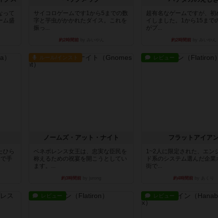
なって
サイコロゲームです1から5までの数
超有名なゲームですが、初
ーム盛
字と芋虫がかかれたダイス。これを
イしました。1から15まで
振っ...
がプ...
約2時間前
by みいやん
約2時間前
by みいやん
ルール/インスト
レビュー
ノームズ・アット・ナイト
フラットアイア
たひら
ベネボレンス女王は、忠実な臣民を
1~2人に限定された、エン
まで手
称えるための祝宴を開こうとしてい
ド系のシステム選んだ企業
ます。...
街で...
約3時間前
by jurong
約4時間前
by あくり
レビュー
レビュー