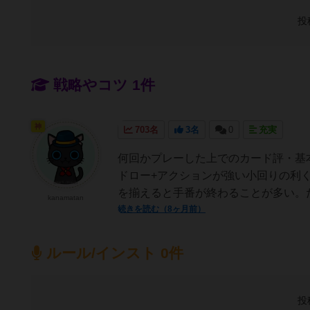
投
戦略やコツ 1件
神
703名
3名
0
充実
何回かプレーした上でのカード評・基
ドロー+アクションが強い小回りの利
を揃えると手番が終わることが多い。だっ
kanamatan
続きを読む（8ヶ月前）
ルール/インスト 0件
投