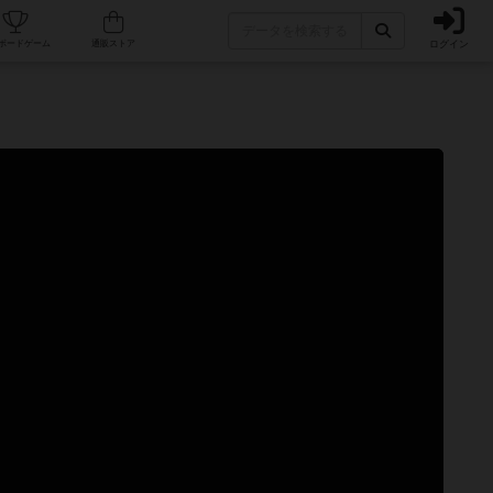
ログイン
カフェ/店舗
人気ボードゲーム
通販ストア