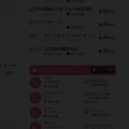
紹介文なし
2件の投稿
Bitter End ブタペスト救出作戦
52
PT
紹介文なし
1件の投稿
ラピード
46
PT
紹介文なし
1件の投稿
ザ・フラッフィー・ライト
44
PT
紹介文なし
0件の投稿
ふたつの城の物語
39
PT
紹介文あり
6件の投稿
ローor
お気に入りランキング
トップ50
が、条件
Splendor
1
宝石の煌き
位
4041名
Die Siedler von Catan
2
カタン
位
3616名
Dominion
3
ドミニオン
位
2529名
Battle Line
4
バトルライン
位