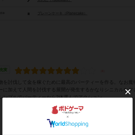
月わに（Tsukiwani）
プレーンケーキ（Planecake）
/団体
充実
物を討伐して金を稼ぐために最高のパーティーを作る。なお魔
ーに加えて人間を討伐する展開が発生するかなりシニカルなフ
ンプルでパーティーから2体選んでアクション...