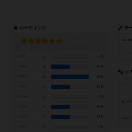
レーティング
テ
世界観/
レーティングを行うには
ログイン
が必要です
ゲームの
0
0%
10点の人
1
17%
9点の人
メ
2
33%
8点の人
プレイヤ
1
17%
7点の人
0
0%
6点の人
得点や資
1
17%
5点の人
1
17%
4点の人
頻出する
0
0%
3点の人