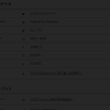
品データ
テセウスのパーティ
Party of the Theseus
題表記
1人～4人
45分～60分
間
12歳から
2025年～
2,000円
テセウスのパーティ 第二版（2026年）
レジット
シガラミイム（Imu Shigarami）
ザイン
ーク