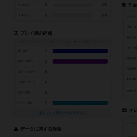
0
0%
作
2点の人
0
0%
1点の人
タイトル
原題・英
プレイ感の評価
参加人数
トグルスイッチを押すとプレイ感（
※
）の投票ができます
プレイ時
2
運・確率
対象年齢
2
戦略・判断力
発売時期
0
交渉・立ち回り
参考価格
0
心理戦・ブラフ
関連作品
0
攻防・戦闘
2
アート・外見
ク
似たプレイ感のゲームを探す→
ゲームデ
データに関する報告
アートワ