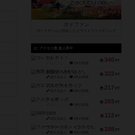
ボドファン
ボードゲームに特化したクラウドファンディング
アクセス数 急上昇中
コレクト！
340
PT
紹介文なし
1件の投稿
無限まちがいさがし
322
PT
紹介文あり
2件の投稿
ガルフストライク
217
PT
紹介文あり
1件の投稿
クルティボ
203
PT
紹介文なし
1件の投稿
1809
112
PT
紹介文あり
1件の投稿
ファースト・イン・フライト
108
PT
紹介文あり
3件の投稿