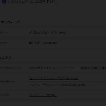
シガラミイム💜ゲムマ2025秋【T03】
ーマ/フレーバー
ファンタジー（Fantasy）
基本テーマ
冒険（Adventure）
基本目的
カニクス
場札の獲得（ドラフト / リミテッド）（Limited / Card Drafti
ーの干渉/影響アクション
セットコレクション（Set Collection）
源等の獲得ルール
ハンドマネージメント（Hand Management）
ドラフト（Drafting）
メカニクス