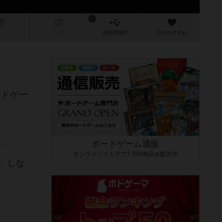
1
/インスト
掲示板
拡張/関連
作
次のおすすめ
ードゲー
。
ボードゲーム通販
オンラインストアで7,500商品を販売中
」しな