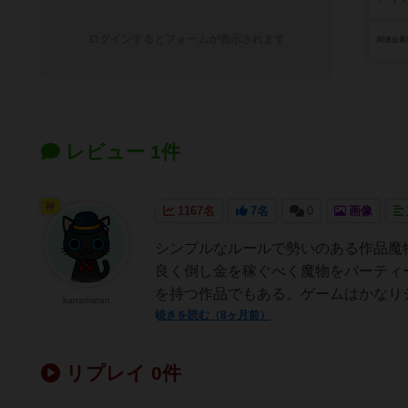
ログインするとフォームが表示されます
関連企業
レビュー 1件
神
1167名
7名
0
画像
シンプルなルールで勢いのある作品魔
良く倒し金を稼ぐべく魔物をパーティ
を持つ作品でもある。ゲームはかなりシ
kanamatan
続きを読む（8ヶ月前）
リプレイ 0件