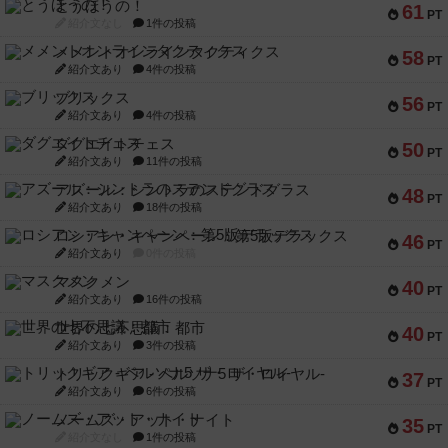
とうほうの！
61
PT
紹介文なし
1件の投稿
メメントオンラインタクティクス
58
PT
紹介文あり
4件の投稿
ブリックス
56
PT
紹介文あり
4件の投稿
ダグエイトチェス
50
PT
紹介文あり
11件の投稿
アズール：シントラのステンドグラス
48
PT
紹介文あり
18件の投稿
ロシアン・キャンペーン：第5版デラックス
46
PT
紹介文あり
0件の投稿
マスクメン
40
PT
紹介文あり
16件の投稿
世界の七不思議：都市
40
PT
紹介文あり
3件の投稿
トリックギア - ペルソナ5 ザ・ロイヤル-
37
PT
紹介文あり
6件の投稿
ノームズ・アット・ナイト
35
PT
紹介文なし
1件の投稿