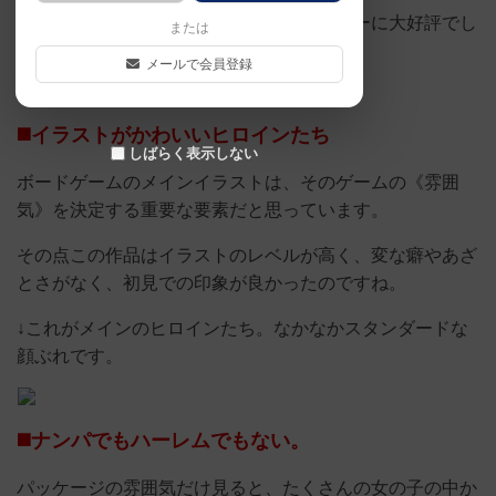
実際にプレイしてみたら、やっぱりメンバーに大好評でし
または
た♪
メールで会員登録
◼️イラストがかわいいヒロインたち
しばらく表示しない
ボードゲームのメインイラストは、そのゲームの《雰囲
気》を決定する重要な要素だと思っています。
その点この作品はイラストのレベルが高く、変な癖やあざ
とさがなく、初見での印象が良かったのですね。
↓これがメインのヒロインたち。なかなかスタンダードな
顔ぶれです。
◼️ナンパでもハーレムでもない。
パッケージの雰囲気だけ見ると、たくさんの女の子の中か