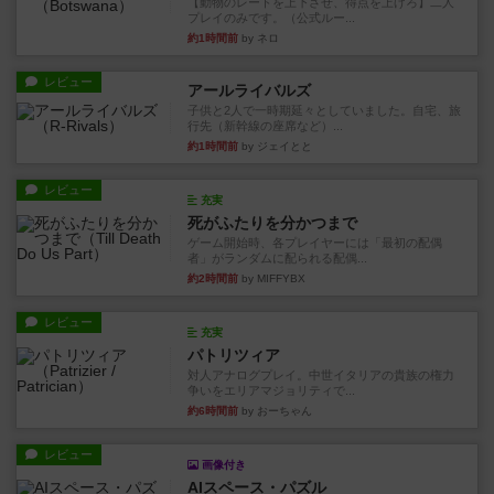
【動物のレートを上下させ、得点を上げろ】二人
プレイのみです。（公式ルー...
約1時間前
by ネロ
レビュー
アールライバルズ
子供と2人で一時期延々としていました。自宅、旅
行先（新幹線の座席など）...
約1時間前
by ジェイとと
レビュー
充実
死がふたりを分かつまで
ゲーム開始時、各プレイヤーには「最初の配偶
者」がランダムに配られる配偶...
約2時間前
by MIFFYBX
レビュー
充実
パトリツィア
対人アナログプレイ。中世イタリアの貴族の権力
争いをエリアマジョリティで...
約6時間前
by おーちゃん
レビュー
画像付き
AIスペース・パズル