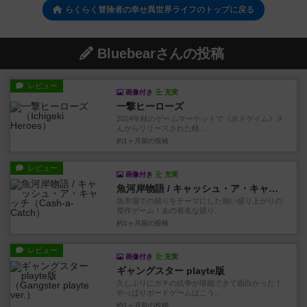
らくらく冒険者の幸せ異世界ライフのトップに戻る
Bluebearさんの投稿
レビュー
画像付き
充実
一撃ヒーローズ
2024年秋のゲームマーケットで《ボドゲイム》さ
んからリリースされた軽...
約1ヶ月前
の投稿
レビュー
画像付き
充実
魚河岸物語 / キャッシュ・ア・キャッチ
魚市場での競りをテーマにした熱い盛り上がりの
傑作ゲーム！あの有名な競り...
約1ヶ月前
の投稿
レビュー
画像付き
充実
ギャングスター playte版
久しぶりにガチの抗争が堪能できて面白かった！
やっぱりボードゲームはこう...
約1ヶ月前
の投稿