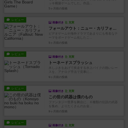
ッキ構築ゲームでした。作品...
5ヶ月前
の投稿
レビュー
画像付き
充実
フォールアウト：ニュー・カリフォルニア
ビデオゲームや海外ドラマであまりにも有名なテ
ーマをボードゲーム化したこ...
5ヶ月前
の投稿
レビュー
画像付き
充実
トーネードスプラッシュ
水しぶきをあげて疾走する水上バイクの熱いレー
スを、アナログ手法で見事に...
9ヶ月前
の投稿
レビュー
画像付き
充実
この世の武器は僕のもの
ファンタジー世界を舞台に、６種類の伝説の武器
を集め、よりたくさんのお金...
9ヶ月前
の投稿
レビュー
画像付き
充実