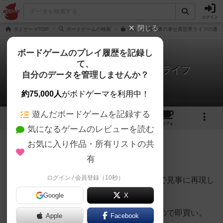
ログイン
閉じる
ボドゲーマTOP
ボードゲームの検索
らくらく冒険者の幸せ異世界ライフの通販
ボードゲームのプレイ履歴を記録し
て、
らくらく冒険者の幸せ異世界ライフ
自分のデータを管理しませんか？
Bluebearさんのレビュー
約75,000人
がボドゲーマを利用中！
遊んだボードゲームを記録する
3
4
10
トップ
画像
動画
レビュー
カフェ
気になるゲームのレビューを読む
お気に入り作品・所有リストの共
304名
7名
0
5ヶ月前
有
ログイン / 会員登録（10秒）
異世界転生もののラブコメをボードゲームで見事に再現し
た作品です。
Google
X
いかにもそれっぽい展開が面白そうだったので即買い。
Apple
Facebook