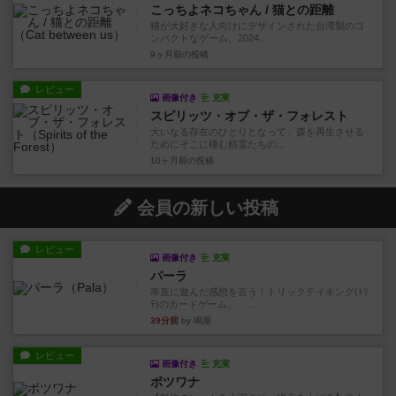
こっちよネコちゃん / 猫との距離
猫が大好きな人向けにデザインされた台湾製のコ
ンパクトなゲーム。2024...
9ヶ月前
の投稿
レビュー
画像付き
充実
スピリッツ・オブ・ザ・フォレスト
大いなる存在のひとりとなって、森を再生させる
ためにそこに棲む精霊たちの...
10ヶ月前
の投稿
会員の新しい投稿
レビュー
画像付き
充実
パーラ
率直に遊んだ感想を言う！トリックテイキング(ﾄﾘ
ﾃ)のカードゲーム。 ...
39分前
by 鳴屋
レビュー
画像付き
充実
ボツワナ