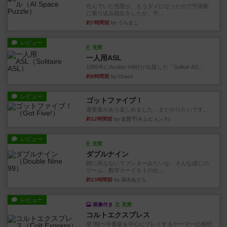
住んでいた惑星が、もうダメになったので宇宙船
に乗り込み脱出をしたが、宇...
約7時間前
by うらまこ
レビュー
充実
一人用ASL
1995年にAvalon Hill社が出版した『Solitair AS...
約8時間前
by Chaco
レビュー
ゴットファイブ！
運要素があり楽しめました。またやりたいです。
約12時間前
by 金賢守(キムヒョンス)
レビュー
充実
ダブルナイン
雑に死なないラブレターみたいな、そんな感じの
ゲーム。数字カードを１の位...
約13時間前
by 深水あどら
レビュー
画像付き
充実
コルトエクスプレス
星7軽〜中量級を中心にプレイするゲーマーの感想