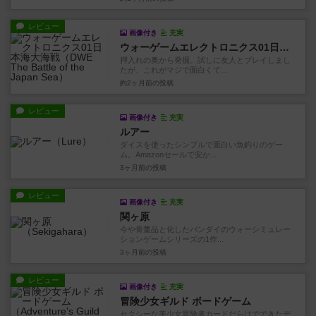
レビュー
画像付き
充実
ウォーゲームエレクトロニクス01日本海大海戦
押入れの奥から発掘。試しに友人とプレイしまし
たが、これがマジで面白くて...
約2ヶ月前
の投稿
レビュー
画像付き
充実
ルアー
ダイスを使ったシンプルで面白い魚釣りのゲー
ム。Amazonセールで安か...
3ヶ月前
の投稿
レビュー
画像付き
充実
関ヶ原
今や骨董品と化したバンダイのウォーシミュレー
ションゲームシリーズの1作...
3ヶ月前
の投稿
レビュー
画像付き
充実
冒険少女ギルド ボードゲーム
セクシーな美少女冒険者カードだらけでできたデ