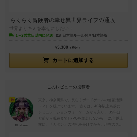
らくらく冒険者の幸せ異世界ライフの通販
世界よりキミを幸せにしたい！
1～2営業日以内に発送
日本語ルール付き/日本語版
3,300
¥
（税込）
カートに追加する
このレビューの投稿者
東京、神奈川県で、長らくボードゲームの啓蒙活動
神
（？）を続けています。 古くは、40年以上も前に
シミュレーションウォーゲームから入り、 35年ほ
ど前から現在までTRPGを並走しながら、 25年以上
前に、『カタン』の洗礼を受けてから、現在のスタ
Bluebear
イルのボードゲーム歴（重症）...