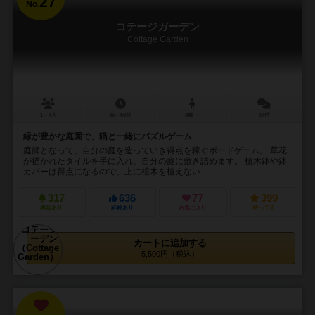
27
No.
コテージガーデン
Cottage Garden
1～4人
45～60分
8歳～
14件
緑が豊かな庭園で、猫と一緒にパズルゲーム
庭師となって、自分の庭を造っていき得点を稼ぐボードゲーム。 草花
が描かれたタイルを手に入れ、自分の庭に敷き詰めます。 植木鉢や鉢
カバーは得点になるので、上に植木を植えない...
317
636
77
399
興味あり
経験あり
お気に入り
持ってる
カートに追加する
5,500円（税込）