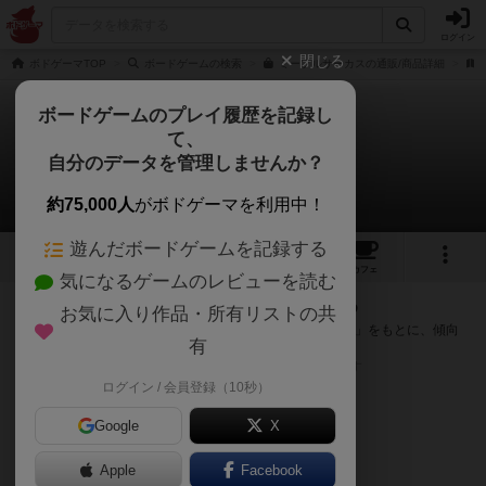
ログイン
閉じる
ボドゲーマTOP
ボードゲームの検索
ミープルサーカスの通販/商品詳細
ボードゲームのプレイ履歴を記録し
て、
ミープルサーカス
自分のデータを管理しませんか？
次のおすすめボードゲーム
約75,000人
がボドゲーマを利用中！
遊んだボードゲームを記録する
17
8
74
トップ
画像
動画
レビュー
カフェ
気になるゲームのレビューを読む
『ミープルサーカス』が好きな方へのおすすめ
お気に入り作品・所有リストの共
このゲームのトップページで投票された「プレイ感の評価」をもとに、傾向
有
が近いボードゲームをランキング形式で紹介します。
※リストには一定の投票数がある作品のみを表示しています
ログイン / 会員登録（10秒）
Google
X
Apple
Facebook