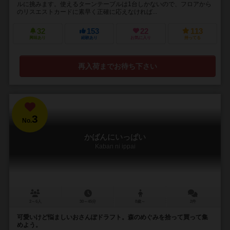
ルに挑みます。使えるターンテーブルは1台しかないので、フロアから
のリスエストカードに素早く正確に応えなければ...
32
153
22
113
興味あり
経験あり
お気に入り
持ってる
再入荷までお待ち下さい
3
No.
かばんにいっぱい
Kaban ni ippai
2～6人
30～45分
8歳～
2件
可愛いけど悩ましいおさんぽドラフト。森のめぐみを拾って買って集
めよう。