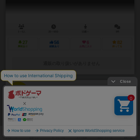
1～4人
20～60分
12歳～
3件
27
56
6
82
興味あり
経験あり
お気に入り
持ってる
通販の取り扱いがありません
31
No.
アートライン：エルミタージュ美術館
Artline