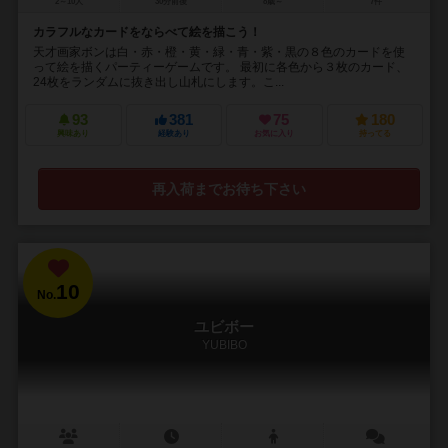
2～10人
30分前後
8歳～
7件
カラフルなカードをならべて絵を描こう！
天才画家ボンは白・赤・橙・黄・緑・青・紫・黒の８色のカードを使
って絵を描くパーティーゲームです。 最初に各色から３枚のカード、
24枚をランダムに抜き出し山札にします。こ...
93
381
75
180
興味あり
経験あり
お気に入り
持ってる
再入荷までお待ち下さい
10
No.
ユビボー
YUBIBO