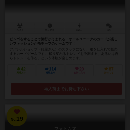
2～5人
15～30分
8歳～
3件
ビンゴをすることで流行がうまれる！オールユニークのカードが楽し
いファッションがモチーフのゲームです！
アパレルショップ（服屋さん）のスタッフになり、服を仕入れて販売
するカードゲームです。 移り変わるトレンドを予測する、あるいは自
らトレンドを作る、という体験が楽しめます。 ...
42
114
20
87
興味あり
経験あり
お気に入り
持ってる
再入荷までお待ち下さい
19
No.
フォトムズ