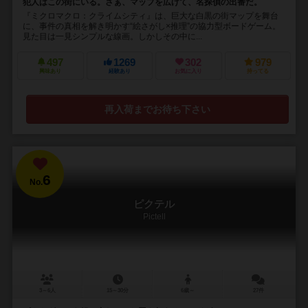
犯人はこの街にいる。さぁ、マップを広げて、名探偵の出番だ。
『ミクロマクロ：クライムシティ』は、巨大な白黒の街マップを舞台
に、事件の真相を解き明かす“絵さがし×推理”の協力型ボードゲーム。
見た目は一見シンプルな線画。しかしその中に...
497
1269
302
979
興味あり
経験あり
お気に入り
持ってる
再入荷までお待ち下さい
6
No.
ピクテル
Pictell
3～6人
15～30分
6歳～
27件