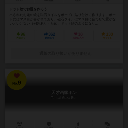
4～9人
40分前後
8歳～
8件
ドット絵でお題を作ろう
出されたお題の絵を磁石タイルをボードに貼り付けて作ります。ボー
ドにはマス目が書かれており、磁石タイルはマス目に合わせて置かな
いといけない（例外あり）ため、ドット絵のようになり...
96
362
38
138
興味あり
経験あり
お気に入り
持ってる
通販の取り扱いがありません
9
No.
天才画家ボン
Tensai Gaka Bon