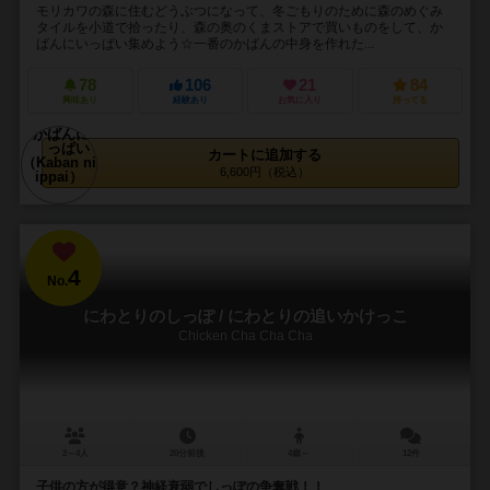
モリカワの森に住むどうぶつになって、冬ごもりのために森のめぐみ
タイルを小道で拾ったり、森の奥のくまストアで買いものをして、か
ばんにいっぱい集めよう☆一番のかばんの中身を作れた...
78
106
21
84
興味あり
経験あり
お気に入り
持ってる
カートに追加する
6,600円（税込）
4
No.
にわとりのしっぽ / にわとりの追いかけっこ
Chicken Cha Cha Cha
2～4人
20分前後
4歳～
12件
子供の方が得意？神経衰弱でしっぽの争奪戦！！