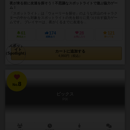
夜が来る前に友達を探そう！不思議なスポットライトで遊ぶ協力ゲー
ム！
「スポットライト」は「ウォーリーを探せ」のような沢山のキャラク
ターの中から対象をスポットライトの光を頼りに見つけ出す協力ゲー
ムです。 プレイヤーは、夜がくるまでに友達を...
61
174
28
121
興味あり
経験あり
お気に入り
持ってる
カートに追加する
4,950円（税込）
8
No.
ピックス
PIX