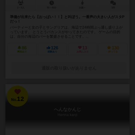
2～5人
30～40分
16歳～
3件
準備が出来たら【おっぱい！！】と叫ぼう。一番声の大きい人がスタP
だっ！
パーティーと女の子とサングリアは、海辺で24時間ぶっ通し盛り上が
っています。 とうとうバカンスがやってきたのです。 ゲームの目的
は、自分の海辺のバーを繁盛させることです。...
86
126
13
130
興味あり
経験あり
お気に入り
持ってる
通販の取り扱いがありません
12
No.
へんなかんじ
Henna kanji