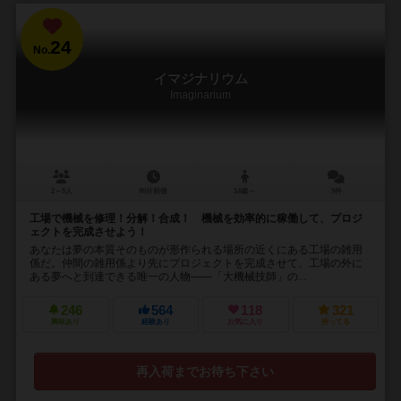
24
No.
イマジナリウム
Imaginarium
2～5人
90分前後
14歳～
9件
工場で機械を修理！分解！合成！ 機械を効率的に稼働して、プロジ
ェクトを完成させよう！
あなたは夢の本質そのものが形作られる場所の近くにある工場の雑用
係だ。仲間の雑用係より先にプロジェクトを完成させて、工場の外に
ある夢へと到達できる唯一の人物――「大機械技師」の...
246
564
118
321
興味あり
経験あり
お気に入り
持ってる
再入荷までお待ち下さい