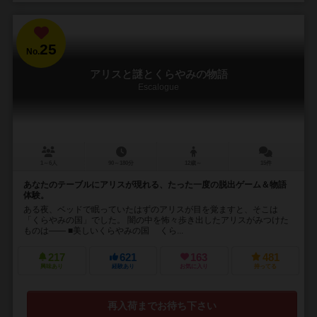
25
No.
アリスと謎とくらやみの物語
Escalogue
1～6人
90～180分
12歳～
15件
あなたのテーブルにアリスが現れる、たった一度の脱出ゲーム＆物語
体験。
ある夜、ベッドで眠っていたはずのアリスが目を覚ますと、そこは
「くらやみの国」でした。 闇の中を怖々歩き出したアリスがみつけた
ものは―― ■美しいくらやみの国 くら...
217
621
163
481
興味あり
経験あり
お気に入り
持ってる
再入荷までお待ち下さい