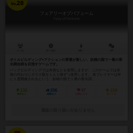
28
No.
フェアリーオブパフューム
Fairy of Perfume
2～4人
20～40分
6歳～
5件
ボトルピルディング×アクションの要素が新しい、妖精の国で一番の香
水調合師を目指すゲームです。
パックビルディングでは布袋などを使用しますが、このゲームでは布
袋の代わりにガラス瓶を１人１個ずつ使用します。 各プレイヤーは年
に１度開催されるという、妖精の国で１番の香水調...
132
206
47
158
興味あり
経験あり
お気に入り
持ってる
通販の取り扱いがありません