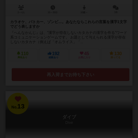
2～4人
15～30分
10歳～
7件
カラオケ、パトカー、ゾンビ…。あなたならこれらの言葉を漢字1文字
でどう表しますか
『へんなかんじ』は、“漢字が存在しないカタカナの漢字を作る”ワード
系コミュニケーションゲームです。 お題として与えられる漢字が存在
しないカタカナ（例えば「オムライス」「...
110
192
45
130
興味あり
経験あり
お気に入り
持ってる
再入荷までお待ち下さい
13
No.
ダイブ
Dive