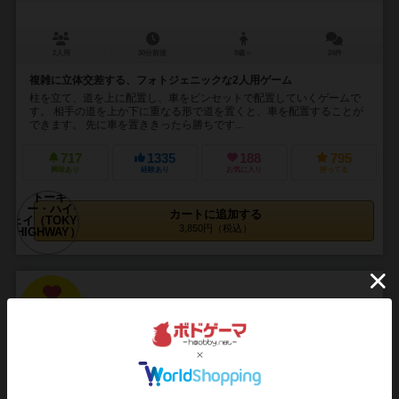
2人用
30分前後
8歳～
24件
複雑に立体交差する、フォトジェニックな2人用ゲーム
柱を立て、道を上に配置し、車をピンセットで配置していくゲームで
す。 相手の道を上か下に重なる形で道を置くと、車を配置することが
できます。 先に車を置ききったら勝ちです...
717
1335
188
795
興味あり
経験あり
お気に入り
持ってる
カートに追加する
3,850円（税込）
15
No.
文字か
Mojika