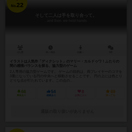
22
No.
そして二人は手を取り合って。
...and then. we held hands.
2人用
30～45分
12歳～
3件
イラストは人気作「ディクシット」のマリー・カルドゥワ！ふたりの
間の感情バランスを探る、協力型のゲーム
2人専用の協力型ゲームです。 ゲームの目的は、両プレイヤーのコマを
3重になっている円の中央へと移動させることです。 円の上には色とり
どりな点が打たれています。この点の...
66
54
8
69
興味あり
経験あり
お気に入り
持ってる
通販の取り扱いがありません