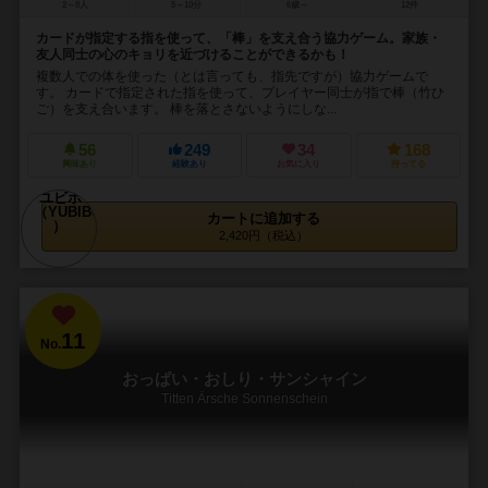
2～8人
5～10分
6歳～
12件
カードが指定する指を使って、「棒」を支え合う協力ゲーム。家族・
友人同士の心のキョリを近づけることができるかも！
複数人での体を使った（とは言っても、指先ですが）協力ゲームで
す。 カードで指定された指を使って、プレイヤー同士が指で棒（竹ひ
ご）を支え合います。 棒を落とさないようにしな...
56
249
34
168
興味あり
経験あり
お気に入り
持ってる
カートに追加する
2,420円（税込）
11
No.
おっぱい・おしり・サンシャイン
Titten Ärsche Sonnenschein