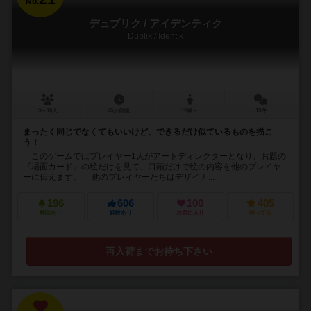
No.
デュプリク / アイデンティク
Duplik / Identik
3～10人
45分前後
12歳～
13件
まったく同じでなくてもいいけど、できるだけ似ているものを描こ
う！
このゲームではプレイヤー1人がアートディレクターとなり、お題の
『場面カード』の絵だけを見て、口頭だけで絵の内容を他のプレイヤ
ーに伝えます。 他のプレイヤーたちはデザイナ...
196
606
100
405
興味あり
経験あり
お気に入り
持ってる
再入荷までお待ち下さい