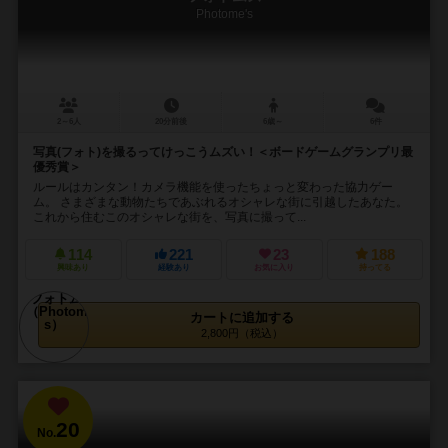
Photome's
2～6人
20分前後
6歳～
6件
写真(フォト)を撮るってけっこうムズい！＜ボードゲームグランプリ最
優秀賞＞
ルールはカンタン！カメラ機能を使ったちょっと変わった協力ゲー
ム。 さまざまな動物たちであぶれるオシャレな街に引越したあなた。
これから住むこのオシャレな街を、写真に撮って...
114
221
23
188
興味あり
経験あり
お気に入り
持ってる
カートに追加する
2,800円（税込）
20
No.