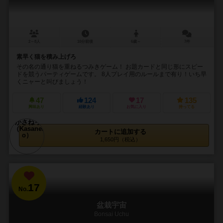
2～8人
10分前後
6歳～
7件
素早く猫を積み上げろ
その名の通り猫を重ねるつみきゲーム！ お題カードと同じ形にスピー
ドを競うパーティゲームです。 8人プレイ用のルールまで有り！いち早
くニャーと叫びましょう！
47
124
17
135
興味あり
経験あり
お気に入り
持ってる
カートに追加する
1,650円（税込）
17
No.
盆栽宇宙
Bonsai Uchu