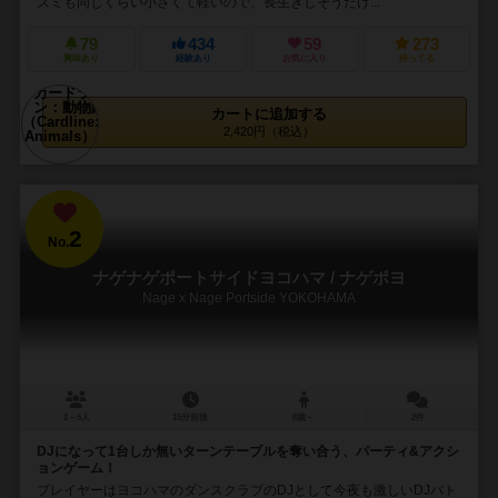
ズミも同じくらい小さくて軽いので、長生きしそうだけ...
79
434
59
273
興味あり
経験あり
お気に入り
持ってる
カートに追加する
2,420円（税込）
2
No.
ナゲナゲポートサイドヨコハマ / ナゲポヨ
Nage x Nage Portside YOKOHAMA
2～6人
15分前後
8歳～
2件
DJになって1台しか無いターンテーブルを奪い合う、パーティ&アクシ
ョンゲーム！
プレイヤーはヨコハマのダンスクラブのDJとして今夜も激しいDJバト