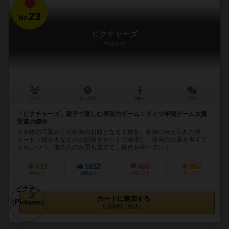
23
No.
ピクチャーズ
Pictures
3～5人
20～30分
8歳～
33件
「ピクチャーズ」親子で楽しむ表現力ゲーム！ドイツ年間ゲーム大賞
受賞の傑作
１６枚の写真のうち自分のお題となる１枚を、各自に与えられた紐・
カード・積み木などのお絵描きセットで表現し、自分のお題を当てて
もらいつつ、他の人のお題も当てて、得点を稼いでいく...
433
1832
466
857
興味あり
経験あり
お気に入り
持ってる
カートに追加する
5,500円（税込）