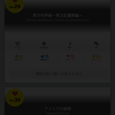
29
No.
東方祀爭録～東方紅魔郷編～
Touhou shisouroku: Touhou Koumakyou-hen
2～4人
30分前後
8歳～
2件
12
78
25
84
興味あり
経験あり
お気に入り
持ってる
通販の取り扱いがありません
30
No.
アメリアの秘密
Amelia's Secret