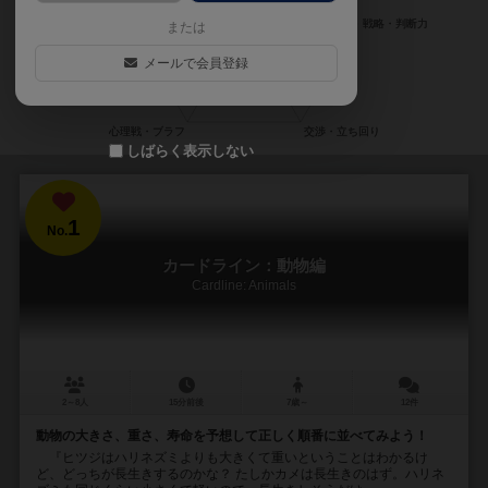
または
メールで会員登録
しばらく表示しない
1
No.
カードライン：動物編
Cardline: Animals
2～8人
15分前後
7歳～
12件
動物の大きさ、重さ、寿命を予想して正しく順番に並べてみよう！
『ヒツジはハリネズミよりも大きくて重いということはわかるけ
ど、どっちが長生きするのかな？ たしかカメは長生きのはず。ハリネ