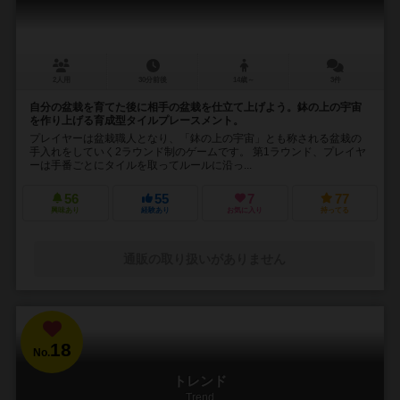
2人用
30分前後
14歳～
3件
自分の盆栽を育てた後に相手の盆栽を仕立て上げよう。鉢の上の宇宙
を作り上げる育成型タイルプレースメント。
プレイヤーは盆栽職人となり、「鉢の上の宇宙」とも称される盆栽の
手入れをしていく2ラウンド制のゲームです。 第1ラウンド、プレイヤ
ーは手番ごとにタイルを取ってルールに沿っ...
56
55
7
77
興味あり
経験あり
お気に入り
持ってる
通販の取り扱いがありません
18
No.
トレンド
Trend