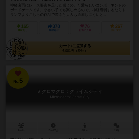
神経衰弱にレース要素を足した感じの、可愛らしいコンポーネントの
ボードゲームです。小さい子でも楽しめるので、神経衰弱するならト
ランプよりこちらの作品で遊ぶと大人も退屈しにくいと...
165
378
76
267
興味あり
経験あり
お気に入り
持ってる
カートに追加する
6,001円（税込）
5
No.
ミクロマクロ：クライムシティ
MicroMacro: Crime City
1～4人
15～480分
8歳～
23件