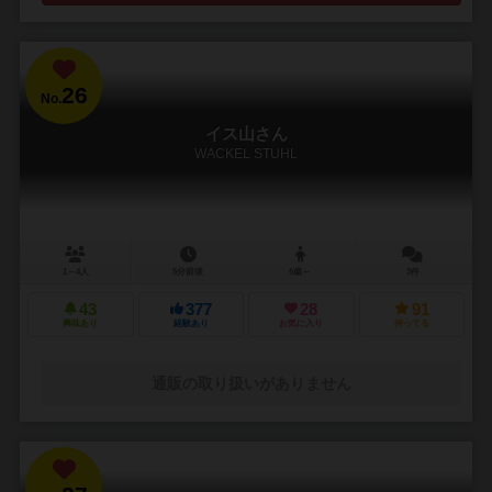
26
No.
イス山さん
WACKEL STUHL
1～4人
5分前後
6歳～
3件
43
377
28
91
興味あり
経験あり
お気に入り
持ってる
通販の取り扱いがありません