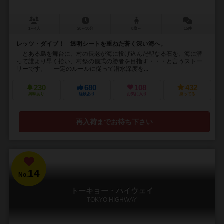
1～4人
20～30分
8歳～
15件
レッツ・ダイブ！ 透明シートを重ねた蒼く深い海へ。
とある島を舞台に、村の長老が海に投げ込んだ聖なる石を、海に潜
って誰より早く拾い、村祭の儀式の勝者を目指す・・・と言うストー
リーです。 一定のルールに従って潜水深度を...
230
680
108
432
興味あり
経験あり
お気に入り
持ってる
再入荷までお待ち下さい
14
No.
トーキョー・ハイウェイ
TOKYO HIGHWAY