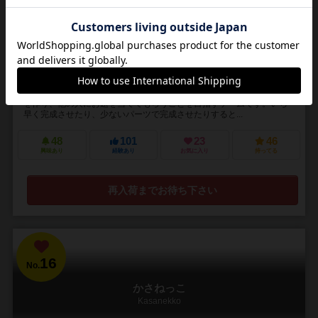
3～4人
30分前後
6歳～
3件
さまざまなパーツを使ってお題の文字をデザインしましょう！あなた
の文字は読んでもらえるか！？
「文字か」は三角、四角、矢印などのさまざまなパーツを並べて文字
を作り、他の人にお題を当ててもらうことを目指すゲームです。いち
早く完成させたり、少ないパーツで完成させたりすると...
48
101
23
46
興味あり
経験あり
お気に入り
持ってる
再入荷までお待ち下さい
16
No.
かさねっこ
Kasanekko