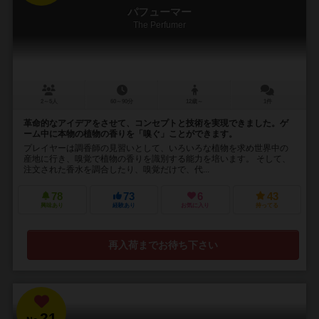
パフューマー
The Perfumer
2～5人
60～90分
12歳～
1件
革命的なアイデアをさせて、コンセプトと技術を実現できました。ゲ
ーム中に本物の植物の香りを「嗅ぐ」ことができます。
プレイヤーは調香師の見習いとして、いろいろな植物を求め世界中の
産地に行き、嗅覚で植物の香りを識別する能力を培います。 そして、
注文された香水を調合したり、嗅覚だけで、代...
78
73
6
43
興味あり
経験あり
お気に入り
持ってる
再入荷までお待ち下さい
21