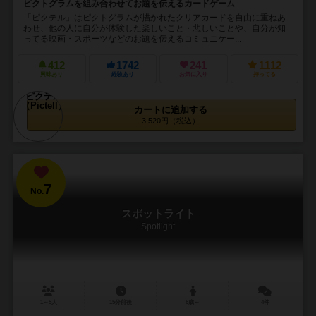
ピクトグラムを組み合わせてお題を伝えるカードゲーム
「ピクテル」はピクトグラムが描かれたクリアカードを自由に重ねあ
わせ、他の人に自分が体験した楽しいこと・悲しいことや、自分が知
ってる映画・スポーツなどのお題を伝えるコミュニケー...
412
1742
241
1112
興味あり
経験あり
お気に入り
持ってる
カートに追加する
3,520円（税込）
7
No.
スポットライト
Spotlight
1～5人
15分前後
6歳～
4件