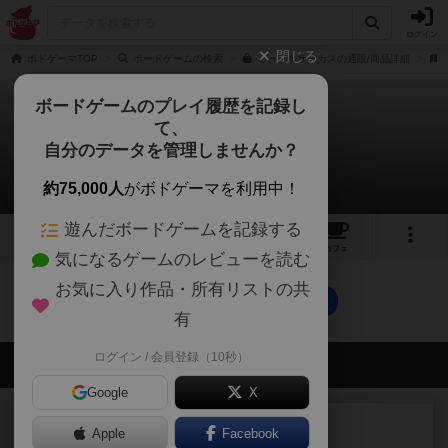
ログイン
閉じる
ボドゲーマTOP
ボードゲームの検索
ミープルサーカスの通販/商品詳細
ボードゲームのプレイ履歴を記録し
て、
ミープルサーカス
自分のデータを管理しませんか？
0件のルール/インスト
約75,000人
がボドゲーマを利用中！
遊んだボードゲームを記録する
17
8
74
トップ
画像
動画
レビュー
カフェ
気になるゲームのレビューを読む
お気に入り作品・所有リストの共
ミープルサーカスのトップに戻る
有
ログイン / 会員登録（10秒）
会員の新しい投稿
Google
X
レビュー
充実
Apple
Facebook
ヘッジロウ・ヘル