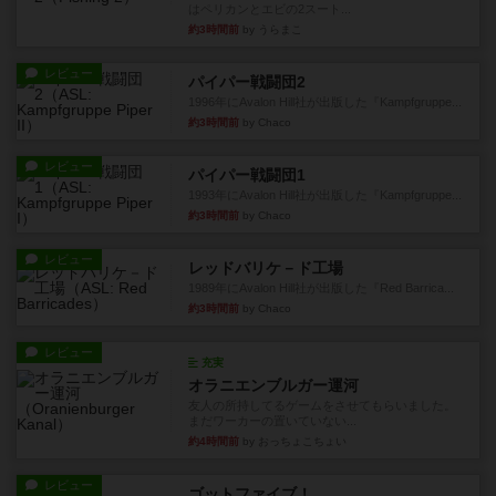
はペリカンとエビの2スート...
約3時間前
by うらまこ
レビュー
パイパー戦闘団2
1996年にAvalon Hill社が出版した『Kampfgruppe...
約3時間前
by Chaco
レビュー
パイパー戦闘団1
1993年にAvalon Hill社が出版した『Kampfgruppe...
約3時間前
by Chaco
レビュー
レッドバリケ－ド工場
1989年にAvalon Hill社が出版した『Red Barrica...
約3時間前
by Chaco
レビュー
充実
オラニエンブルガー運河
友人の所持してるゲームをさせてもらいました。
まだワーカーの置いていない...
約4時間前
by おっちょこちょい
レビュー
ゴットファイブ！