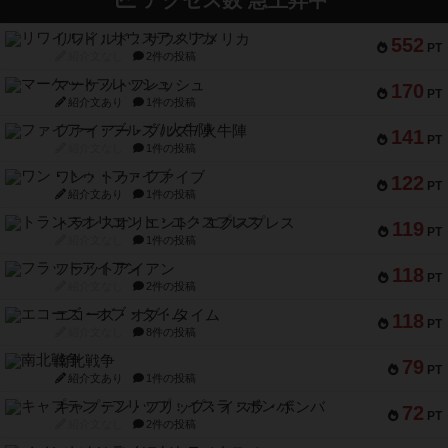
アクセス数 急上昇中
リワイルド：サウスアメリカ
552
PT
紹介文なし
2件の投稿
マーケットフレッシュ
170
PT
紹介文あり
1件の投稿
ファイアー・ブルズ / 火牛陣
141
PT
紹介文なし
1件の投稿
ワン・トゥ・ファイブ
122
PT
紹介文あり
1件の投稿
トランスオリエント・エクスプレス
119
PT
紹介文なし
1件の投稿
フラットアイアン
118
PT
紹介文なし
2件の投稿
エコーズ・オブ・タイム
118
PT
紹介文なし
8件の投稿
南北戦争
79
PT
紹介文あり
1件の投稿
キャプテン・フリップ：イスラ・ボンバ
72
PT
紹介文なし
2件の投稿