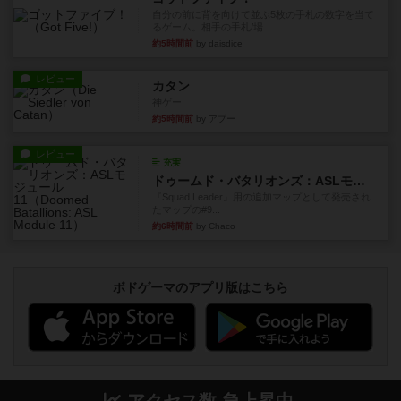
自分の前に背を向けて並ぶ5枚の手札の数字を当て
るゲーム。相手の手札/場...
約5時間前
by daisdice
レビュー
カタン
神ゲー
約5時間前
by アプー
レビュー
充実
ドゥームド・バタリオンズ：ASLモジュール11
『Squad Leader』用の追加マップとして発売され
たマップの#9...
約6時間前
by Chaco
ボドゲーマのアプリ版はこちら