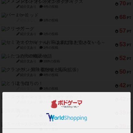
メメントオンラインタクティクス
70
PT
紹介文あり
4件の投稿
パーミッド
68
PT
紹介文なし
1件の投稿
クリーグ
57
PT
紹介文あり
1件の投稿
セミファイナル ～お前はまだ生きている～
53
PT
紹介文あり
1件の投稿
ふたつの街の物語
52
PT
紹介文あり
18件の投稿
クランク! ：冒険者たち（拡張）
50
PT
紹介文あり
4件の投稿
とうほうの！
42
PT
紹介文なし
1件の投稿
スターマイン・ラミー ポケット
42
PT
紹介文あり
2件の投稿
海兵隊
39
PT
紹介文あり
1件の投稿
スーパーストア3000
39
PT
紹介文なし
1件の投稿