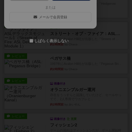
1987年にAvalon Hill社が出版した『Hedgerow
または
He...
約2時間前
by Chaco
メールで会員登録
レビュー
充実
ストリート・オブ・ファイア：ASLデラックスモジュール1
1985年にAvalon Hill社が出版した『Streets of ...
しばらく表示しない
約2時間前
by Chaco
レビュー
ペガサス橋
1997年にAvalon Hill社が出版した『Pegasus Bri...
約2時間前
by Chaco
レビュー
画像付き
オラニエンブルガー運河
存在をうっすらと認識していたけど、セールやっ
てて、2人専用でワカプレと...
約2時間前
by みいやん
レビュー
画像付き
充実
フィッシェン2
ゲームの流れはフィッシェンだが、ゲーム開始時