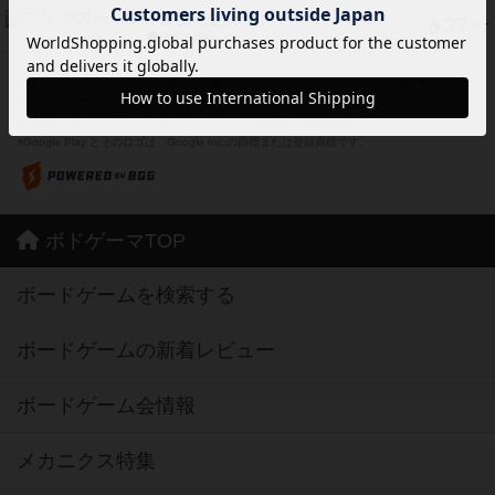
フリップ７：復讐心とともに
37
PT
紹介文なし
2件の投稿
※Apple、Apple のロゴ は、米国および他の国々で登録されたApple Inc.の商標です。
※App Store は、Apple Inc.のサービスマークです。
※Android は、グーグル インコーポレイテッドの商標または登録商標です。
※Google Play とそのロゴは、Google Inc.の商標または登録商標です。
ボドゲーマTOP
ボードゲームを検索する
ボードゲームの新着レビュー
ボードゲーム会情報
メカニクス特集