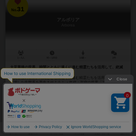
31
No.
アルボリア
Arborea
1～5人
90～120分
14歳～
2件
大災害後の世界。時間とともに遠くに進む精霊たちを活用して、絶滅
に瀕した生態系を再生させよう！
大災害後の世界。時間とともに遠くに進む精霊たちを活用して、絶滅
に瀕した生態系を再生させよう！ ・年代：架空の世界「アルボリア」
・場所：生命が残された各地 ・プレイ...
31
39
12
29
興味あり
経験あり
お気に入り
持ってる
通販の取り扱いがありません