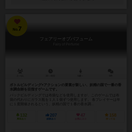
7
No.
フェアリーオブパフューム
Fairy of Perfume
2～4人
20～40分
6歳～
5件
ボトルピルディング×アクションの要素が新しい、妖精の国で一番の香
水調合師を目指すゲームです。
パックビルディングでは布袋などを使用しますが、このゲームでは布
袋の代わりにガラス瓶を１人１個ずつ使用します。 各プレイヤーは年
に１度開催されるという、妖精の国で１番の香水調...
132
207
47
158
興味あり
経験あり
お気に入り
持ってる