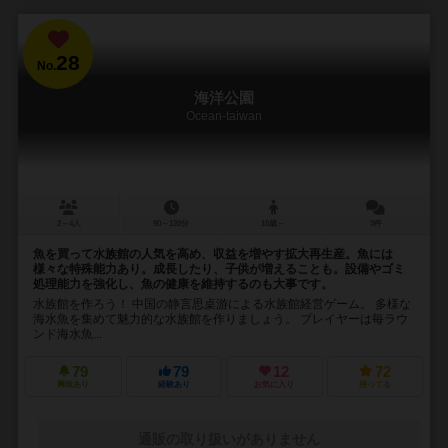
28
No.
海洋公園
Ocean-taiwan
2～4人
90～120分
10歳～
3件
魚を買って水族館の人気を高め、収益を増やす拡大再生産。魚には
様々な特殊能力あり。成長したり、子供が増えることも。設備やゴミ
処理能力を強化し、魚の健康を維持するのも大事です。
水族館を作ろう！ 中国の静言思桌游による水族館経営ゲーム。 多様な
海水魚を集めて魅力的な水族館を作りましょう。 プレイヤーは毎ラウ
ンド海水魚...
79
79
12
72
興味あり
経験あり
お気に入り
持ってる
通販の取り扱いがありません