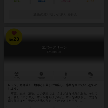
興味あり
経験あり
お気に入り
持ってる
通販の取り扱いがありません
20
No.
エバーグリーン
Evergreen
1～4人
45分前後
8歳～
13件
レッツ、光合成！ 地形と日差しに適応し、惑星を木々でいっぱいに
しよう。
草原、岩場、沼地。この惑星には、さまざまな地形がある。そして
今、新しい芽が生え、木々が育ちはじめた。木々を隣接させ、大きな
森を作るほど、豊かな大地を作ることができるだろう。...