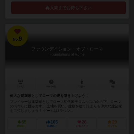
再入荷までお待ち下さい
9
No.
ファウンデイション・オブ・ローマ
Foundations of Rome
2～4人
60～90分
13歳～
4件
偉大な建築家としてローマの礎を築き上げよう！
プレイヤーは建築家としてローマ初代国王ロムルスの命の下、ローマ
の街作りに挑みます。 土地を買い、建物を建て誰よりも偉大な建築家
を目指しましょう！ ゲームは3ラウン...
65
105
26
29
興味あり
経験あり
お気に入り
持ってる