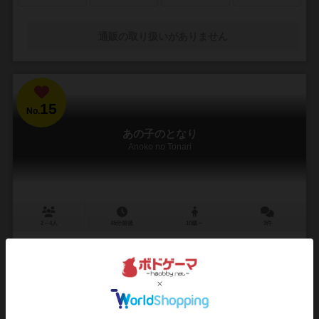
通販の取り扱いがありません
15
No.
あの子のとなり
Anoko no Tonari
2～4人
45分前後
10歳～
3件
『席替えで好きな女の子の隣になる。』
最大4人のプレイヤーが『あの子』の隣を狙って熾烈な争いを繰り広げ
る席替えゲームです。 ▼ルール ①教室マップに自分のコマ、あの子の
コマ、モブコマをセットします。好きな...
61
82
15
65
興味あり
経験あり
お気に入り
持ってる