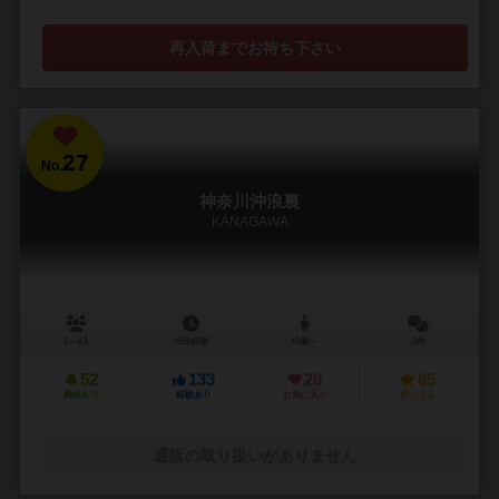
再入荷までお待ち下さい
27
No.
神奈川沖浪裏
KANAGAWA
2～4人
45分前後
10歳～
2件
52
133
20
85
興味あり
経験あり
お気に入り
持ってる
通販の取り扱いがありません