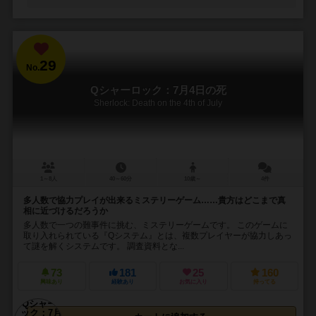
29
No.
Qシャーロック：7月4日の死
Sherlock: Death on the 4th of July
1～8人
40～60分
10歳～
4件
多人数で協力プレイが出来るミステリーゲーム……貴方はどこまで真
相に近づけるだろうか
多人数で一つの難事件に挑む、ミステリーゲームです。 このゲームに
取り入れられている『Qシステム』とは、複数プレイヤーが協力しあっ
て謎を解くシステムです。 調査資料とな...
73
181
25
160
興味あり
経験あり
お気に入り
持ってる