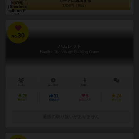
カートに追加する
3,850円（税込）
30
No.
ハムレット
Hamlet: The Village Building Game
1～4人
60～90分
10歳～
－
25
31
5
24
興味あり
経験あり
お気に入り
持ってる
通販の取り扱いがありません