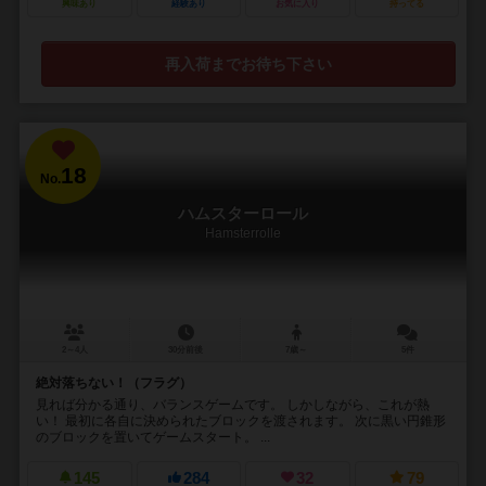
興味あり
経験あり
お気に入り
持ってる
再入荷までお待ち下さい
18
No.
ハムスターロール
Hamsterrolle
2～4人
30分前後
7歳～
5件
絶対落ちない！（フラグ）
見れば分かる通り、バランスゲームです。 しかしながら、これが熱
い！ 最初に各自に決められたブロックを渡されます。 次に黒い円錐形
のブロックを置いてゲームスタート。 ...
145
284
32
79