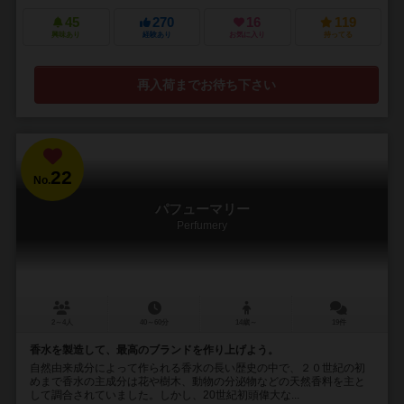
45
270
16
119
興味あり
経験あり
お気に入り
持ってる
再入荷までお待ち下さい
22
No.
パフューマリー
Perfumery
2～4人
40～60分
14歳～
19件
香水を製造して、最高のブランドを作り上げよう。
自然由来成分によって作られる香水の長い歴史の中で、２０世紀の初
めまで香水の主成分は花や樹木、動物の分泌物などの天然香料を主と
して調合されていました。しかし、20世紀初頭偉大な...