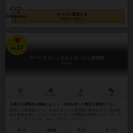
カートに追加する
2,860円（税込）
17
No.
アートライン：エルミタージュ美術館
Artline
2～6人
20～30分
8歳～
4件
心震える展覧会を開催しよう！ 名画を使った贅沢な連想ゲーム！
世界三大美術館の一つ、エルミタージュ美術館に展示されている歴史
的な名画を使い、キュレーターとなって展覧会を開催しよう！ ダ・ヴ
ィンチ、ラファエロ、エル・グレコ、ルーベン...
55
88
10
101