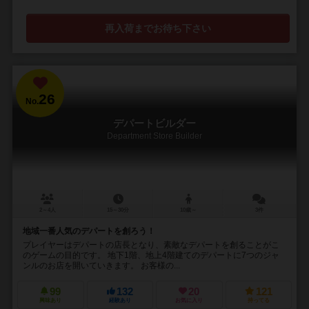
再入荷までお待ち下さい
26
No.
デパートビルダー
Department Store Builder
2～4人
15～30分
10歳～
3件
地域一番人気のデパートを創ろう！
プレイヤーはデパートの店長となり、素敵なデパートを創ることがこ
のゲームの目的です。 地下1階、地上4階建てのデパートに7つのジャ
ンルのお店を開いていきます。 お客様の...
99
132
20
121
興味あり
経験あり
お気に入り
持ってる