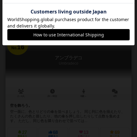
通販の取り扱いがありません
16
No.
アンブラデコ
Umbradeco
2～4人
20～30分
8歳～
4件
空を飾ろう。
空一面に、色とりどりの傘を並べましょう。 同じ列に色を揃えたり、
たくさんの色と接したり、他の傘を押し出したりして点数を集めま
す。 ただし、同じ色を隣り合わせで並べては...
27
68
13
69
興味あり
経験あり
お気に入り
持ってる