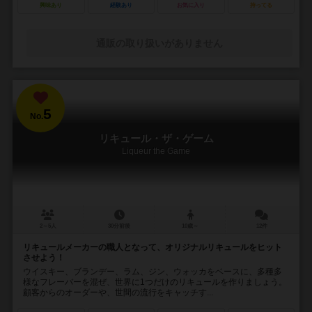
興味あり
経験あり
お気に入り
持ってる
通販の取り扱いがありません
5
No.
リキュール・ザ・ゲーム
Liqueur the Game
2～5人
30分前後
10歳～
12件
リキュールメーカーの職人となって、オリジナルリキュールをヒット
させよう！
ウイスキー、ブランデー、ラム、ジン、ウォッカをベースに、多種多
様なフレーバーを混ぜ、世界に1つだけのリキュールを作りましょう。
顧客からのオーダーや、世間の流行をキャッチす...