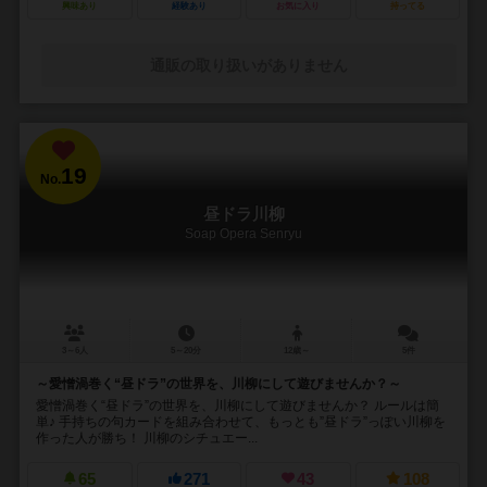
興味あり
経験あり
お気に入り
持ってる
通販の取り扱いがありません
19
No.
昼ドラ川柳
Soap Opera Senryu
3～6人
5～20分
12歳～
5件
～愛憎渦巻く“昼ドラ”の世界を、川柳にして遊びませんか？～
愛憎渦巻く“昼ドラ”の世界を、川柳にして遊びませんか？ ルールは簡
単♪ 手持ちの句カードを組み合わせて、もっとも”昼ドラ”っぽい川柳を
作った人が勝ち！ 川柳のシチュエー...
65
271
43
108