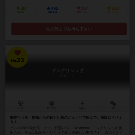
364
495
167
512
興味あり
経験あり
お気に入り
持ってる
再入荷までお待ち下さい
23
No.
ドングリシュギ
Acornism
2～4人
15～20分
5歳～
3件
動物たちを、動物たちの欲しい数のどんぐりで囲んで、満腹にさせよ
う！
ゲムマ2023秋新作 タイル配置パズル Acornism ドングリシュギ 食
欲の秋。それは動物たちにとって最も美味しい季節です。 森のどんぐ