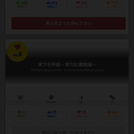
266
691
141
712
興味あり
経験あり
お気に入り
持ってる
再入荷までお待ち下さい
6
No.
東方祀爭録～東方紅魔郷編～
Touhou shisouroku: Touhou Koumakyou-hen
2～4人
30分前後
8歳～
2件
12
78
25
84
興味あり
経験あり
お気に入り
持ってる
通販の取り扱いがありません