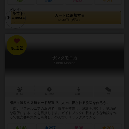
興味あり
経験あり
お気に入り
持ってる
カートに追加する
6,930円（税込）
12
No.
サンタモニカ
Santa Monica
2～4人
35～40分
14歳～
7件
海岸＋通りの２層カード配置で、人々に愛される浜辺を作ろう。
南カリフォルニアの浜辺で、海岸を整備し、施設を増やし、魅力的
な場所にすることを目指します。ガイドブックに載るような施設を作
って観光客を集めるも良し、のんびりリラックスできる...
148
297
38
203