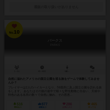
通販の取り扱いがありません
10
No.
パークス
PARKS
1～5人
40～60分
9歳～
20件
自然に溢れたアメリカの国立公園を巡る旅をゲームで体験してみませ
んか？
プレイヤーは2人のハイカーとなり、59箇所に及ぶ国立公園を訪れる旅
をします。 あなたはその旅の途中で様々な野生動物と出会い、天候や
特色のある名所の数々で自然に触れ、その恩恵...
516
877
286
465
興味あり
経験あり
お気に入り
持ってる