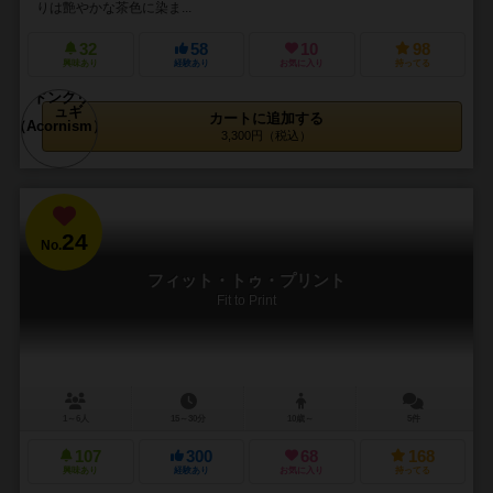
りは艶やかな茶色に染ま...
32
58
10
98
興味あり
経験あり
お気に入り
持ってる
カートに追加する
3,300円（税込）
24
No.
フィット・トゥ・プリント
Fit to Print
1～6人
15～30分
10歳～
5件
107
300
68
168
興味あり
経験あり
お気に入り
持ってる