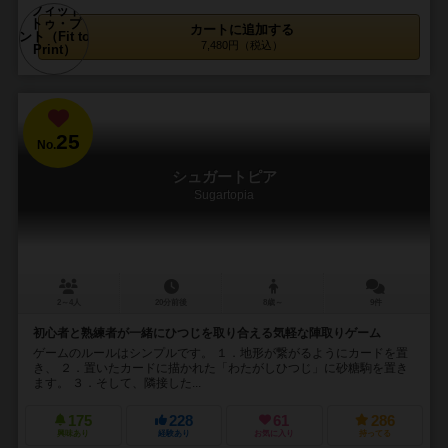
カートに追加する
7,480円（税込）
25
No.
シュガートピア
Sugartopia
2～4人
20分前後
8歳～
9件
初心者と熟練者が一緒にひつじを取り合える気軽な陣取りゲーム
ゲームのルールはシンプルです。 １．地形が繋がるようにカードを置
き、 ２．置いたカードに描かれた「わたがしひつじ」に砂糖駒を置き
ます。 ３．そして、隣接した...
175
228
61
286
興味あり
経験あり
お気に入り
持ってる