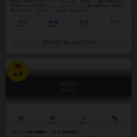
明治から昭和にかけて「イギリスかぶれ」が流行り、紳士淑女の品行
が日本でも注目されていた。シルクハットに正装の英国紳士に興味を
惹かれていた。 オブセッションは、そんなイギ...
83
68
20
38
興味あり
経験あり
お気に入り
持ってる
通販の取り扱いがありません
3
No.
バビロン
Babylon
2～4人
40～60分
8歳～
12件
バビロンの空中庭園が、ついに立体3D化！