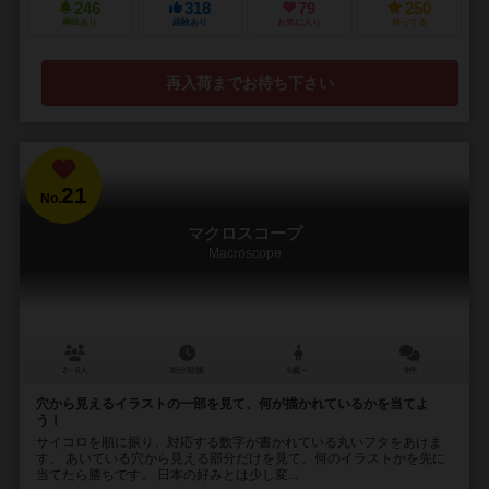
246
318
79
250
興味あり
経験あり
お気に入り
持ってる
再入荷までお待ち下さい
21
No.
マクロスコープ
Macroscope
2～6人
30分前後
6歳～
9件
穴から見えるイラストの一部を見て、何が描かれているかを当てよ
う！
サイコロを順に振り、対応する数字が書かれている丸いフタをあけま
す。 あいている穴から見える部分だけを見て、何のイラストかを先に
当てたら勝ちです。 日本の好みとは少し変...