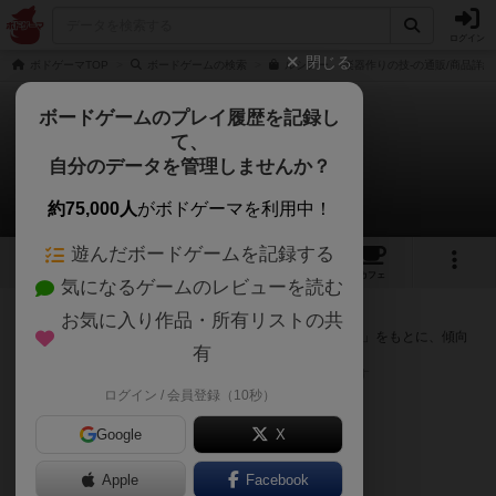
ログイン
閉じる
ボドゲーマTOP
ボードゲームの検索
ルシアー -楽器作りの技-の通販/商品詳細
ボードゲームのプレイ履歴を記録し
て、
ルシアー
自分のデータを管理しませんか？
次のおすすめボードゲーム
約75,000人
がボドゲーマを利用中！
遊んだボードゲームを記録する
3
3
13
トップ
画像
動画
レビュー
カフェ
気になるゲームのレビューを読む
『ルシアー』が好きな方へのおすすめ
お気に入り作品・所有リストの共
このゲームのトップページで投票された「プレイ感の評価」をもとに、傾向
有
が近いボードゲームをランキング形式で紹介します。
※リストには一定の投票数がある作品のみを表示しています
ログイン / 会員登録（10秒）
Google
X
Apple
Facebook