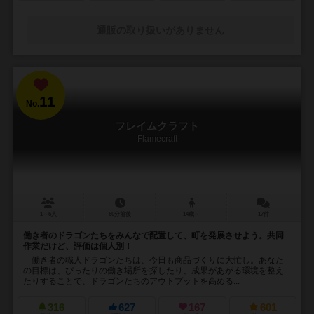
通販の取り扱いがありません
11
No.
フレイムクラフト
Flamecraft
1～5人
60分前後
14歳～
17件
働き者のドラゴンたちをみんなで配置して、町を発展させよう。共同
作業だけど、評価は個人別！
働き者の職人ドラゴンたちは、今日も商品づくりに大忙し。あなた
の目標は、ぴったりの働き場所を探したり、成果があがる環境を整え
たりすることで、ドラゴンたちのアウトプットを高める...
316
627
167
601