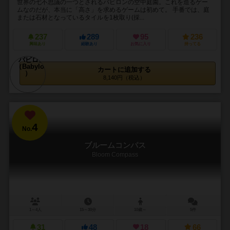
世界の七不思議の一つとされるバビロンの空中庭園。これを造るゲー
ムなのだが、本当に「高さ」を求めるゲームは初めて。 手番では、庭
または石材となっているタイルを1枚取り(採...
237
289
95
236
興味あり
経験あり
お気に入り
持ってる
カートに追加する
8,140円（税込）
4
No.
ブルームコンパス
Bloom Compass
1～4人
15～30分
10歳～
5件
31
48
18
66