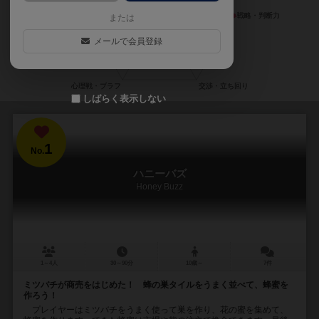
または
メールで会員登録
しばらく表示しない
1
No.
ハニーバズ
Honey Buzz
1～4人
30～90分
10歳～
7件
ミツバチが商売をはじめた！ 蜂の巣タイルをうまく並べて、蜂蜜を
作ろう！
プレイヤーはミツバチをうまく使って巣を作り、花の蜜を集めて、