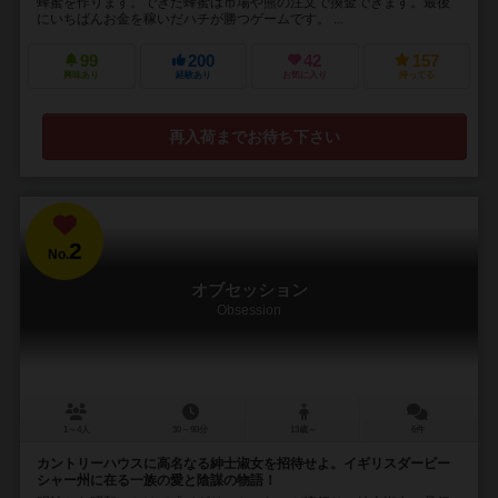
蜂蜜を作ります。できた蜂蜜は市場や熊の注文で換金できます。最後
にいちばんお金を稼いだハチが勝つゲームです。 ...
99
200
42
157
興味あり
経験あり
お気に入り
持ってる
再入荷までお待ち下さい
2
No.
オブセッション
Obsession
1～4人
30～90分
13歳～
6件
カントリーハウスに高名なる紳士淑女を招待せよ。イギリスダービー
シャー州に在る一族の愛と陰謀の物語！