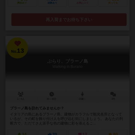
興味あり
経験あり
お気に入り
持ってる
再入荷までお待ち下さい
13
No.
ぶらり、ブラーノ島
Walking in Burano
1～4人
20～40分
10歳～
3件
ブラーノ島を訪れてみませんか？
イタリアの島にあるブラーノ島、建物がカラフルで観光名所となって
いるが、その町を飾り付け人を呼び込む街にしましょう。 あなたの判
断力で、ただてさえ派手な色の建物に彩を添えるこ...
34
70
17
80