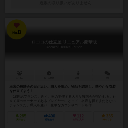
通販の取り扱いがありません
8
No.
ロココの仕立屋 リニュアル豪華版
Rococo: Deluxe Edition
1～5人
60～120分
14歳～
4件
王宮の舞踏会の日が近い。職人を集め、物品を調達し、華やかな衣装
を仕立てよう！
18世紀フランス。近く、王の主催する大きな舞踏会が開かれる。仕
立て屋のオーナーであるプレイヤーにとって、名声を得るまたとない
チャンスだ。職人を雇い、豪華なガウンやコートを作...
285
400
112
335
興味あり
経験あり
お気に入り
持ってる