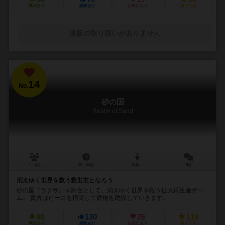
興味あり
経験あり
お気に入り
持ってる
通販の取り扱いがありません
14
No.
砂の国
Realm of Sand
1～4人
30～60分
10歳～
5件
消えゆく世界を救う救世主となろう
砂の国『ラグサ』を舞台として、消えゆく世界を救う拡大再生産ゲー
ム。 貴方はピースを構築して建物を建設していきます。
98
130
26
119
興味あり
経験あり
お気に入り
持ってる