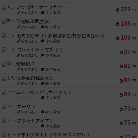
アンダー・ザ・テーブラー
378
PT
紹介文あり
1件の投稿
宵と暁の呪文書
133
PT
紹介文あり
8件の投稿
セミファイナル ～お前はまだ生きている～
103
PT
紹介文あり
1件の投稿
ワン・トゥ・ファイブ
97
PT
紹介文あり
1件の投稿
南北戦争
91
PT
紹介文あり
1件の投稿
ふたつの城の物語
91
PT
紹介文あり
6件の投稿
ノームズ・アット・ナイト
88
PT
紹介文なし
1件の投稿
マーリン
76
PT
紹介文あり
6件の投稿
フラットアイアン
75
PT
紹介文なし
2件の投稿
トランスオリエント・エクスプレス
70
PT