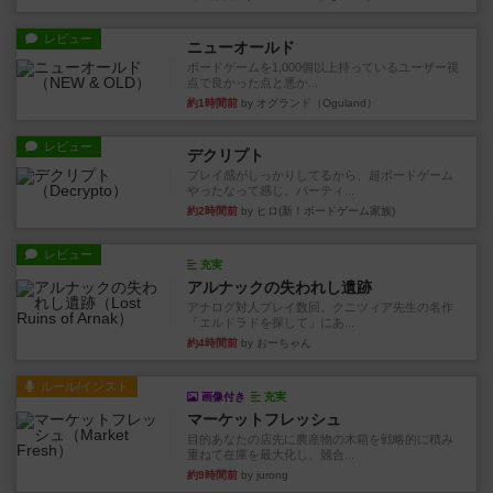
レビュー
ニューオールド
ボードゲームを1,000個以上持っているユーザー視
点で良かった点と悪か...
約1時間前
by オグランド（Oguland）
レビュー
デクリプト
プレイ感がしっかりしてるから、超ボードゲーム
やったなって感じ。パーティ...
約2時間前
by ヒロ(新！ボードゲーム家族)
レビュー
充実
アルナックの失われし遺跡
アナログ対人プレイ数回。クニツィア先生の名作
「エルドラドを探して」にあ...
約4時間前
by おーちゃん
ルール/インスト
画像付き
充実
マーケットフレッシュ
目的あなたの店先に農産物の木箱を戦略的に積み
重ねて在庫を最大化し、競合...
約9時間前
by jurong