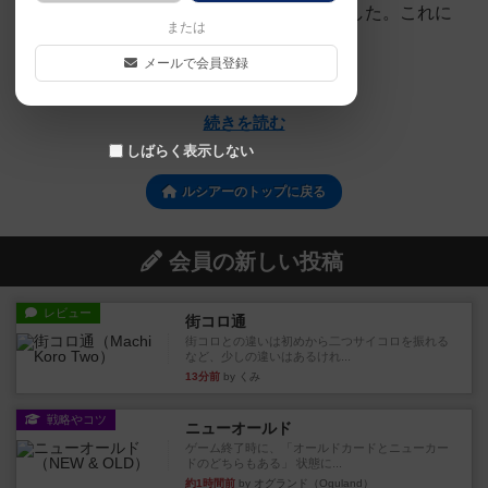
を教えることを効率化するために書かれました。これに
または
は、次のページで詳しく説明するよ...
メールで会員登録
jurong
続きを読む
しばらく表示しない
ルシアーのトップに戻る
会員の新しい投稿
レビュー
街コロ通
街コロとの違いは初めから二つサイコロを振れる
など、少しの違いはあるけれ...
13分前
by くみ
戦略やコツ
ニューオールド
ゲーム終了時に、「オールドカードとニューカー
ドのどちらもある」 状態に...
約1時間前
by オグランド（Oguland）