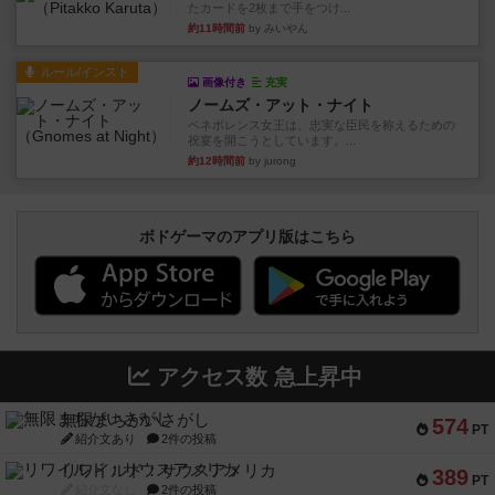
たカードを2枚まで手をつけ...
約11時間前
by みいやん
ルール/インスト
画像付き
充実
ノームズ・アット・ナイト
ベネボレンス女王は、忠実な臣民を称えるための
祝宴を開こうとしています。...
約12時間前
by jurong
ボドゲーマのアプリ版はこちら
アクセス数 急上昇中
無限まちがいさがし
574
PT
紹介文あり
2件の投稿
リワイルド：サウスアメリカ
389
PT
紹介文なし
2件の投稿