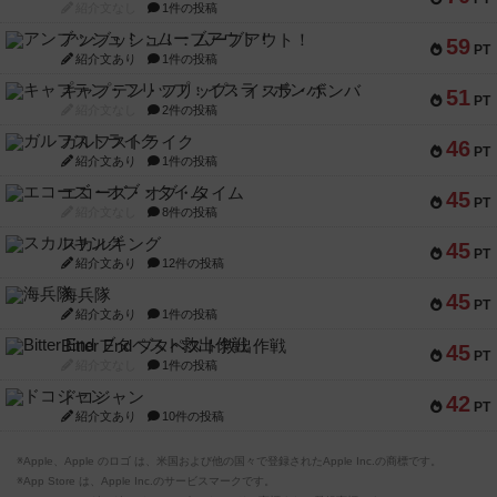
紹介文なし
1件の投稿
アンブッシュ！：ムーブアウト！
59
PT
紹介文あり
1件の投稿
キャプテン・フリップ：イスラ・ボンバ
51
PT
紹介文なし
2件の投稿
ガルフストライク
46
PT
紹介文あり
1件の投稿
エコーズ・オブ・タイム
45
PT
紹介文なし
8件の投稿
スカルキング
45
PT
紹介文あり
12件の投稿
海兵隊
45
PT
紹介文あり
1件の投稿
Bitter End ブタペスト救出作戦
45
PT
紹介文なし
1件の投稿
ドコジャン
42
PT
紹介文あり
10件の投稿
※Apple、Apple のロゴ は、米国および他の国々で登録されたApple Inc.の商標です。
※App Store は、Apple Inc.のサービスマークです。