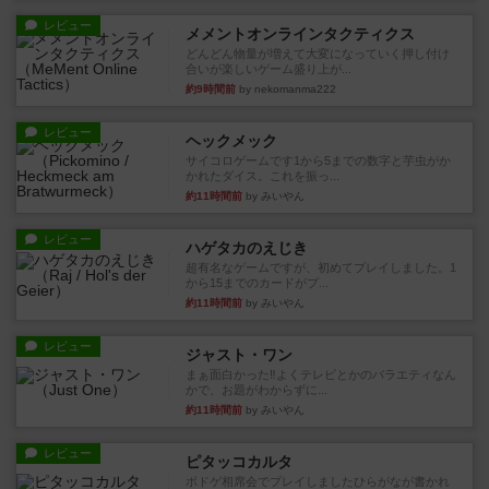
レビュー
メメントオンラインタクティクス
どんどん物量が増えて大変になっていく押し付け
合いが楽しいゲーム盛り上が...
約9時間前
by nekomanma222
レビュー
ヘックメック
サイコロゲームです1から5までの数字と芋虫がか
かれたダイス。これを振っ...
約11時間前
by みいやん
レビュー
ハゲタカのえじき
超有名なゲームですが、初めてプレイしました。1
から15までのカードがプ...
約11時間前
by みいやん
レビュー
ジャスト・ワン
まぁ面白かった‼️よくテレビとかのバラエティなん
かで、お題がわからずに...
約11時間前
by みいやん
レビュー
ピタッコカルタ
ボドゲ相席会でプレイしましたひらがなが書かれ