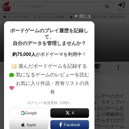
ログイン
閉じる
ボドゲーマTOP
ボードゲームの検索
ルシアー -楽器作りの技-の通販/商品詳細
ボードゲームのプレイ履歴を記録し
て、
ルシアー
自分のデータを管理しませんか？
1件のリプレイ日記
約75,000人
がボドゲーマを利用中！
遊んだボードゲームを記録する
3
3
13
トップ
画像
動画
レビュー
カフェ
気になるゲームのレビューを読む
投稿日：2025年07月03日 15時27分
お気に入り作品・所有リストの共
422
名に読まれています
有
リハーサルリハーサルへようこそ、これはルシアーのガイ
ド付きの最初のラウンドです。リハーサルは、ステップバ
ログイン / 会員登録（10秒）
イステップのターンと意思決定を通じて、友人にゲームを
Google
X
教えるのに役立ちます。これは、より重く、より戦略的な
ゲームに慣れていないプレイヤーに利益をもたらすだけで
Apple
Facebook
なく、ルールを読んでいないベテランプレイヤーにゲーム