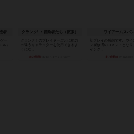
造者
クランク! ：冒険者たち（拡張）
ワイアームスパ
ドゲー
クランク！のプレイヤーごとに能力
初プレイの感想です。ウイ
エル』
の違うキャラクターを使用できるよ
ン履修済のコメントとなり
うにな...
イング...
約7時間前
by ぽっぽーくるっぽー
約7時間前
by daisdice