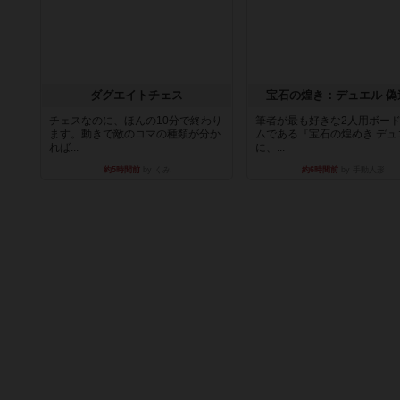
ダグエイトチェス
宝石の煌き：デュエル 偽
チェスなのに、ほんの10分で終わり
筆者が最も好きな2人用ボー
ます。動きで敵のコマの種類が分か
ムである『宝石の煌めき デュ
れば...
に、...
約5時間前
by くみ
約6時間前
by 手動人形