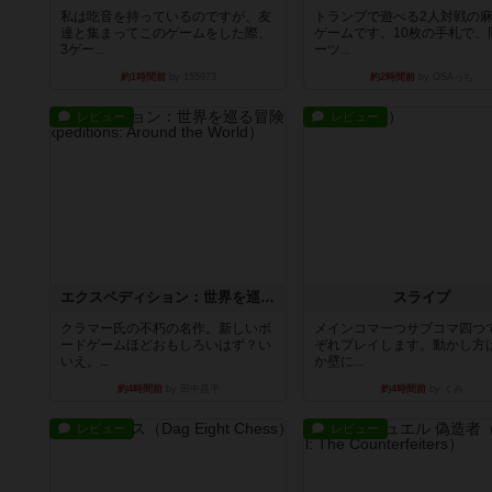
私は吃音を持っているのですが、友
トランプで遊べる2人対戦の
達と集まってこのゲームをした際、
ゲームです。10枚の手札で、
3ゲー...
ーツ...
約1時間前
by 155973
約2時間前
by OSAっち
レビュー
レビュー
エクスペディション：世界を巡る冒険
スライプ
クラマー氏の不朽の名作。新しいボ
メインコマ一つサブコマ四つ
ードゲームほどおもしろいはず？い
ぞれプレイします。動かし方
いえ。...
か壁に...
約4時間前
by 田中昌平
約4時間前
by くみ
レビュー
レビュー