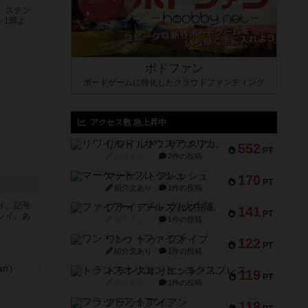
。ステン
✨1部よ
ボドファン
ボードゲームに特化したクラウドファンディング
アクセス数 急上昇中
リワイルド：サウスアメリカ
552
PT
紹介文なし
2件の投稿
マーケットフレッシュ
170
PT
紹介文あり
1件の投稿
イ。記号
ファイアー・ブルズ / 火牛陣
141
PT
レイ。あ
紹介文なし
1件の投稿
ワン・トゥ・ファイブ
122
PT
紹介文あり
1件の投稿
トランスオリエント・エクスプレス
119
PT
紹介文なし
1件の投稿
フラットアイアン
118