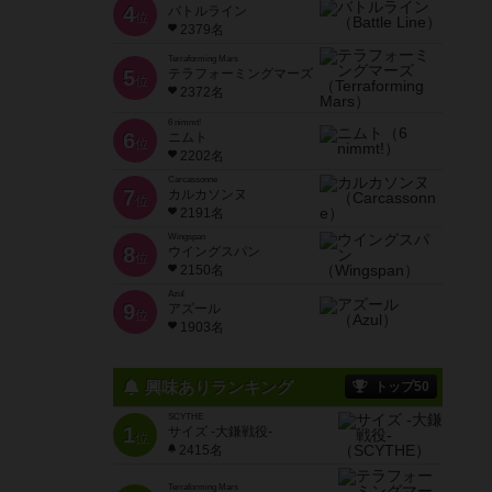
4
バトルライン
位
2379名
Terraforming Mars
5
テラフォーミングマーズ
位
2372名
6 nimmt!
6
ニムト
位
2202名
Carcassonne
7
カルカソンヌ
位
2191名
Wingspan
8
ウイングスパン
位
2150名
Azul
9
アズール
位
1903名
興味ありランキング
トップ50
SCYTHE
1
サイズ -大鎌戦役-
位
2415名
Terraforming Mars