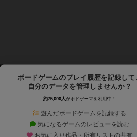
ボードゲームのプレイ履歴を記録して
自分のデータを管理しませんか？
約75,000人
がボドゲーマを利用中！
ボドゲーマTOP
ボードゲーム通販
遊んだボードゲームを記録する
気になるゲームのレビューを読む
ボードゲームを検索する
新作・再入荷情報
お気に入り作品・所有リストの共有
ボードゲームの新着レビュー
定番ボードゲームの通販