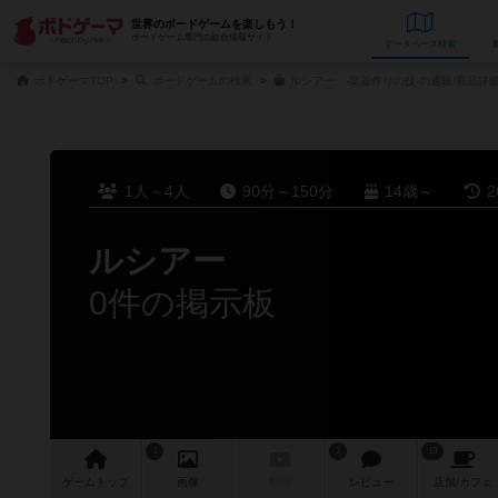
世界のボードゲームを楽しもう！
ボードゲーム専門の総合情報サイト
データベース
検
ボドゲーマTOP
ボードゲームの検索
ルシアー -楽器作りの技-の通販/商品詳
1人～4人
90分～150分
14歳～
2
ルシアー
0件の掲示板
3
3
13
ゲーム
トップ
画像
動画
レビュー
店舗/
カフェ