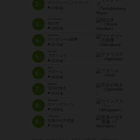
2
テラフォーミングマーズ
位
2396名
Stone Garden
3
枯山水
位
2281名
Viticulture
4
ワイナリーの四季
位
2273名
Agricola
5
アグリコラ
位
2120名
Azul
6
アズール
位
2034名
Splendor
7
宝石の煌き
位
2031名
Wingspan
8
ウイングスパン
位
2006名
7 Wonders
9
世界の七不思議
位
1920名
※Apple、Apple のロゴ は、米国および他の国々で登録された