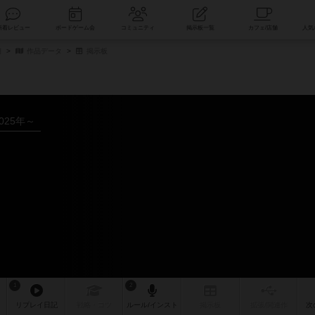
索
新着レビュー
ボードゲーム会
コミュニティ
掲示板一覧
細
作品データ
掲示板
025年～
1
2
リプレイ
日記
戦略
・コツ
ルール
/インスト
掲示板
拡張/関連
作
次