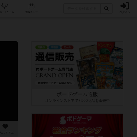
ログイン
カフェ/店舗
人気ボードゲーム
通販ストア
ボードゲーム通販
オンラインストアで7,500商品を販売中
のおすすめ