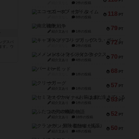
PT
紹介文なし
2件の投稿
エコーズ・オブ・タイム
118
PT
紹介文なし
8件の投稿
南北戦争
79
PT
紹介文あり
1件の投稿
ン
キャプテン・フリップ：イスラ・ボンバ
72
ングスパ
PT
紹介文なし
2件の投稿
ます。ウ
メメントオンラインタクティクス
70
PT
紹介文あり
4件の投稿
パーミッド
68
PT
紹介文なし
1件の投稿
クリーグ
57
PT
紹介文あり
1件の投稿
セミファイナル ～お前はまだ生きている～
53
PT
紹介文あり
1件の投稿
ふたつの街の物語
52
PT
紹介文あり
18件の投稿
クランク! ：冒険者たち（拡張）
50
PT
紹介文あり
4件の投稿