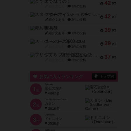
とうほうの！
42
PT
紹介文なし
1件の投稿
スターマイン・ラミー ポケット
42
PT
紹介文あり
2件の投稿
海兵隊
39
PT
紹介文あり
1件の投稿
スーパーストア3000
39
PT
紹介文なし
1件の投稿
フリップ７：復讐心とともに
37
PT
紹介文なし
2件の投稿
お気に入りランキング
トップ50
Splendor
1
宝石の煌き
位
4042名
Die Siedler von Catan
2
カタン
位
3616名
Dominion
3
ドミニオン
位
2530名
Battle Line