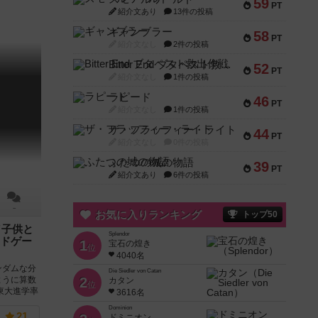
59
PT
紹介文あり
13件の投稿
ギャンブラー
58
PT
紹介文なし
2件の投稿
Bitter End ブタペスト救出作戦
52
PT
紹介文なし
1件の投稿
ラピード
46
PT
紹介文なし
1件の投稿
ザ・フラッフィー・ライト
44
PT
紹介文なし
0件の投稿
ふたつの城の物語
39
PT
紹介文あり
6件の投稿
－
お気に入りランキング
トップ50
／子供と
Splendor
ドゲー
1
宝石の煌き
位
4040名
ンダムな分
Die Siedler von Catan
2
ように算数
カタン
位
東大進学率
3616名
Dominion
21
ドミニオン