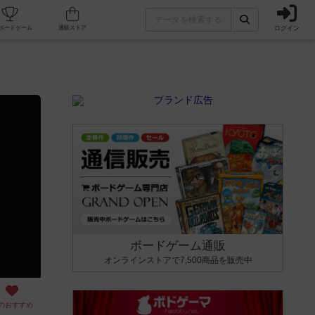
ログイン
カフェ/店舗
人気ボードゲーム
通販ストア
ボードゲーム通販
オンラインストアで7,500商品を販売中
のおすすめ