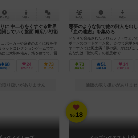
15～40分
14歳～
14件
3～5人
30～45分
14歳～
りに 中二心をくすぐる世界
悪夢のような街で他の狩人を出し
展開していく盤面 幅広い戦術
「血の遺志」を集めろ
ＰＳ４で発売されたフロムソフトウェア
ボーンのカードゲーム化。 かつて栄華を
は… ポーカーや麻雀のように役を作
ヤーナムでは風土病「獣の病」がはびこ
うセットコレクションゲームです。
あなたは「獣の病」の罹患者で...
為には木駒を積み、塔を建てて、雷
ればいけま...
68
24
73
73
51
14
経験あり
お気に入り
持ってる
興味あり
経験あり
お気に入り
の取り扱いがありません
通販の取り扱いがありませ
18
No.
ブックメイカーズ
ドラゴンクエスト人狼