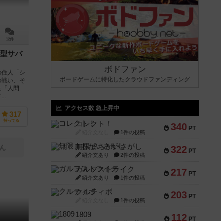
12件
型サバ
ボドファン
の住人「シ
ボードゲームに特化したクラウドファンディング
の戦い、そ
た「人間
..
アクセス数 急上昇中
317
持ってる
コレクト！
340
PT
紹介文なし
1件の投稿
無限まちがいさがし
ん
322
PT
紹介文あり
2件の投稿
ガルフストライク
217
PT
紹介文あり
1件の投稿
クルティボ
203
PT
紹介文なし
1件の投稿
1809
112
PT