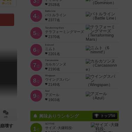
3
位
持ってる
2528名
Battle Line
4
バトルライン
位
2377名
Terraforming Mars
5
テラフォーミングマーズ
位
2370名
6 nimmt!
6
ニムト
位
2201名
Carcassonne
7
カルカソンヌ
位
2190名
Wingspan
8
ウイングスパン
位
2149名
Azul
9
アズール
位
1903名
興味ありランキング
トップ50
2件
SCYTHE
崩壊す
1
サイズ -大鎌戦役-
位