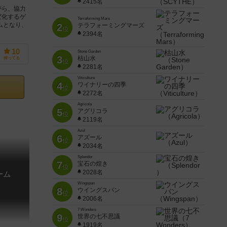
2415名
がら、協力
変化するゲ
Terraforming Mars
ムとなり、
2
テラフォーミングマーズ
位
2394名
10
Stone Garden
3
枯山水
持ってる
位
2281名
Viticulture
4
ワイナリーの四季
位
2272名
Agricola
5
アグリコラ
位
2119名
Azul
6
アズール
位
2034名
Splendor
7
宝石の煌き
位
2028名
ーム
Wingspan
8
ウイングスパン
位
2006名
7 Wonders
9
世界の七不思議
位
1919名