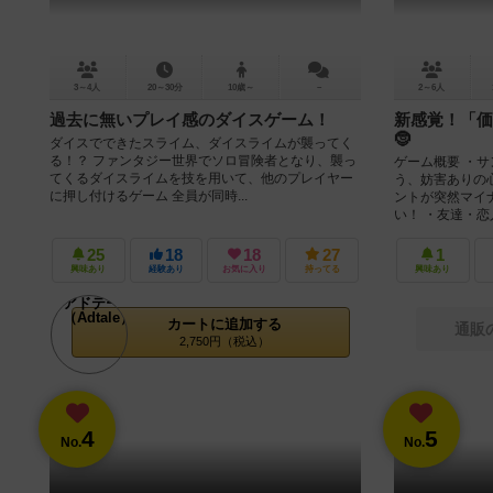
3～4人
20～30分
10歳～
－
2～6人
過去に無いプレイ感のダイスゲーム！
新感覚！「価
🤶
ダイスでできたスライム、ダイスライムが襲ってく
る！？ ファンタジー世界でソロ冒険者となり、襲っ
ゲーム概要 ・
てくるダイスライムを技を用いて、他のプレイヤー
う、妨害ありの
に押し付けるゲーム 全員が同時...
ントが突然マイ
い！ ・友達・恋人
25
18
18
27
1
興味あり
経験あり
お気に入り
持ってる
興味あり
カートに追加する
通販
2,750円（税込）
4
5
No.
No.