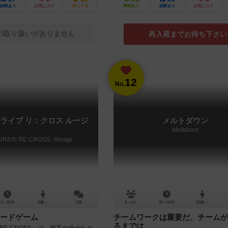
経験あり
お気に入り
持ってる
興味あり
経験あり
お気に入り
の取り扱いがありません
再入荷までお待ち下さい
12
No.
ライブ リ：クロス ルージ
メルトダウン
Meltdown
DRIVE RE:CROSS -Rouge
5～20分
8歳～
1件
4～6人
30～60分
10歳～
ードゲーム
チームワークは重要だ、チームが
るまでは
VE RE:CROSS』は、相手の伏せたカ