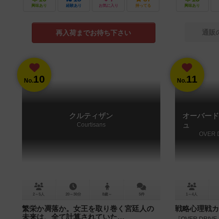
興味あり
経験あり
お気に入り
持ってる
興味あり
通販
再入荷までお待ち下さい
10
11
No.
No.
クルティザン
オーバード
Courtisans
ュ
OVER 
2～5人
20～30分
8歳～
5件
1～4人
繁栄か凋落か。女王を取り巻く宮廷人の
戦略心理戦カ
未来は、全て計算されていた…
『OVER DRI