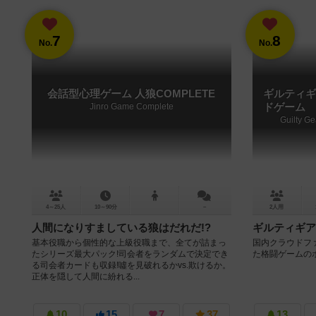
7
8
No.
No.
会話型心理ゲーム 人狼COMPLETE
ギルティギ
Jinro Game Complete
ドゲーム
Guilty G
4～25人
10～90分
－
2人用
人間になりすましている狼はだれだ!?
ギルティギア
基本役職から個性的な上級役職まで、全てが詰まっ
国内クラウドファ
たシリーズ最大パック!司会者をランダムで決定でき
た格闘ゲームの
る司会者カードも収録!噓を見破れるかvs.欺けるか。
正体を隠して人間に紛れる...
10
15
7
37
13