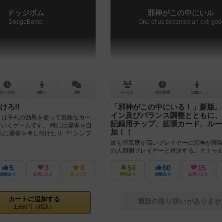
ドッジボム
邪神がこの中にいル
DodgeBomb
One of us becomes an evil god
10～30分
8歳～
3件
4～8人
40分前後
12歳～
けろ!!
「邪神がこの中にいる！」新版。
イン及びバランス調整とともに、
mb』は手札の効果を使って危険なカー
記録用チップ、拡張カード、ルー
ていくゲームです。 時には爆弾を自
加！！
に爆弾を押し付けたり...!? シンプ
.
最も狂気度が高いプレイヤーに邪神が降
の人類側プレイヤーと対決する。クトゥ
隠匿ゲーム「邪神がこの中にいる！」が
復活。 カードのリデザイン、ゲーム...
5
3
8
54
60
15
経験あり
お気に入り
持ってる
興味あり
経験あり
お気に入り
カートに追加する
通販の取り扱いがありませ
1,650円（税込）