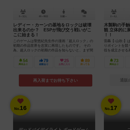
5～12人
60～80分
12歳～
7件
2～4人
レディー・カーンの基地をロックは破壊
木製駒の手触
出来るのか？ ESPが飛び交う戦いがこ
観 立体的に
こに始まる！
！！
このゲームは聖悠紀先生作の漫画「超人ロック」の
雷轟【-山吹-】
初期の作品世界を忠実に再現したものです。 その
りポイントを競
為、超人ロックの初期の作品を知らないと、まず間
役を成立させる
違いなく面白くないと思います。 ...
の術で解放しなけ
54
79
25
89
73
興味あり
経験あり
お気に入り
持ってる
興味あり
通販
再入荷までお待ち下さい
16
17
No.
No.
デッドバイデイライト ボードゲーム