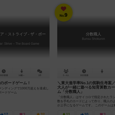
9
No.
ア・ストライブ - ザ・ボー
分数職人
Bunsu Shokunin
ear: Strive – The Board Game
15分前後
14歳～
1件
2～4人
10分前後
のボードゲーム！
＼東大進学率No.1の筑駒生考案
大人が一緒に遊べる知育算数カー
ンディングで1000万超えを達成し
ム「分数職人」
ボードゲーム
「分数職人」はサイコロで指定されたラ
数を手札のカードによって作り、職人の
が上手になるゲームです。 このゲームは
No.1を誇る進学校”筑波大学附...
17
3
32
11
10
3