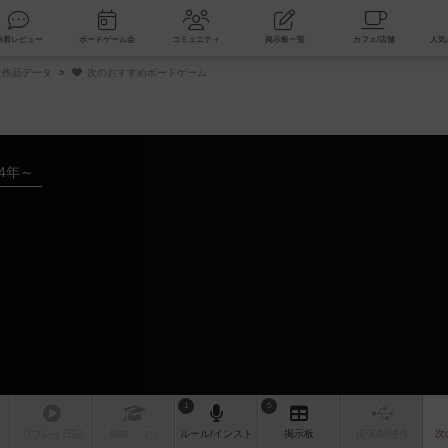
索
新着レビュー
ボードゲーム会
コミュニティ
掲示板一覧
作品データ
次のおすすめボードゲーム
24年～
ム
1
5
リプレイ
日記
戦略
・コツ
ルール
/インスト
掲示板
拡張/関連
作
次