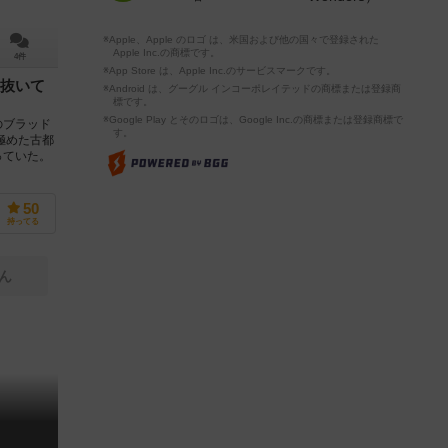
※Apple、Apple のロゴ は、米国および他の国々で登録された
Apple Inc.の商標です。
4件
※App Store は、Apple Inc.のサービスマークです。
抜いて
※Android は、グーグル インコーポレイテッドの商標または登録商
標です。
※Google Play とそのロゴは、Google Inc.の商標または登録商標で
のブラッド
す。
極めた古都
っていた。
50
持ってる
ん