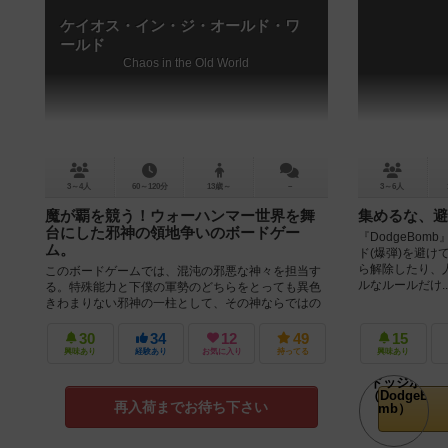
ケイオス・イン・ジ・オールド・ワ
ールド
Chaos in the Old World
3～4人
60～120分
13歳～
－
3～6人
魔が覇を競う！ウォーハンマー世界を舞
集めるな、避
台にした邪神の領地争いのボードゲー
『DodgeBo
ム。
ド(爆弾)を避け
ら解除したり、人
このボードゲームでは、混沌の邪悪な神々を担当す
ルなルールだけ..
る。特殊能力と下僕の軍勢のどちらをとっても異色
きわまりない邪神の一柱として、その神ならではの
邪悪さや戦力を駆使してオールドワール...
30
34
12
49
15
興味あり
経験あり
お気に入り
持ってる
興味あり
再入荷までお待ち下さい