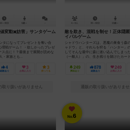
10～30分
6歳～
－
4～8人
30～60分
13歳～
値変動✖️妨害」サンタゲーム
敵を欺き、混戦を制せ！正体隠匿
イバルゲーム
サンタになってプレゼントを奪い合
シャドウハンターズは、悪魔の巣食う森
心理戦ゲーム！ ・欲しかったプレゼ
ャドウ」と、それらを狩る「ハンター」
ナス点に！？最後まで展開が読めな
してそんな最中に森に迷い込んでしまっ
・家族とも...
（一般人）」の、生き残りを賭けたカード.
4
3
3
249
878
249
経験あり
お気に入り
持ってる
興味あり
経験あり
お気に入り
の取り扱いがありません
通販の取り扱いがありませ
6
No.