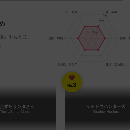
め
価」をもとに、
。
3
No.
たずらサンタさん
シャドウハンターズ
Tricky Santa Claus
Shadow Hunters