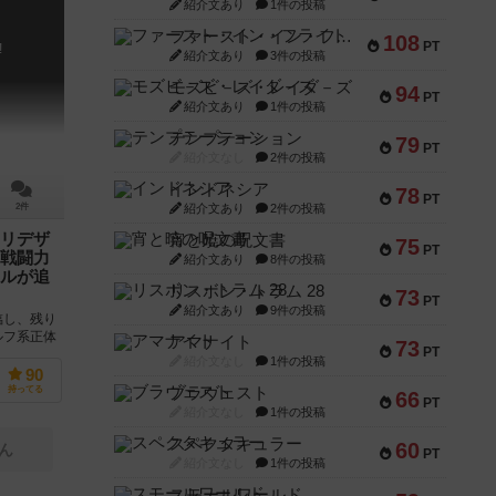
紹介文あり
1件の投稿
ファースト・イン・フライト
108
PT
!
紹介文あり
3件の投稿
モズビ－ズ・レイダ－ズ
94
PT
紹介文あり
1件の投稿
テンプテーション
79
PT
紹介文なし
2件の投稿
インドネシア
78
PT
紹介文あり
2件の投稿
2件
リデザ
宵と暁の呪文書
75
PT
戦闘力
紹介文あり
8件の投稿
ルが追
リスボン・トラム 28
73
PT
紹介文あり
9件の投稿
臨し、残り
ルフ系正体
アマナイト
73
PT
新版として
紹介文なし
1件の投稿
90
ブラヴェスト
持ってる
66
PT
紹介文なし
1件の投稿
スペクタキュラー
60
ん
PT
紹介文なし
1件の投稿
スモールワールド