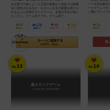
ードを読み解き
女王陛下の命によって王室の執事から宮廷での晩餐
ードゲームです
会に招待されるなか、なるべく女王の寵愛を受けら
い層がプレイできる
れるように目指すカードゲーム。全員の手札が無く
なったら、ゲーム終了です。ゲーム終了...
87
178
40
131
33
興味あり
経験あり
お気に入り
持ってる
興味あり
カートに追加する
再
4,400円（税込）
13
14
No.
No.
超人ロックゲーム
Locke the superman