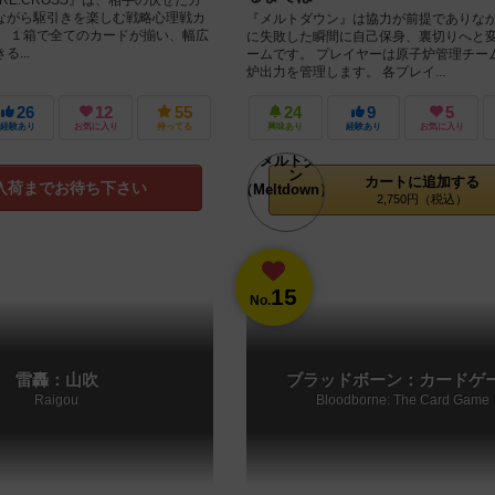
ながら駆引きを楽しむ戦略心理戦カ
『メルトダウン』は協力が前提でありな
。 １箱で全てのカードが揃い、幅広
に失敗した瞬間に自己保身、裏切りへと
...
ームです。 プレイヤーは原子炉管理チー
炉出力を管理します。 各プレイ...
26
12
55
24
9
5
経験あり
お気に入り
持ってる
興味あり
経験あり
お気に入り
カートに追加する
入荷までお待ち下さい
2,750円（税込）
15
No.
雷轟：山吹
ブラッドボーン：カードゲ
Raigou
Bloodborne: The Card Game