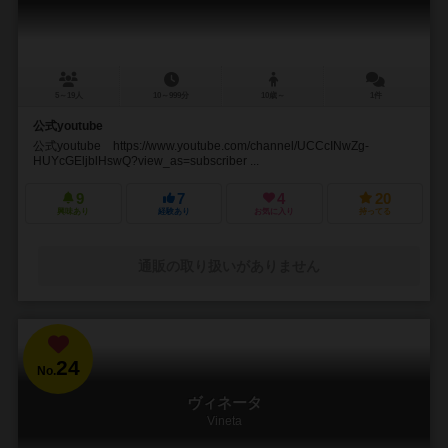
5～19人
10～999分
10歳～
1件
公式youtube
公式youtube https://www.youtube.com/channel/UCCcINwZg-
HUYcGEljblHswQ?view_as=subscriber ...
9
7
4
20
興味あり
経験あり
お気に入り
持ってる
通販の取り扱いがありません
24
No.
ヴィネータ
Vineta