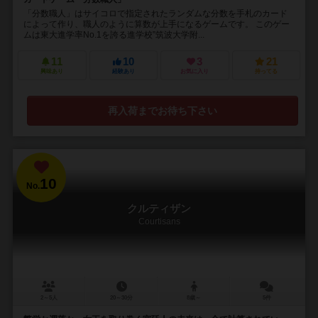
「分数職人」はサイコロで指定されたランダムな分数を手札のカード
によって作り、職人のように算数が上手になるゲームです。 このゲー
ムは東大進学率No.1を誇る進学校”筑波大学附...
11
10
3
21
興味あり
経験あり
お気に入り
持ってる
再入荷までお待ち下さい
10
No.
クルティザン
Courtisans
2～5人
20～30分
8歳～
5件