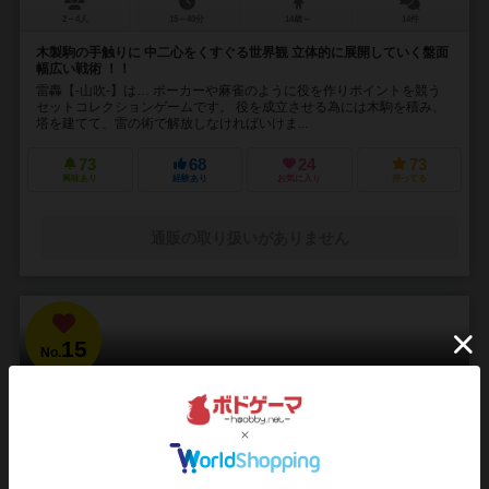
2～4人
15～40分
14歳～
14件
木製駒の手触りに 中二心をくすぐる世界観 立体的に展開していく盤面
幅広い戦術 ！！
雷轟【-山吹-】は… ポーカーや麻雀のように役を作りポイントを競う
セットコレクションゲームです。 役を成立させる為には木駒を積み、
塔を建てて、雷の術で解放しなければいけま...
73
68
24
73
興味あり
経験あり
お気に入り
持ってる
通販の取り扱いがありません
15
No.
ブラッドボーン：カードゲーム
Bloodborne: The Card Game