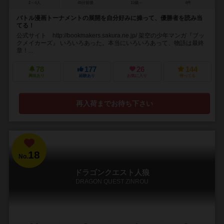
2～4人
45分前後
10歳～
4件
バトル漫画トーナメントの展開を自分好みに操って、優勝者を読み当
てる！
公式サイト http://bookmakers.sakura.ne.jp/ 架空の少年マンガ『ブッ
クメイカーズ』 いろいろあった。本当にいろいろあって、物語は最終
章！...
78
177
26
144
興味あり
経験あり
お気に入り
持ってる
再入荷までお待ち下さい
18
No.
ドラゴンクエスト人狼
DRAGON QUEST ZINROU