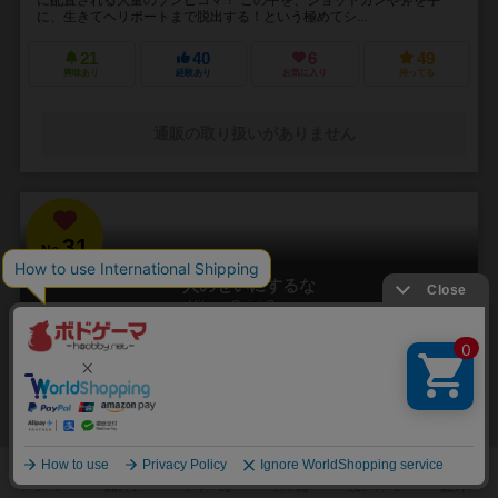
に、生きてヘリポートまで脱出する！という極めてシ...
21
40
6
49
興味あり
経験あり
お気に入り
持ってる
通販の取り扱いがありません
31
No.
人のせいにするな
Hitono Seini Suruna
3～5人
20分前後
5歳～
2件
責任をなすりつけろ！
「お前がやったんだろ！！」 やった覚えのないミスや罪を押し付けら