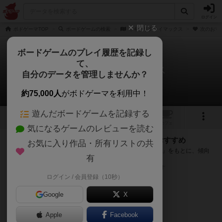
ログイン
閉じる
ボドゲーマTOP
ボードゲームの検索
イキナリクライマックス
次のおす
ボードゲームのプレイ履歴を記録し
て、
イキナリクライマックス
自分のデータを管理しませんか？
次のおすすめボードゲーム
約75,000人
がボドゲーマを利用中！
遊んだボードゲームを記録する
トップ
画像
動画
レビュー
カフェ
気になるゲームのレビューを読む
『イキナリクライマックス』が好きな方へのおすすめ
お気に入り作品・所有リストの共
このゲームのトップページで投票された「プレイ感の評価」をもとに、傾向
有
が近いボードゲームをランキング形式で紹介します。
※リストには一定の投票数がある作品のみを表示しています
ログイン / 会員登録（10秒）
Google
X
Apple
Facebook