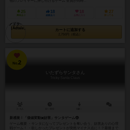
他のプレイヤーに押し付けるゲーム 全員が同時...
25
18
18
27
興味あり
経験あり
お気に入り
持ってる
カートに追加する
2,750円（税込）
2
No.
いたずらサンタさん
Tricky Santa Claus
2～6人
10～30分
6歳～
－
新感覚！「価値変動✖️妨害」サンタゲーム🤶
ゲーム概要 ・サンタになってプレゼントを奪い合う、妨害ありの心理
戦ゲーム！ ・欲しかったプレゼントが突然マイナス点に！？最後まで