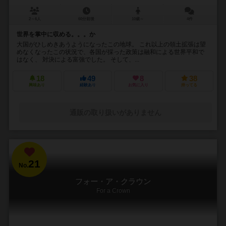
2～6人
60分前後
10歳～
4件
世界を掌中に収める。。。か
大国がひしめきあうようになったこの地球。 これ以上の領土拡張は望
めなくなったこの状況で、各国が採った政策は融和による世界平和で
はなく、 対決による富強でした。 そして、...
18
49
8
38
興味あり
経験あり
お気に入り
持ってる
通販の取り扱いがありません
21
No.
フォー・ア・クラウン
For a Crown