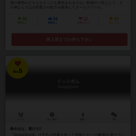
僕の軍勢のどちらをとっても異色きわまりない邪神の一柱として、そ
の神ならではの邪悪さや戦力を駆使してオールドワール...
30
34
12
49
興味あり
経験あり
お気に入り
持ってる
再入荷までお待ち下さい
5
No.
ドッジボム
DodgeBomb
3～6人
10～30分
8歳～
3件
集めるな、避けろ!!
『DodgeBomb』は手札の効果を使って危険なカード(爆弾)を避けてい