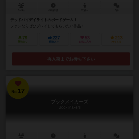
3～5人
45分前後
17歳～
6件
デッドバイデイライトのボードゲーム！
ファンならぜひプレイしてもらいたい作品！
79
227
53
213
興味あり
経験あり
お気に入り
持ってる
再入荷までお待ち下さい
17
No.
ブックメイカーズ
Book Makers