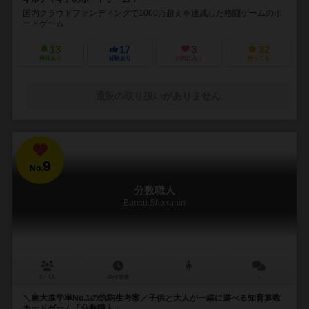
国内クラウドファンディングで1000万超えを達成した格闘ゲームのボ
ードゲーム
13
17
3
32
興味あり
経験あり
お気に入り
持ってる
通販の取り扱いがありません
9
No.
分数職人
Bunsu Shokunin
2～4人
10分前後
－
＼東大進学率No.1の筑駒生考案／子供と大人が一緒に遊べる知育算数
カードゲーム「分数職人」