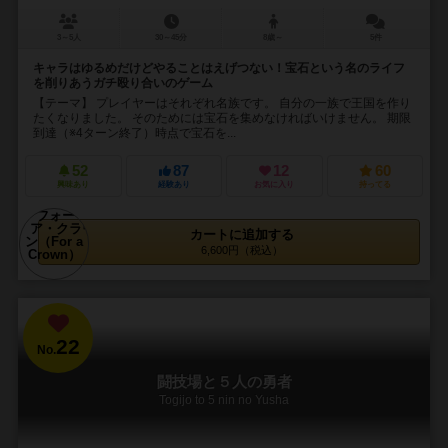
3～5人
30～45分
8歳～
5件
キャラはゆるめだけどやることはえげつない！宝石という名のライフ
を削りあうガチ殴り合いのゲーム
【テーマ】 プレイヤーはそれぞれ名族です。 自分の一族で王国を作り
たくなりました。 そのためには宝石を集めなければいけません。 期限
到達（※4ターン終了）時点で宝石を...
52
87
12
60
興味あり
経験あり
お気に入り
持ってる
カートに追加する
6,600円（税込）
22
No.
闘技場と５人の勇者
Togijo to 5 nin no Yusha