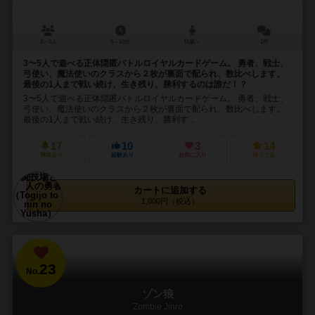
3～5人
5～10分
10歳～
2件
3〜5人で遊べる正体隠匿バトルロイヤルカードゲーム。 勇者、戦士、
弓使い、魔法使いのクラスから２枚が裏面で配られ、数比べします。
最後の1人まで戦い続け、生き残り、勝利するのは誰だ！？
3〜5人で遊べる正体隠匿バトルロイヤルカードゲーム。 勇者、戦士、
弓使い、魔法使いのクラスから２枚が裏面で配られ、数比べします。
最後の1人まで戦い続け、生き残り、勝利す...
17
10
3
14
興味あり
経験あり
お気に入り
持ってる
カートに追加する
1,000円（税込）
23
No.
ゾン狼
Zombie Jinro