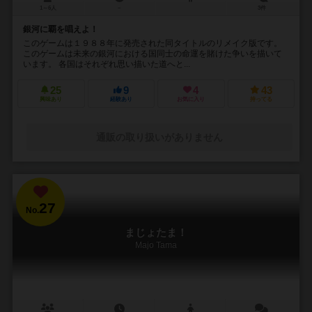
1～6人
－
3件
銀河に覇を唱えよ！
このゲームは１９８８年に発売された同タイトルのリメイク版です。
このゲームは未来の銀河における国同士の命運を賭けた争いを描いて
います。 各国はそれぞれ思い描いた道へと...
25
9
4
43
興味あり
経験あり
お気に入り
持ってる
通販の取り扱いがありません
27
No.
まじょたま！
Majo Tama