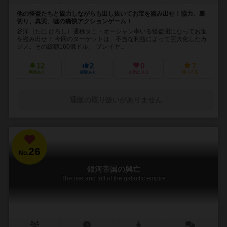
他の怪盗たちと協力しながらも出し抜いてお宝を盗み出せ！協力、裏
切り、真実、嘘の痛快アクションゲーム！
谷洋（たに ひろし）通称タニ・オーシャン率いる怪盗団になってお宝
を盗み出せ！ 今回のターゲットは、不当な利益によって巨大化したカ
ジノ。その総額160億ドル。 プレイヤ...
12
2
0
7
興味あり
経験あり
お気に入り
持ってる
通販の取り扱いがありません
26
No.
銀河帝国の興亡
The rise and fall of the galactic empire