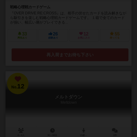
戦略心理戦カードゲーム
『OVER DRIVE RE:CROSS』は、相手の伏せたカードを読み解きなが
ら駆引きを楽しむ戦略心理戦カードゲームです。 １箱で全てのカード
が揃い、幅広い層がプレイできる...
33
26
12
55
興味あり
経験あり
お気に入り
持ってる
再入荷までお待ち下さい
12
No.
メルトダウン
Meltdown
4～6人
30～60分
10歳～
2件