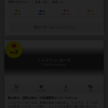
展開が読めない！ ・友達・恋人・家族とも...
1
4
3
3
興味あり
経験あり
お気に入り
持ってる
通販の取り扱いがありません
3
No.
シャドウハンターズ
Shadow Hunters
4～8人
30～60分
13歳～
12件
敵を欺き、混戦を制せ！正体隠匿型サバイバルゲーム
シャドウハンターズは、悪魔の巣食う森の住人「シャドウ」と、それ
らを狩る「ハンター」の戦い、そしてそんな最中に森に迷い込んでし