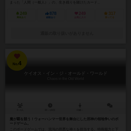
まった「人間（一般人）」の、生き残りを賭けたカード...
249
878
249
317
興味あり
経験あり
お気に入り
持ってる
通販の取り扱いがありません
4
No.
ケイオス・イン・ジ・オールド・ワールド
Chaos in the Old World
3～4人
60～120分
13歳～
－
魔が覇を競う！ウォーハンマー世界を舞台にした邪神の領地争いのボ
ードゲーム。
このボードゲームでは、混沌の邪悪な神々を担当する。特殊能力と下