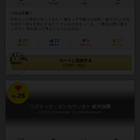
3～6人
30分前後
13歳～
3件
バカは生贄！
今年もこの季節がやってきた！ 魔女っ子学園では毎年、儀式で1人生贄
を出すー誰を生贄にするか？ そんなの決まってる、一番頭が悪い魔女
っ子だ！ 頭を使って考えてどうにか自分...
20
13
9
17
興味あり
経験あり
お気に入り
持ってる
カートに追加する
2,200円（税込）
28
No.
コズミック・エンカウンター 銀河強襲
Cosmic Encounter: Cosmic Incursion