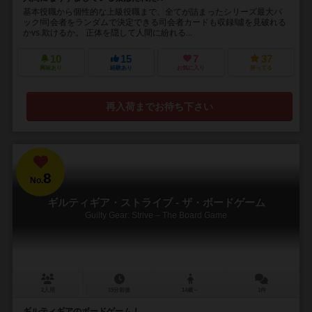
基本役職から個性的な上級役職まで、全てが詰まったシリーズ最大パ
ック!司会者をランダムで決定できる司会者カードも収録!噓を見破れる
かvs.欺けるか。 正体を隠して人間に紛れる...
10
15
7
37
興味あり
経験あり
お気に入り
持ってる
再入荷までお待ち下さい
8
No.
ギルティギア・ストライブ - ザ・ボードゲーム
Guilty Gear: Strive – The Board Game
2人用
15分前後
14歳～
1件
ギルティギアのボードゲーム！