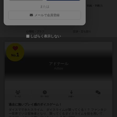
または
メールで会員登録
しばらく表示しない
1
No.
アドテール
Adtale
3～4人
20～30分
10歳～
－
過去に無いプレイ感のダイスゲーム！
ダイスでできたスライム、ダイスライムが襲ってくる！？ ファンタジ
ー世界でソロ冒険者となり、襲ってくるダイスライムを技を用いて、