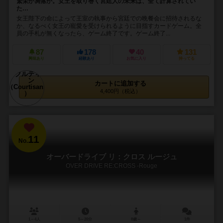
繁栄か凋落か。女王を取り巻く宮廷人の未来は、全て計算されてい
た…
女王陛下の命によって王室の執事から宮廷での晩餐会に招待されるな
か、なるべく女王の寵愛を受けられるように目指すカードゲーム。全
員の手札が無くなったら、ゲーム終了です。ゲーム終了...
87
178
40
131
興味あり
経験あり
お気に入り
持ってる
カートに追加する
4,400円（税込）
11
No.
オーバードライブ リ：クロス ルージュ
OVER DRIVE RE:CROSS -Rouge
1～4人
5～20分
8歳～
1件