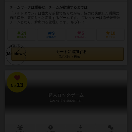
チームワークは重要だ、チームが崩壊するまでは
『メルトダウン』は協力が前提でありながら、協力に失敗した瞬間に
自己保身、裏切りへと変化するゲームです。 プレイヤーは原子炉管理
チームとなり、炉出力を管理します。 各プレイ...
24
9
5
10
興味あり
経験あり
お気に入り
持ってる
カートに追加する
2,750円（税込）
13
No.
超人ロックゲーム
Locke the superman