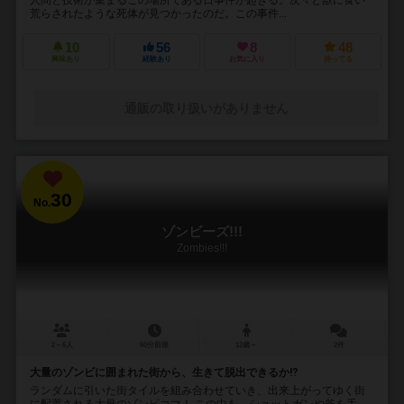
荒らされたような死体が見つかったのだ。この事件...
10
56
8
48
興味あり
経験あり
お気に入り
持ってる
通販の取り扱いがありません
30
No.
ゾンビーズ!!!
Zombies!!!
2～6人
60分前後
12歳～
2件
大量のゾンビに囲まれた街から、生きて脱出できるか⁉︎
ランダムに引いた街タイルを組み合わせていき、出来上がってゆく街
に配置される大量のゾンビコマ！ この中を、ショットガンや斧を手