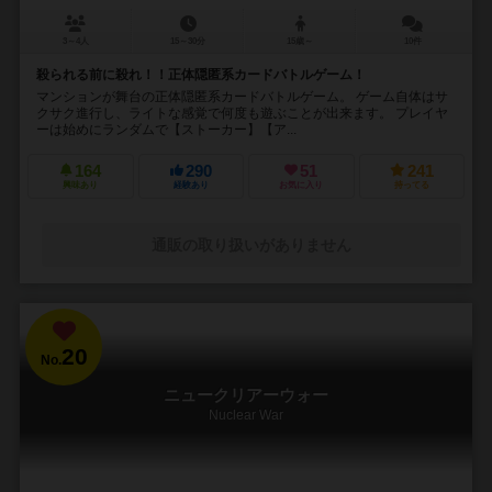
3～4人
15～30分
15歳～
10件
殺られる前に殺れ！！正体隠匿系カードバトルゲーム！
マンションが舞台の正体隠匿系カードバトルゲーム。 ゲーム自体はサ
クサク進行し、ライトな感覚で何度も遊ぶことが出来ます。 プレイヤ
ーは始めにランダムで【ストーカー】【ア...
164
290
51
241
興味あり
経験あり
お気に入り
持ってる
通販の取り扱いがありません
20
No.
ニュークリアーウォー
Nuclear War