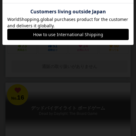
3～5人
30～45分
14歳～
4件
悪夢のような街で他の狩人を出し抜いて「血の遺志」を集めろ
ＰＳ４で発売されたフロムソフトウェアのブラッドボーンのカードゲ
ーム化。 かつて栄華を極めた古都ヤーナムでは風土病「獣の病」がは
びこっていた。あなたは「獣の病」の罹患者で...
73
51
14
50
興味あり
経験あり
お気に入り
持ってる
通販の取り扱いがありません
16
No.
デッドバイデイライト ボードゲーム
Dead by Daylight: The Board Game