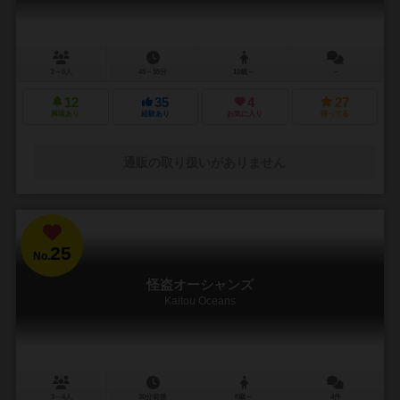
2～6人
45～55分
10歳～
－
12
35
4
27
興味あり
経験あり
お気に入り
持ってる
通販の取り扱いがありません
25
No.
怪盗オーシャンズ
Kaitou Oceans
3～4人
30分前後
8歳～
4件