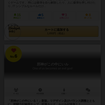
くゲームです。 時には爆弾を自ら解除したり、人に爆弾を押し付けた
り...!? シンプルなルールだけ...
15
5
3
8
興味あり
経験あり
お気に入り
持ってる
カートに追加する
1,650円（税込）
6
No.
邪神がこの中にいル
One of us becomes an evil god!
4～8人
40分前後
12歳～
2件
「邪神がこの中にいる！」新版。リデザイン及びバランス調整ととも
に、戦闘力記録用チップ、拡張カード、ルールが追加！！