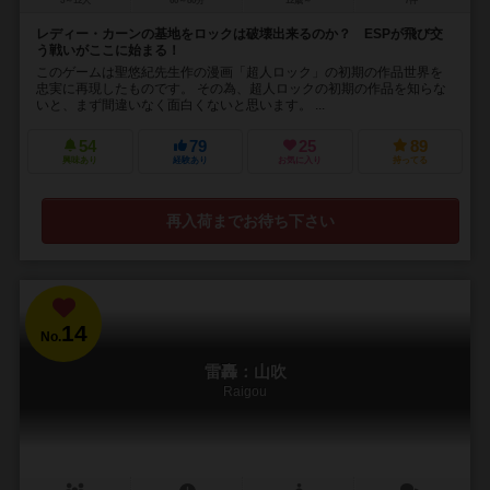
5～12人
60～80分
12歳～
7件
レディー・カーンの基地をロックは破壊出来るのか？ ESPが飛び交
う戦いがここに始まる！
このゲームは聖悠紀先生作の漫画「超人ロック」の初期の作品世界を
忠実に再現したものです。 その為、超人ロックの初期の作品を知らな
いと、まず間違いなく面白くないと思います。 ...
54
79
25
89
興味あり
経験あり
お気に入り
持ってる
再入荷までお待ち下さい
14
No.
雷轟：山吹
Raigou