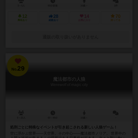
3～6人
60分前後
10歳～
1件
12
28
14
70
興味あり
経験あり
お気に入り
持ってる
通販の取り扱いがありません
29
No.
魔法都市の人狼
Werewolf of magic city
6～23人
60～90分
10歳～
－
処刑ごとに特殊なイベントが引き起こされる新しい人狼ゲーム！
空に浮かぶ世界――天空界。その中心――魔法都市ノリア。 世界中の
人間と技術が集まるこの場所である日事件が起きる。次々と獣に食い