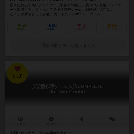
最も狂気度が高いプレイヤーに邪神が降臨し、残りの人類側プレイヤ
ーと対決する。クトゥルフ系正体隠匿ゲーム「邪神がこの中にい
る！」が新版として復活。 カードのリデザイン、ゲーム...
54
60
15
90
興味あり
経験あり
お気に入り
持ってる
通販の取り扱いがありません
7
No.
会話型心理ゲーム 人狼COMPLETE
Jinro Game Complete
4～25人
10～90分
－
人間になりすましている狼はだれだ!?