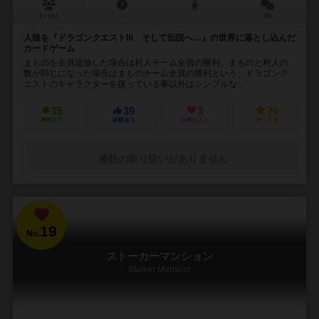
2～14人
－
2件
人狼を『ドラゴンクエストⅢ そして伝説へ…』の世界に落とし込んだ
カードゲーム
まものを全員追放した場合は村人チーム全員の勝利、まものと村人の
数が同じになった場合はまものチーム全員の勝利という、ドラゴンク
エストのキャラクターを扱っている事以外はシンプルな...
15
39
3
76
興味あり
経験あり
お気に入り
持ってる
通販の取り扱いがありません
19
No.
ストーカーマンション
Stalker Mansion