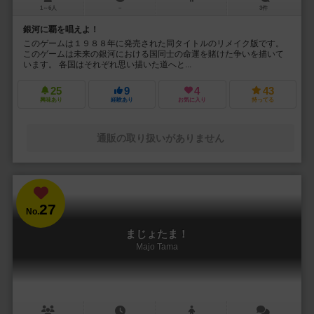
1～6人
－
3件
銀河に覇を唱えよ！
このゲームは１９８８年に発売された同タイトルのリメイク版です。
このゲームは未来の銀河における国同士の命運を賭けた争いを描いて
います。 各国はそれぞれ思い描いた道へと...
25
9
4
43
興味あり
経験あり
お気に入り
持ってる
通販の取り扱いがありません
27
No.
まじょたま！
Majo Tama