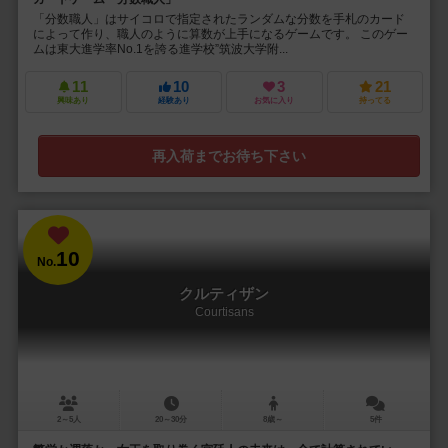
「分数職人」はサイコロで指定されたランダムな分数を手札のカード
によって作り、職人のように算数が上手になるゲームです。 このゲー
ムは東大進学率No.1を誇る進学校”筑波大学附...
11
10
3
21
興味あり
経験あり
お気に入り
持ってる
再入荷までお待ち下さい
10
No.
クルティザン
Courtisans
2～5人
20～30分
8歳～
5件