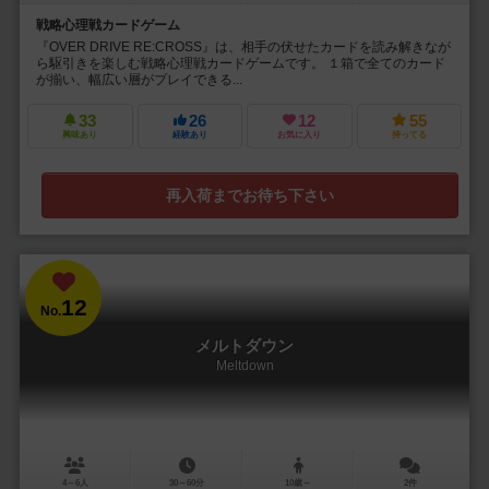
戦略心理戦カードゲーム
『OVER DRIVE RE:CROSS』は、相手の伏せたカードを読み解きなが
ら駆引きを楽しむ戦略心理戦カードゲームです。 １箱で全てのカード
が揃い、幅広い層がプレイできる...
33
26
12
55
興味あり
経験あり
お気に入り
持ってる
再入荷までお待ち下さい
12
No.
メルトダウン
Meltdown
4～6人
30～60分
10歳～
2件