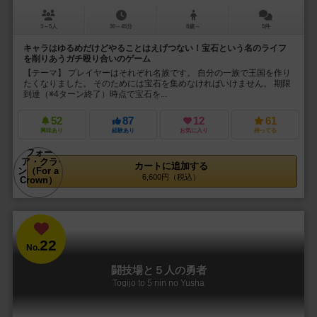
3～5人
30～45分
8歳～
5件
キャラはゆるめだけどやることはえげつない！宝石という名のライフ
を削りあうガチ殴り合いのゲーム
【テーマ】 プレイヤーはそれぞれ名族です。 自分の一族で王国を作り
たくなりました。 そのためには宝石を集めなければいけません。 期限
到達（※4ターン終了）時点で宝石を...
52
87
12
61
興味あり
経験あり
お気に入り
持ってる
カートに追加する
6,600円（税込）
22
No.
闘技場と５人の勇者
Togijo to 5 nin no Yusha