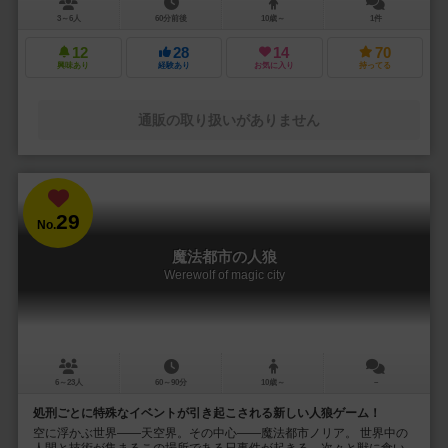
3～6人
60分前後
10歳～
1件
12
28
14
70
興味あり
経験あり
お気に入り
持ってる
通販の取り扱いがありません
29
No.
魔法都市の人狼
Werewolf of magic city
6～23人
60～90分
10歳～
－
処刑ごとに特殊なイベントが引き起こされる新しい人狼ゲーム！
空に浮かぶ世界――天空界。その中心――魔法都市ノリア。 世界中の
人間と技術が集まるこの場所である日事件が起きる。次々と獣に食い