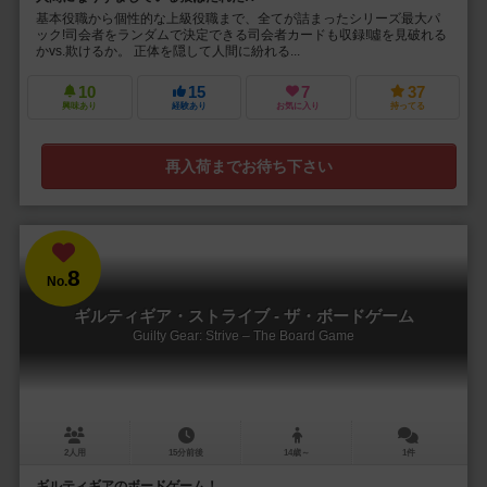
基本役職から個性的な上級役職まで、全てが詰まったシリーズ最大パ
ック!司会者をランダムで決定できる司会者カードも収録!噓を見破れる
かvs.欺けるか。 正体を隠して人間に紛れる...
10
15
7
37
興味あり
経験あり
お気に入り
持ってる
再入荷までお待ち下さい
8
No.
ギルティギア・ストライブ - ザ・ボードゲーム
Guilty Gear: Strive – The Board Game
2人用
15分前後
14歳～
1件
ギルティギアのボードゲーム！