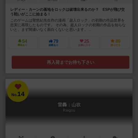
5～12人
60～80分
12歳～
7件
レディー・カーンの基地をロックは破壊出来るのか？ ESPが飛び交
う戦いがここに始まる！
このゲームは聖悠紀先生作の漫画「超人ロック」の初期の作品世界を
忠実に再現したものです。 その為、超人ロックの初期の作品を知らな
いと、まず間違いなく面白くないと思います。 ...
54
79
25
89
興味あり
経験あり
お気に入り
持ってる
再入荷までお待ち下さい
14
No.
雷轟：山吹
Raigou