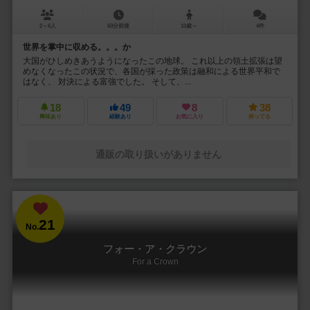
2～6人
60分前後
10歳～
4件
世界を掌中に収める。。。か
大国がひしめきあうようになったこの地球。 これ以上の領土拡張は望
めなくなったこの状況で、各国が採った政策は融和による世界平和で
はなく、 対決による富強でした。 そして、...
18
49
8
38
興味あり
経験あり
お気に入り
持ってる
通販の取り扱いがありません
21
No.
フォー・ア・クラウン
For a Crown