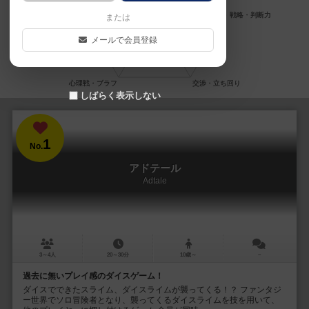
または
メールで会員登録
しばらく表示しない
1
No.
アドテール
Adtale
3～4人
20～30分
10歳～
－
過去に無いプレイ感のダイスゲーム！
ダイスでできたスライム、ダイスライムが襲ってくる！？ ファンタジ
ー世界でソロ冒険者となり、襲ってくるダイスライムを技を用いて、