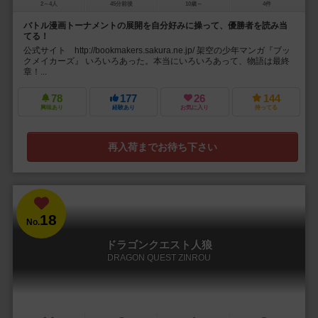
2～4人
45分前後
10歳～
4件
バトル漫画トーナメントの展開を自分好みに操って、優勝者を読み当
てる！
公式サイト http://bookmakers.sakura.ne.jp/ 架空の少年マンガ『ブッ
クメイカーズ』 いろいろあった。本当にいろいろあって、物語は最終
章！...
78
177
26
144
興味あり
経験あり
お気に入り
持ってる
再入荷までお待ち下さい
18
No.
ドラゴンクエスト人狼
DRAGON QUEST ZINROU