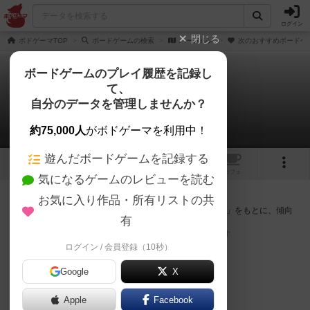
ログイン
閉じる
ボドゲーマTOP
ボードゲームの検索
ハーメルン
次のおすすめボードゲ
ボードゲームのプレイ履歴を記録し
て、
ハーメルン
自分のデータを管理しませんか？
次のおすすめボードゲーム
約75,000人
がボドゲーマを利用中！
遊んだボードゲームを記録する
1
2
トップ
画像
動画
レビュー
カフェ
気になるゲームのレビューを読む
『ハーメルン』が好きな方へのおすすめ
お気に入り作品・所有リストの共
このゲームのトップページで投票された「プレイ感の評価」をもとに、傾向
有
が近いボードゲームをランキング形式で紹介します。
※リストには一定の投票数がある作品のみを表示しています
ログイン / 会員登録（10秒）
Google
X
Apple
Facebook