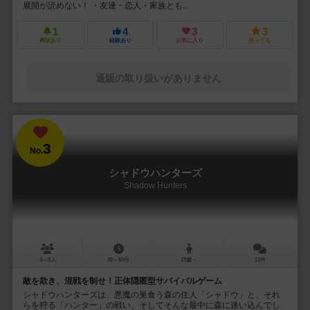
展開が読めない！ ・友達・恋人・家族とも...
1
4
3
3
興味あり
経験あり
お気に入り
持ってる
通販の取り扱いがありません
3
No.
シャドウハンターズ
Shadow Hunters
4～8人
30～60分
13歳～
12件
敵を欺き、混戦を制せ！正体隠匿型サバイバルゲーム
シャドウハンターズは、悪魔の巣食う森の住人「シャドウ」と、それ
らを狩る「ハンター」の戦い、そしてそんな最中に森に迷い込んでし