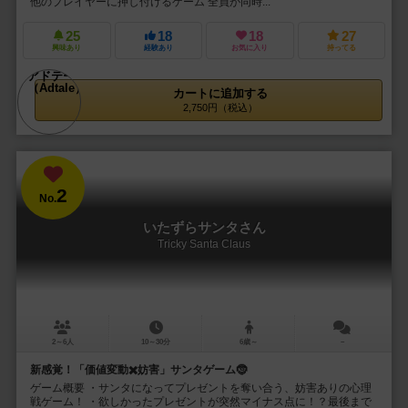
他のプレイヤーに押し付けるゲーム 全員が同時...
25
18
18
27
興味あり
経験あり
お気に入り
持ってる
カートに追加する
2,750円（税込）
2
No.
いたずらサンタさん
Tricky Santa Claus
2～6人
10～30分
6歳～
－
新感覚！「価値変動✖️妨害」サンタゲーム🤶
ゲーム概要 ・サンタになってプレゼントを奪い合う、妨害ありの心理
戦ゲーム！ ・欲しかったプレゼントが突然マイナス点に！？最後まで