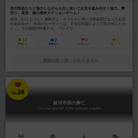
他の怪盗たちと協力しながらも出し抜いてお宝を盗み出せ！協力、裏
切り、真実、嘘の痛快アクションゲーム！
谷洋（たに ひろし）通称タニ・オーシャン率いる怪盗団になってお宝
を盗み出せ！ 今回のターゲットは、不当な利益によって巨大化したカ
ジノ。その総額160億ドル。 プレイヤ...
12
2
0
7
興味あり
経験あり
お気に入り
持ってる
通販の取り扱いがありません
26
No.
銀河帝国の興亡
The rise and fall of the galactic empire