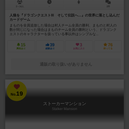
2～14人
－
2件
人狼を『ドラゴンクエストⅢ そして伝説へ…』の世界に落とし込んだ
カードゲーム
まものを全員追放した場合は村人チーム全員の勝利、まものと村人の
数が同じになった場合はまものチーム全員の勝利という、ドラゴンク
エストのキャラクターを扱っている事以外はシンプルな...
15
39
3
76
興味あり
経験あり
お気に入り
持ってる
通販の取り扱いがありません
19
No.
ストーカーマンション
Stalker Mansion