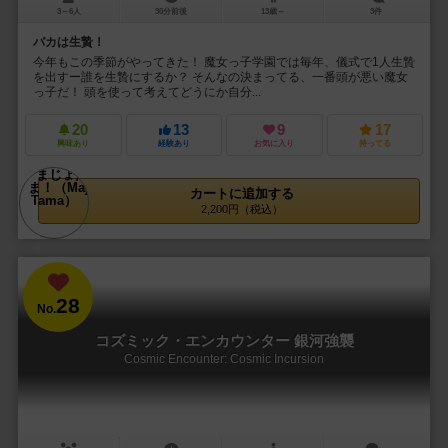
3～6人
30分前後
13歳～
3件
バカは生贄！
今年もこの季節がやってきた！ 魔女っ子学園では毎年、儀式で1人生贄
を出すー誰を生贄にするか？ そんなの決まってる、一番頭が悪い魔女
っ子だ！ 頭を使って考えてどうにか自分...
20
13
9
17
興味あり
経験あり
お気に入り
持ってる
カートに追加する
2,200円（税込）
28
No.
コズミック・エンカウンター 銀河強襲
Cosmic Encounter: Cosmic Incursion