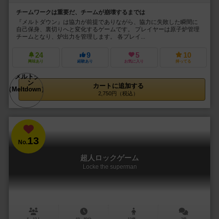
チームワークは重要だ、チームが崩壊するまでは
『メルトダウン』は協力が前提でありながら、協力に失敗した瞬間に
自己保身、裏切りへと変化するゲームです。 プレイヤーは原子炉管理
チームとなり、炉出力を管理します。 各プレイ...
24
9
5
10
興味あり
経験あり
お気に入り
持ってる
カートに追加する
2,750円（税込）
13
No.
超人ロックゲーム
Locke the superman