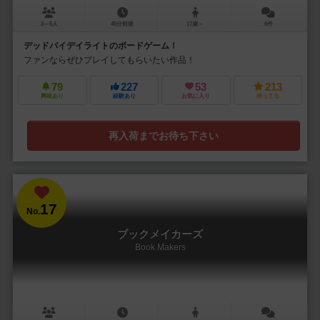
3～5人
45分前後
17歳～
6件
デッドバイデイライトのボードゲーム！
ファンならぜひプレイしてもらいたい作品！
79
227
53
213
興味あり
経験あり
お気に入り
持ってる
再入荷までお待ち下さい
17
No.
ブックメイカーズ
Book Makers