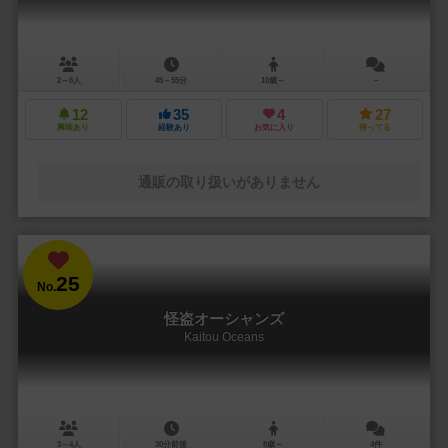
2～6人
45～55分
10歳～
－
12
35
4
27
興味あり
経験あり
お気に入り
持ってる
通販の取り扱いがありません
25
No.
怪盗オーシャンズ
Kaitou Oceans
3～4人
30分前後
8歳～
4件