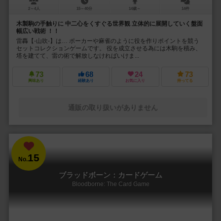
2～4人
15～40分
14歳～
14件
木製駒の手触りに 中二心をくすぐる世界観 立体的に展開していく盤面
幅広い戦術 ！！
雷轟【-山吹-】は… ポーカーや麻雀のように役を作りポイントを競う
セットコレクションゲームです。 役を成立させる為には木駒を積み、
塔を建てて、雷の術で解放しなければいけま...
73
68
24
73
興味あり
経験あり
お気に入り
持ってる
通販の取り扱いがありません
15
No.
ブラッドボーン：カードゲーム
Bloodborne: The Card Game