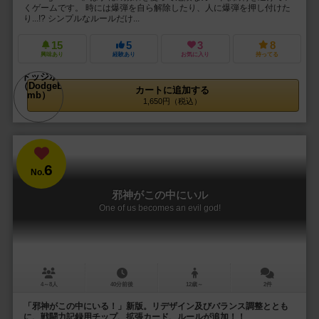
くゲームです。 時には爆弾を自ら解除したり、人に爆弾を押し付けた
り...!? シンプルなルールだけ...
15
5
3
8
興味あり
経験あり
お気に入り
持ってる
カートに追加する
1,650円（税込）
6
No.
邪神がこの中にいル
One of us becomes an evil god!
4～8人
40分前後
12歳～
2件
「邪神がこの中にいる！」新版。リデザイン及びバランス調整ととも
に、戦闘力記録用チップ、拡張カード、ルールが追加！！