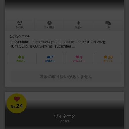
5～19人
10～999分
10歳～
1件
公式youtube
公式youtube https://www.youtube.com/channel/UCCcINwZg-
HUYcGEljblHswQ?view_as=subscriber ...
9
7
4
20
興味あり
経験あり
お気に入り
持ってる
通販の取り扱いがありません
24
No.
ヴィネータ
Vineta