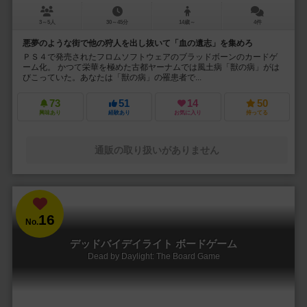
3～5人
30～45分
14歳～
4件
悪夢のような街で他の狩人を出し抜いて「血の遺志」を集めろ
ＰＳ４で発売されたフロムソフトウェアのブラッドボーンのカードゲ
ーム化。 かつて栄華を極めた古都ヤーナムでは風土病「獣の病」がは
びこっていた。あなたは「獣の病」の罹患者で...
73
51
14
50
興味あり
経験あり
お気に入り
持ってる
通販の取り扱いがありません
16
No.
デッドバイデイライト ボードゲーム
Dead by Daylight: The Board Game