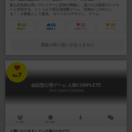
最も狂気度が高いプレイヤーに邪神が降臨し、残りの人類側プレイヤ
ーと対決する。クトゥルフ系正体隠匿ゲーム「邪神がこの中にい
る！」が新版として復活。 カードのリデザイン、ゲーム...
54
60
15
90
興味あり
経験あり
お気に入り
持ってる
通販の取り扱いがありません
7
No.
会話型心理ゲーム 人狼COMPLETE
Jinro Game Complete
4～25人
10～90分
－
人間になりすましている狼はだれだ!?