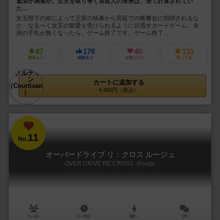
繁栄か凋落か。女王を取り巻く宮廷人の未来は、全て計算されてい
た…
女王陛下の命によって王室の執事から宮廷での晩餐会に招待されるな
か、なるべく女王の寵愛を受けられるように目指すカードゲーム。全
員の手札が無くなったら、ゲーム終了です。ゲーム終了...
87
178
40
131
興味あり
経験あり
お気に入り
持ってる
カートに追加する
4,400円（税込）
11
No.
オーバードライブ リ：クロス ルージュ
OVER DRIVE RE:CROSS -Rouge
1～4人
5～20分
8歳～
1件