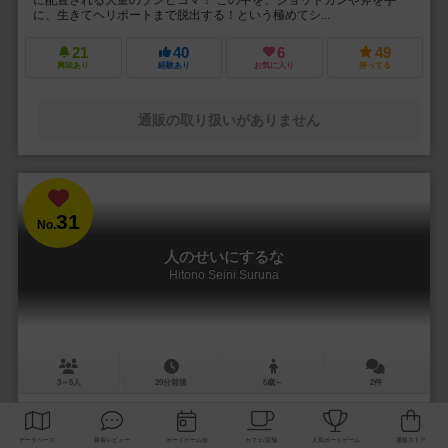
に、生きてヘリポートまで脱出する！という極めてシ...
21
40
6
49
興味あり
経験あり
お気に入り
持ってる
通販の取り扱いがありません
31
No.
人のせいにするな
Hitono Seini Suruna
3～5人
20分前後
5歳～
2件
責任をなすりつけろ！
「お前がやったんだろ！！」 やった覚えのないミスや罪を押し付けら