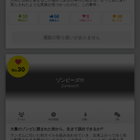
荒らされたような死体が見つかったのだ。この事件...
10
56
8
48
興味あり
経験あり
お気に入り
持ってる
通販の取り扱いがありません
30
No.
ゾンビーズ!!!
Zombies!!!
2～6人
60分前後
12歳～
2件
大量のゾンビに囲まれた街から、生きて脱出できるか⁉︎
ランダムに引いた街タイルを組み合わせていき、出来上がってゆく街
に配置される大量のゾンビコマ！ この中を、ショットガンや斧を手