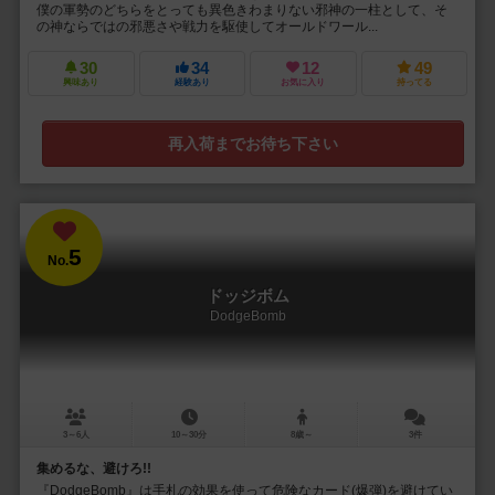
僕の軍勢のどちらをとっても異色きわまりない邪神の一柱として、そ
の神ならではの邪悪さや戦力を駆使してオールドワール...
30
34
12
49
興味あり
経験あり
お気に入り
持ってる
再入荷までお待ち下さい
5
No.
ドッジボム
DodgeBomb
3～6人
10～30分
8歳～
3件
集めるな、避けろ!!
『DodgeBomb』は手札の効果を使って危険なカード(爆弾)を避けてい