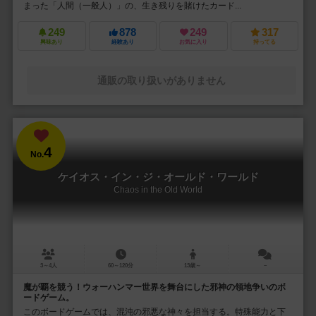
まった「人間（一般人）」の、生き残りを賭けたカード...
249
878
249
317
興味あり
経験あり
お気に入り
持ってる
通販の取り扱いがありません
4
No.
ケイオス・イン・ジ・オールド・ワールド
Chaos in the Old World
3～4人
60～120分
13歳～
－
魔が覇を競う！ウォーハンマー世界を舞台にした邪神の領地争いのボ
ードゲーム。
このボードゲームでは、混沌の邪悪な神々を担当する。特殊能力と下