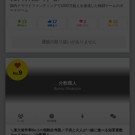
国内クラウドファンディングで1000万超えを達成した格闘ゲームのボ
ードゲーム
13
17
3
32
興味あり
経験あり
お気に入り
持ってる
通販の取り扱いがありません
9
No.
分数職人
Bunsu Shokunin
2～4人
10分前後
－
＼東大進学率No.1の筑駒生考案／子供と大人が一緒に遊べる知育算数
カードゲーム「分数職人」