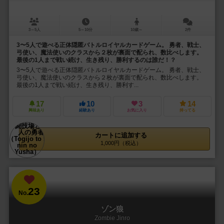
3～5人
5～10分
10歳～
2件
3〜5人で遊べる正体隠匿バトルロイヤルカードゲーム。 勇者、戦士、
弓使い、魔法使いのクラスから２枚が裏面で配られ、数比べします。
最後の1人まで戦い続け、生き残り、勝利するのは誰だ！？
3〜5人で遊べる正体隠匿バトルロイヤルカードゲーム。 勇者、戦士、
弓使い、魔法使いのクラスから２枚が裏面で配られ、数比べします。
最後の1人まで戦い続け、生き残り、勝利す...
17
10
3
14
興味あり
経験あり
お気に入り
持ってる
カートに追加する
1,000円（税込）
23
No.
ゾン狼
Zombie Jinro