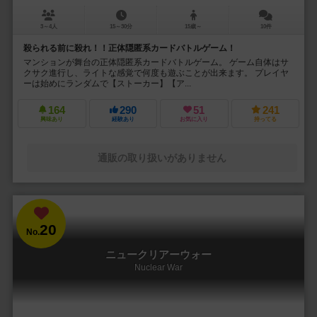
3～4人
15～30分
15歳～
10件
殺られる前に殺れ！！正体隠匿系カードバトルゲーム！
マンションが舞台の正体隠匿系カードバトルゲーム。 ゲーム自体はサ
クサク進行し、ライトな感覚で何度も遊ぶことが出来ます。 プレイヤ
ーは始めにランダムで【ストーカー】【ア...
164
290
51
241
興味あり
経験あり
お気に入り
持ってる
通販の取り扱いがありません
20
No.
ニュークリアーウォー
Nuclear War