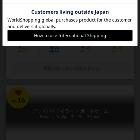
3～5人
30～45分
14歳～
4件
悪夢のような街で他の狩人を出し抜いて「血の遺志」を集めろ
ＰＳ４で発売されたフロムソフトウェアのブラッドボーンのカードゲ
ーム化。 かつて栄華を極めた古都ヤーナムでは風土病「獣の病」がは
びこっていた。あなたは「獣の病」の罹患者で...
73
51
14
50
興味あり
経験あり
お気に入り
持ってる
通販の取り扱いがありません
16
No.
デッドバイデイライト ボードゲーム
Dead by Daylight: The Board Game