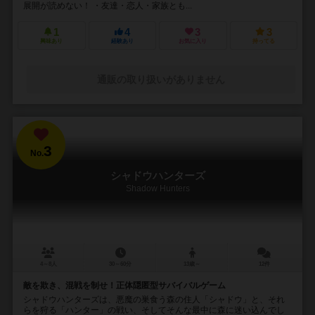
展開が読めない！ ・友達・恋人・家族とも...
1
4
3
3
興味あり
経験あり
お気に入り
持ってる
通販の取り扱いがありません
3
No.
シャドウハンターズ
Shadow Hunters
4～8人
30～60分
13歳～
12件
敵を欺き、混戦を制せ！正体隠匿型サバイバルゲーム
シャドウハンターズは、悪魔の巣食う森の住人「シャドウ」と、それ
らを狩る「ハンター」の戦い、そしてそんな最中に森に迷い込んでし