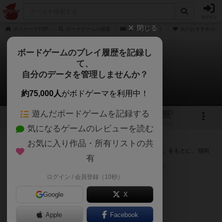
ログイン
閉じる
ボドゲーマTOP
ボードゲームの検索
ファンタジット
次のおすすめボー
ボードゲームのプレイ履歴を記録し
て、
ファンタジット
自分のデータを管理しませんか？
次のおすすめボードゲーム
約75,000人
がボドゲーマを利用中！
遊んだボードゲームを記録する
トップ
画像
動画
レビュー
カフェ
気になるゲームのレビューを読む
『ファンタジット』が好きな方へのおすすめ
お気に入り作品・所有リストの共
このゲームのトップページで投票された「プレイ感の評価」をもとに、傾向
有
が近いボードゲームをランキング形式で紹介します。
※リストには一定の投票数がある作品のみを表示しています
ログイン / 会員登録（10秒）
Google
X
Apple
Facebook