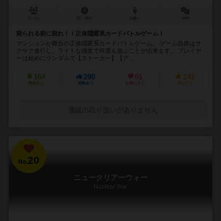
3～4人
15～30分
15歳～
10件
殺られる前に殺れ！！正体隠匿系カードバトルゲーム！
マンションが舞台の正体隠匿系カードバトルゲーム。 ゲーム自体はサ
クサク進行し、ライトな感覚で何度も遊ぶことが出来ます。 プレイヤ
ーは始めにランダムで【ストーカー】【ア...
164
290
51
241
興味あり
経験あり
お気に入り
持ってる
通販の取り扱いがありません
20
No.
ニュークリアーウォー
Nuclear War