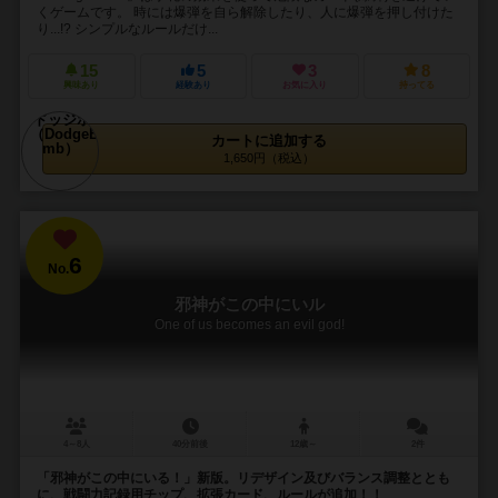
くゲームです。 時には爆弾を自ら解除したり、人に爆弾を押し付けた
り...!? シンプルなルールだけ...
15
5
3
8
興味あり
経験あり
お気に入り
持ってる
カートに追加する
1,650円（税込）
6
No.
邪神がこの中にいル
One of us becomes an evil god!
4～8人
40分前後
12歳～
2件
「邪神がこの中にいる！」新版。リデザイン及びバランス調整ととも
に、戦闘力記録用チップ、拡張カード、ルールが追加！！