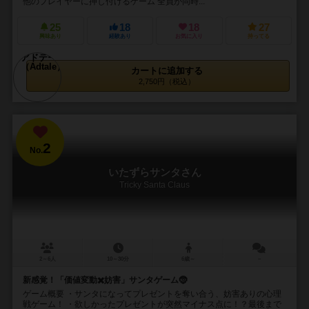
他のプレイヤーに押し付けるゲーム 全員が同時...
25
18
18
27
興味あり
経験あり
お気に入り
持ってる
カートに追加する
2,750円（税込）
2
No.
いたずらサンタさん
Tricky Santa Claus
2～6人
10～30分
6歳～
－
新感覚！「価値変動✖️妨害」サンタゲーム🤶
ゲーム概要 ・サンタになってプレゼントを奪い合う、妨害ありの心理
戦ゲーム！ ・欲しかったプレゼントが突然マイナス点に！？最後まで