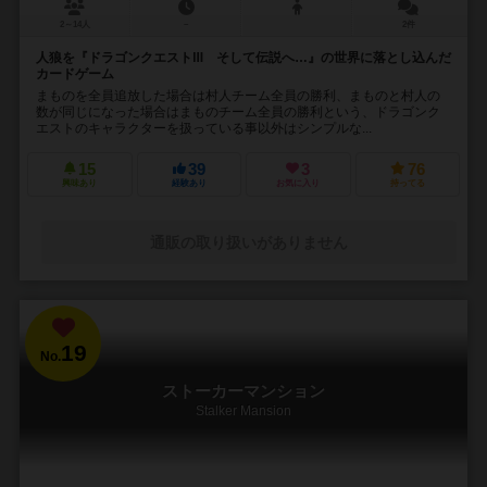
2～14人
－
2件
人狼を『ドラゴンクエストⅢ そして伝説へ…』の世界に落とし込んだ
カードゲーム
まものを全員追放した場合は村人チーム全員の勝利、まものと村人の
数が同じになった場合はまものチーム全員の勝利という、ドラゴンク
エストのキャラクターを扱っている事以外はシンプルな...
15
39
3
76
興味あり
経験あり
お気に入り
持ってる
通販の取り扱いがありません
19
No.
ストーカーマンション
Stalker Mansion