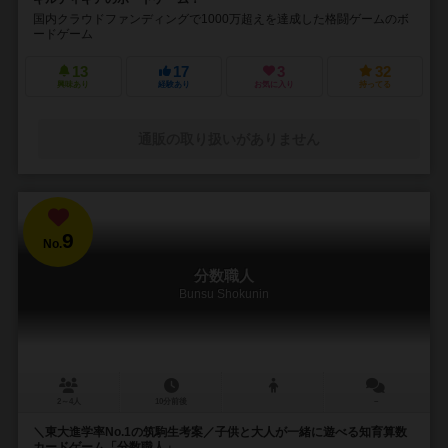
国内クラウドファンディングで1000万超えを達成した格闘ゲームのボ
ードゲーム
13
17
3
32
興味あり
経験あり
お気に入り
持ってる
通販の取り扱いがありません
9
No.
分数職人
Bunsu Shokunin
2～4人
10分前後
－
＼東大進学率No.1の筑駒生考案／子供と大人が一緒に遊べる知育算数
カードゲーム「分数職人」