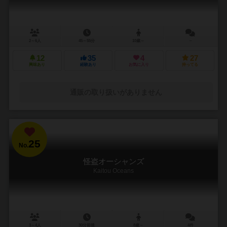
2～6人
45～55分
10歳～
－
12
35
4
27
興味あり
経験あり
お気に入り
持ってる
通販の取り扱いがありません
25
No.
怪盗オーシャンズ
Kaitou Oceans
3～4人
30分前後
8歳～
4件