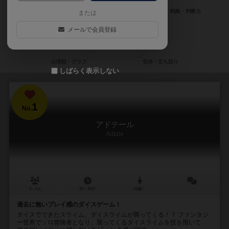
または
メールで会員登録
しばらく表示しない
1
No.
アドテール
Adtale
3～4人
20～30分
10歳～
－
過去に無いプレイ感のダイスゲーム！
ダイスでできたスライム、ダイスライムが襲ってくる！？ ファンタジ
ー世界でソロ冒険者となり、襲ってくるダイスライムを技を用いて、