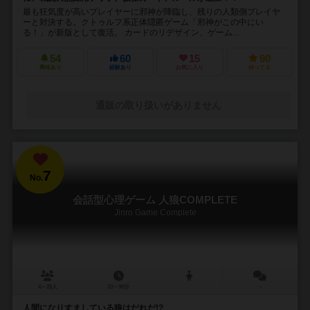
最も狂気度が高いプレイヤーに邪神が降臨し、残りの人類側プレイヤ
ーと対決する。クトゥルフ系正体隠匿ゲーム「邪神がこの中にい
る！」が新版として復活。 カードのリデザイン、ゲーム...
54
60
15
90
興味あり
経験あり
お気に入り
持ってる
通販の取り扱いがありません
7
No.
会話型心理ゲーム 人狼COMPLETE
Jinro Game Complete
4～25人
10～90分
－
人間になりすましている狼はだれだ!?