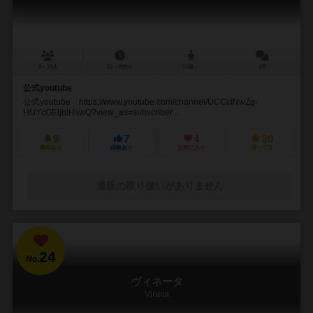
5～19人
10～999分
10歳～
1件
公式youtube
公式youtube https://www.youtube.com/channel/UCCcINwZg-
HUYcGEljblHswQ?view_as=subscriber ...
9
7
4
20
興味あり
経験あり
お気に入り
持ってる
通販の取り扱いがありません
24
No.
ヴィネータ
Vineta