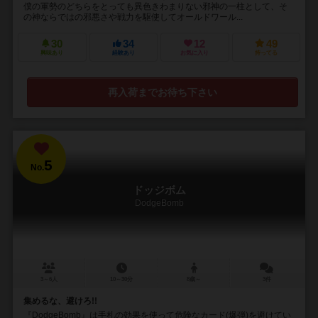
僕の軍勢のどちらをとっても異色きわまりない邪神の一柱として、そ
の神ならではの邪悪さや戦力を駆使してオールドワール...
30
34
12
49
興味あり
経験あり
お気に入り
持ってる
再入荷までお待ち下さい
5
No.
ドッジボム
DodgeBomb
3～6人
10～30分
8歳～
3件
集めるな、避けろ!!
『DodgeBomb』は手札の効果を使って危険なカード(爆弾)を避けてい