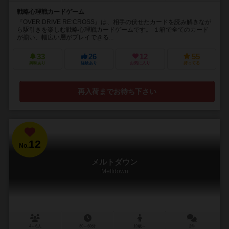
戦略心理戦カードゲーム
『OVER DRIVE RE:CROSS』は、相手の伏せたカードを読み解きなが
ら駆引きを楽しむ戦略心理戦カードゲームです。 １箱で全てのカード
が揃い、幅広い層がプレイできる...
33
26
12
55
興味あり
経験あり
お気に入り
持ってる
再入荷までお待ち下さい
12
No.
メルトダウン
Meltdown
4～6人
30～60分
10歳～
2件