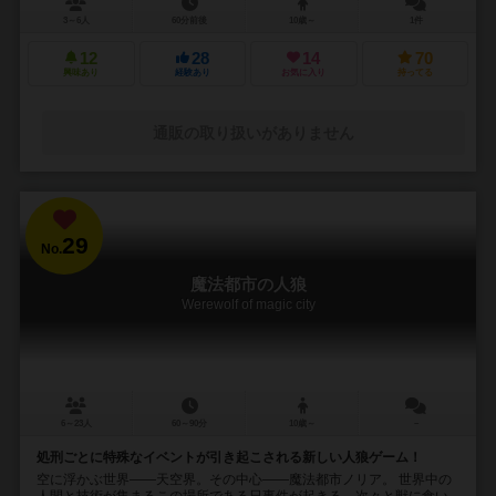
3～6人
60分前後
10歳～
1件
12
28
14
70
興味あり
経験あり
お気に入り
持ってる
通販の取り扱いがありません
29
No.
魔法都市の人狼
Werewolf of magic city
6～23人
60～90分
10歳～
－
処刑ごとに特殊なイベントが引き起こされる新しい人狼ゲーム！
空に浮かぶ世界――天空界。その中心――魔法都市ノリア。 世界中の
人間と技術が集まるこの場所である日事件が起きる。次々と獣に食い