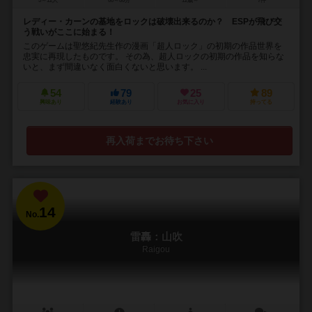
5～12人
60～80分
12歳～
7件
レディー・カーンの基地をロックは破壊出来るのか？ ESPが飛び交
う戦いがここに始まる！
このゲームは聖悠紀先生作の漫画「超人ロック」の初期の作品世界を
忠実に再現したものです。 その為、超人ロックの初期の作品を知らな
いと、まず間違いなく面白くないと思います。 ...
54
79
25
89
興味あり
経験あり
お気に入り
持ってる
再入荷までお待ち下さい
14
No.
雷轟：山吹
Raigou