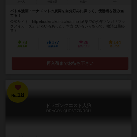
2～4人
45分前後
10歳～
4件
バトル漫画トーナメントの展開を自分好みに操って、優勝者を読み当
てる！
公式サイト http://bookmakers.sakura.ne.jp/ 架空の少年マンガ『ブッ
クメイカーズ』 いろいろあった。本当にいろいろあって、物語は最終
章！...
78
177
26
144
興味あり
経験あり
お気に入り
持ってる
再入荷までお待ち下さい
18
No.
ドラゴンクエスト人狼
DRAGON QUEST ZINROU