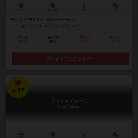
3～5人
45分前後
17歳～
6件
デッドバイデイライトのボードゲーム！
ファンならぜひプレイしてもらいたい作品！
79
227
53
213
興味あり
経験あり
お気に入り
持ってる
再入荷までお待ち下さい
17
No.
ブックメイカーズ
Book Makers