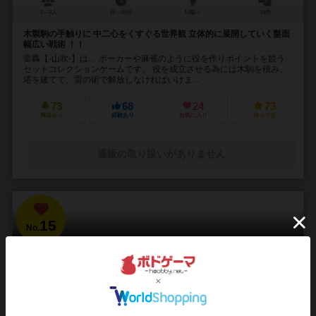
2～4人
15～40分
14歳～
14件
木製駒の手触りに 中二心をくすぐる世界観 立体的に展開していく盤面
幅広い戦術 ！！
雷轟【-山吹-】は… ポーカーや麻雀のように役を作りポイントを競う
セットコレクションゲームです。 役を成立させる為には木駒を積み、
塔を建てて、雷の術で解放しなければいけま...
73
68
24
73
興味あり
経験あり
お気に入り
持ってる
通販の取り扱いがありません
15
No.
ブラッドボーン：カードゲーム
Bloodborne: The Card Game