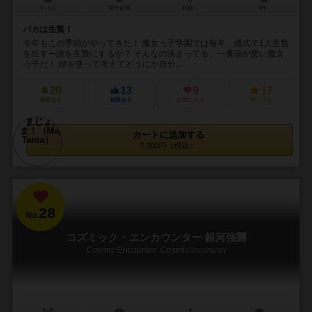
3～6人
30分前後
13歳～
3件
バカは生贄！
今年もこの季節がやってきた！ 魔女っ子学園では毎年、儀式で1人生贄
を出すー誰を生贄にするか？ そんなの決まってる、一番頭が悪い魔女
っ子だ！ 頭を使って考えてどうにか自分...
20
13
9
17
興味あり
経験あり
お気に入り
持ってる
カートに追加する
2,200円（税込）
28
No.
コズミック・エンカウンター 銀河強襲
Cosmic Encounter: Cosmic Incursion