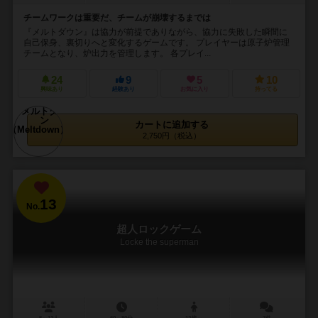
チームワークは重要だ、チームが崩壊するまでは
『メルトダウン』は協力が前提でありながら、協力に失敗した瞬間に
自己保身、裏切りへと変化するゲームです。 プレイヤーは原子炉管理
チームとなり、炉出力を管理します。 各プレイ...
24
9
5
10
興味あり
経験あり
お気に入り
持ってる
カートに追加する
2,750円（税込）
13
No.
超人ロックゲーム
Locke the superman