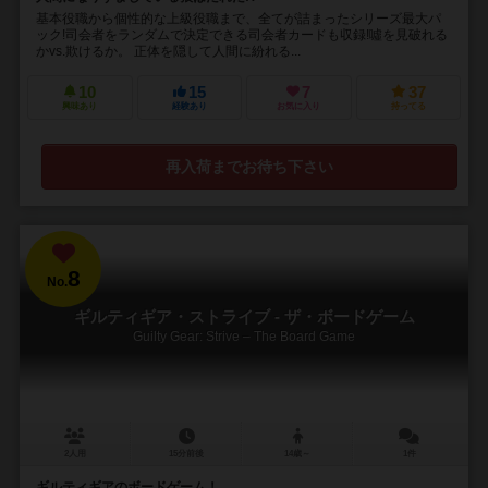
基本役職から個性的な上級役職まで、全てが詰まったシリーズ最大パ
ック!司会者をランダムで決定できる司会者カードも収録!噓を見破れる
かvs.欺けるか。 正体を隠して人間に紛れる...
10
15
7
37
興味あり
経験あり
お気に入り
持ってる
再入荷までお待ち下さい
8
No.
ギルティギア・ストライブ - ザ・ボードゲーム
Guilty Gear: Strive – The Board Game
2人用
15分前後
14歳～
1件
ギルティギアのボードゲーム！