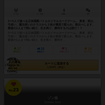
3～5人
5～10分
10歳～
2件
3〜5人で遊べる正体隠匿バトルロイヤルカードゲーム。 勇者、戦士、
弓使い、魔法使いのクラスから２枚が裏面で配られ、数比べします。
最後の1人まで戦い続け、生き残り、勝利するのは誰だ！？
3〜5人で遊べる正体隠匿バトルロイヤルカードゲーム。 勇者、戦士、
弓使い、魔法使いのクラスから２枚が裏面で配られ、数比べします。
最後の1人まで戦い続け、生き残り、勝利す...
17
10
3
14
興味あり
経験あり
お気に入り
持ってる
カートに追加する
1,000円（税込）
23
No.
ゾン狼
Zombie Jinro