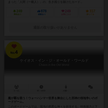
まった「人間（一般人）」の、生き残りを賭けたカード...
249
878
249
317
興味あり
経験あり
お気に入り
持ってる
通販の取り扱いがありません
4
No.
ケイオス・イン・ジ・オールド・ワールド
Chaos in the Old World
3～4人
60～120分
13歳～
－
魔が覇を競う！ウォーハンマー世界を舞台にした邪神の領地争いのボ
ードゲーム。
このボードゲームでは、混沌の邪悪な神々を担当する。特殊能力と下