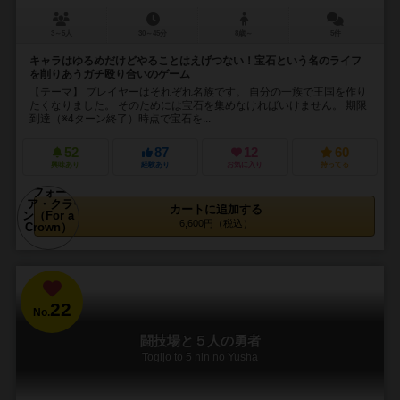
3～5人
30～45分
8歳～
5件
キャラはゆるめだけどやることはえげつない！宝石という名のライフ
を削りあうガチ殴り合いのゲーム
【テーマ】 プレイヤーはそれぞれ名族です。 自分の一族で王国を作り
たくなりました。 そのためには宝石を集めなければいけません。 期限
到達（※4ターン終了）時点で宝石を...
52
87
12
60
興味あり
経験あり
お気に入り
持ってる
カートに追加する
6,600円（税込）
22
No.
闘技場と５人の勇者
Togijo to 5 nin no Yusha