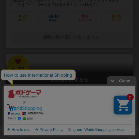
に、生きてヘリポートまで脱出する！という極めてシ...
21
40
6
49
興味あり
経験あり
お気に入り
持ってる
通販の取り扱いがありません
31
No.
人のせいにするな
Hitono Seini Suruna
3～5人
20分前後
5歳～
2件
責任をなすりつけろ！
「お前がやったんだろ！！」 やった覚えのないミスや罪を押し付けら