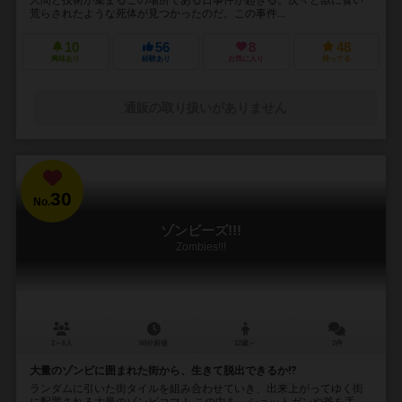
荒らされたような死体が見つかったのだ。この事件...
10
56
8
48
興味あり
経験あり
お気に入り
持ってる
通販の取り扱いがありません
30
No.
ゾンビーズ!!!
Zombies!!!
2～6人
60分前後
12歳～
2件
大量のゾンビに囲まれた街から、生きて脱出できるか⁉︎
ランダムに引いた街タイルを組み合わせていき、出来上がってゆく街
に配置される大量のゾンビコマ！ この中を、ショットガンや斧を手