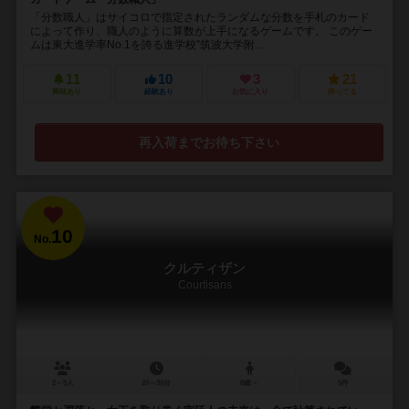
「分数職人」はサイコロで指定されたランダムな分数を手札のカード
によって作り、職人のように算数が上手になるゲームです。 このゲー
ムは東大進学率No.1を誇る進学校”筑波大学附...
11
10
3
21
興味あり
経験あり
お気に入り
持ってる
再入荷までお待ち下さい
10
No.
クルティザン
Courtisans
2～5人
20～30分
8歳～
5件