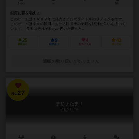
1～6人
－
3件
銀河に覇を唱えよ！
このゲームは１９８８年に発売された同タイトルのリメイク版です。
このゲームは未来の銀河における国同士の命運を賭けた争いを描いて
います。 各国はそれぞれ思い描いた道へと...
25
9
4
43
興味あり
経験あり
お気に入り
持ってる
通販の取り扱いがありません
27
No.
まじょたま！
Majo Tama