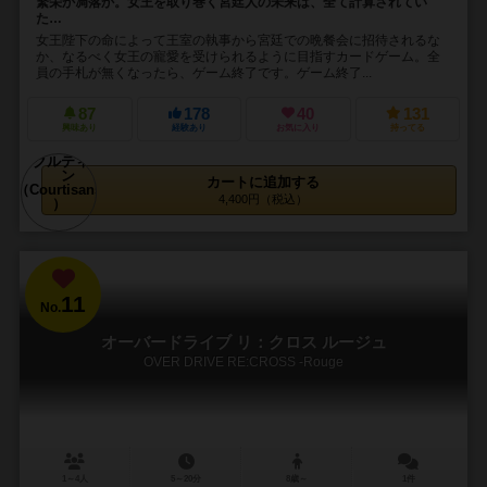
繁栄か凋落か。女王を取り巻く宮廷人の未来は、全て計算されてい
た…
女王陛下の命によって王室の執事から宮廷での晩餐会に招待されるな
か、なるべく女王の寵愛を受けられるように目指すカードゲーム。全
員の手札が無くなったら、ゲーム終了です。ゲーム終了...
87
178
40
131
興味あり
経験あり
お気に入り
持ってる
カートに追加する
4,400円（税込）
11
No.
オーバードライブ リ：クロス ルージュ
OVER DRIVE RE:CROSS -Rouge
1～4人
5～20分
8歳～
1件