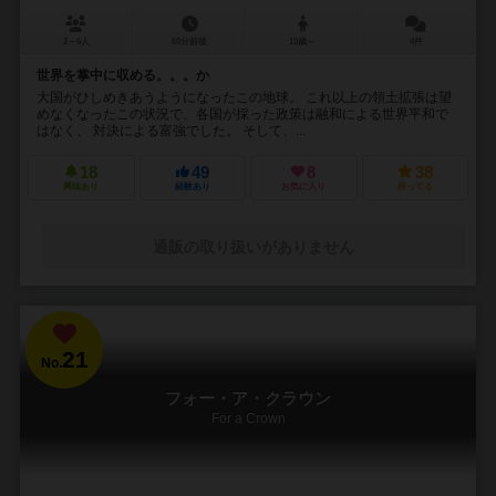
2～6人
60分前後
10歳～
4件
世界を掌中に収める。。。か
大国がひしめきあうようになったこの地球。 これ以上の領土拡張は望
めなくなったこの状況で、各国が採った政策は融和による世界平和で
はなく、 対決による富強でした。 そして、...
18
49
8
38
興味あり
経験あり
お気に入り
持ってる
通販の取り扱いがありません
21
No.
フォー・ア・クラウン
For a Crown