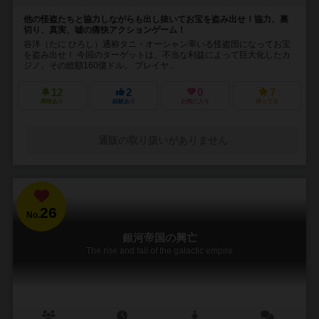
他の怪盗たちと協力しながらも出し抜いてお宝を盗み出せ！協力、裏
切り、真実、嘘の痛快アクションゲーム！
谷洋（たに ひろし）通称タニ・オーシャン率いる怪盗団になってお宝
を盗み出せ！ 今回のターゲットは、不当な利益によって巨大化したカ
ジノ。その総額160億ドル。 プレイヤ...
12
2
0
7
興味あり
経験あり
お気に入り
持ってる
通販の取り扱いがありません
26
No.
銀河帝国の興亡
The rise and fall of the galactic empire