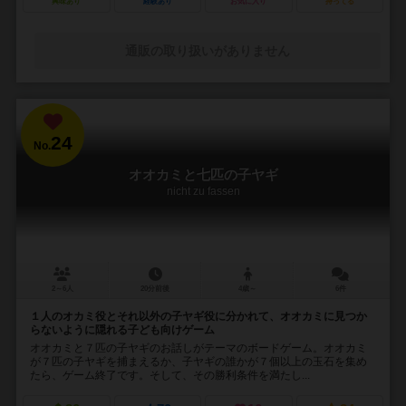
興味あり
経験あり
お気に入り
持ってる
通販の取り扱いがありません
24
No.
オオカミと七匹の子ヤギ
nicht zu fassen
2～6人
20分前後
4歳～
6件
１人のオカミ役とそれ以外の子ヤギ役に分かれて、オオカミに見つか
らないように隠れる子ども向けゲーム
オオカミと７匹の子ヤギのお話しがテーマのボードゲーム。オオカミ
が７匹の子ヤギを捕まえるか、子ヤギの誰かが７個以上の玉石を集め
たら、ゲーム終了です。そして、その勝利条件を満たし...