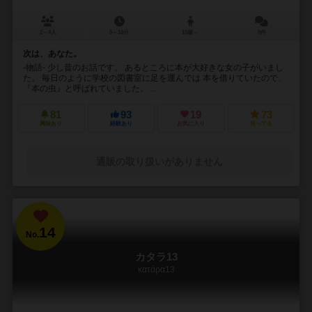
2～4人
5～10分
10歳～
8件
次は、あなた。
-物語- 少し昔のお話です。 あるところに本が大好きな女の子がいまし
た。 毎日のように学校の図書室に足を運んでは 本を借りていたので、
『本の虫』と呼ばれていました。 ...
81
93
19
73
興味あり
経験あり
お気に入り
持ってる
通販の取り扱いがありません
14
No.
カタラ13
κατάρα13