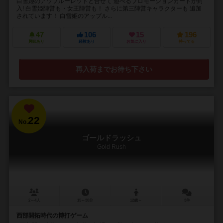
白雪姫のアップルーレットと合せて 遊べるプロモーションカードが封
入! 白雪姫陣営も・女王陣営も！ さらに第三陣営キャラクターも 追加
されています！ 白雪姫のアップル...
47
106
15
196
興味あり
経験あり
お気に入り
持ってる
再入荷までお待ち下さい
22
No.
ゴールドラッシュ
Gold Rush
2～4人
15～30分
12歳～
3件
西部開拓時代の博打ゲーム