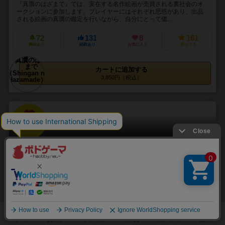
『真贋のはざまで』では、実在する名作絵画が売買される裏社会のオ
ークションに参加します。プレイヤーにはそれぞれ思惑があり、出品
される絵画の真贋の鑑定を行いながら、自分にとって価...
72
131
8
161
興味あり
経験あり
お気に入り
持ってる
カートに追加する
3,850円（税込）
32
No.
クエストREクエスト
Quest RE Quest
2～4人
20～30分
10歳～
3件
舞台はダンジョン、冒険者の誰が生き残るか、敵には罠で陥れろ！