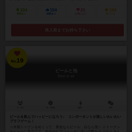
104
154
25
164
興味あり
経験あり
お気に入り
持ってる
再入荷までお待ち下さい
19
No.
ビールと泡
Beer or air
3～5人
15～20分
6歳～
2件
ビールを飲んでハッピーになろう♪ コンポーネントが楽しいわいわい
ブラフゲーム！
☆木製トークンをめくって、黄色ならビール、白なら泡！ ☆トークン
をビールに見立てて、自分のビアジョッキに注いで飲もう ☆たくさん