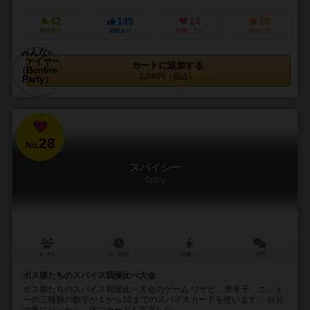
42
149
14
98
興味あり
経験あり
お気に入り
持ってる
カートに追加する
2,200円（税込）
28
No.
スパイシー
Spicy
2～6人
15～20分
10歳～
29件
ボス猫たちのスパイス我慢比べ大会
ボス猫たちのスパイス我慢比べ大会のゲーム ワサビ、唐辛子、コショ
ーの三種類の数字が１から10までのスパイスカードを使います。 自分
の番になったら、場にカードを宣言しな...