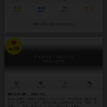
33
88
4
110
興味あり
経験あり
お気に入り
持ってる
通販の取り扱いがありません
18
No.
ウィキッド・ラビリンス
Wicked Labyrinth
3～5人
30～40分
14歳～
5件
穢れを身に纏い、英雄となれ。
あなたは儀式へ参加する若者の一人となって、牛の頭を持つ魔女が棲
むという迷宮に入ります。脱出する為には迷宮の中にある「回廊」を
探索して、過去に迷宮に入った者の『魂の欠片』を集め...