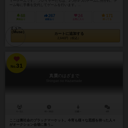
ィーゲームです。 プレイヤーたちは、2つか3つのチームに分かれ、チ
ーム毎に手番を交代してゲームを行います。...
68
267
24
171
興味あり
経験あり
お気に入り
持ってる
カートに追加する
2,640円（税込）
31
No.
真贋のはざまで
Shingan no Hazamade
4～9人
40～90分
12歳～
4件
ここは裏社会のブラックマーケット。今宵も様々な思惑を持った人々
がオークション会場に集う...