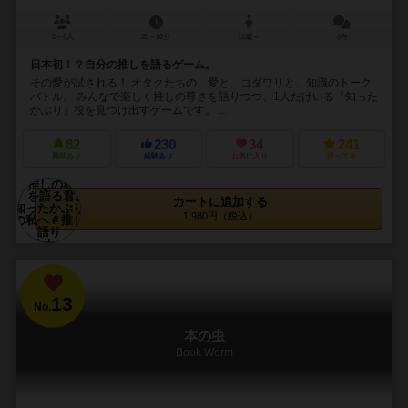
2～6人
20～30分
12歳～
8件
日本初！？自分の推しを語るゲーム。
その愛が試される！ オタクたちの、愛と、コダワリと、知識のトーク
バトル。 みんなで楽しく推しの尊さを語りつつ、1人だけいる「知った
かぶり」役を見つけ出すゲームです。 ...
82
230
34
241
興味あり
経験あり
お気に入り
持ってる
カートに追加する
1,980円（税込）
13
No.
本の虫
Book Worm