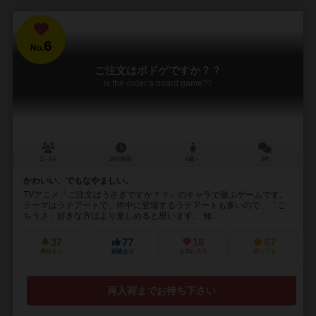
6
No.
ご注文はボドゲですか？？
Is the order a board game??
2～5人
10分前後
6歳～
3件
かわいい、でもなやましい。
TVアニメ「ご注文はうさぎですか？？」のキャラで遊ぶゲームです。
テーマはラテアートで、作中に登場するラテアートも多いので、「ご
ちうさ」好きな方はより楽しめると思います。 知...
37
77
18
67
興味あり
経験あり
お気に入り
持ってる
再入荷までお待ち下さい