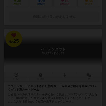
30
70
16
34
興味あり
経験あり
お気に入り
持ってる
通販の取り扱いがありません
25
No.
バーテンダウト
BARTEN DOUBT
3～6人
15～25分
3件
カクテルカードにセットされた材料カードが本当か嘘かを見抜いてい
くダウト系カードゲーム
とあるバーの次期マスターを決めるべく見習いバーテンダーの1人とな
って、嘘の混ざったカクテルを見抜く勝負をするというカードゲー
ム。 1人だけ残るか、6枚目の脱落チェックカード...