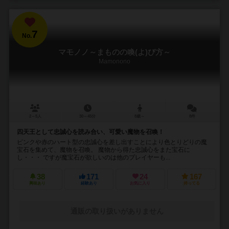
7
No.
マモノノ～まものの喚(よ)び方～
Mamonono
2～5人
30～45分
8歳～
8件
四天王として忠誠心を読み合い、可愛い魔物を召喚！
ピンクや赤のハート型の忠誠心を差し出すことにより色とりどりの魔
宝石を集めて、魔物を召喚。 魔物から得た忠誠心をまた宝石に
し・・・ ですが魔宝石が欲しいのは他のプレイヤーも...
38
171
24
167
興味あり
経験あり
お気に入り
持ってる
通販の取り扱いがありません