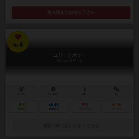
再入荷までお待ち下さい
4
No.
ユリーとポリー
Wilson & Shep
2～5人
10～20分
6歳～
1件
12
45
5
50
興味あり
経験あり
お気に入り
持ってる
通販の取り扱いがありません