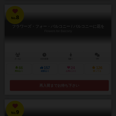
8
No.
フラワーズ・フォー・バルコニー / バルコニーに花を
Flowers for Balcony
2～4人
15分前後
8歳～
7件
66
157
24
126
興味あり
経験あり
お気に入り
持ってる
再入荷までお待ち下さい
9
No.