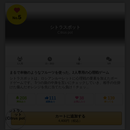
5
No.
シトラスポット
Citrus pot
2人用
15～30分
8歳～
5件
まるで本物のようなフルーツを使った、2人専用の心理戦ゲーム
シトラスポットは、ロシアンルーレットに心理戦の要素を加えたボー
ドゲームです。 5つの袋の中身を互いにチェックしていき、相手の仕掛
けた傷んだオレンジを先に当てたら負け！チェッ...
208
111
38
139
興味あり
経験あり
お気に入り
持ってる
カートに追加する
4,400円（税込）