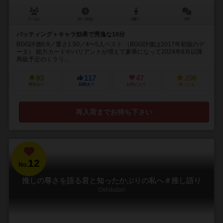
3～6人
10～20分
8歳～
5件
バッティング＋キャラ効果で秀逸な10分
BGG評価6.9／重さ1.50／4〜5人ベスト （BGG評価は2017年初版のデ
ータ） 能力カードやバリアントが増えて豪華になって2024年6月以降
再販予定のミラリ...
93
117
47
206
興味あり
経験あり
お気に入り
持ってる
再入荷までお待ち下さい
12
No.
推しの尊さを語る君と知ったかぶりの私へ＃推し語り
Oshikatari