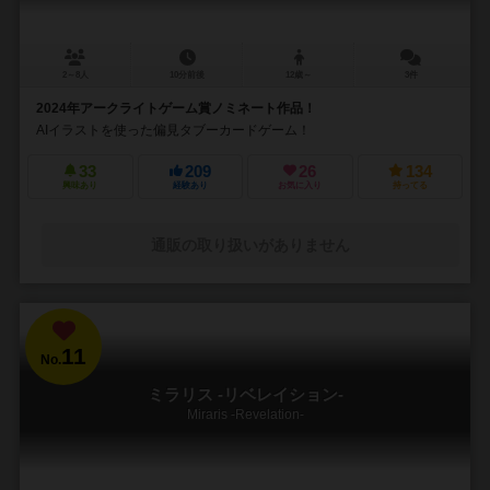
2～8人
10分前後
12歳～
3件
2024年アークライトゲーム賞ノミネート作品！
AIイラストを使った偏見タブーカードゲーム！
33
209
26
134
興味あり
経験あり
お気に入り
持ってる
通販の取り扱いがありません
11
No.
ミラリス -リベレイション-
Miraris -Revelation-