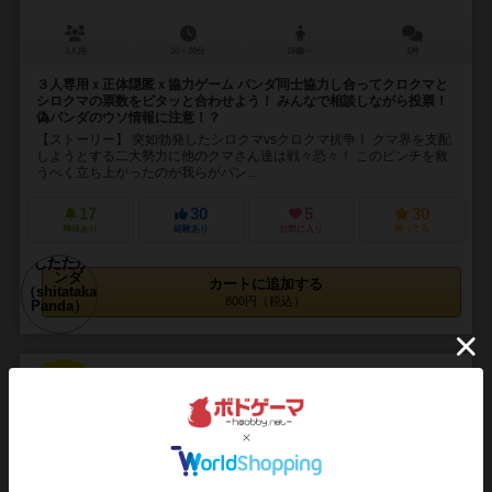
3人用
10～20分
15歳～
1件
３人専用ｘ正体隠匿ｘ協力ゲーム パンダ同士協力し合ってクロクマと
シロクマの票数をピタッと合わせよう！ みんなで相談しながら投票！
偽パンダのウソ情報に注意！？
【ストーリー】 突如勃発したシロクマvsクロクマ抗争！ クマ界を支配
しようとする二大勢力に他のクマさん達は戦々恐々！ このピンチを救
うべく立ち上がったのが我らがパン...
17
30
5
30
興味あり
経験あり
お気に入り
持ってる
カートに追加する
800円（税込）
16
No.
とんがり帽子の魔法試験
Magical test of tori hat