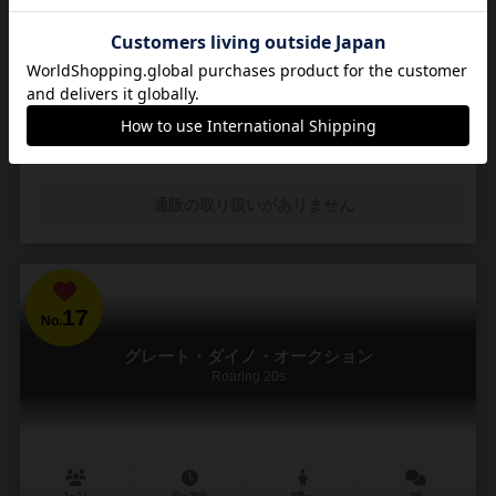
2～4人
5分前後
2件
14
43
19
96
興味あり
経験あり
お気に入り
持ってる
通販の取り扱いがありません
17
No.
グレート・ダイノ・オークション
Roaring 20s
3～5人
20～30分
8歳～
2件