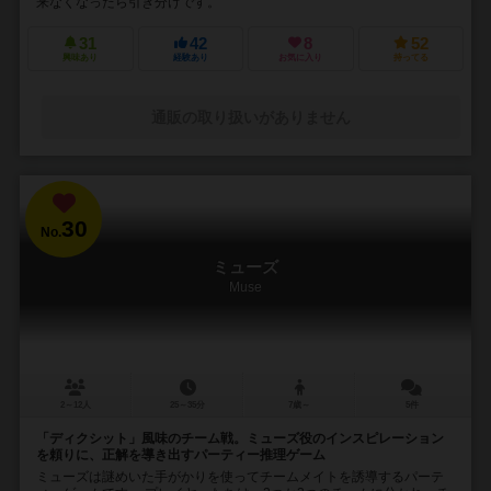
来なくなったら引き分けです。
31
42
8
52
興味あり
経験あり
お気に入り
持ってる
通販の取り扱いがありません
30
No.
ミューズ
Muse
2～12人
25～35分
7歳～
5件
「ディクシット」風味のチーム戦。ミューズ役のインスピレーション
を頼りに、正解を導き出すパーティー推理ゲーム
ミューズは謎めいた手がかりを使ってチームメイトを誘導するパーテ