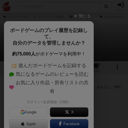
ログイン
閉じる
ボドゲーマTOP
ボードゲームの検索
ドゥ・イート！
次のおすすめボー
ボードゲームのプレイ履歴を記録し
て、
ドゥ・イート！
自分のデータを管理しませんか？
次のおすすめボードゲーム
約75,000人
がボドゲーマを利用中！
遊んだボードゲームを記録する
1
1
1
トップ
画像
動画
レビュー
カフェ
気になるゲームのレビューを読む
『ドゥ・イート！』が好きな方へのおすすめ
お気に入り作品・所有リストの共
このゲームのトップページで投票された「プレイ感の評価」をもとに、傾向
有
が近いボードゲームをランキング形式で紹介します。
※リストには一定の投票数がある作品のみを表示しています
ログイン / 会員登録（10秒）
Google
X
Apple
Facebook