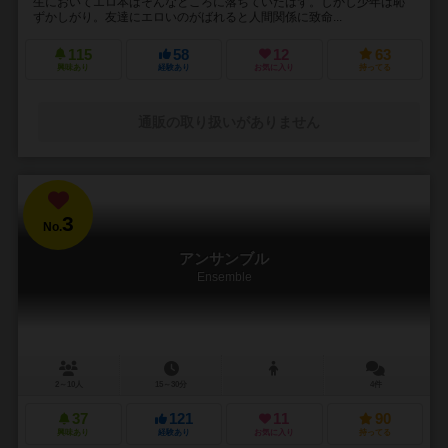
生においてエロ本はそんなところに落ちていたはず。しかし少年は恥
ずかしがり。友達にエロいのがばれると人間関係に致命...
115
58
12
63
興味あり
経験あり
お気に入り
持ってる
通販の取り扱いがありません
3
No.
アンサンブル
Ensemble
2～10人
15～30分
4件
37
121
11
90
興味あり
経験あり
お気に入り
持ってる