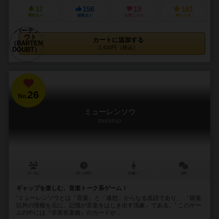
37
156
19
181
興味あり
経験あり
お気に入り
持ってる
カートに追加する
2,420円（税込）
26
No.
ミューレンソウ
murenso
3～6人
30～60分
13歳～
2件
ギャップを楽しむ、音楽トーク系ゲーム！
“ミューレンソウとは「音楽」と「連想」からなる造語であり、 「聴覚
以外の情報を元に、記憶が音楽をはじき出す現象」である。” このゲー
ムの中には『非実在楽曲』のカードが...