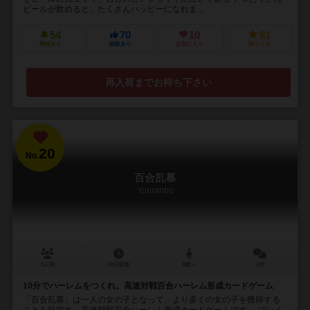
ビールが飲めると、たくさんハッピーになれま...
54
70
10
61
興味あり
経験あり
お気に入り
持ってる
再入荷までお待ち下さい
20
No.
百合乱慕
Yuriranbo
3人用
10分前後
9歳～
1件
10分でハーレムをつくれ。高速対戦百合ハーレム形成カードゲーム
「百合乱慕」は一人の女の子となって、より多くの女の子を獲得する