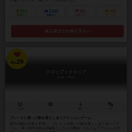
254
1343
281
888
興味あり
経験あり
お気に入り
持ってる
再入荷までお待ち下さい
29
No.
ドロップ x ドロップ
drop x drop
2人用
－
8歳～
3件
プレートに乗った駒を落とし合うアクションゲーム
相手の駒の位置を予測し、プレートを抜いて駒を落とし合うボードゲ
ーム。 早く相手の駒を5個落とした人の勝利、2人ともアクションが出