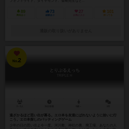
フォフィライト、ダイヤモンド、金剛先生など...
89
73
27
101
興味あり
経験あり
お気に入り
持ってる
通販の取り扱いがありません
2
No.
とりぷるえっち
TRIPLE H
3～5人
30分前後
8歳～
2件
遠ざかるほど思い出が募る。エロ本を友達にばれないように拾いに行
こう。エロ本探しのバッティングゲーム
少年の日の思い出よ今一度。河川敷、神社の裏、廃工場、あなたの人