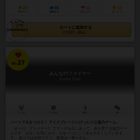
24
45
11
51
興味あり
経験あり
お気に入り
持ってる
カートに追加する
2,593円（税込）
27
No.
みんなのファイヤー
Bonfire Party
2～4人
5～20分
8歳～
1件
ハートで火をつけろ！ アイスブレークにぴったりな協力ゲーム。
「せーの、ファイヤー!」でマッチを出しあって、炎を育てる協力ゲー
ムです。お互いを気にかけ、心を一つにして炎を大きくしていきま
す。 炎コマは全部で５つ、最初は一番小さな...