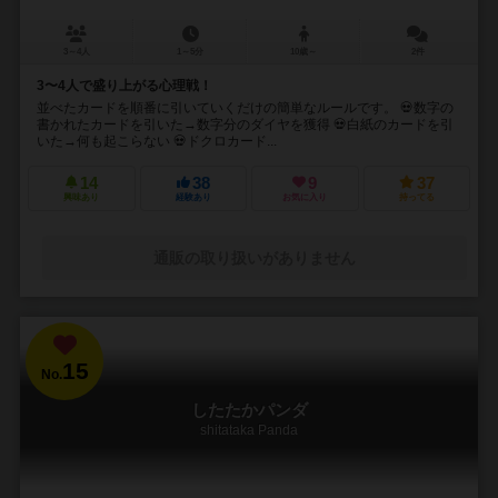
3～4人
1～5分
10歳～
2件
3〜4人で盛り上がる心理戦！
並べたカードを順番に引いていくだけの簡単なルールです。 💀数字の
書かれたカードを引いた→数字分のダイヤを獲得 💀白紙のカードを引
いた→何も起こらない 💀ドクロカード...
14
38
9
37
興味あり
経験あり
お気に入り
持ってる
通販の取り扱いがありません
15
No.
したたかパンダ
shitataka Panda