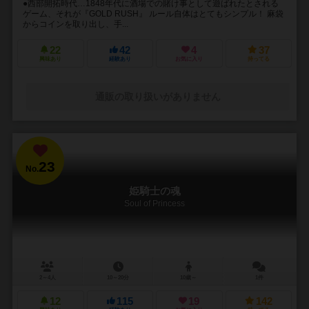
●西部開拓時代…1848年代に酒場での賭け事として遊ばれたとされる
ゲーム、それが『GOLD RUSH』 ルール自体はとてもシンプル！ 麻袋
からコインを取り出し、手...
22
42
4
37
興味あり
経験あり
お気に入り
持ってる
通販の取り扱いがありません
23
No.
姫騎士の魂
Soul of Princess
2～4人
10～20分
10歳～
1件
12
115
19
142