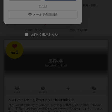
または
メールで会員登録
しばらく表示しない
1
No.
宝石の国
houseki no kuni
2～4人
10～20分
3件
ベストパートナーを見つけよう！"姫"は金剛先生
月からの敵と戦いながら宝石たちが生きる世界を描いた漫画「宝石の
国」 宝石たちの中から一番良いパートナーを見つけましょう。 フォス