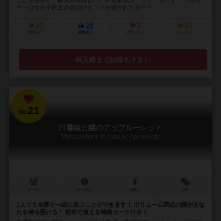
ことを目指す、高速対戦百合ハーレム形成カードゲームです。 プレイ
ヤーは女の子同士の恋のひとコマが描かれたカード...
27
28
7
57
興味あり
経験あり
お気に入り
持ってる
再入荷までお待ち下さい
21
No.
白雪姫と謎のアップルーレット
Shirayukihime to nazo no Approulette
1～6人
40～90分
12歳～
2件
1人でも友達と一緒に遊ぶことができます！ ボリューム満点の謎があな
たを待ち受ける！ 前作で使える特典カード付き！