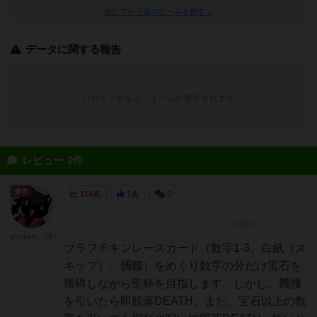
似たプレイ感のゲームを探す→
データに関する報告
ログインするとフォームが表示されます
レビュー 2件
勇者
114名
1名
0
genkazu（真）
ブラフチキンレースカード（数字1-3、白紙（ス
キップ）、髑髏）をめくり数字の分だけ宝石を
獲得しながら聖杯を目指します。しかし、髑髏
を引いたら即脱落DEATH。また、宝石以上の数