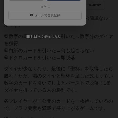
ゲームマーケット2019秋（東京）
フォアシュピール2019秋
または
メールで会員登録
並べたカードを順番に引いていくだけの簡単なルー
ルです。
💀数字の書かれたカードを引いた→数字分のダイヤ
しばらく表示しない
を獲得
💀白紙のカードを引いた→何も起こらない
💀ドクロカードを引いた→即脱落
ダイヤが少なくなり、最後に「聖杯」を取得したら
勝利！ただ、場のダイヤと聖杯を足した数より多い
数字のカードを引いてしまとバーストで脱落！1番
ダイヤを持っている人の勝利です。
各プレイヤーが非公開のカードを一枚持っているの
で、ブラフ要素も満載で盛り上がるゲームです。