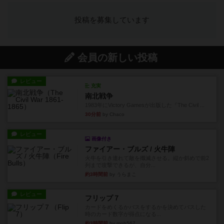
投稿を募集しています
会員の新しい投稿
レビュー
充実
南北戦争
1983年にVictory Gamesが出版した『The Civil ...
30分前
by Chaco
レビュー
画像付き
ファイアー・ブルズ / 火牛陣
火牛を引き連れて敵を殲滅させる。縦か斜めで前2
列まで攻撃できるが、自分...
約3時間前
by うらまこ
レビュー
フリップ７
カードをめくるかパスをするかを決めてパスした
時のカード数字が得点になる...
約3時間前
by mob567