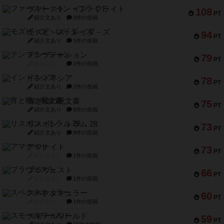
ファースト・イン・フライト
108
PT
紹介文あり
3件の投稿
モズビ－ズ・レイダ－ズ
94
PT
紹介文あり
1件の投稿
テンプテーション
79
PT
紹介文なし
2件の投稿
インドネシア
78
PT
紹介文あり
2件の投稿
宵と暁の呪文書
75
PT
紹介文あり
8件の投稿
リスボン・トラム 28
73
PT
紹介文あり
9件の投稿
アマナイト
73
PT
紹介文なし
1件の投稿
ブラヴェスト
66
PT
紹介文なし
1件の投稿
スペクタキュラー
60
PT
紹介文なし
1件の投稿
スモールワールド
59
PT