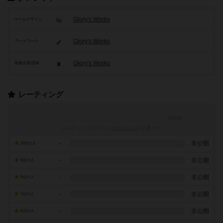
Glory's Works
ゲームデザイン
Glory's Works
アートワーク
Glory's Works
関連企業/団体
レーティング
レーティングを行うには
ログイン
が必要です
-
非公開
10点の人
-
非公開
9点の人
-
非公開
8点の人
-
非公開
7点の人
-
非公開
6点の人