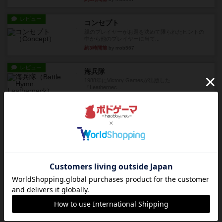
レビュー
コンセプト
親のプレイヤーがお題を決めて限られたヒントの
中から他のプレイヤーに当て...
約3時間前
by mob567
レビュー
海兵隊
1988年にVictory Gamesが出版した
『Leathernec...
約3時間前
by Chaco
ルール/インスト
画像付き
充実
パーミッド
おばあちゃんは猫が大好きです!しかし、あまりに
も多くの猫を飼っているた...
約3時間前
by jurong
レビュー
画像付き
オラパ・マイン
お気に入りのplayte製です。オラパスペースから
やり、気に入りました...
約4時間前
by くみ