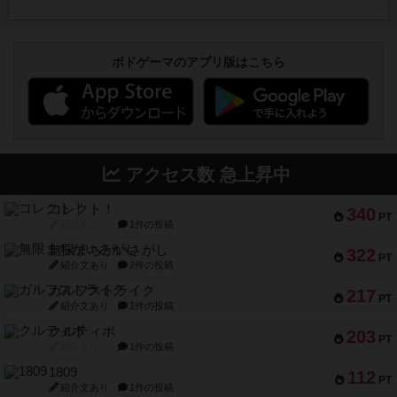
ボドゲーマのアプリ版はこちら
アクセス数 急上昇中
コレクト！
340
PT
紹介文なし
1件の投稿
無限まちがいさがし
322
PT
紹介文あり
2件の投稿
ガルフストライク
217
PT
紹介文あり
1件の投稿
クルティボ
203
PT
紹介文なし
1件の投稿
1809
112
PT
紹介文あり
1件の投稿