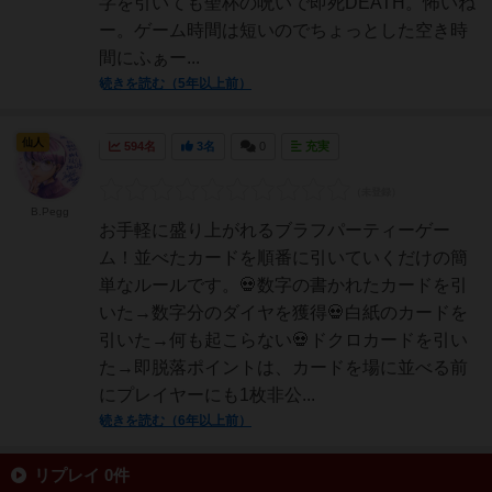
字を引いても聖杯の呪いで即死DEATH。怖いね
ー。ゲーム時間は短いのでちょっとした空き時
間にふぁー...
続きを読む（5年以上前）
仙人
594名
3名
0
充実
B.Pegg
お手軽に盛り上がれるブラフパーティーゲー
ム！並べたカードを順番に引いていくだけの簡
単なルールです。💀数字の書かれたカードを引
いた→数字分のダイヤを獲得💀白紙のカードを
引いた→何も起こらない💀ドクロカードを引い
た→即脱落ポイントは、カードを場に並べる前
にプレイヤーにも1枚非公...
続きを読む（6年以上前）
リプレイ 0件