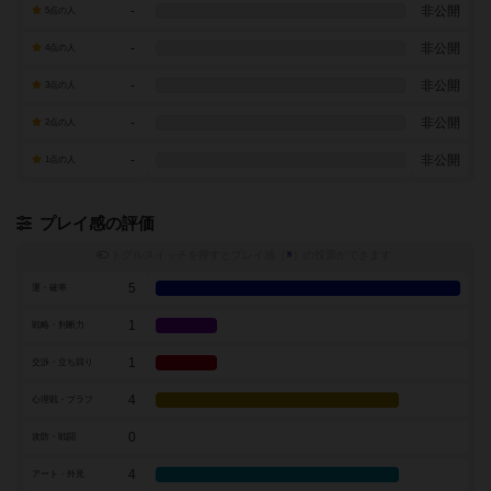
-
非公開
5点の人
-
非公開
4点の人
-
非公開
3点の人
-
非公開
2点の人
-
非公開
1点の人
プレイ感の評価
トグルスイッチを押すとプレイ感（
※
）の投票ができます
5
運・確率
1
戦略・判断力
1
交渉・立ち回り
4
心理戦・ブラフ
0
攻防・戦闘
4
アート・外見