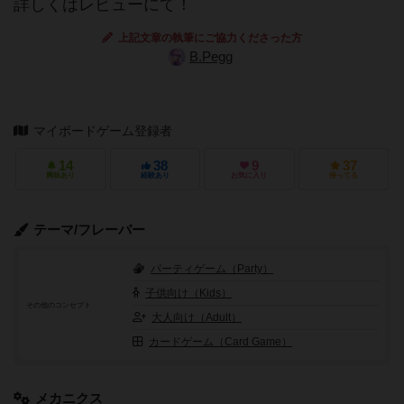
詳しくはレビューにて！
上記文章の執筆にご協力くださった方
B.Pegg
マイボードゲーム登録者
14
38
9
37
興味あり
経験あり
お気に入り
持ってる
テーマ/フレーバー
パーティゲーム（Party）
子供向け（Kids）
その他のコンセプト
大人向け（Adult）
カードゲーム（Card Game）
メカニクス