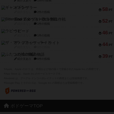
紹介文あり
13件の投稿
ギャンブラー
58
PT
紹介文なし
2件の投稿
Bitter End ブタペスト救出作戦
52
PT
紹介文なし
1件の投稿
ラピード
46
PT
紹介文なし
1件の投稿
ザ・フラッフィー・ライト
44
PT
紹介文なし
0件の投稿
ふたつの城の物語
39
PT
紹介文あり
6件の投稿
※Apple、Apple のロゴ は、米国および他の国々で登録されたApple Inc.の商標です。
※App Store は、Apple Inc.のサービスマークです。
※Android は、グーグル インコーポレイテッドの商標または登録商標です。
※Google Play とそのロゴは、Google Inc.の商標または登録商標です。
ボドゲーマTOP