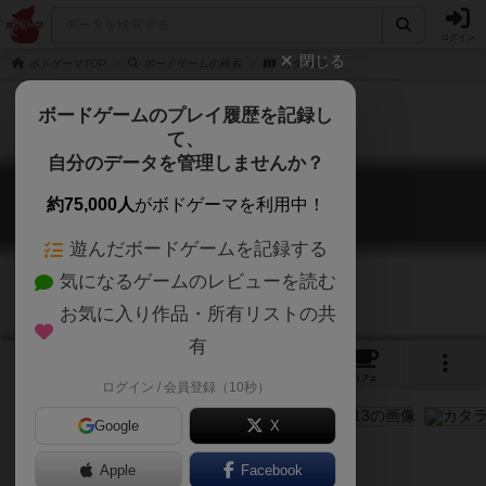
ログイン
閉じる
ボドゲーマTOP
ボードゲームの検索
カタラ13
ボードゲームのプレイ履歴を記録し
て、
自分のデータを管理しませんか？
カタラ13
約75,000人
がボドゲーマを利用中！
κατάρα13
遊んだボードゲームを記録する
気になるゲームのレビューを読む
お気に入り作品・所有リストの共
有
4
2
2
トップ
画像
動画
レビュー
カフェ
ログイン / 会員登録（10秒）
Google
X
3〜4人で盛り上がる心理戦！
Apple
Facebook