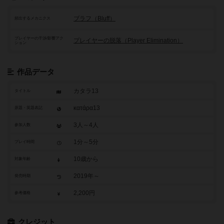
ブラフ（Bluff）
頻出するメカニクス
プレイヤーの干渉/影響アク
プレイヤーの脱落（Player Elimination）
ション
作品データ
カタラ13
タイトル
κατάρα13
原題・英題表記
3人～4人
参加人数
1分～5分
プレイ時間
10歳から
対象年齢
2019年～
発売時期
2,200円
参考価格
クレジット