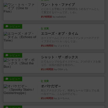
ワン・トゥ・ファイブ
とにかくお手軽にすき間時間をうめるゲームとし
て重宝するゲームです。いわ...
約7時間前
by nabekoh
レビュー
充実
エコーズ・オブ・タイム
カードゲームにファイナルファンタジーのアクテ
ィブタイムバトル（もしくは...
約11時間前
by ジェイとと
レビュー
シャット・ザ・ボックス
とてもシンプルなダイスゲーム。2つのダイスを振
って、出目の合計を自分の...
約11時間前
by OSAっち
レビュー
充実
オバケだぞ～
対人アナログプレイ。簡単なルールで誰とでも遊
べるゲーム。こんなの子ども...
約12時間前
by おーちゃん
レビュー