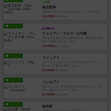
充実
南北戦争
1983年にVictory Gamesが出版した『The Civil ...
約16時間前
by Chaco
レビュー
画像付き
ファイアー・ブルズ / 火牛陣
火牛を引き連れて敵を殲滅させる。縦か斜めで前2
列まで攻撃できるが、自分...
約18時間前
by うらまこ
レビュー
フリップ７
カードをめくるかパスをするかを決めてパスした
時のカード数字が得点になる...
約18時間前
by mob567
レビュー
コンセプト
親のプレイヤーがお題を決めて限られたヒントの
中から他のプレイヤーに当て...
約18時間前
by mob567
レビュー
海兵隊
1988年にVictory Gamesが出版した