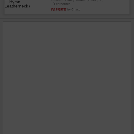
『Leathernec...
約18時間前
by Chaco