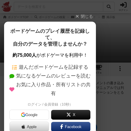
ログイン
閉じる
ボドゲーマTOP
ボードゲームの検索
ドゥ・イート！
掲示板
ボードゲームのプレイ履歴を記録し
て、
ドゥ・イート！
自分のデータを管理しませんか？
0件の掲示板
約75,000人
がボドゲーマを利用中！
遊んだボードゲームを記録する
1
1
1
トップ
画像
動画
レビュー
カフェ
気になるゲームのレビューを読む
ログインするとドゥ・イート！に関する掲示板の作成やコメントの書き込み
お気に入り作品・所有リストの共
が出来るようになります。ルールの疑問やエラッタ情報、マニュアルでは判
断し辛い曖昧な表記等について会員同士で自由にコミュニケーションをとる
有
ことが出来ます。
ログイン / 会員登録（10秒）
ログイン/無料会員登録
Google
X
Apple
Facebook
ドゥ・イート！のトップに戻る