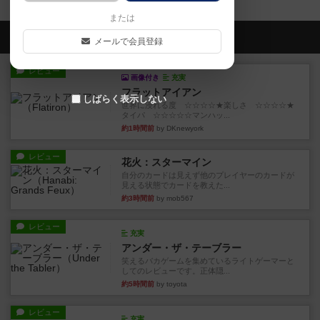
または
会員の新しい投稿
メールで会員登録
レビュー
画像付き
充実
フラットアイアン
しばらく表示しない
世界に浸れる度 ☆☆☆☆★楽しさ ☆☆☆☆★
タイパ ☆☆☆☆☆マンハッ...
約1時間前
by DKnewyork
レビュー
花火：スターマイン
自分のカードは見えず他のプレイヤーのカードが
見える状態でカードを教えた...
約3時間前
by mob567
レビュー
充実
アンダー・ザ・テーブラー
笑えるバカゲームを集めているライトゲーマーと
してのレビューです。正体隠...
約5時間前
by toyota
レビュー
充実