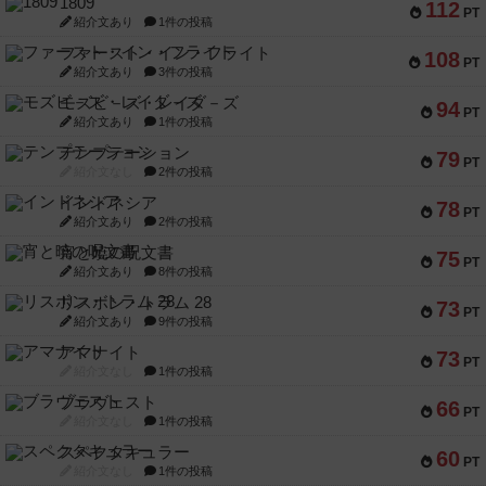
1809
112
PT
紹介文あり
1件の投稿
ファースト・イン・フライト
108
PT
紹介文あり
3件の投稿
モズビ－ズ・レイダ－ズ
94
PT
紹介文あり
1件の投稿
テンプテーション
79
PT
紹介文なし
2件の投稿
インドネシア
78
PT
紹介文あり
2件の投稿
宵と暁の呪文書
75
PT
紹介文あり
8件の投稿
リスボン・トラム 28
73
PT
紹介文あり
9件の投稿
アマナイト
73
PT
紹介文なし
1件の投稿
ブラヴェスト
66
PT
紹介文なし
1件の投稿
スペクタキュラー
60
PT
紹介文なし
1件の投稿