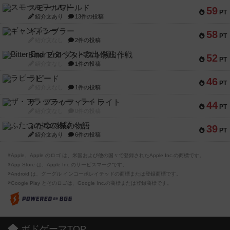
スモールワールド
59
PT
紹介文あり
13件の投稿
ギャンブラー
58
PT
紹介文なし
2件の投稿
Bitter End ブタペスト救出作戦
52
PT
紹介文なし
1件の投稿
ラピード
46
PT
紹介文なし
1件の投稿
ザ・フラッフィー・ライト
44
PT
紹介文なし
0件の投稿
ふたつの城の物語
39
PT
紹介文あり
6件の投稿
※Apple、Apple のロゴ は、米国および他の国々で登録されたApple Inc.の商標です。
※App Store は、Apple Inc.のサービスマークです。
※Android は、グーグル インコーポレイテッドの商標または登録商標です。
※Google Play とそのロゴは、Google Inc.の商標または登録商標です。
ボドゲーマTOP