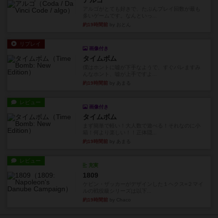
アルゴ
アルゴがとても好きで、たぶんプレイ回数が最も
多いゲームです。なんといっ...
約19時間前
by おとん
リプレイ
画像付き
タイムボム
僕はホントに嘘が下手なようで、すぐバレますみ
んなホント、嘘が上手ですよ...
約19時間前
by あまる
レビュー
画像付き
タイムボム
まず簡単で軽い！大人数で遊べる！それなのに小
箱！何より楽しい！！正体隠...
約19時間前
by あまる
レビュー
充実
1809
ケビン・ザッカーがデザインした１ヘクス=２マイ
ルの戦役級シリーズは以下...
約19時間前
by Chaco