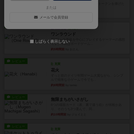
4/5点呪文を修得したり使い魔にトークンを捧げた
または
りして得点を増やしてい...
約1時間前
by ワタル
メールで会員登録
レビュー
画像付き
充実
ワンラウンド
星5軽〜中量級を中心にプレイするゲーマーの感想
しばらく表示しない
です。今回はボードゲーム...
約5時間前
by おとん
レビュー
充実
花火
ずっと前のドイツ年間ゲーム大賞ながら、シンプ
ルで簡単な小ゲームで今でも...
約8時間前
by tamio
レビュー
無限まちがいさがし
6つの場面カード（表、裏で違う絵）が何枚かあ
り、そのうち3つ選んで、同...
約10時間前
by ジェイとと
レビュー
充実