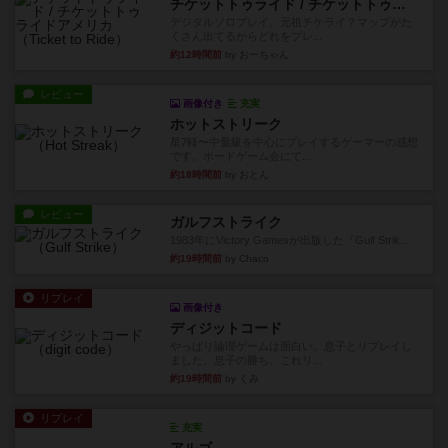
チケットトゥライド / チケットトゥライドアメリカ
デジタルソロプレイ。元祖チケライ？マップがた
くさん出てるからどれをプレ...
約12時間前
by おーちゃん
レビュー
画像付き
充実
ホットストリーク
星7軽〜中量級を中心にプレイするゲーマーの感想
です。ボードゲーム会にて...
約18時間前
by おとん
レビュー
ガルフストライク
1983年にVictory Gamesが出版した『Gulf Strik...
約19時間前
by Chaco
リプレイ
画像付き
ディジットコード
やっぱり論理ゲームは面白い。息子とリプレイし
ました。息子の勝ち。これリ...
約19時間前
by くみ
リプレイ
充実