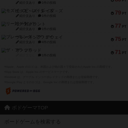
PT
紹介文あり
1件の投稿
モズビ－ズ・レイダ－ズ
79
PT
紹介文あり
1件の投稿
リー対グラント
77
PT
紹介文あり
1件の投稿
ブレーキング・アウェイ
75
PT
紹介文あり
4件の投稿
ザ・フラッド
71
PT
紹介文なし
1件の投稿
※Apple、Apple のロゴ は、米国および他の国々で登録されたApple Inc.の商標です。
※App Store は、Apple Inc.のサービスマークです。
※Android は、グーグル インコーポレイテッドの商標または登録商標です。
※Google Play とそのロゴは、Google Inc.の商標または登録商標です。
ボドゲーマTOP
ボードゲームを検索する