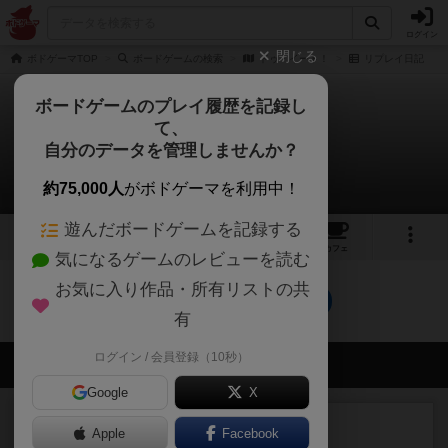
ログイン
閉じる
ボドゲーマTOP
ボードゲームの検索
ドゥ・イート！
リプレイ日記
ボードゲームのプレイ履歴を記録し
て、
ドゥ・イート！
自分のデータを管理しませんか？
0件のリプレイ日記
約75,000人
がボドゲーマを利用中！
遊んだボードゲームを記録する
1
1
1
トップ
画像
動画
レビュー
カフェ
気になるゲームのレビューを読む
お気に入り作品・所有リストの共
ドゥ・イート！のトップに戻る
有
ログイン / 会員登録（10秒）
会員の新しい投稿
Google
X
レビュー
充実
Apple
Facebook
宵と暁の呪文書