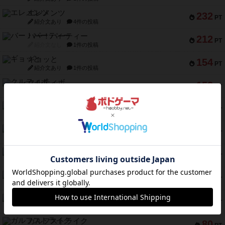
エレメンツ
232
PT
紹介文あり
4件の投稿
バー！パーティー
212
PT
紹介文なし
1件の投稿
ギョッと
154
PT
紹介文あり
1件の投稿
クルティボ
152
PT
紹介文なし
1件の投稿
ブラヴェスト
140
PT
紹介文なし
1件の投稿
ドブル：ポケットモンスター
122
PT
紹介文あり
4件の投稿
ジャンヌ・ダルク-オルレアン ドロー＆ライト
118
PT
紹介文なし
5件の投稿
ファースト・イン・フライト
94
PT
紹介文あり
3件の投稿
ダイススローン
88
PT
紹介文なし
1件の投稿
ガルフストライク
80