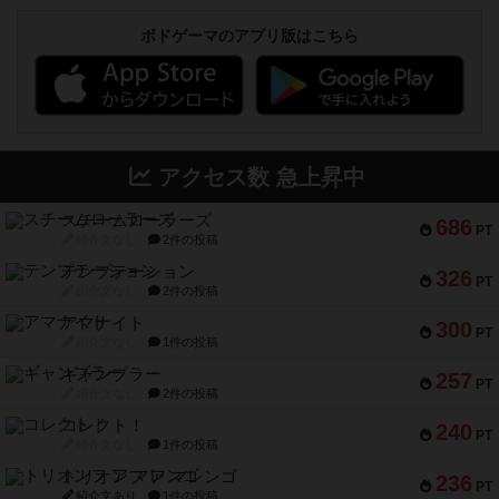
ボドゲーマのアプリ版はこちら
アクセス数 急上昇中
スチームローラーズ
686
PT
紹介文なし
2件の投稿
テンプテーション
326
PT
紹介文なし
2件の投稿
アマナイト
300
PT
紹介文なし
1件の投稿
ギャンブラー
257
PT
紹介文なし
2件の投稿
コレクト！
240
PT
紹介文なし
1件の投稿
トリオンフ ア マレンゴ
236
PT
紹介文あり
1件の投稿