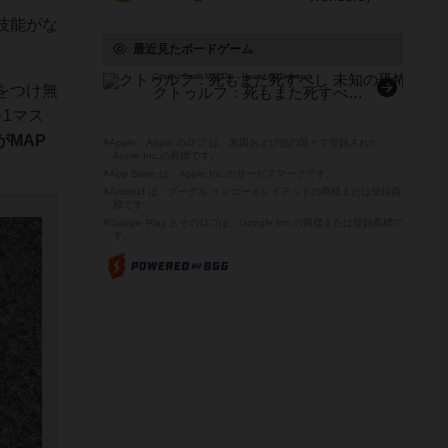
技能がな
最近見たボードゲーム
Cthulhu: Death May Die – Fear of the Unknown
をつけ無
クトゥルフ：死もまた死すべし 未知の恐怖
1マス
MAP
※Apple、Apple のロゴ は、米国および他の国々で登録された
Apple Inc.の商標です。
※App Store は、Apple Inc.のサービスマークです。
※Android は、グーグル インコーポレイテッドの商標または登録商
標です。
※Google Play とそのロゴは、Google Inc.の商標または登録商標で
す。