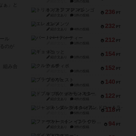
紹介文なし
1件の投稿
なぁ」と
トリオンフ ア マレンゴ
236
PT
紹介文あり
1件の投稿
エレメンツ
232
PT
紹介文あり
4件の投稿
バー！パーティー
ール
212
PT
紹介文なし
1件の投稿
るのが
ギョッと
154
PT
紹介文あり
1件の投稿
クルティボ
。組み合
152
PT
紹介文なし
1件の投稿
ブラヴェスト
140
PT
紹介文なし
1件の投稿
ドブル：ポケットモンスター
122
PT
紹介文あり
4件の投稿
ジャンヌ・ダルク-オルレアン ドロー＆ライト
118
PT
紹介文なし
5件の投稿
ファースト・イン・フライト
94
PT
紹介文あり
3件の投稿
ダイススローン