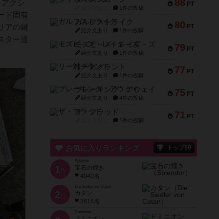
88
３アクシ
PT
紹介文なし
1件の投稿
ード固有
ガルフストライク
80
PT
リアの鍵
紹介文あり
1件の投稿
スター達
モズビ－ズ・レイダ－ズ
79
PT
紹介文あり
1件の投稿
リー対グラント
77
PT
紹介文あり
1件の投稿
ブレーキング・アウェイ
75
PT
紹介文あり
4件の投稿
ザ・フラッド
71
PT
紹介文なし
1件の投稿
お気に入りランキング
トップ50
Splendor
1
宝石の煌き
位
4040名
Die Siedler von Catan
2
カタン
位
3616名
Dominion
ドミニオン