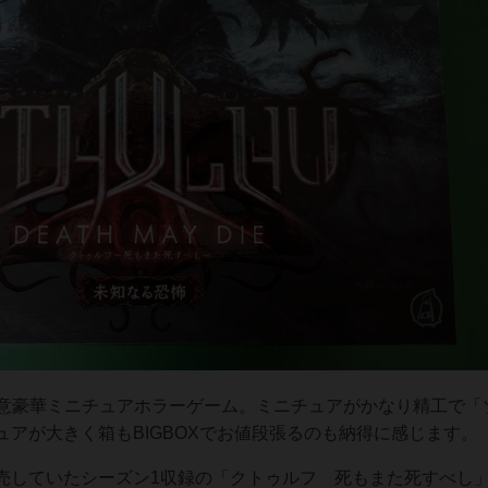
得意豪華ミニチュアホラーゲーム。ミニチュアがかなり精工で「
アが大きく箱もBIGBOXでお値段張るのも納得に感じます。
売していたシーズン1収録の「クトゥルフ 死もまた死すべし