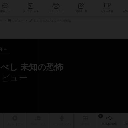
索
新着レビュー
ボードゲーム会
コミュニティ
掲示板一覧
怖
レビュー
しのじゅんぴょんさんの投稿
4年～
べし 未知の恐怖
レビュー
5
リプレイ
日記
戦略
・コツ
ルール
/インスト
掲示板
拡張/関連
作
次