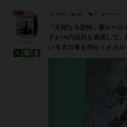
大賢者
650名
4名
0
約1年前
「未知なる恐怖」新ルール
ド1〜6の目的を達成して
しのじゅんぴょん
いる古の者を倒せ！オカル
シェアする