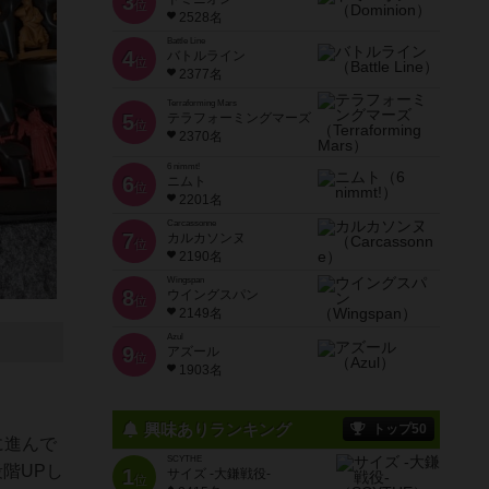
3
位
2528名
Battle Line
4
バトルライン
位
2377名
Terraforming Mars
5
テラフォーミングマーズ
位
2370名
6 nimmt!
6
ニムト
位
2201名
Carcassonne
7
カルカソンヌ
位
2190名
Wingspan
8
ウイングスパン
位
2149名
Azul
9
アズール
位
1903名
興味ありランキング
トップ50
に進んで
SCYTHE
階UPし
1
サイズ -大鎌戦役-
位