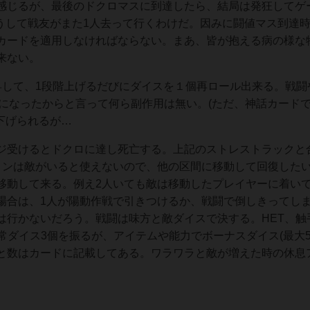
感じるが、最後のドクロマスに到達したら、結局は発狂してゲ
こうして戦友がまた1人去って行くわけだ。因みに闘値マス到達
カードを適用しなければならない。まあ、皆が抱える病の様な
来ない。
昇して、1段階上げるだびにダイスを１個再ロール出来る。戦闘
Xになったからと言って何ら副作用は無い。(ただ、神話カード
下げられるが…
ージ受けるとドクロに達し死亡する。上記のストレストラックと
ョンは敵がいると使えないので、他の区間に移動して回復した
移動して来る。例え2人いても敵は移動したプレイヤーに着い
場合は、1人が陽動作戦で引きつけるか、戦闘で倒しきってし
は行かないだろう。戦闘は味方と敵ダイスで決する。HET、触
常ダイス3個を振るが、アイテムや能力でボーナスダイス(最大5
と数はカードに記載してある。ワラワラと敵が増えた時の休息