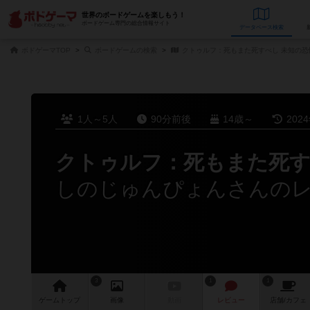
世界のボードゲームを楽しもう！
ボードゲーム専門の総合情報サイト
データベース
検
ボドゲーマTOP
ボードゲームの検索
クトゥルフ：死もまた死すべし 未知の恐
1人～5人
90分前後
14歳～
202
クトゥルフ：死もまた死す
しのじゅんぴょんさんの
3
1
1
ゲーム
トップ
画像
動画
レビュー
店舗/
カフェ