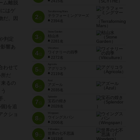
2415名
ーム離脱
時にはゲ
Terraforming Mars
2
テラフォーミングマーズ
物だ。因
位
2394名
Stone Garden
3
枯山水
位
や判定
2281名
で影響あ
Viticulture
4
ワイナリーの四季
位
2272名
Agricola
合わせて
5
アグリコラ
位
2119名
い所だ
Azul
て来るの
6
アズール
位
2035名
まう
Splendor
手、
7
宝石の煌き
位
個)を追
2028名
アクショ
Wingspan
8
ウイングスパン
位
2006名
7 Wonders
9
世界の七不思議
位
1919名