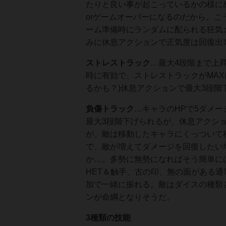
たりと良い事が起こっているかの様に
orゲームオーバーになるのだから。
ーム準備時にランダムに配られる狂気
みに休息アクションで正気度は回復出
ストレストラック
…最大4段階まで上
時に有効で、ストレストラックがMA
るかも？)休息アクションで最大3段階
負傷トラック
…キャラのHPで5ダメ
最大3段階下げられるが、休息アクシ
が、敵は移動したキャラにくっついて
で、敵が増えてダメージを回復したい
か…。多勢に無勢になればそう簡単に
HET＆触手、古の印、無の面がある通
加で一緒に振れる。敵はダイスの種類
ンが命綱となりそうだ。
3種類の技能