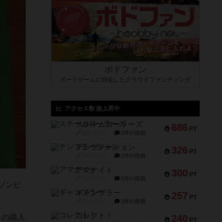
ボドファン
ボードゲームに特化したクラウドファンディング
アクセス数 急上昇中
スチームローラーズ
686
PT
紹介文なし
2件の投稿
テンプテーション
326
PT
紹介文なし
2件の投稿
アマナイト
300
PT
紹介文なし
1件の投稿
ゾンビ
ギャンブラー
257
PT
紹介文なし
2件の投稿
コレクト！
240
」の購入
PT