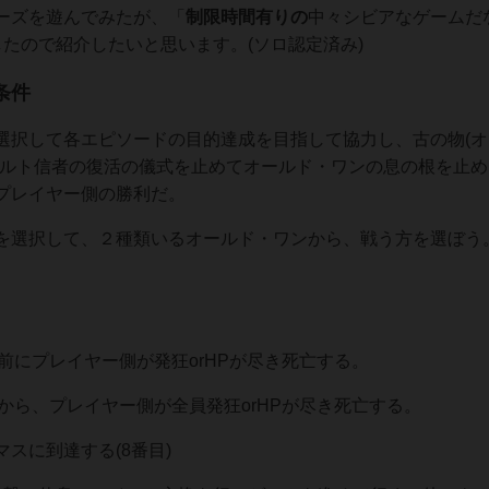
ーズを遊んでみたが、「
制限時間有りの
中々シビアなゲームだ
たので紹介したいと思います。(ソロ認定済み)
条件
選択して各エピソードの目的達成を目指して協力し、古の物(オ
カルト信者の復活の儀式を止めてオールド・ワンの息の根を止め
プレイヤー側の勝利だ。
を選択して、２種類いるオールド・ワンから、戦う方を選ぼう
前にプレイヤー側が発狂orHPが尽き死亡する。
から、プレイヤー側が全員発狂orHPが尽き死亡する。
スに到達する(8番目)