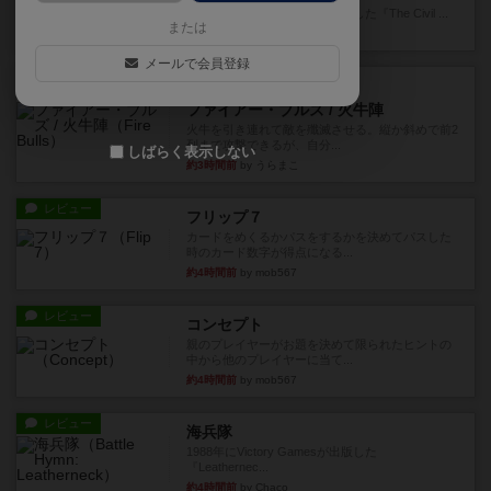
1983年にVictory Gamesが出版した『The Civil ...
または
約1時間前
by Chaco
メールで会員登録
レビュー
画像付き
ファイアー・ブルズ / 火牛陣
火牛を引き連れて敵を殲滅させる。縦か斜めで前2
列まで攻撃できるが、自分...
しばらく表示しない
約3時間前
by うらまこ
レビュー
フリップ７
カードをめくるかパスをするかを決めてパスした
時のカード数字が得点になる...
約4時間前
by mob567
レビュー
コンセプト
親のプレイヤーがお題を決めて限られたヒントの
中から他のプレイヤーに当て...
約4時間前
by mob567
レビュー
海兵隊
1988年にVictory Gamesが出版した
『Leathernec...
約4時間前
by Chaco