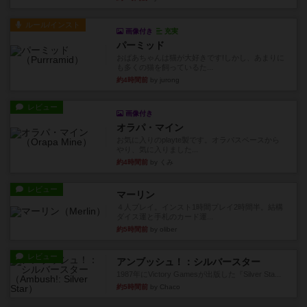
ルール/インスト
画像付き
充実
パーミッド
おばあちゃんは猫が大好きです!しかし、あまりに
も多くの猫を飼っているた...
約4時間前
by jurong
レビュー
画像付き
オラパ・マイン
お気に入りのplayte製です。オラパスペースから
やり、気に入りました...
約4時間前
by くみ
レビュー
マーリン
４人プレイ。インスト1時間プレイ2時間半。結構
ダイス運と手札のカード運...
約5時間前
by oliber
レビュー
アンブッシュ！：シルバースター
1987年にVictory Gamesが出版した『Silver Sta...
約5時間前
by Chaco