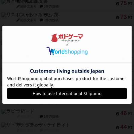
宵と暁の呪文書
75
PT
紹介文あり
8件の投稿
リスボン・トラム 28
73
PT
紹介文あり
9件の投稿
アマナイト
73
PT
紹介文なし
1件の投稿
ブラヴェスト
66
PT
紹介文なし
1件の投稿
スペクタキュラー
60
PT
紹介文なし
1件の投稿
スモールワールド
59
PT
紹介文あり
13件の投稿
ギャンブラー
58
PT
紹介文なし
2件の投稿
Bitter End ブタペスト救出作戦
52
PT
紹介文なし
1件の投稿
ラピード
46
PT
紹介文なし
1件の投稿
ザ・フラッフィー・ライト
44
PT
紹介文なし
0件の投稿