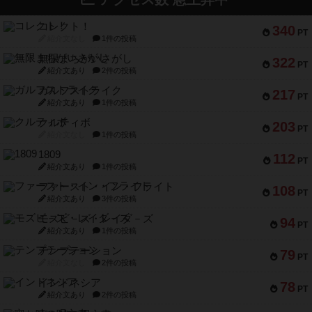
コレクト！
340
PT
紹介文なし
1件の投稿
無限まちがいさがし
322
PT
紹介文あり
2件の投稿
ガルフストライク
217
PT
紹介文あり
1件の投稿
クルティボ
203
PT
紹介文なし
1件の投稿
1809
112
PT
紹介文あり
1件の投稿
ファースト・イン・フライト
108
PT
紹介文あり
3件の投稿
モズビ－ズ・レイダ－ズ
94
PT
紹介文あり
1件の投稿
テンプテーション
79
PT
紹介文なし
2件の投稿
インドネシア
78
PT
紹介文あり
2件の投稿