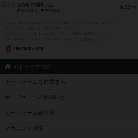
ふたつの城の物語
39
PT
紹介文あり
6件の投稿
※Apple、Apple のロゴ は、米国および他の国々で登録されたApple Inc.の商標です。
※App Store は、Apple Inc.のサービスマークです。
※Android は、グーグル インコーポレイテッドの商標または登録商標です。
※Google Play とそのロゴは、Google Inc.の商標または登録商標です。
ボドゲーマTOP
ボードゲームを検索する
ボードゲームの新着レビュー
ボードゲーム会情報
メカニクス特集