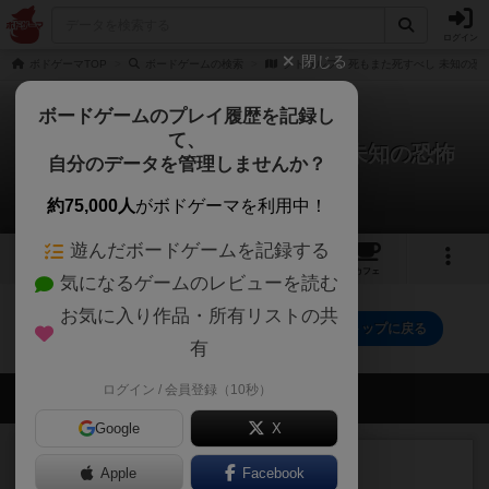
ログイン
閉じる
ボドゲーマTOP
ボードゲームの検索
クトゥルフ：死もまた死すべし 未知の恐
ボードゲームのプレイ履歴を記録し
て、
クトゥルフ：死もまた死すべし 未知の恐怖
自分のデータを管理しませんか？
0件の戦略やコツ
約75,000人
がボドゲーマを利用中！
遊んだボードゲームを記録する
3
1
1
トップ
画像
動画
レビュー
カフェ
気になるゲームのレビューを読む
お気に入り作品・所有リストの共
クトゥルフ：死もまた死すべし 未知の恐怖のトップに戻る
有
ログイン / 会員登録（10秒）
会員の新しい投稿
Google
X
レビュー
充実
Apple
Facebook
南北戦争