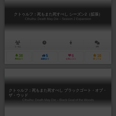
クトゥルフ：死もまた死すべし シーズン2（拡張）
Cthulhu: Death May Die – Season 2 Expansion
1～5人
－
－
0件
38
5
6
16
興味あり
経験あり
お気に入り
持ってる
クトゥルフ：死もまた死すべし ブラックゴート・オブ・
ザ・ウッド
Cthulhu: Death May Die – Black Goat of the Woods