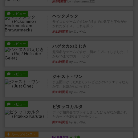
約9時間前
by nekomanma222
レビュー
ヘックメック
サイコロゲームです1から5までの数字と芋虫がか
かれたダイス。これを振っ...
約11時間前
by みいやん
レビュー
ハゲタカのえじき
超有名なゲームですが、初めてプレイしました。1
から15までのカードがプ...
約11時間前
by みいやん
レビュー
ジャスト・ワン
まぁ面白かった‼️よくテレビとかのバラエティなん
かで、お題がわからずに...
約11時間前
by みいやん
レビュー
ピタッコカルタ
ボドゲ相席会でプレイしましたひらがなが書かれ
たカードを2枚まで手をつけ...
約11時間前
by みいやん
ルール/インスト
画像付き
充実