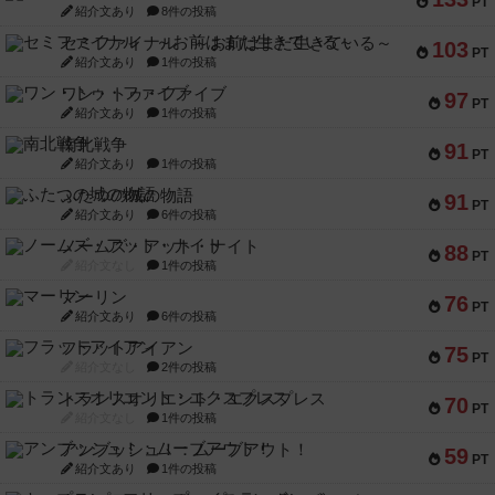
PT
紹介文あり
8件の投稿
セミファイナル ～お前はまだ生きている～
103
PT
紹介文あり
1件の投稿
ワン・トゥ・ファイブ
97
PT
紹介文あり
1件の投稿
南北戦争
91
PT
紹介文あり
1件の投稿
ふたつの城の物語
91
PT
紹介文あり
6件の投稿
ノームズ・アット・ナイト
88
PT
紹介文なし
1件の投稿
マーリン
76
PT
紹介文あり
6件の投稿
フラットアイアン
75
PT
紹介文なし
2件の投稿
トランスオリエント・エクスプレス
70
PT
紹介文なし
1件の投稿
アンブッシュ！：ムーブアウト！
59
PT
紹介文あり
1件の投稿