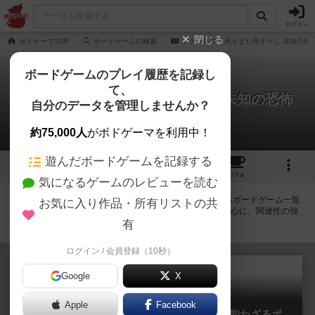
ログイン
閉じる
ボドゲーマTOP
ボードゲームの検索
クトゥルフ：死もまた死すべし 未知の恐
ボードゲームのプレイ履歴を記録し
て、
クトゥルフ：死もまた死すべし 未知の恐怖
自分のデータを管理しませんか？
拡張/関連作品 5件
約75,000人
がボドゲーマを利用中！
遊んだボードゲームを記録する
3
1
1
トップ
画像
動画
レビュー
カフェ
気になるゲームのレビューを読む
クトゥルフ：死もまた死すべし 未知の恐怖に紐付いているボードゲーム一覧
お気に入り作品・所有リストの共
です。拡張版・続編・リメイク版などの同じシリーズを中心に、関連性の強
い作品をまとめています。
有
ログイン / 会員登録（10秒）
Google
X
Apple
Facebook
クトゥルフ ～死もまた死すべし～ 知ること能わざるボ