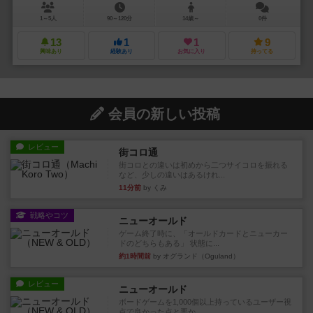
1～5人
90～120分
14歳～
0件
13
1
1
9
興味あり
経験あり
お気に入り
持ってる
会員の新しい投稿
レビュー
街コロ通
街コロとの違いは初めから二つサイコロを振れる
など、少しの違いはあるけれ...
11分前
by くみ
戦略やコツ
ニューオールド
ゲーム終了時に、「オールドカードとニューカー
ドのどちらもある」 状態に...
約1時間前
by オグランド（Oguland）
レビュー
ニューオールド
ボードゲームを1,000個以上持っているユーザー視
点で良かった点と悪か...