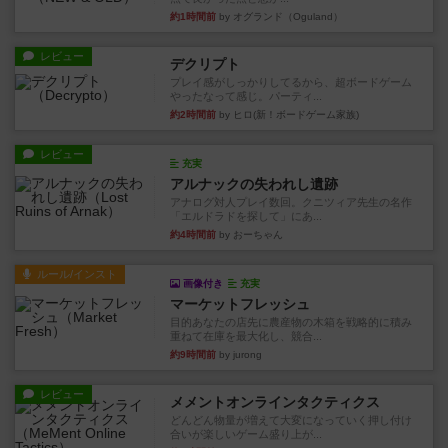
約1時間前
by オグランド（Oguland）
レビュー
デクリプト
プレイ感がしっかりしてるから、超ボードゲーム
やったなって感じ。パーティ...
約2時間前
by ヒロ(新！ボードゲーム家族)
レビュー
充実
アルナックの失われし遺跡
アナログ対人プレイ数回。クニツィア先生の名作
「エルドラドを探して」にあ...
約4時間前
by おーちゃん
ルール/インスト
画像付き
充実
マーケットフレッシュ
目的あなたの店先に農産物の木箱を戦略的に積み
重ねて在庫を最大化し、競合...
約9時間前
by jurong
レビュー
メメントオンラインタクティクス
どんどん物量が増えて大変になっていく押し付け
合いが楽しいゲーム盛り上が...