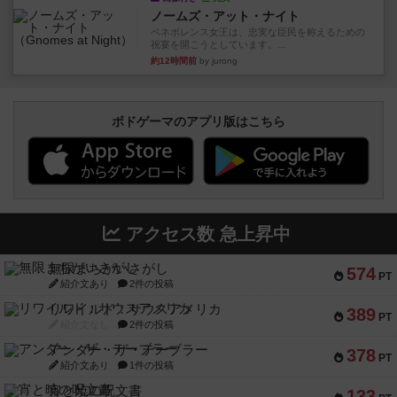
ノームズ・アット・ナイト
ベネボレンス女王は、忠実な臣民を称えるための
祝宴を開こうとしています。...
約12時間前
by jurong
ボドゲーマのアプリ版はこちら
アクセス数 急上昇中
無限まちがいさがし
574
PT
紹介文あり
2件の投稿
リワイルド：サウスアメリカ
389
PT
紹介文なし
2件の投稿
アンダー・ザ・テーブラー
378
PT
紹介文あり
1件の投稿
宵と暁の呪文書
133