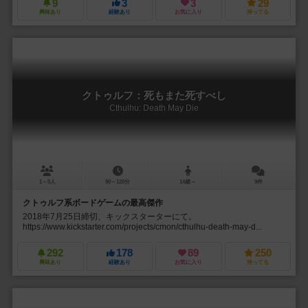
9
3
3
29
興味あり
経験あり
お気に入り
持ってる
クトゥルフ：死もまた死すべし
Cthulhu: Death May Die
1～5人
90～120分
14歳～
9件
クトゥルフ系ボードゲームの最高傑作
2018年7月25日締切、キックスターターにて。
https://www.kickstarter.com/projects/cmon/cthulhu-death-may-d...
292
178
89
250
興味あり
経験あり
お気に入り
持ってる