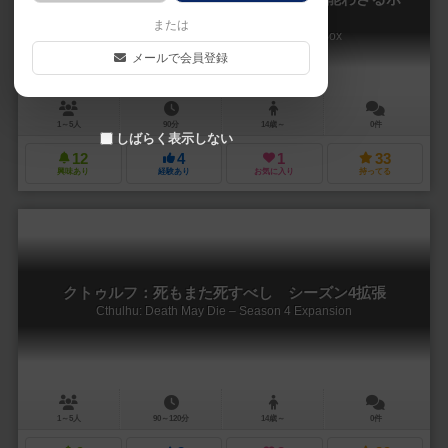
ックス
または
Cthulhu: Death May Die – Unknowable Box
メールで会員登録
1～5人
90分
14歳～
0件
しばらく表示しない
12
4
1
33
興味あり
経験あり
お気に入り
持ってる
クトゥルフ：死もまた死すべし シーズン4拡張
Cthulhu: Death May Die – Season 4 Expansion
1～5人
90～120分
14歳～
0件