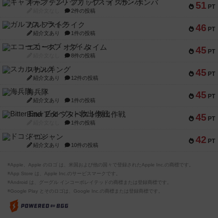
キャプテン・フリップ：イスラ・ボンバ
51
PT
紹介文なし
2件の投稿
ガルフストライク
46
PT
紹介文あり
1件の投稿
エコーズ・オブ・タイム
45
PT
紹介文なし
8件の投稿
スカルキング
45
PT
紹介文あり
12件の投稿
海兵隊
45
PT
紹介文あり
1件の投稿
Bitter End ブタペスト救出作戦
45
PT
紹介文なし
1件の投稿
ドコジャン
42
PT
紹介文あり
10件の投稿
※Apple、Apple のロゴ は、米国および他の国々で登録されたApple Inc.の商標です。
※App Store は、Apple Inc.のサービスマークです。
※Android は、グーグル インコーポレイテッドの商標または登録商標です。
※Google Play とそのロゴは、Google Inc.の商標または登録商標です。