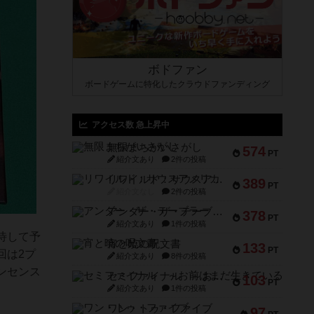
ボドファン
ボードゲームに特化したクラウドファンディング
アクセス数 急上昇中
無限まちがいさがし
574
PT
紹介文あり
2件の投稿
リワイルド：サウスアメリカ
389
PT
紹介文なし
2件の投稿
アンダー・ザ・テーブラー
378
PT
紹介文あり
1件の投稿
待して予
宵と暁の呪文書
133
PT
回は2プ
紹介文あり
8件の投稿
ンセンス
セミファイナル ～お前はまだ生きている～
103
PT
紹介文あり
1件の投稿
ワン・トゥ・ファイブ
97