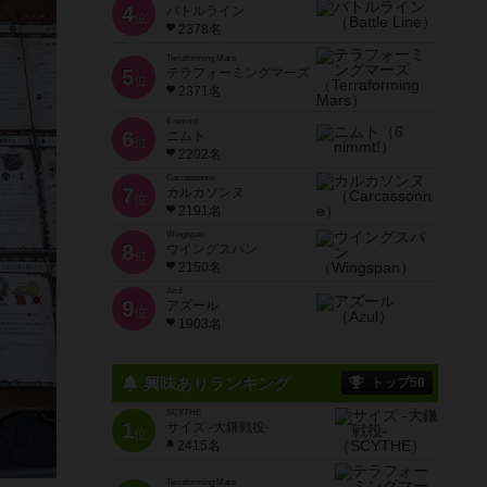
4
バトルライン
位
2378名
Terraforming Mars
5
テラフォーミングマーズ
位
2371名
6 nimmt!
6
ニムト
位
2202名
Carcassonne
7
カルカソンヌ
位
2191名
Wingspan
8
ウイングスパン
位
2150名
Azul
9
アズール
位
1903名
興味ありランキング
トップ50
SCYTHE
1
サイズ -大鎌戦役-
位
2415名
Terraforming Mars