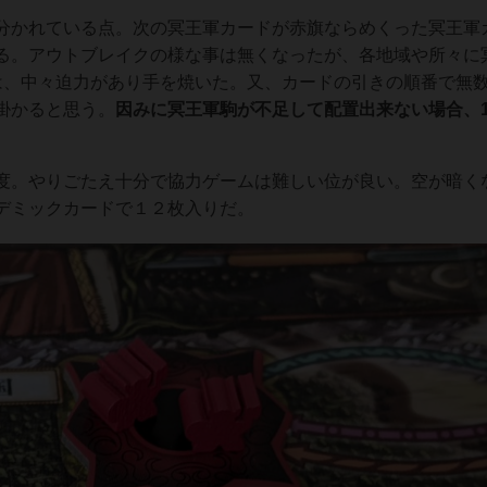
分かれている点。次の冥王軍カードが赤旗ならめくった冥王軍
る。アウトブレイクの様な事は無くなったが、各地域や所々に
は、中々迫力があり手を焼いた。又、カードの引きの順番で無
掛かると思う。
因みに冥王軍駒が不足して配置出来ない場合、
度。やりごたえ十分で協力ゲームは難しい位が良い。空が暗く
デミックカードで１２枚入りだ。