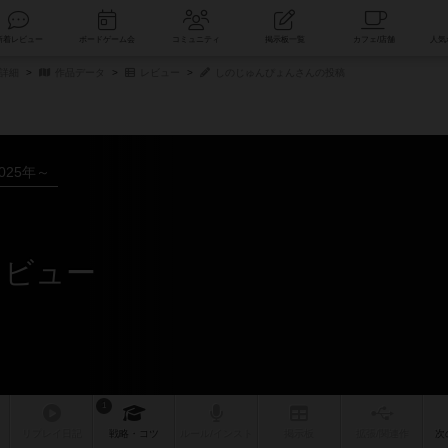
索
新着レビュー
ボードゲーム会
コミュニティ
掲示板一覧
詳細
作品データ
レビュー
しのじゅんぴょんさんの投稿
025年～
レビュー
1
リプレイ
日記
戦略
・コツ
ルール
/インスト
掲示板
拡張/関連
作
次