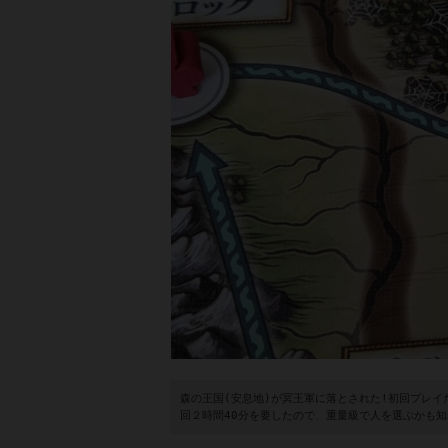
森の王国(安息地)が冥王軍に落とされた!初回プレ
回２時間40分を要したので、重量級で人を選ぶかも