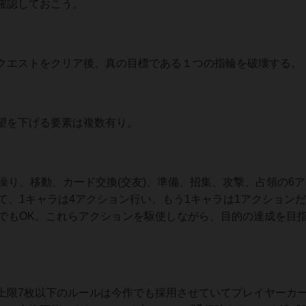
確認しておこう。
クエストをクリア後、真の目標である１つの指輪を破壊する。
望を下げる要素は複数有り。
操り、移動、カード交換(交友)、準備、招集、攻撃、占領の6
て、1キャラは4アクション行い、もう1キャラは1アクション
ンでもOK。これらアクションを駆使しながら、目的の達成を目
上限7枚以下のルールは今作でも採用させていてプレイヤーカ