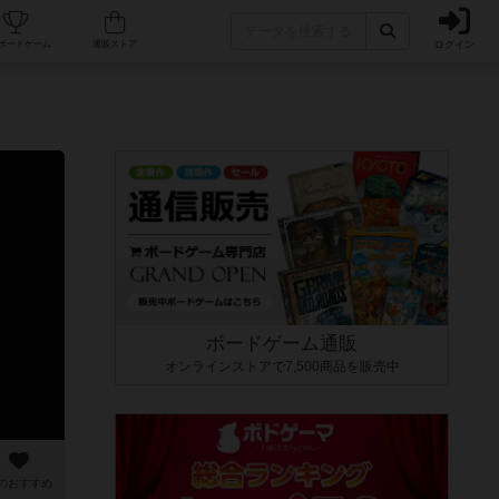
ログイン
カフェ/店舗
人気ボードゲーム
通販ストア
ボードゲーム通販
オンラインストアで7,500商品を販売中
のおすすめ