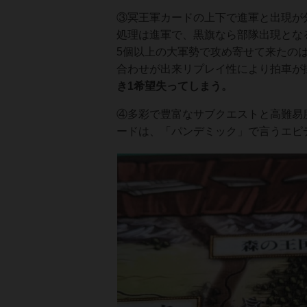
③冥王軍カードの上下で進軍と出現が
処理は進軍で、黒旗なら部隊出現とな
5個以上の大軍勢で攻め寄せて来たの
合わせが出来リプレイ性により拍車が
き1希望失ってしまう。
④多彩で豊富なサブクエストと高難易
ードは、「パンデミック」で言うエピ