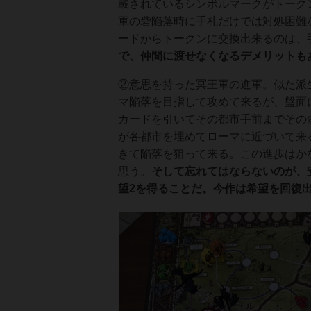
載されているシンボルマークがトーク
軍の砦陥落時に手札だけでは対処困難な
ードからトークンに交換出来るのは、
で、仲間に渡せなくなるデメリットも
②意思を持った冥王軍の進軍。似た派
マ陥落を目指して攻めて来るが、盤面
カードを引いてその都市手前までその
が各都市を埋めてローマに近づいて来
きて陥落を狙って来る。この進歩はか
思う。
そして忘れてはならないのが、
望2を得ることだ。今作は希望を回復出