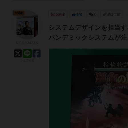
大賢者
534名
6名
0
約1年前
システムデザインを担当す
パンデミックシステムが注
しのじゅんぴょん
シェアする