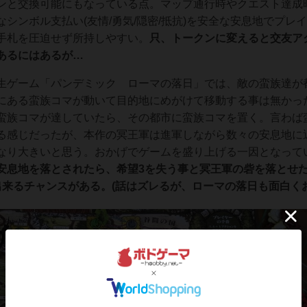
ンと交換可能にもなっている点。マップ通行時やクエスト達成
シンボル支払い(友情/勇気/隠密/抵抗)を安全な安息地でプレ
手札を圧迫せず所持しやすい。
只、トークンに変えると交友ア
あるにはあるが…
生ゲーム「パンデミック ローマの落日」では、敵の蛮族達が
にある蛮族コマが動いて目的地にめがけて移動する事は無かっ
蛮族コマが達していたら、その都市に蛮族コマを置く。言わば
る感じだったが、本作の冥王軍は進軍しながら数々の安息地に
なり大きいと思う。おかげでゲームを盛り上げる一因となって
安息地を落とされたら、希望3を失う事と冥王軍の砦を落とせ
来るチャンスがある。(話はズレるが、ローマの落日も面白くお