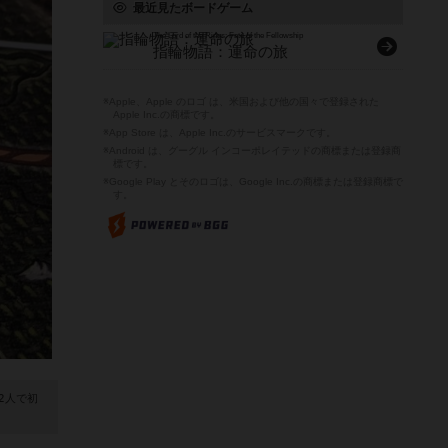
最近見たボードゲーム
The Lord of the Rings: Fate of the Fellowship
指輪物語：運命の旅
※Apple、Apple のロゴ は、米国および他の国々で登録された
Apple Inc.の商標です。
※App Store は、Apple Inc.のサービスマークです。
※Android は、グーグル インコーポレイテッドの商標または登録商
標です。
※Google Play とそのロゴは、Google Inc.の商標または登録商標で
す。
2人で初