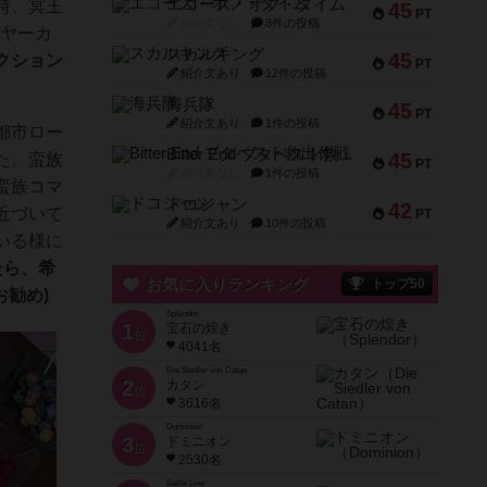
エコーズ・オブ・タイム
時、冥王
45
PT
紹介文なし
8件の投稿
イヤーカ
スカルキング
45
クション
PT
紹介文あり
12件の投稿
海兵隊
45
PT
紹介文あり
1件の投稿
都市ロー
Bitter End ブタペスト救出作戦
45
た。蛮族
PT
紹介文なし
1件の投稿
蛮族コマ
ドコジャン
42
近づいて
PT
紹介文あり
10件の投稿
いる様に
たら、希
お気に入りランキング
トップ50
勧め)
Splendor
1
宝石の煌き
位
4041名
Die Siedler von Catan
2
カタン
位
3616名
Dominion
3
ドミニオン
位
2530名
Battle Line