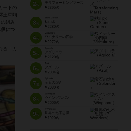
2
テラフォーミングマーズ
位
カードの
2395名
冥王軍駒
Stone Garden
3
数の組み
枯山水
位
2280名
1個につ
Viticulture
4
ワイナリーの四季
位
2272名
なる！カ
Agricola
5
アグリコラ
位
2120名
Azul
6
アズール
位
2034名
Splendor
7
宝石の煌き
位
2030名
Wingspan
8
ウイングスパン
位
2006名
7 Wonders
9
世界の七不思議
位
1920名