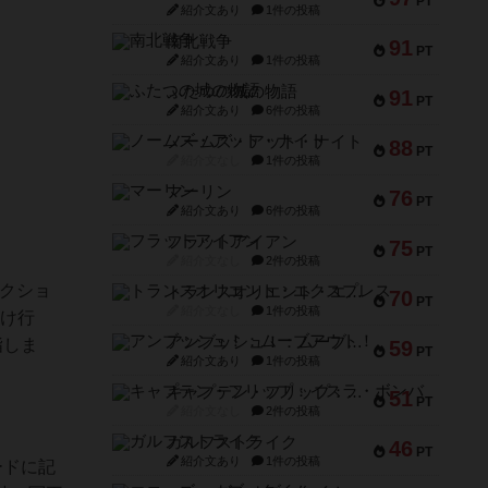
PT
紹介文あり
1件の投稿
南北戦争
91
PT
紹介文あり
1件の投稿
ふたつの城の物語
91
PT
紹介文あり
6件の投稿
ノームズ・アット・ナイト
88
PT
紹介文なし
1件の投稿
マーリン
76
PT
紹介文あり
6件の投稿
フラットアイアン
75
PT
紹介文なし
2件の投稿
アクショ
トランスオリエント・エクスプレス
70
PT
紹介文なし
1件の投稿
だけ行
アンブッシュ！：ムーブアウト！
指しま
59
PT
紹介文あり
1件の投稿
キャプテン・フリップ：イスラ・ボンバ
51
PT
紹介文なし
2件の投稿
ガルフストライク
46
PT
紹介文あり
1件の投稿
ードに記