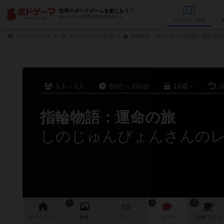
世界のボードゲームを楽しもう！
ボードゲーム専門の総合情報サイト
データベース
検
ボドゲーマTOP
ボードゲームの検索
指輪物語：運命の旅 日本語版の通販/商品
1人～5人
60分～150分
14歳～
2
指輪物語：運命の旅
しのじゅんぴょんさんの
1
7
11
ゲーム
トップ
画像
動画
レビュー
店舗/
カフェ