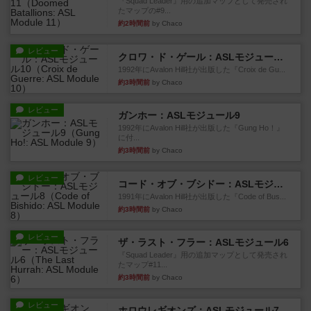
『Squad Leader』用の追加マップとして発売され
たマップの#9...
約2時間前
by Chaco
レビュー
クロワ・ド・ゲール：ASLモジュール10
1992年にAvalon Hill社が出版した『Croix de Gu...
約3時間前
by Chaco
レビュー
ガンホー：ASLモジュール9
1992年にAvalon Hill社が出版した『Gung Ho！』
に付...
約3時間前
by Chaco
レビュー
コード・オブ・ブシドー：ASLモジュール8
1991年にAvalon Hill社が出版した『Code of Bus...
約3時間前
by Chaco
レビュー
ザ・ラスト・フラー：ASLモジュール6
『Squad Leader』用の追加マップとして発売され
たマップ#11...
約3時間前
by Chaco
レビュー
ホロウレギオンズ：ASLモジュール7