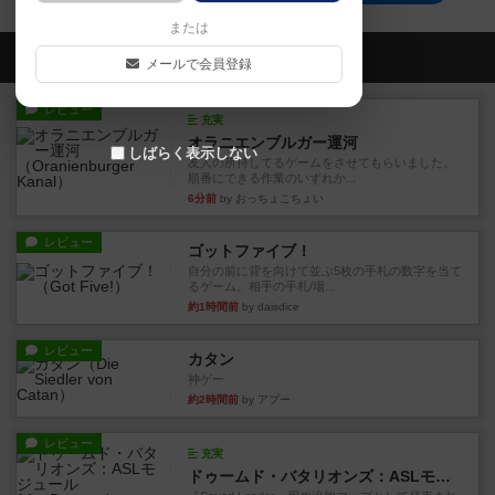
または
会員の新しい投稿
メールで会員登録
レビュー
充実
オラニエンブルガー運河
しばらく表示しない
友人の所持してるゲームをさせてもらいました。
順番にできる作業のいずれか...
6分前
by おっちょこちょい
レビュー
ゴットファイブ！
自分の前に背を向けて並ぶ5枚の手札の数字を当て
るゲーム。相手の手札/場...
約1時間前
by daisdice
レビュー
カタン
神ゲー
約2時間前
by アプー
レビュー
充実
ドゥームド・バタリオンズ：ASLモジュール11