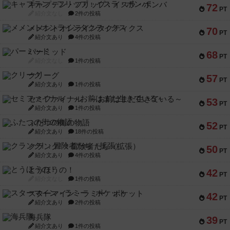
キャプテン・フリップ：イスラ・ボンバ
72
PT
紹介文なし
2件の投稿
メメントオンラインタクティクス
70
PT
紹介文あり
4件の投稿
パーミッド
68
PT
紹介文なし
1件の投稿
クリーグ
57
PT
紹介文あり
1件の投稿
セミファイナル ～お前はまだ生きている～
53
PT
紹介文あり
1件の投稿
ふたつの街の物語
52
PT
紹介文あり
18件の投稿
クランク! ：冒険者たち（拡張）
50
PT
紹介文あり
4件の投稿
とうほうの！
42
PT
紹介文なし
1件の投稿
スターマイン・ラミー ポケット
42
PT
紹介文あり
2件の投稿
海兵隊
39
PT
紹介文あり
1件の投稿