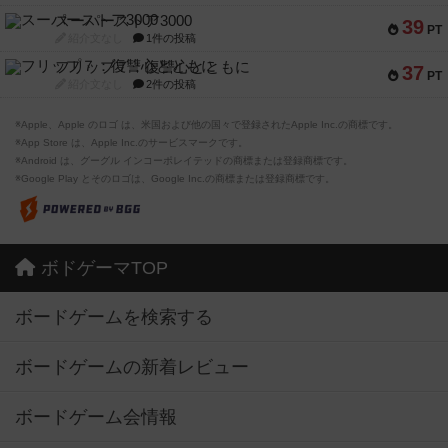
スーパーストア3000
39
PT
紹介文なし
1件の投稿
フリップ７：復讐心とともに
37
PT
紹介文なし
2件の投稿
※Apple、Apple のロゴ は、米国および他の国々で登録されたApple Inc.の商標です。
※App Store は、Apple Inc.のサービスマークです。
※Android は、グーグル インコーポレイテッドの商標または登録商標です。
※Google Play とそのロゴは、Google Inc.の商標または登録商標です。
ボドゲーマTOP
ボードゲームを検索する
ボードゲームの新着レビュー
ボードゲーム会情報