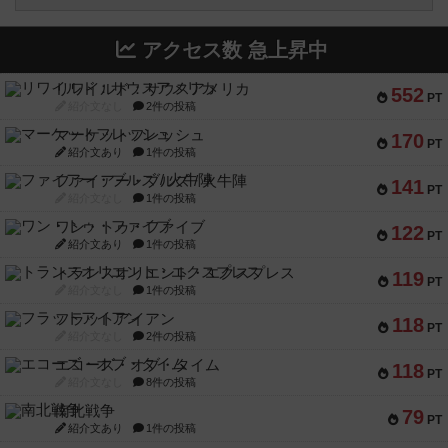
アクセス数 急上昇中
リワイルド：サウスアメリカ
552
PT
紹介文なし
2件の投稿
マーケットフレッシュ
170
PT
紹介文あり
1件の投稿
ファイアー・ブルズ / 火牛陣
141
PT
紹介文なし
1件の投稿
ワン・トゥ・ファイブ
122
PT
紹介文あり
1件の投稿
トランスオリエント・エクスプレス
119
PT
紹介文なし
1件の投稿
フラットアイアン
118
PT
紹介文なし
2件の投稿
エコーズ・オブ・タイム
118
PT
紹介文なし
8件の投稿
南北戦争
79
PT
紹介文あり
1件の投稿