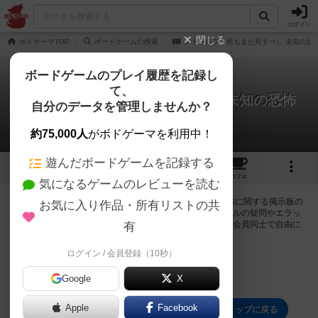
ログイン
閉じる
ボドゲーマTOP
ボードゲームの検索
クトゥルフ：死もまた死すべし 未知の恐
ボードゲームのプレイ履歴を記録し
て、
クトゥルフ：死もまた死すべし 未知の恐怖
自分のデータを管理しませんか？
0件の掲示板
約75,000人
がボドゲーマを利用中！
遊んだボードゲームを記録する
3
1
1
トップ
画像
動画
レビュー
カフェ
気になるゲームのレビューを読む
ログインするとクトゥルフ：死もまた死すべし 未知の恐怖に関する掲示板の
お気に入り作品・所有リストの共
作成やコメントの書き込みが出来るようになります。ルールの疑問やエラッ
タ情報、マニュアルでは判断し辛い曖昧な表記等について会員同士で自由に
有
コミュニケーションをとることが出来ます。
ログイン / 会員登録（10秒）
ログイン/無料会員登録
Google
X
Apple
Facebook
クトゥルフ：死もまた死すべし 未知の恐怖のトップに戻る