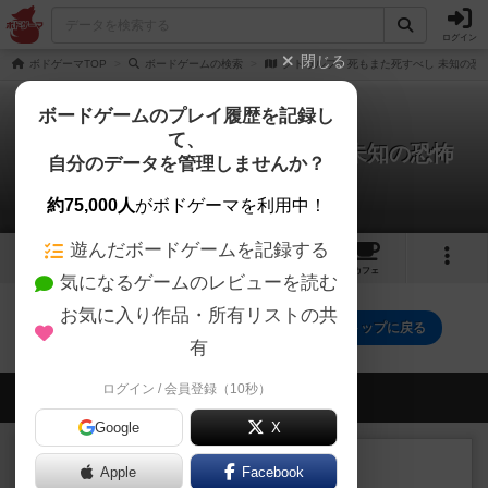
ログイン
閉じる
ボドゲーマTOP
ボードゲームの検索
クトゥルフ：死もまた死すべし 未知の恐
ボードゲームのプレイ履歴を記録し
て、
クトゥルフ：死もまた死すべし 未知の恐怖
自分のデータを管理しませんか？
0件のリプレイ日記
約75,000人
がボドゲーマを利用中！
遊んだボードゲームを記録する
3
1
1
トップ
画像
動画
レビュー
カフェ
気になるゲームのレビューを読む
お気に入り作品・所有リストの共
クトゥルフ：死もまた死すべし 未知の恐怖のトップに戻る
有
ログイン / 会員登録（10秒）
会員の新しい投稿
Google
X
レビュー
充実
Apple
Facebook
エコーズ・オブ・タイム