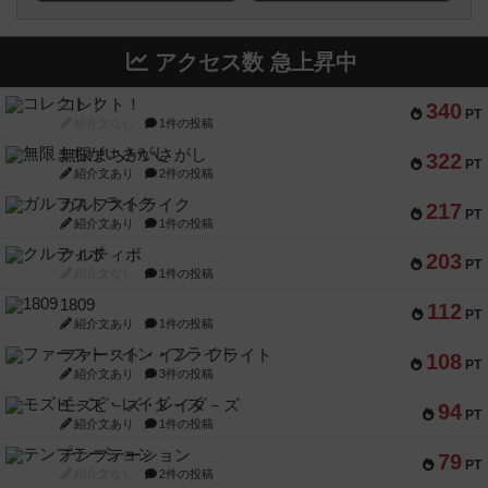
アクセス数 急上昇中
コレクト！
340
PT
紹介文なし
1件の投稿
無限まちがいさがし
322
PT
紹介文あり
2件の投稿
ガルフストライク
217
PT
紹介文あり
1件の投稿
クルティボ
203
PT
紹介文なし
1件の投稿
1809
112
PT
紹介文あり
1件の投稿
ファースト・イン・フライト
108
PT
紹介文あり
3件の投稿
モズビ－ズ・レイダ－ズ
94
PT
紹介文あり
1件の投稿
テンプテーション
79
PT
紹介文なし
2件の投稿