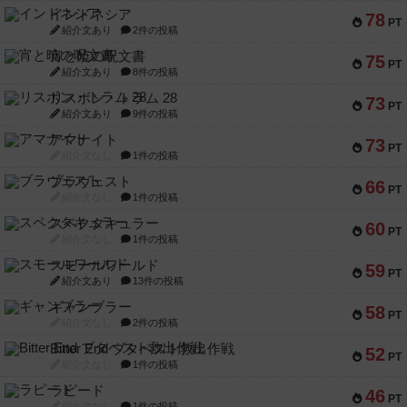
インドネシア
78
PT
紹介文あり
2件の投稿
宵と暁の呪文書
75
PT
紹介文あり
8件の投稿
リスボン・トラム 28
73
PT
紹介文あり
9件の投稿
アマナイト
73
PT
紹介文なし
1件の投稿
ブラヴェスト
66
PT
紹介文なし
1件の投稿
スペクタキュラー
60
PT
紹介文なし
1件の投稿
スモールワールド
59
PT
紹介文あり
13件の投稿
ギャンブラー
58
PT
紹介文なし
2件の投稿
Bitter End ブタペスト救出作戦
52
PT
紹介文なし
1件の投稿
ラピード
46
PT
紹介文なし
1件の投稿