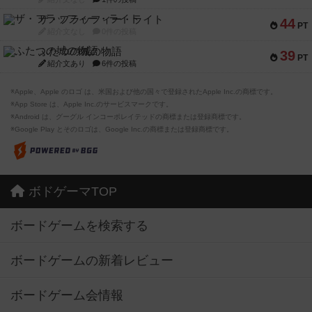
ザ・フラッフィー・ライト
44
PT
紹介文なし
0件の投稿
ふたつの城の物語
39
PT
紹介文あり
6件の投稿
※Apple、Apple のロゴ は、米国および他の国々で登録されたApple Inc.の商標です。
※App Store は、Apple Inc.のサービスマークです。
※Android は、グーグル インコーポレイテッドの商標または登録商標です。
※Google Play とそのロゴは、Google Inc.の商標または登録商標です。
ボドゲーマTOP
ボードゲームを検索する
ボードゲームの新着レビュー
ボードゲーム会情報