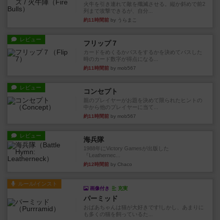
火牛を引き連れて敵を殲滅させる。縦か斜めで前2
列まで攻撃できるが、自分...
約11時間前
by うらまこ
レビュー
フリップ７
カードをめくるかパスをするかを決めてパスした
時のカード数字が得点になる...
約11時間前
by mob567
レビュー
コンセプト
親のプレイヤーがお題を決めて限られたヒントの
中から他のプレイヤーに当て...
約11時間前
by mob567
レビュー
海兵隊
1988年にVictory Gamesが出版した
『Leathernec...
約12時間前
by Chaco
ルール/インスト
画像付き
充実
パーミッド
おばあちゃんは猫が大好きです!しかし、あまりに
も多くの猫を飼っているた...