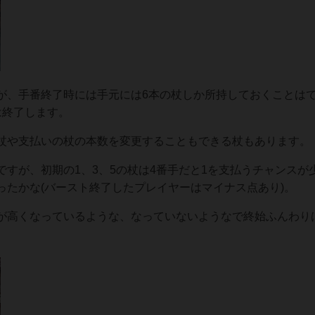
が、手番終了時には手元には6本の杖しか所持しておくことは
は終了します。
杖や支払いの杖の本数を変更することもできる杖もあります。
すが、初期の1、3、5の杖は4番手だと1を支払うチャンスが
ったかな(バースト終了したプレイヤーはマイナス点あり)。
が高くなっているような、なっていないようなで終始ふんわり