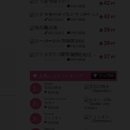
とうほうの！
42
PT
紹介文なし
1件の投稿
スターマイン・ラミー ポケット
42
PT
紹介文あり
2件の投稿
海兵隊
39
PT
紹介文あり
1件の投稿
スーパーストア3000
39
PT
紹介文なし
1件の投稿
フリップ７：復讐心とともに
37
PT
紹介文なし
2件の投稿
お気に入りランキング
トップ50
Splendor
1
宝石の煌き
位
4042名
Die Siedler von Catan
2
カタン
位
3616名
Dominion
3
ドミニオン
位
2530名
Battle Line