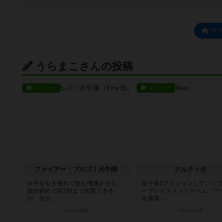
マ
うらまこさんの投稿
レビュー
レビュー
ファイアー・ブルズ / 火牛陣
クルティボ
火牛を引き連れて敵を殲滅させる。
毎手番2アクションしていく
縦か斜めで前2列まで攻撃できる
ープレイスメントゲーム。ワ
が、自分...
を農場...
2日前
の投稿
4日前
の投稿