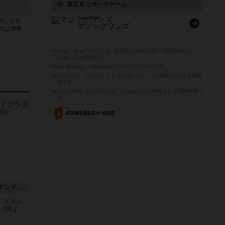
最近見たボードゲーム
Magic Wands
プレイヤ
マジックワンズ
のは簡単
※Apple、Apple のロゴ は、米国および他の国々で登録された
Apple Inc.の商標です。
※App Store は、Apple Inc.のサービスマークです。
※Android は、グーグル インコーポレイテッドの商標または登録商
標です。
※Google Play とそのロゴは、Google Inc.の商標または登録商標で
す。
アズール：シントラのステンドグラス
。ステン
✨1部よ