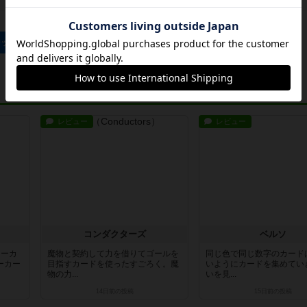
ジックワンズのトップに戻る
レビュー
レビュー
コンダクターズ
ベルソ
ワーカ
魔物と契約して力を借りてゴールを
同じ色で同じ数字のカード
ーカー
目指すカードを使ったすごろく。魔
いようにカードを集めてい
物の力...
いを見...
14日前
の投稿
15日前
の投稿