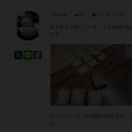
たまご
225名
2名
0
7ヶ月前
杖と杖を交換していき、より価値の高
ます。
うらまこ
シェアする
はじめは1、3、5の価値の杖を所持
す。