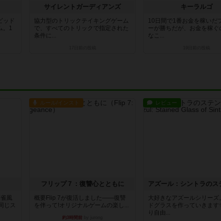
サイレントガーディアンズ
キーラルゴ
ビッド
協力型のトリックテイキングゲーム
10日間で1番お金を稼いだ
ム。1
で、すべてのトリックで指定された
ーが勝ちだが、お金を稼ぐ
条件に...
なこ...
17日前
の投稿
19日前
の投稿
ルール/インスト
レビュー
フリップ７：復讐心とともに
麻雀風
概要Flip 7が復活しました――復讐
大好きなアズールシリーズ
同じス
を伴って!オリジナルゲームの楽し...
ドグラスを作っていきます
り自由...
約3時間前
by jurong