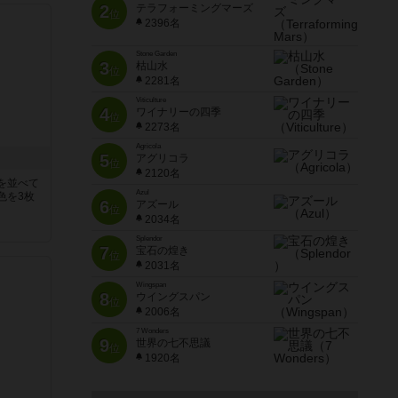
2
テラフォーミングマーズ
位
2396名
Stone Garden
3
枯山水
位
2281名
Viticulture
4
ワイナリーの四季
位
2273名
Agricola
5
アグリコラ
位
2120名
を並べて
Azul
色を3枚
6
アズール
位
2034名
Splendor
7
宝石の煌き
位
2031名
Wingspan
8
ウイングスパン
位
2006名
7 Wonders
9
世界の七不思議
位
1920名