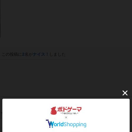
この投稿に
2
名が
ナイス！
しました
イン/会員登録でコメント
ログインする