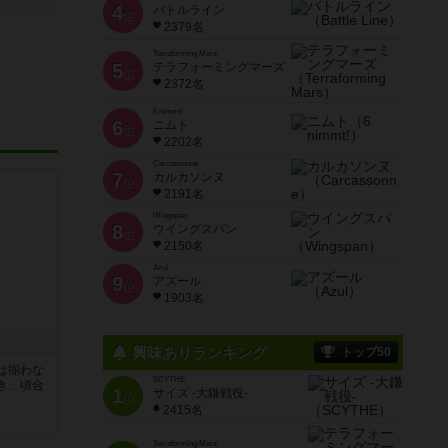
4
バトルライン
位
2379名
Terraforming Mars
5
テラフォーミングマーズ
位
2372名
6 nimmt!
6
ニムト
位
2202名
Carcassonne
7
カルカソンヌ
位
2191名
Wingspan
8
ウイングスパン
位
2150名
Azul
9
アズール
位
1903名
興味ありランキング
トップ50
は揃わな
SCYTHE
き、頃合
1
サイズ -大鎌戦役-
位
2415名
Terraforming Mars