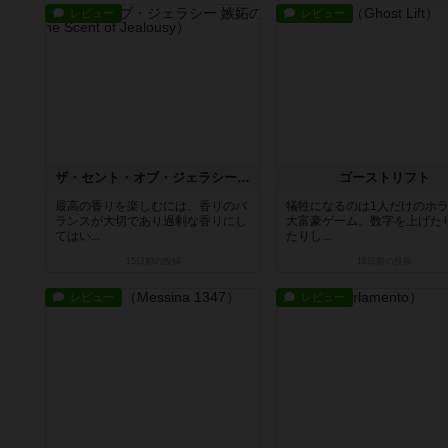
レビュー
レビュー
ザ・セント・オブ・ジェラシー 嫉妬の香り
ゴーストリフト
最高の香りを楽しむには、香りのバ
犠牲になるのは1人だけのホ
ランスが大切であり過剰な香りにし
大富豪ゲーム。数字を上げた
てはい...
たりし...
15日前
の投稿
16日前
の投稿
レビュー
レビュー