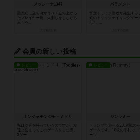
メッシーナ1347
パラメント
黒死病に立ち向かうべく立ち上がっ
暫定トリック勝者が発生する
たプレイヤー達。火消しをしながら
式のトリックテイキングゲー
人々を...
は7、...
16日前
の投稿
16日前
の投稿
会員の新しい投稿
レビュー
レビュー
ナンジャモンジャ・ミドリ
ジンラミー
私は吃音を持っているのですが、友
トランプで遊べる2人対戦の
達と集まってこのゲームをした際、
ゲームです。10枚の手札で、
3ゲー...
ーツ...