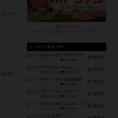
いはでき
ボドファン
ボードゲームに特化したクラウドファンディング
アクセス数 急上昇中
リワイルド：サウスアメリカ
552
PT
紹介文なし
2件の投稿
マーケットフレッシュ
170
PT
紹介文あり
1件の投稿
に処理を
ファイアー・ブルズ / 火牛陣
141
PT
紹介文なし
1件の投稿
ワン・トゥ・ファイブ
122
PT
紹介文あり
1件の投稿
トランスオリエント・エクスプレス
119
PT
紹介文なし
1件の投稿
フラットアイアン
118