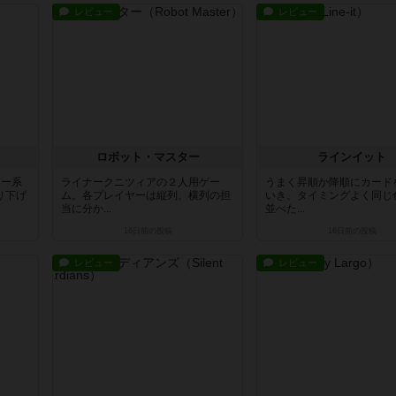
レビュー
レビュー
ロボット・マスター
ラインイット
ラー系
ライナークニツィアの２人用ゲー
うまく昇順か降順にカード
り下げ
ム。各プレイヤーは縦列、横列の担
いき、タイミングよく同じ
当に分か...
並べた...
16日前
の投稿
16日前
の投稿
レビュー
レビュー