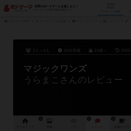
世界のボードゲームを楽しもう！
ボードゲーム専門の総合情報サイト
データベース
検
ボドゲーマTOP
ボードゲームの検索
マジックワンズ
レビュー
2人～4人
30分前後
10歳～
202
マジックワンズ
うらまこさんのレビュー
2
6
3
ゲーム
トップ
画像
動画
レビュー
店舗/
カフェ