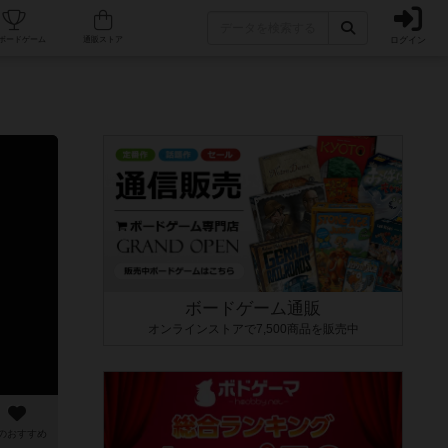
ログイン
カフェ/店舗
人気ボードゲーム
通販ストア
ボードゲーム通販
オンラインストアで7,500商品を販売中
のおすすめ