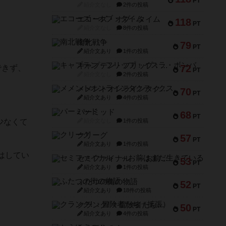
PT
紹介文なし
2件の投稿
エコーズ・オブ・タイム
118
PT
紹介文なし
8件の投稿
南北戦争
79
PT
紹介文あり
1件の投稿
キャプテン・フリップ：イスラ・ボンバ
72
できず、
PT
紹介文なし
2件の投稿
メメントオンラインタクティクス
70
PT
紹介文あり
4件の投稿
パーミッド
68
PT
少なくて
紹介文なし
1件の投稿
クリーグ
57
PT
紹介文あり
1件の投稿
はしてい
セミファイナル ～お前はまだ生きている～
53
PT
紹介文あり
1件の投稿
ふたつの街の物語
52
PT
紹介文あり
18件の投稿
クランク! ：冒険者たち（拡張）
50
PT
紹介文あり
4件の投稿