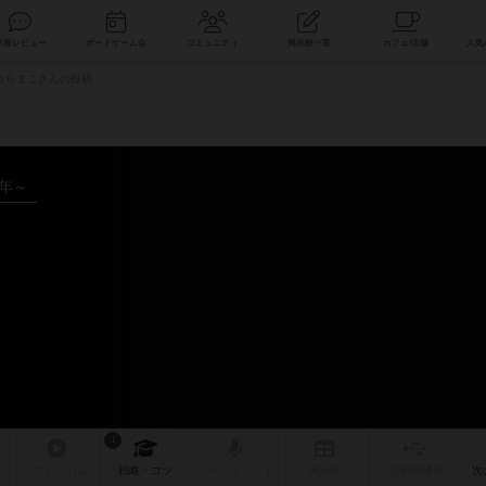
索
新着レビュー
ボードゲーム会
コミュニティ
掲示板一覧
うらまこさんの投稿
5年～
1
リプレイ
日記
戦略
・コツ
ルール
/インスト
掲示板
拡張/関連
作
次