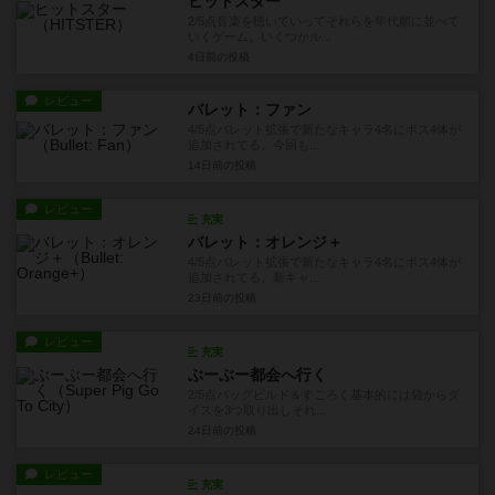
ヒットスター
2/5点音楽を聴いていってそれらを年代順に並べて
いくゲーム。いくつかル...
4日前
の投稿
レビュー
バレット：ファン
4/5点バレット拡張で新たなキャラ4名にボス4体が
追加されてる。今回も...
14日前
の投稿
レビュー
充実
バレット：オレンジ＋
4/5点バレット拡張で新たなキャラ4名にボス4体が
追加されてる。新キャ...
23日前
の投稿
レビュー
充実
ぶーぶー都会へ行く
2/5点バッグビルド＆すごろく基本的には袋からダ
イスを3つ取り出しそれ...
24日前
の投稿
レビュー
充実