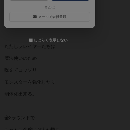
または
どのモンスターが勝つか
メールで会員登録
予想するゲーム。
しばらく表示しない
ただしプレイヤーたちは
魔法使いのため
呪文でコッソリ
モンスターを強化したり
弱体化出来る。
全3ラウンドで
もっとも金稼いだ人が勝ち。