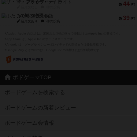
ザ・フラッフィー・ライト
44
PT
紹介文なし
0件の投稿
ふたつの城の物語
39
PT
紹介文あり
6件の投稿
※Apple、Apple のロゴ は、米国および他の国々で登録されたApple Inc.の商標です。
※App Store は、Apple Inc.のサービスマークです。
※Android は、グーグル インコーポレイテッドの商標または登録商標です。
※Google Play とそのロゴは、Google Inc.の商標または登録商標です。
ボドゲーマTOP
ボードゲームを検索する
ボードゲームの新着レビュー
ボードゲーム会情報