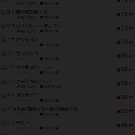
78
PT
紹介文あり
2件の投稿
宵と暁の呪文書
75
PT
紹介文あり
8件の投稿
リスボン・トラム 28
73
PT
紹介文あり
9件の投稿
アマナイト
73
PT
紹介文なし
1件の投稿
ブラヴェスト
66
PT
紹介文なし
1件の投稿
スペクタキュラー
60
PT
紹介文なし
1件の投稿
スモールワールド
59
PT
紹介文あり
13件の投稿
ギャンブラー
58
PT
紹介文なし
2件の投稿
Bitter End ブタペスト救出作戦
52
PT
紹介文なし
1件の投稿
ラピード
46
PT
紹介文なし
1件の投稿