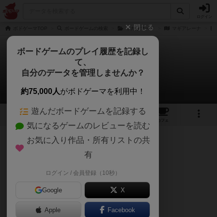
ログイン
閉じる
ボドゲーマTOP
ボードゲームの検索
イカサマージ
マギアレーナ
ボードゲームのプレイ履歴を記録し
て、
マギアレーナ
自分のデータを管理しませんか？
ワタルさんのレビュー
約75,000人
がボドゲーマを利用中！
遊んだボードゲームを記録する
3
4
8
トップ
画像
動画
レビュー
カフェ
気になるゲームのレビューを読む
お気に入り作品・所有リストの共
153名
0名
0
7ヶ月前
有
ログイン / 会員登録（10秒）
4/5点
Google
X
Apple
Facebook
ドラクエの格闘場のように