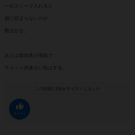
一応スリーブ入れると
箱に収まらないのが
難点かな。
あとは箱自体が地味で
チョット勿体ない気はする。
この投稿に
0
名が
ナイス！
しました
ナイス！