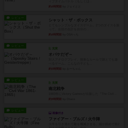
ィブタイムバトル（もしくは...
約4時間前
by ジェイとと
レビュー
シャット・ザ・ボックス
とてもシンプルなダイスゲーム。2つのダイスを振
って、出目の合計を自分の...
約4時間前
by OSAっち
レビュー
充実
オバケだぞ～
対人アナログプレイ。簡単なルールで誰とでも遊
べるゲーム。こんなの子ども...
約5時間前
by おーちゃん
レビュー
充実
南北戦争
1983年にVictory Gamesが出版した『The Civil ...
約9時間前
by Chaco
レビュー
画像付き
ファイアー・ブルズ / 火牛陣
火牛を引き連れて敵を殲滅させる。縦か斜めで前2