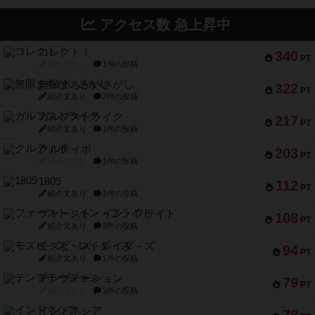
アクセス数 急上昇中
コレクト！
340
PT
紹介文なし
1件の投稿
無限まちがいさがし
322
PT
紹介文あり
2件の投稿
ガルフストライク
217
PT
紹介文あり
1件の投稿
クルティボ
203
PT
紹介文なし
1件の投稿
1809
112
PT
紹介文あり
1件の投稿
ファースト・イン・フライト
108
PT
紹介文あり
3件の投稿
モズビ－ズ・レイダ－ズ
94
PT
紹介文あり
1件の投稿
テンプテーション
79
PT
紹介文なし
2件の投稿
インドネシア