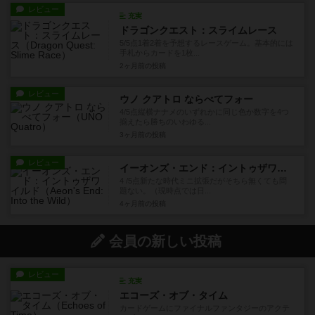
レビュー
充実
ドラゴンクエスト：スライムレース
5/5点1着2着を予想するレースゲーム。基本的には
手札からカードを1枚...
2ヶ月前
の投稿
レビュー
ウノ クアトロ ならべてフォー
4/5点縦横ナナメのいずれかに同じ色か数字を4つ
揃えたら勝ちのいわゆる...
3ヶ月前
の投稿
レビュー
イーオンズ・エンド：イントゥザワイルド
4 /5点新たな時代ミニ拡張だがそちら無くても問
題ない。（現時点では日...
4ヶ月前
の投稿
会員の新しい投稿
レビュー
充実
エコーズ・オブ・タイム
カードゲームにファイナルファンタジーのアクテ