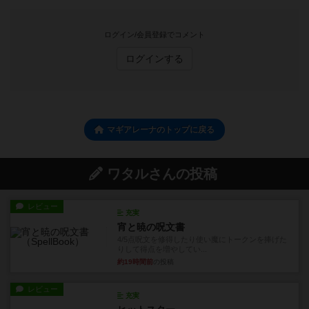
ログイン/会員登録でコメント
ログインする
マギアレーナのトップに戻る
ワタルさんの投稿
レビュー
充実
宵と暁の呪文書
4/5点呪文を修得したり使い魔にトークンを捧げた
りして得点を増やしてい...
約19時間前
の投稿
レビュー
充実