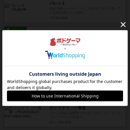
バレット
4/5点弾幕シューティング。基本的には次々降って
くる弾丸消しつつ左隣の...
29日前
の投稿
レビュー
充実
ゴットファイブ！
2/5点自分の数字5つを推理するタギロン風ゲー
ム。（他プレイヤーのみに...
約1ヶ月前
の投稿
レビュー
充実
ホシヅクリ：一等星
ホシヅクリ拡張。サプライのカード11種類と新ル
ールが追加されている。サ...
約2ヶ月前
の投稿
戦略やコツ
充実
ホシヅクリ：一等星
カード評価を10段階でまとめてみた。(ランダムサ
プライのみ)なお拡張ル...
約2ヶ月前
の投稿