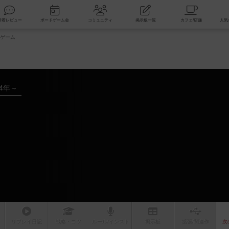
索
新着レビュー
ボードゲーム会
コミュニティ
掲示板一覧
ゲーム
24年～
ム
リプレイ
日記
戦略
・コツ
ルール
/インスト
掲示板
拡張/関連
作
次