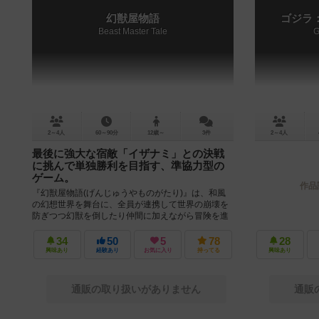
幻獣屋物語
ゴジラ
Beast Master Tale
G
2～4人
60～90分
12歳～
3件
2～4人
最後に強大な宿敵「イザナミ」との決戦
に挑んで単独勝利を目指す、準協力型の
ゲーム。
作品
『幻獣屋物語(げんじゅうやものがたり)』は、和風
の幻想世界を舞台に、全員が連携して世界の崩壊を
防ぎつつ幻獣を倒したり仲間に加えながら冒険を進
め、最後に強大な宿敵「イザナミ」と...
34
50
5
78
28
興味あり
経験あり
お気に入り
持ってる
興味あり
通販の取り扱いがありません
通販