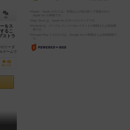
※Apple、Apple のロゴ は、米国および他の国々で登録された
Apple Inc.の商標です。
5件
※App Store は、Apple Inc.のサービスマークです。
ーをス
※Android は、グーグル インコーポレイテッドの商標または登録商
標です。
するこ
※Google Play とそのロゴは、Google Inc.の商標または登録商標で
ブストラ
す。
手のリーダ
ルゲームで
ターをボー
46
持ってる