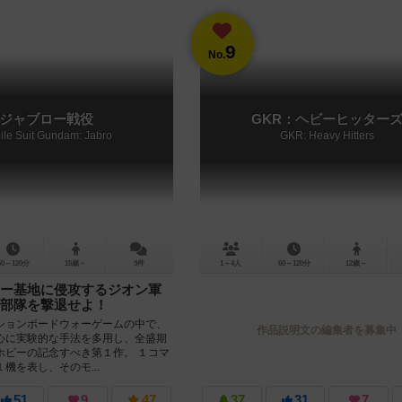
9
No.
ジャブロー戦役
GKR：ヘビーヒッター
ile Suit Gundam: Jabro
GKR: Heavy Hitters
60～120分
15歳～
3件
1～4人
60～120分
12歳～
ー基地に侵攻するジオン軍
部隊を撃退せよ！
ションボードウォーゲームの中で、
作品説明文の編集者を募集中
心に実験的な手法を多用し、全盛期
ホビーの記念すべき第１作。 １コマ
機を表し、そのモ...
51
9
47
37
31
7