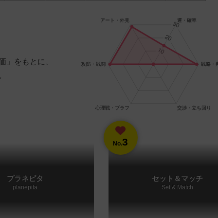
価」をもとに、
。
3
No.
プラネピタ
セット＆マッチ
planepita
Set & Match