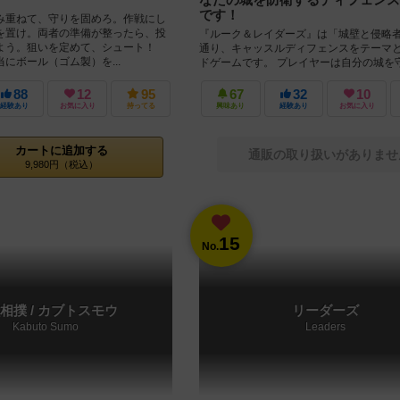
です！
重ねて、守りを固めろ。作戦にし
を置け。両者の準備が整ったら、投
『ルーク＆レイダーズ』は「城壁と侵略
よう。狙いを定めて、シュート！
通り、キャッスルディフェンスをテーマ
にボール（ゴム製）を...
ドゲームです。 プレイヤーは自分の城を
兵士を雇い、次々に押し寄せてくる...
88
12
95
67
32
10
経験あり
お気に入り
持ってる
興味あり
経験あり
お気に入り
カートに追加する
通販の取り扱いがありませ
9,980円（税込）
15
No.
相撲 / カブトスモウ
リーダーズ
Kabuto Sumo
Leaders