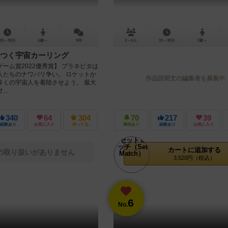
20～30分
6歳～
9件
2～4人
15～30分
7歳～
つく宇宙カーリング
ーム賞2022優秀賞】 プラネピタは
人たちのナワバリ争い。 ロケットか
作品説明文の編集者を募集中
多くの宇宙人を着陸させよう。 最大
..
340
64
304
70
217
39
経験あり
お気に入り
持ってる
興味あり
経験あり
お気に入り
カートに追加する
の取り扱いがありません
3,520円（税込）
6
No.