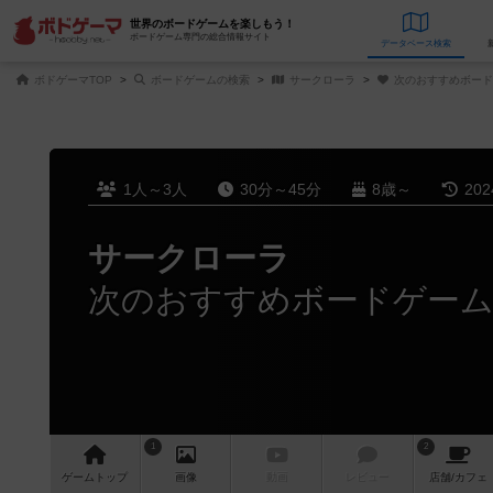
世界のボードゲームを楽しもう！
ボードゲーム専門の総合情報サイト
データベース
検
ボドゲーマTOP
ボードゲームの検索
サークローラ
次のおすすめボード
1人～3人
30分～45分
8歳～
20
サークローラ
次のおすすめボードゲー
1
2
ゲーム
トップ
画像
動画
レビュー
店舗/
カフェ