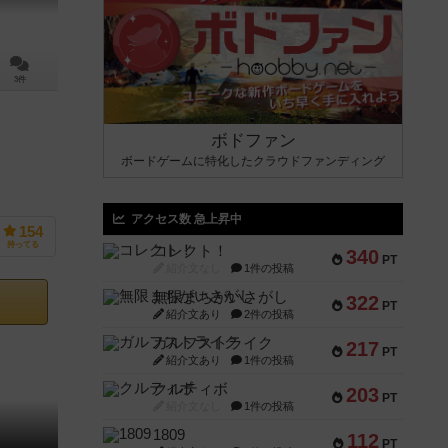
3件
ボドファン
ボードゲームに特化したクラウドファンディング
アクセス数 急上昇中
154
持ってる
コレクト！
340
PT
紹介文なし
1件の投稿
無限まちがいさがし
322
PT
紹介文あり
2件の投稿
ガルフストライク
217
PT
紹介文あり
1件の投稿
クルティボ
203
PT
紹介文なし
1件の投稿
1809
112
PT