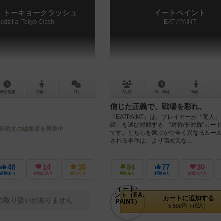
：トーキョークラッシュ
イートペイント
odzilla: Tokyo Clash
EAT / PAINT
45分前後
10歳～
1件
2人用
20～30分
10歳～
信じた正義で、戦場を彩れ。
『EATPAINT』は、プレイヤーが「竜人
師」を選び対戦する「”対称/非対称”カー
説明文の編集者を募集中
です。どちらを選ぶかで全く異なるルー
される本作は、より高次元な...
48
14
35
84
77
30
経験あり
お気に入り
持ってる
興味あり
経験あり
お気に入り
カートに追加する
の取り扱いがありません
5,500円（税込）