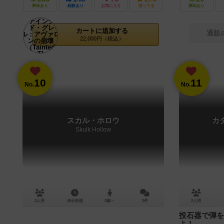
興味あり
経験あり
お気に入り
持ってる
興味あり
カートに追加する
通販
22,000円（税込）
10
11
No.
No.
スカル・ホロウ
カ
Skulk Hollow
2人用
40分前後
8歳～
3件
2人用
投石器で弾を
よ！