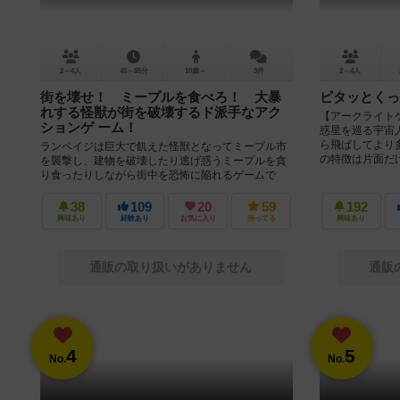
2～4人
45～55分
10歳～
3件
2～4人
街を壊せ！ ミープルを食べろ！ 大暴
ピタッとくっ
れする怪獣が街を破壊するド派手なアク
【アークライトゲ
ションゲ ーム！
惑星を巡る宇宙
ら飛ばしてより
ランペイジは巨大で飢えた怪獣となってミープル市
の特徴は片面だけ.
を襲撃し、建物を破壊したり逃げ惑うミープルを貪
り食ったりしながら街中を恐怖に陥れるゲームで
す。 プレイヤーは移動、破壊、車...
38
109
20
59
192
興味あり
経験あり
お気に入り
持ってる
興味あり
通販の取り扱いがありません
通販
4
5
No.
No.