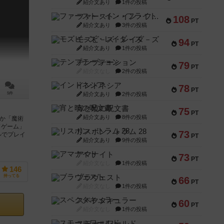
紹介文あり
1件の投稿
ファースト・イン・フライト
108
PT
紹介文あり
3件の投稿
モズビ－ズ・レイダ－ズ
94
PT
紹介文あり
1件の投稿
テンプテーション
79
PT
紹介文なし
2件の投稿
インドネシア
78
PT
紹介文あり
2件の投稿
5件
宵と暁の呪文書
75
PT
紹介文あり
8件の投稿
」か「魔術
ドゲーム」
リスボン・トラム 28
73
ルでプレイ
PT
紹介文あり
9件の投稿
アマナイト
73
PT
紹介文なし
1件の投稿
146
ブラヴェスト
持ってる
66
PT
紹介文なし
1件の投稿
スペクタキュラー
60
PT
紹介文なし
1件の投稿
スモールワールド