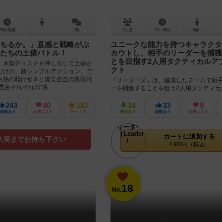
15分前後
7件
2人用
10～45分
10歳～
ちるか。」直感と戦略がぶ
ユニークな能力を持つキャラクタ
たちの土俵バトル！
カウトし、相手のリーダーを捕獲
とを目指す2人用タクティカルア
、木製ディスクを押し出して土俵か
クト
だけの、超シンプルアクション。で
白熱の駆け引きと爆笑必至の攻防戦
『リーダーズ』は、編成したチームで相
虫それぞれの“決...
ーを捕獲することを狙う2人用タクティカ
す。プレイヤーは、ユニークなキャラク
ド上で動かし、相手のリーダーを捕ま...
243
40
182
34
33
9
経験あり
お気に入り
持ってる
興味あり
経験あり
お気に入り
カートに追加する
入荷までお待ち下さい
4,950円（税込）
18
No.