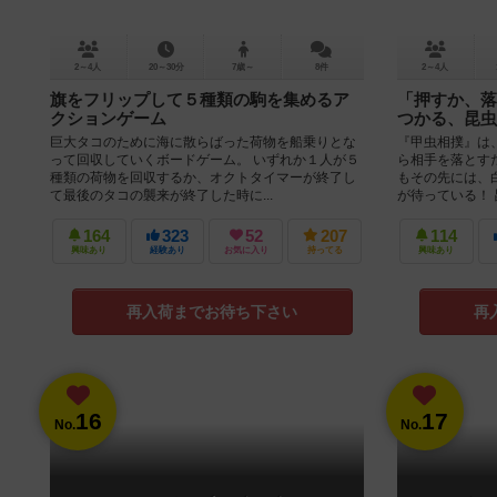
2～4人
20～30分
7歳～
8件
2～4人
旗をフリップして５種類の駒を集めるア
「押すか、落
クションゲーム
つかる、昆虫
巨大タコのために海に散らばった荷物を船乗りとな
『甲虫相撲』は
って回収していくボードゲーム。 いずれか１人が５
ら相手を落とす
種類の荷物を回収するか、オクトタイマーが終了し
もその先には、
て最後のタコの襲来が終了した時に...
が待っている！ 昆
164
323
52
207
114
興味あり
経験あり
お気に入り
持ってる
興味あり
再入荷までお待ち下さい
再
16
17
No.
No.