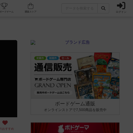
ログイン
カフェ/店舗
人気ボードゲーム
通販ストア
ボードゲーム通販
オンラインストアで7,500商品を販売中
のおすすめ