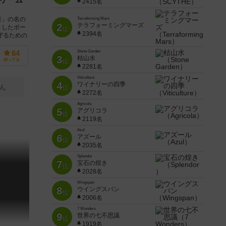
2415名
者」の名の
Terraforming Mars
2
テラフォーミングマーズ
としたボー
位
2394名
守るための
Stone Garden
64
3
枯山水
持ってる
位
2281名
Viticulture
4
ワイナリーの四季
ん
位
2272名
Agricola
5
アグリコラ
位
2119名
Azul
6
アズール
位
2035名
Splendor
7
宝石の煌き
位
2028名
Wingspan
8
ウイングスパン
位
2006名
7 Wonders
9
世界の七不思議
位
1919名