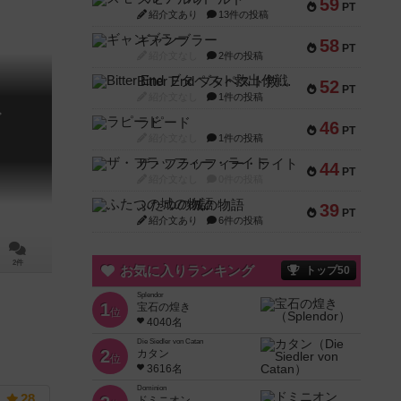
59
PT
紹介文あり
13件の投稿
ギャンブラー
58
PT
紹介文なし
2件の投稿
Bitter End ブタペスト救出作戦
52
PT
紹介文なし
1件の投稿
ズ
ラピード
46
PT
紹介文なし
1件の投稿
ザ・フラッフィー・ライト
44
PT
紹介文なし
0件の投稿
ふたつの城の物語
39
PT
紹介文あり
6件の投稿
2件
お気に入りランキング
トップ50
Splendor
1
宝石の煌き
位
4040名
Die Siedler von Catan
2
カタン
位
3616名
Dominion
28
ドミニオン