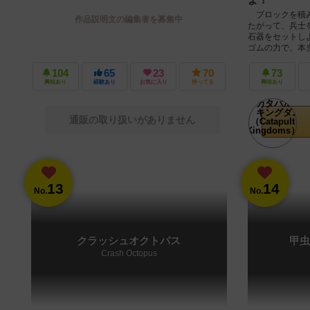
ブロックを積み
作品説明文の編集者を募集中
たがって、兵士
石器をセットし
ゴムの力で、本当
104
65
23
70
73
興味あり
経験あり
お気に入り
持ってる
興味あり
通販の取り扱いがありません
13
14
No.
No.
クラッシュオクトパス
甲虫
Crash Octopus