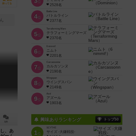
3
位
持ってる
2528名
Battle Line
4
バトルライン
位
ん
2377名
Terraforming Mars
5
テラフォーミングマーズ
位
2370名
6 nimmt!
6
ニムト
位
2201名
Carcassonne
7
カルカソンヌ
位
2190名
Wingspan
8
ウイングスパン
位
2149名
Azul
9
アズール
位
1903名
興味ありランキング
トップ50
5件
SCYTHE
し、あ
1
サイズ -大鎌戦役-
位
ゲーム