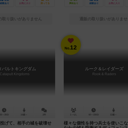
経験あり
お気に入り
持ってる
興味あり
経験あり
お気に入り
の取り扱いがありません
通販の取り扱いがありませ
12
No.
タパルトキングダム
ルーク＆レイダーズ
Catapult Kingdoms
Rook & Raders
20～30分
14歳～
2件
1～4人
60～150分
12歳～
投げて、相手の城を破壊せ
様々な個性を持つ兵士を使いこな
なたの城を防衛するディフェンス