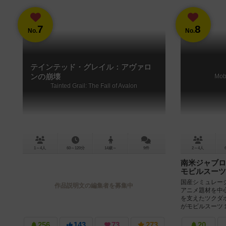
7
8
No.
No.
テインテッド・グレイル：アヴァロ
ンの崩壊
Mob
Tainted Grail: The Fall of Avalon
1～4人
60～120分
14歳～
9件
2～4人
南米ジャブロ
モビルスーツ
国産シミュレー
作品説明文の編集者を募集中
アニメ題材を中
を支えたツクダ
がモビルスーツ１
256
143
73
273
20