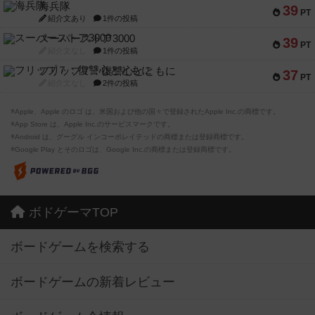
海兵隊
39
PT
紹介文あり
1件の投稿
スーパーストア3000
39
PT
紹介文なし
1件の投稿
フリップ７：復讐心とともに
37
PT
紹介文なし
2件の投稿
※Apple、Apple のロゴ は、米国および他の国々で登録されたApple Inc.の商標です。
※App Store は、Apple Inc.のサービスマークです。
※Android は、グーグル インコーポレイテッドの商標または登録商標です。
※Google Play とそのロゴは、Google Inc.の商標または登録商標です。
ボドゲーマTOP
ボードゲームを検索する
ボードゲームの新着レビュー