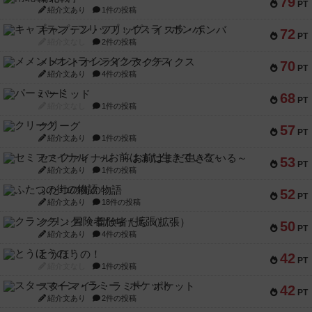
79
PT
紹介文あり
1件の投稿
キャプテン・フリップ：イスラ・ボンバ
72
PT
紹介文なし
2件の投稿
メメントオンラインタクティクス
70
PT
紹介文あり
4件の投稿
パーミッド
68
PT
紹介文なし
1件の投稿
クリーグ
57
PT
紹介文あり
1件の投稿
セミファイナル ～お前はまだ生きている～
53
PT
紹介文あり
1件の投稿
ふたつの街の物語
52
PT
紹介文あり
18件の投稿
クランク! ：冒険者たち（拡張）
50
PT
紹介文あり
4件の投稿
とうほうの！
42
PT
紹介文なし
1件の投稿
スターマイン・ラミー ポケット
42
PT
紹介文あり
2件の投稿