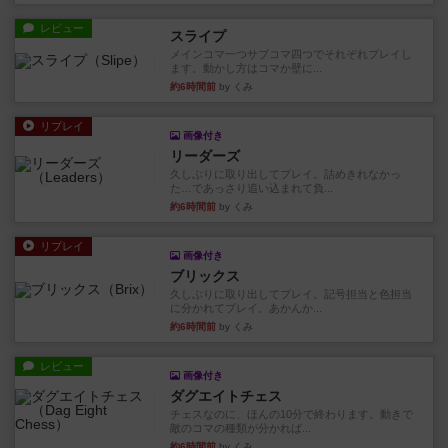
レビュー
スライプ
メインコマ一つサブコマ四つでそれぞれプレイし
ます。動かし方はコマか壁に...
約6時間前
by くみ
リプレイ
画像付き
リーダーズ
久しぶりに取り出してプレイ。詰めきれなかっ
た…であっさり追い込まれて負...
約6時間前
by くみ
リプレイ
画像付き
ブリックス
久しぶりに取り出してプレイ。記号担当と色担当
に分かれてプレイ。あかんか...
約6時間前
by くみ
レビュー
画像付き
ダグエイトチェス
チェスなのに、ほんの10分で終わります。動きで
敵のコマの種類が分かれば...
約6時間前
by くみ