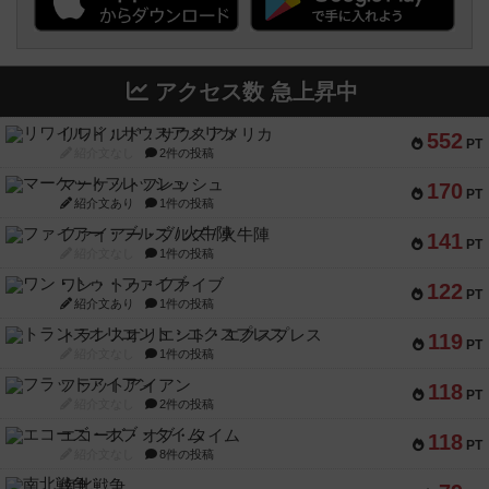
アクセス数 急上昇中
リワイルド：サウスアメリカ
552
PT
紹介文なし
2件の投稿
マーケットフレッシュ
170
PT
紹介文あり
1件の投稿
ファイアー・ブルズ / 火牛陣
141
PT
紹介文なし
1件の投稿
ワン・トゥ・ファイブ
122
PT
紹介文あり
1件の投稿
トランスオリエント・エクスプレス
119
PT
紹介文なし
1件の投稿
フラットアイアン
118
PT
紹介文なし
2件の投稿
エコーズ・オブ・タイム
118
PT
紹介文なし
8件の投稿
南北戦争