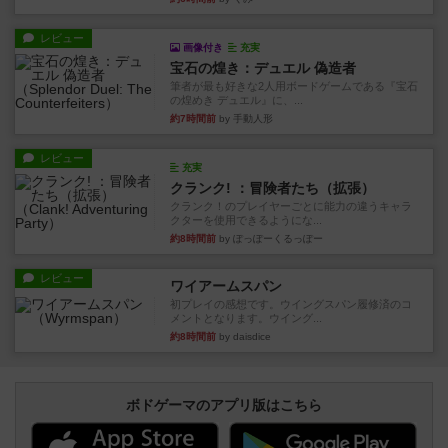
レビュー
画像付き
充実
宝石の煌き：デュエル 偽造者
筆者が最も好きな2人用ボードゲームである『宝石
の煌めき デュエル』に、...
約7時間前
by 手動人形
レビュー
充実
クランク! ：冒険者たち（拡張）
クランク！のプレイヤーごとに能力の違うキャラ
クターを使用できるようにな...
約8時間前
by ぽっぽーくるっぽー
レビュー
ワイアームスパン
初プレイの感想です。ウイングスパン履修済のコ
メントとなります。ウイング...
約8時間前
by daisdice
ボドゲーマのアプリ版はこちら