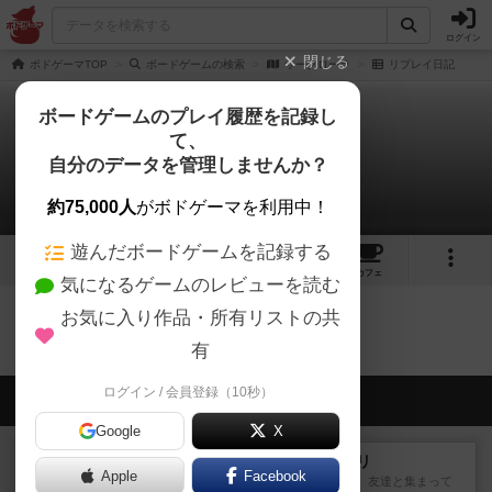
ログイン
閉じる
ボドゲーマTOP
ボードゲームの検索
サークローラ
リプレイ日記
ボードゲームのプレイ履歴を記録し
て、
サークローラ
自分のデータを管理しませんか？
0件のリプレイ日記
約75,000人
がボドゲーマを利用中！
遊んだボードゲームを記録する
1
2
トップ
画像
動画
レビュー
カフェ
気になるゲームのレビューを読む
お気に入り作品・所有リストの共
サークローラのトップに戻る
有
ログイン / 会員登録（10秒）
会員の新しい投稿
Google
X
レビュー
ナンジャモンジャ・ミドリ
Apple
Facebook
私は吃音を持っているのですが、友達と集まって