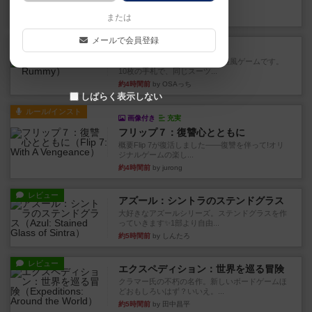
このゲームをした際、3ゲー...
約2時間前
by 155973
または
メールで会員登録
レビュー
ジンラミー
トランプで遊べる2人対戦の麻雀風ゲームです。
10枚の手札で、同じスーツ...
約4時間前
by OSAっち
しばらく表示しない
ルール/インスト
画像付き
充実
フリップ７：復讐心とともに
概要Flip 7が復活しました――復讐を伴って!オリ
ジナルゲームの楽し...
約4時間前
by jurong
レビュー
アズール：シントラのステンドグラス
大好きなアズールシリーズ。ステンドグラスを作
っていきます✨1部より自由...
約5時間前
by しんたろ
レビュー
エクスペディション：世界を巡る冒険
クラマー氏の不朽の名作。新しいボードゲームほ
どおもしろいはず？いいえ。...
約5時間前
by 田中昌平