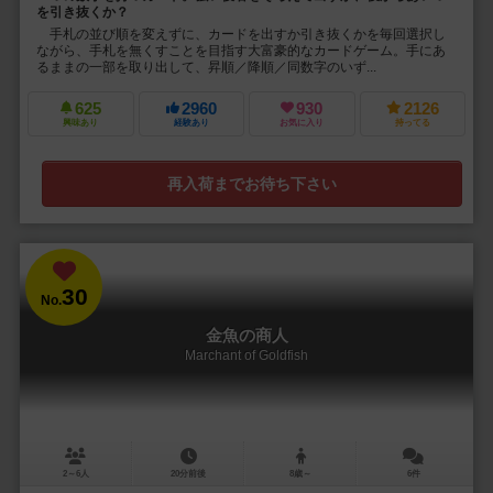
を引き抜くか？
手札の並び順を変えずに、カードを出すか引き抜くかを毎回選択し
ながら、手札を無くすことを目指す大富豪的なカードゲーム。手にあ
るままの一部を取り出して、昇順／降順／同数字のいず...
625
2960
930
2126
興味あり
経験あり
お気に入り
持ってる
再入荷までお待ち下さい
30
No.
金魚の商人
Marchant of Goldfish
2～6人
20分前後
8歳～
6件