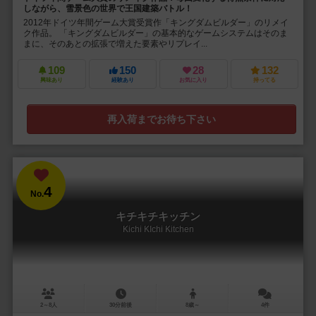
しながら、雪景色の世界で王国建築バトル！
2012年ドイツ年間ゲーム大賞受賞作「キングダムビルダー」のリメイ
ク作品。 「キングダムビルダー」の基本的なゲームシステムはそのま
まに、そのあとの拡張で増えた要素やリプレイ...
109
150
28
132
興味あり
経験あり
お気に入り
持ってる
再入荷までお待ち下さい
4
No.
キチキチキッチン
Kichi KIchi Kitchen
2～8人
30分前後
8歳～
4件