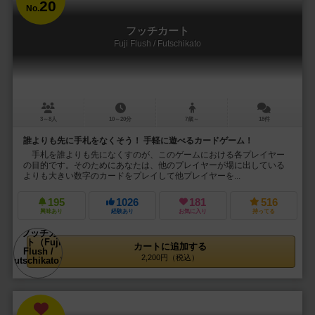
20
No.
フッチカート
Fuji Flush / Futschikato
3～8人
10～20分
7歳～
18件
誰よりも先に手札をなくそう！ 手軽に遊べるカードゲーム！
手札を誰よりも先になくすのが、このゲームにおける各プレイヤー
の目的です。そのためにあなたは、他のプレイヤーが場に出している
よりも大きい数字のカードをプレイして他プレイヤーを...
195
1026
181
516
興味あり
経験あり
お気に入り
持ってる
カートに追加する
2,200円（税込）