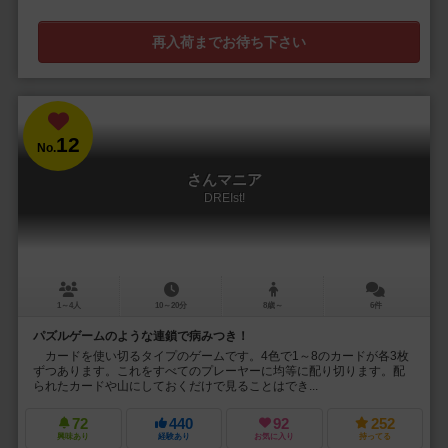
再入荷までお待ち下さい
12
No.
さんマニア
DREIst!
1～4人
10～20分
8歳～
6件
パズルゲームのような連鎖で病みつき！
カードを使い切るタイプのゲームです。4色で1～8のカードが各3枚
ずつあります。これをすべてのプレーヤーに均等に配り切ります。配
られたカードや山にしておくだけで見ることはでき...
72
440
92
252
興味あり
経験あり
お気に入り
持ってる