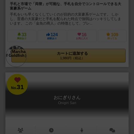
手札と市場で「両替」が可能な、手札を自分でコントロールできる大
富豪系ゲーム
手札をいち早くなくしていくのが目的の大富豪系ゲームです。 しか
し、普通の大富豪だと手札を配られた時点で強弱はハッキリしてしま
います。 この「金魚の商人」の特徴として、プレ...
33
124
16
109
興味あり
経験あり
お気に入り
持ってる
カートに追加する
1,980円（税込）
31
No.
おにぎりさん
Onigiri San