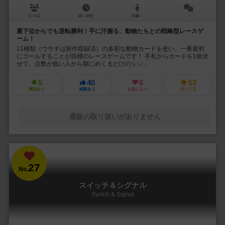
2～5人
10～20分
10歳～
－
最下位からでも逆転勝利！手に汗握る、動物たちとの戦略型レースゲ
ーム！
11種類（ウサギは前作収録済）の多彩な動物カードを使い、一番最初
にゴールすることが目標のレースゲームです！ 手札からカードを1枚伏
せて、点数が低い人から順にめくるだけのシン...
5
40
6
53
興味あり
経験あり
お気に入り
持ってる
通販の取り扱いがありません
27
No.
スイッチ＆シグナル
Switch & Signal