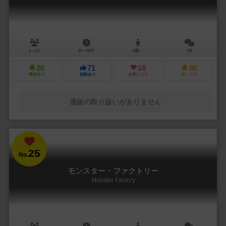
1～4人
60～90分
8歳～
3件
26
71
16
90
興味あり
経験あり
お気に入り
持ってる
通販の取り扱いがありません
25
No.
モンスター・ファクトリー
Monster Factory