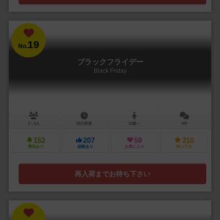
19
No.
ブラックフライデー
Black Friday
2～5人
55分前後
12歳～
6件
152
207
59
210
興味あり
経験あり
お気に入り
持ってる
再入荷までお待ち下さい