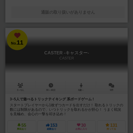
通販の取り扱いがありません
11
No.
CASTER -キャスター-
CASTER
3～5人
30～40分
8歳～
5件
3~5人で遊べるトリックテイキング 系ボードゲーム !
スタートプレイヤーから1枚ずつカードを出すだけ！ 取れるトリックの
数には制限があるので、いつトリックを取れるかが肝心！ うまく戦況
を見極め、会心の一撃を叩き込め！
55
153
30
131
興味あり
経験あり
お気に入り
持ってる