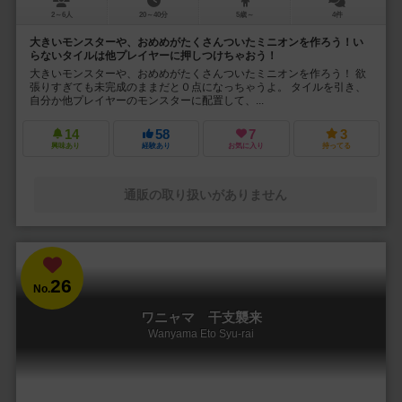
2～6人
20～40分
5歳～
4件
大きいモンスターや、おめめがたくさんついたミニオンを作ろう！い
らないタイルは他プレイヤーに押しつけちゃおう！
大きいモンスターや、おめめがたくさんついたミニオンを作ろう！ 欲
張りすぎても未完成のままだと０点になっちゃうよ。 タイルを引き、
自分か他プレイヤーのモンスターに配置して、...
14
58
7
3
興味あり
経験あり
お気に入り
持ってる
通販の取り扱いがありません
26
No.
ワニャマ 干支襲来
Wanyama Eto Syu-rai