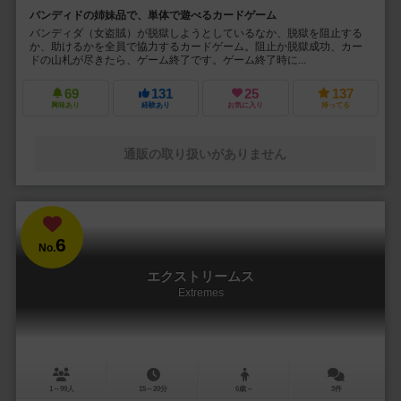
バンディドの姉妹品で、単体で遊べるカードゲーム
バンディダ（女盗賊）が脱獄しようとしているなか、脱獄を阻止する
か、助けるかを全員で協力するカードゲーム。阻止か脱獄成功、カー
ドの山札が尽きたら、ゲーム終了です。ゲーム終了時に...
69
131
25
137
興味あり
経験あり
お気に入り
持ってる
通販の取り扱いがありません
6
No.
エクストリームス
Extremes
1～99人
15～20分
6歳～
3件