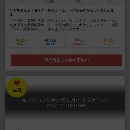
1～5人
10分前後
10歳～
6件
リアルタイム・ダイス・協力ゲーム。パズル好きならより楽しめま
す。
宇宙船に爆弾が仕掛けられました！カウントダウンは１０分！あな
たは優秀な爆弾解除班です。制限時間までに解除しましょう。 専用
アプリが臨場感を出し、盛り上げてくれます。...
100
316
67
132
興味あり
経験あり
お気に入り
持ってる
再入荷までお待ち下さい
9
No.
キング・ルイ / キングスブレークファースト
King Lui/King's Breakfast