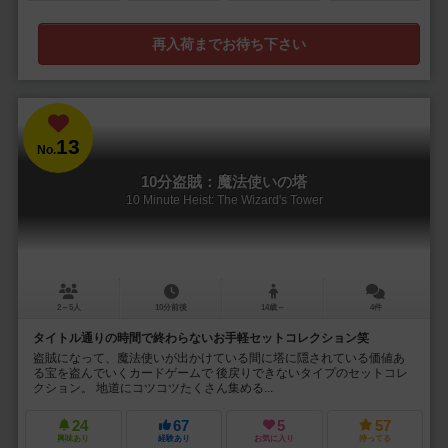
再入荷までお待ち下さい
13
No.
10分盗賊：魔法使いの塔
10 Minute Heist: The Wizard's Tower
2～5人
10分前後
14歳～
4件
タイトル通りの時間で終わらないお手軽セットコレクション笑
盗賊になって、魔法使いが出かけている間に塔に隠されている価値あ
る宝を盗んでいくカードゲームで 後戻りできないタイプのセットコレ
クション。 地道にコツコツたくさん集める...
24
67
5
57
興味あり
経験あり
お気に入り
持ってる