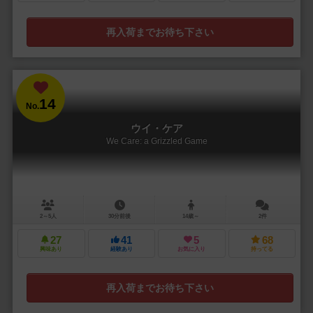
再入荷までお待ち下さい
14
No.
ウイ・ケア
We Care: a Grizzled Game
2～5人
30分前後
14歳～
2件
27
41
5
68
興味あり
経験あり
お気に入り
持ってる
再入荷までお待ち下さい