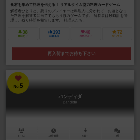
食材を集めて料理を伝える！ リアルタイム協力料理カードゲーム
解答者ひとりと、残りのプレイヤーは料理人に分かれて、お題となっ
た料理を解答者に当ててもらう協力ゲームです。 解答者は砂時計を管
理し、残り時間を報告します。 料理人たち...
38
193
40
72
興味あり
経験あり
お気に入り
持ってる
再入荷までお待ち下さい
5
No.
バンディダ
Bandida
1～4人
15分前後
6歳～
3件