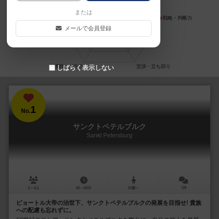
または
メールで会員登録
しばらく表示しない
1
No.
サンクトペテルブルク
Sankt Petersburg
2～4人
45～60分
10歳～
7件
ピョートル大帝の治世下、サンクトペテルブルクの発展を目指せ! 貴族
への配慮も忘れずに。