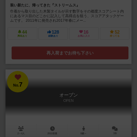
装い新たに、帰ってきた『ストリームス』
巾着から取り出した木製タイルが示す数字をその都度スコアシート内
にあるマス目のどこかに記入して高得点を狙う、スコアアタックゲー
ムです。 2011年に発売され2017年春にメー...
44
128
16
52
興味あり
経験あり
お気に入り
持ってる
再入荷までお待ち下さい
7
No.
オープン
OPEN
2～4人
20分前後
8歳～
7件