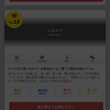
18
No.
メルカド
Mercado
2～4人
30分前後
10歳～
2件
テーブルに並べられている商品をうまく買って得点を得るゲーム
各プレーヤーの袋には、金・銀・茶・緑・黒の5色のチップが各5個入
っています。黒は贋金で購入には使えません。 手番になったら袋から
チップを3枚引きます。これをいずれかの商品の...
67
205
25
131
興味あり
経験あり
お気に入り
持ってる
再入荷までお待ち下さい