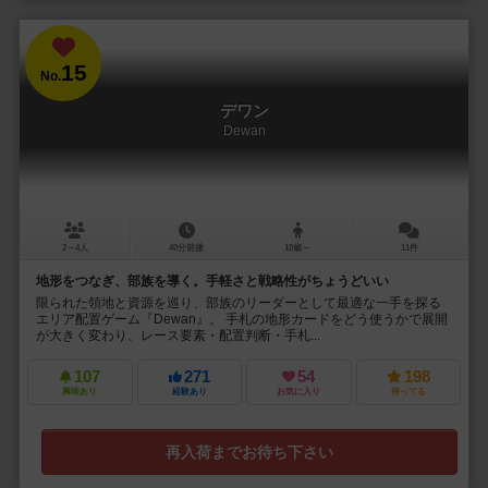
15
No.
デワン
Dewan
2～4人
40分前後
10歳～
11件
地形をつなぎ、部族を導く。手軽さと戦略性がちょうどいい
限られた領地と資源を巡り、部族のリーダーとして最適な一手を探る
エリア配置ゲーム『Dewan』。 手札の地形カードをどう使うかで展開
が大きく変わり、レース要素・配置判断・手札...
107
271
54
198
興味あり
経験あり
お気に入り
持ってる
再入荷までお待ち下さい