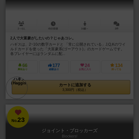
2～4人
45分前後
14歳～
2件
2人で大富豪がしたいの？じゃあコレ。
ハギスは、2~10の数字カードと 「常に公開されている」J,Q,Kのワイ
ルドカードを使った「大富豪系(ゴーアウト)」のカードゲームです。
各プレイヤーにはランダムに配...
66
177
24
134
興味あり
経験あり
お気に入り
持ってる
カートに追加する
3,300円（税込）
23
No.
ジョイント・ブロッカーズ
Blockers!