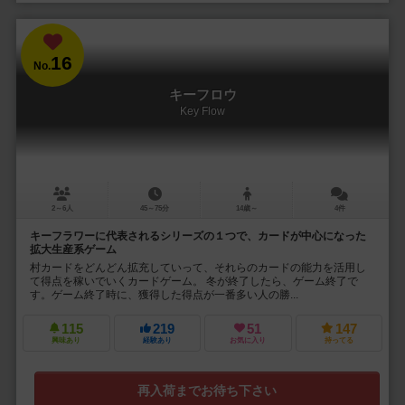
16
No.
キーフロウ
Key Flow
2～6人
45～75分
14歳～
4件
キーフラワーに代表されるシリーズの１つで、カードが中心になった
拡大生産系ゲーム
村カードをどんどん拡充していって、それらのカードの能力を活用し
て得点を稼いでいくカードゲーム。 冬が終了したら、ゲーム終了で
す。ゲーム終了時に、獲得した得点が一番多い人の勝...
115
219
51
147
興味あり
経験あり
お気に入り
持ってる
再入荷までお待ち下さい