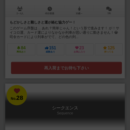
2～4人
45分前後
10歳～
7件
もどかしさと難しさと運が絡む協力ゲー！
このゲーム序盤は… あれ？簡単じゃん！という形で進みます！ が！サ
イコロ運、カード運によりなかなか列車が思い通りに動きません！😭
司令カードにより列車がでて、どの色の列...
84
151
23
125
興味あり
経験あり
お気に入り
持ってる
再入荷までお待ち下さい
28
No.
シークエンス
Sequence