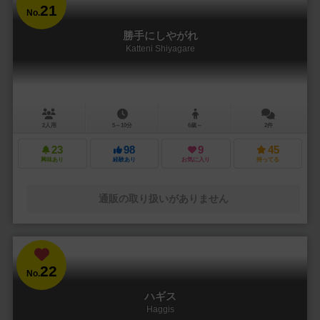
21
No.
勝手にしやがれ
Katteni Shiyagare
2人用
5～10分
6歳～
2件
23
98
9
45
興味あり
経験あり
お気に入り
持ってる
通販の取り扱いがありません
22
No.
ハギス
Haggis