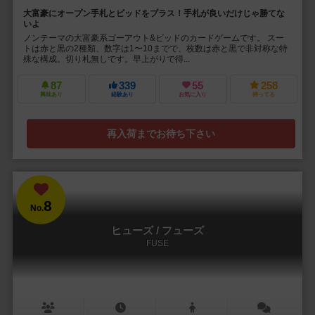
大富豪にオープン手札とビッドをプラス！手札が良いだけじゃ勝てな
いよ
ノンテーマの大富豪系ゴーアウト&ビッドのカードゲームです。 スー
トは赤と黒の2種類、数字は1〜10までで、枚数は赤と黒で非対称な特
殊な構成。切り札無しです。早上がりで得...
87
339
55
258
興味あり
経験あり
お気に入り
持ってる
再入荷までお待ち下さい
8
No.
ヒューズ / フューズ
FUSE