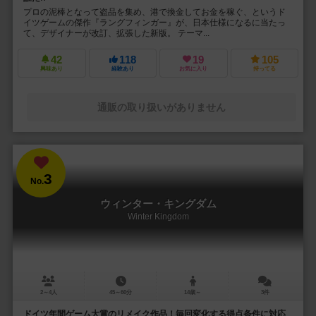
プロの泥棒となって盗品を集め、港で換金してお金を稼ぐ、というド
イツゲームの傑作『ラングフィンガー』が、日本仕様になるに当たっ
て、デザイナーが改訂、拡張した新版。 テーマ...
42
118
19
105
興味あり
経験あり
お気に入り
持ってる
通販の取り扱いがありません
3
No.
ウィンター・キングダム
Winter Kingdom
2～4人
45～60分
14歳～
3件
ドイツ年間ゲーム大賞のリメイク作品！毎回変化する得点条件に対応