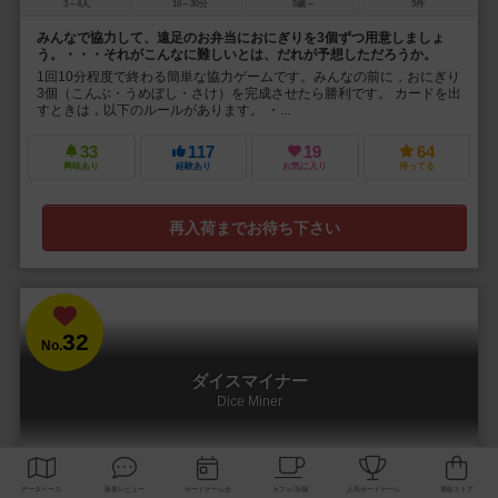
3～4人
10～30分
8歳～
3件
みんなで協力して、遠足のお弁当におにぎりを3個ずつ用意しましょ
う。・・・それがこんなに難しいとは、だれが予想しただろうか。
1回10分程度で終わる簡単な協力ゲームです。みんなの前に，おにぎり
3個（こんぶ・うめぼし・さけ）を完成させたら勝利です。 カードを出
すときは，以下のルールがあります。 ・...
33
117
19
64
興味あり
経験あり
お気に入り
持ってる
再入荷までお待ち下さい
32
No.
ダイスマイナー
Dice Miner