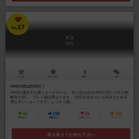
17
No.
ドス
DOS
2～4人
30～45分
7歳～
8件
UNOの次はDOSだ！
UNOの遺伝子を継ぐカードゲーム。 見た目はほぼUNOと同じですが戦
略性が増し、プレイ感は異なります。 UNOがあまりにも有名なため不
遇なポジションですが、しっかり独...
48
196
16
226
興味あり
経験あり
お気に入り
持ってる
再入荷までお待ち下さい