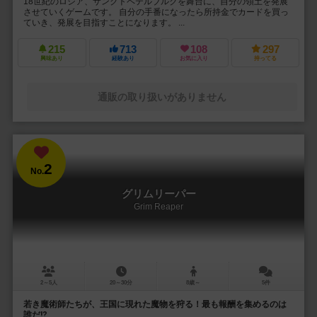
18世紀のロシア、サンクトペテルブルクを舞台に、自分の領土を発展
させていくゲームです。 自分の手番になったら所持金でカードを買っ
ていき、発展を目指すことになります。 ...
215
713
108
297
興味あり
経験あり
お気に入り
持ってる
通販の取り扱いがありません
2
No.
グリムリーパー
Grim Reaper
2～5人
20～30分
8歳～
5件
若き魔術師たちが、王国に現れた魔物を狩る！最も報酬を集めるのは
誰だ⁉︎