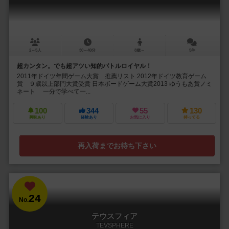
2～5人
30～40分
8歳～
5件
超カンタン。でも超アツい知的バトルロイヤル！
2011年ドイツ年間ゲーム大賞 推薦リスト 2012年ドイツ教育ゲーム
賞 ９歳以上部門大賞受賞 日本ボードゲーム大賞2013 ゆうもあ賞ノミ
ネート 一分で学べて一...
100
344
55
130
興味あり
経験あり
お気に入り
持ってる
再入荷までお待ち下さい
24
No.
テウスフィア
TEVSPHERE