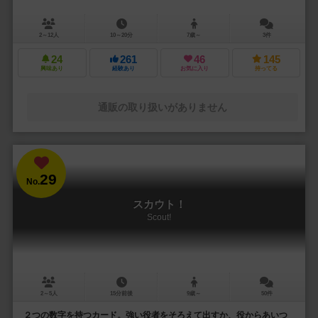
2～12人
10～20分
7歳～
3件
24
261
46
145
興味あり
経験あり
お気に入り
持ってる
通販の取り扱いがありません
29
No.
スカウト！
Scout!
2～5人
15分前後
9歳～
50件
２つの数字を持つカード。強い役者をそろえて出すか、役からあいつ