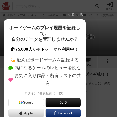
ログイン
閉じる
ボドゲーマTOP
ボードゲームの検索
バラージ
バラージ：地質学的要因
ボードゲームのプレイ履歴を記録し
て、
バラージ：地質学的要因（拡張）
自分のデータを管理しませんか？
次のおすすめボードゲーム
約75,000人
がボドゲーマを利用中！
遊んだボードゲームを記録する
2
1
7
トップ
画像
動画
レビュー
カフェ
気になるゲームのレビューを読む
『バラージ：地質学的要因（拡張）』が好きな方へのおすす
お気に入り作品・所有リストの共
め
有
このゲームのトップページで投票された「プレイ感の評価」をもとに、傾向
が近いボードゲームをランキング形式で紹介します。
※リストには一定の投票数がある作品のみを表示しています
ログイン / 会員登録（10秒）
Google
X
Apple
Facebook