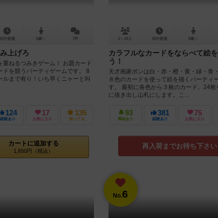
10分前後
6歳～
7件
2～10人
30分前後
8歳～
み上げろ
カラフルなカードをならべて絵を
う！
を重ねるつみきゲーム！ お題カード
ードを競うパーティゲームです。 8
天才画家ボンは白・赤・橙・黄・緑・青
ールまで有り！いち早くニャーと叫
８色のカードを使って絵を描くパーティ
す。 最初に各色から３枚のカード、24枚
に抜き出し山札にします。こ...
124
17
135
93
381
75
経験あり
お気に入り
持ってる
興味あり
経験あり
お気に入り
カートに追加する
再入荷までお待ち下さい
1,650円（税込）
6
No.