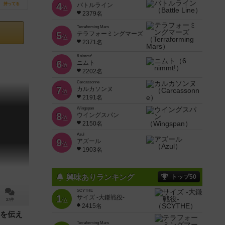
4
持ってる
バトルライン
位
2379名
Terraforming Mars
5
テラフォーミングマーズ
位
2371名
6 nimmt!
6
ニムト
位
2202名
Carcassonne
7
カルカソンヌ
位
2191名
Wingspan
8
ウイングスパン
位
2150名
Azul
9
アズール
位
1903名
興味ありランキング
トップ50
SCYTHE
1
サイズ -大鎌戦役-
位
27件
2415名
を伝え
Terraforming Mars