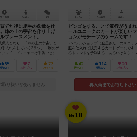
30分前後
14歳～
3件
2～5人
15～30分
8歳～
育てた後に相手の盆栽を仕
ビンゴをすることで流行がうまれ
。鉢の上の宇宙を作り上げ
ールユニークのカードが楽しいフ
ルプレースメント。
ョンがモチーフのゲームです！
栽職人となり、「鉢の上の宇宙」と
アパレルショップ（服屋さん）のスタッ
の手入れをしていく2ラウンド制のゲ
服を仕入れて販売するカードゲームです。
1ラウンド、プレイヤーは手番ごとに
るトレンドを予測する、あるいは自らト
ールに沿っ...
る、という体験が楽しめます。 ...
55
7
77
42
114
20
経験あり
お気に入り
持ってる
興味あり
経験あり
お気に入り
の取り扱いがありません
再入荷までお待ち下さい
18
No.