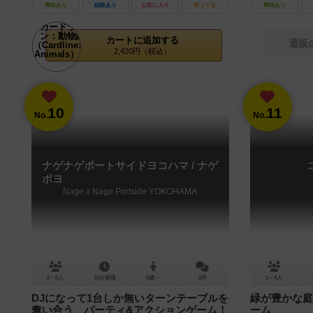
興味あり
経験あり
お気に入り
持ってる
興味あり
カートに追加する
通販
2,420円（税込）
10
11
No.
No.
ナゲナゲポートサイドヨコハマ / ナゲ
ポヨ
Nage x Nage Portside YOKOHAMA
2～6人
15分前後
8歳～
2件
1～4人
DJになって1台しか無いターンテーブルを
緑が豊かな庭
奪い合う、パーティ&アクションゲーム！
ーム