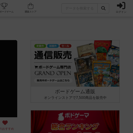
ログイン
カフェ/店舗
人気ボードゲーム
通販ストア
ボードゲーム通販
オンラインストアで7,500商品を販売中
のおすすめ