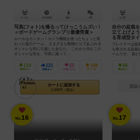
2～6人
20分前後
6歳～
6件
2人用
写真(フォト)を撮るってけっこうムズい！
自分の盆栽を
＜ボードゲームグランプリ最優秀賞＞
立て上げよう
る育成型タイ
ルールはカンタン！カメラ機能を使ったちょっと変
わった協力ゲーム。 さまざまな動物たちであぶれる
プレイヤーは盆
オシャレな街に引越したあなた。 これから住むこの
も称される盆栽
オシャレな街を、写真に撮って...
ームです。 第
タイルを取ってル
114
221
23
188
56
興味あり
経験あり
お気に入り
持ってる
興味あり
カートに追加する
通販
2,800円（税込）
16
17
No.
No.