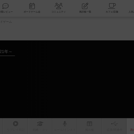
索
新着レビュー
ボードゲーム会
コミュニティ
掲示板一覧
ドゲーム
021年～
ム
リプレイ
日記
戦略
・コツ
ルール
/インスト
掲示板
拡張/関連
作
次