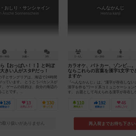
・おしり・サンシャイン
へんなかんじ
en Ärsche Sonnenschein
Henna kanji
30～40分
16歳～
3件
2～4人
15～30分
10歳～
ら【おっぱい！！】と叫ぼ
カラオケ、パトカー、ゾンビ…。
大きい人がスタPだっ！
ならこれらの言葉を漢字1文字で
ますか
の子とサングリアは、海辺で24時間
がっています。 とうとうバカンスが
『へんなかんじ』は、“漢字が存在しない
す。 ゲームの目的は、自分の海辺の
漢字を作る”ワード系コミュニケーション
ことです。...
す。 お題として与えられる漢字が存在し
ナ（例えば「オムライス」「...
126
13
130
110
192
45
経験あり
お気に入り
持ってる
興味あり
経験あり
お気に入り
の取り扱いがありません
再入荷までお待ち下さい