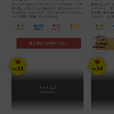
プレイヤーはヨコハマのダンスクラブのDJとして今
庭師となって、
夜も激しいDJバトルに挑みます。使えるターンテー
ードゲーム。 
ブルは1台しかないので、フロアからのリスエストカ
分の庭に敷き詰
ードに素早く正確に応えなければ...
なるので、上に植
32
153
22
113
317
興味あり
経験あり
お気に入り
持ってる
興味あり
再入荷までお待ち下さい
13
14
No.
No.
フォトムズ
Photome's