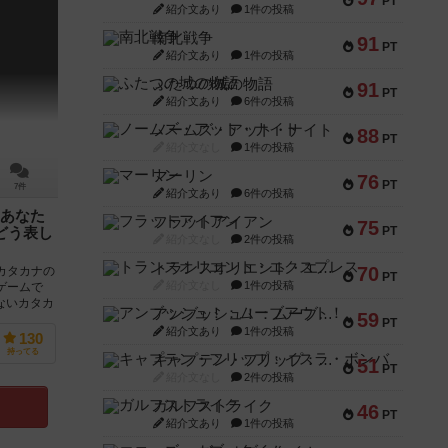
PT
紹介文あり
1件の投稿
南北戦争
91
PT
紹介文あり
1件の投稿
ふたつの城の物語
91
PT
紹介文あり
6件の投稿
ノームズ・アット・ナイト
88
PT
紹介文なし
1件の投稿
マーリン
76
PT
7件
紹介文あり
6件の投稿
あなた
フラットアイアン
75
PT
どう表し
紹介文なし
2件の投稿
トランスオリエント・エクスプレス
70
カタカナの
PT
紹介文なし
1件の投稿
ゲームで
ないカタカ
アンブッシュ！：ムーブアウト！
59
PT
紹介文あり
1件の投稿
130
持ってる
キャプテン・フリップ：イスラ・ボンバ
51
PT
紹介文なし
2件の投稿
ガルフストライク
46
PT
紹介文あり
1件の投稿