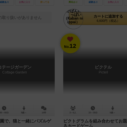
経験あり
お気に入り
持ってる
興味あり
経験あり
お気に入り
カートに追加する
の取り扱いがありません
6,600円（税込）
12
No.
コテージガーデン
ピクテル
Cottage Garden
Pictell
45～60分
8歳～
14件
3～6人
15～30分
6歳～
園で、猫と一緒にパズルゲ
ピクトグラムを組み合わせてお題
るカードゲーム