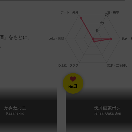
価」をもとに、
。
3
No.
かさねっこ
天才画家ボン
Kasanekko
Tensai Gaka Bon