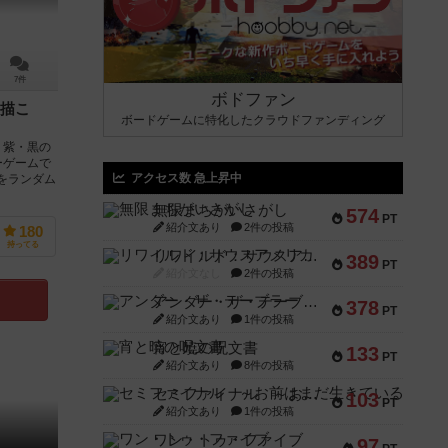
7件
ボドファン
描こ
ボードゲームに特化したクラウドファンディング
・紫・黒の
ーゲームで
アクセス数 急上昇中
をランダム
無限まちがいさがし
574
PT
紹介文あり
2件の投稿
180
持ってる
リワイルド：サウスアメリカ
389
PT
紹介文なし
2件の投稿
アンダー・ザ・テーブラー
378
PT
紹介文あり
1件の投稿
宵と暁の呪文書
133
PT
紹介文あり
8件の投稿
セミファイナル ～お前はまだ生きている～
103
PT
紹介文あり
1件の投稿
ワン・トゥ・ファイブ
97