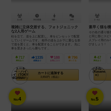
2人用
30分前後
8歳～
24件
2～8人
複雑に立体交差する、フォトジェニック
素早く猫を積
な2人用ゲーム
その名の通り猫
と同じ形にスピ
柱を立て、道を上に配置し、車をピンセットで配置
人プレイ用のル
していくゲームです。 相手の道を上か下に重なる形
びましょう！
で道を置くと、車を配置することができます。 先に
車を置ききったら勝ちです...
717
1335
188
796
47
興味あり
経験あり
お気に入り
持ってる
興味あり
カートに追加する
3,850円（税込）
4
5
No.
No.