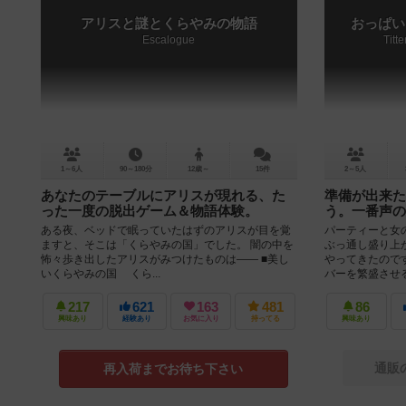
アリスと謎とくらやみの物語
おっぱい
Escalogue
Titt
1～6人
90～180分
12歳～
15件
2～5人
あなたのテーブルにアリスが現れる、た
準備が出来た
った一度の脱出ゲーム＆物語体験。
う。一番声の
ある夜、ベッドで眠っていたはずのアリスが目を覚
パーティーと女
ますと、そこは「くらやみの国」でした。 闇の中を
ぶっ通し盛り上
怖々歩き出したアリスがみつけたものは―― ■美し
やってきたので
いくらやみの国 くら...
バーを繁盛させる
217
621
163
481
86
興味あり
経験あり
お気に入り
持ってる
興味あり
通販
再入荷までお待ち下さい