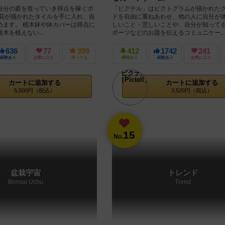
自分の庭を造っていき得点を稼ぐボ
「ピクテル」はピクトグラムが描かれた
草花が描かれたタイルを手に入れ、自
ドを自由に重ねあわせ、他の人に自分が
めます。 植木鉢や鉢カバーは得点に
しいこと・悲しいことや、自分が知って
木を植えない...
ポーツなどのお題を伝えるコミュニケー...
636
77
399
412
1742
241
経験あり
お気に入り
持ってる
興味あり
経験あり
お気に入り
カートに追加する
カートに追加する
5,500円（税込）
3,520円（税込）
15
No.
盆栽宇宙
トレンド
Bonsai Uchu
Trend