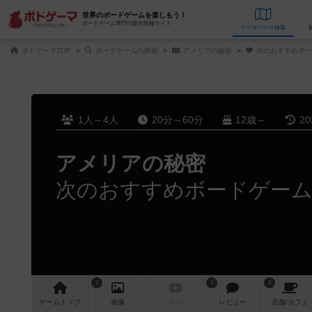
世界のボードゲームを楽しもう！
ボードゲーム専門の総合情報サイト
データベース
検
ボドゲーマTOP
ボードゲームの検索
アメリアの秘密
次のおすすめボー
1人～4人
20分～60分
12歳～
2
アメリアの秘密
次のおすすめボードゲー
2
3
8
ゲーム
トップ
画像
動画
レビュー
店舗/
カフェ