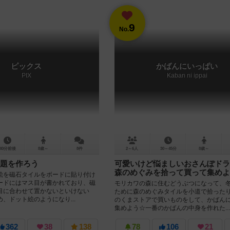
9
No.
ピックス
かばんにいっぱい
PIX
Kaban ni ippai
40分前後
8歳～
8件
2～6人
30～45分
8歳～
題を作ろう
可愛いけど悩ましいおさんぽドラ
森のめぐみを拾って買って集めよ
絵を磁石タイルをボードに貼り付け
ードにはマス目が書かれており、磁
モリカワの森に住むどうぶつになって、
目に合わせて置かないといけない
ために森のめぐみタイルを小道で拾った
、ドット絵のようになり...
のくまストアで買いものをして、かばん
集めよう☆一番のかばんの中身を作れた...
362
38
138
78
106
21