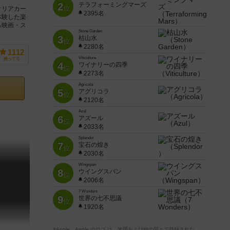
2
テラフォーミングマーズ
位
クリアカー
2395名
体験した楽
る映画・ス
Stone Garden
3
枯山水
位
2280名
1112
Viticulture
持ってる
4
ワイナリーの四季
位
2273名
Agricola
5
アグリコラ
位
2120名
Azul
6
アズール
位
2033名
Splendor
7
宝石の煌き
位
2030名
Wingspan
8
ウイングスパン
位
2006名
7 Wonders
9
世界の七不思議
位
1920名
※Apple、Apple のロゴ は、米国および他の国々で登録された