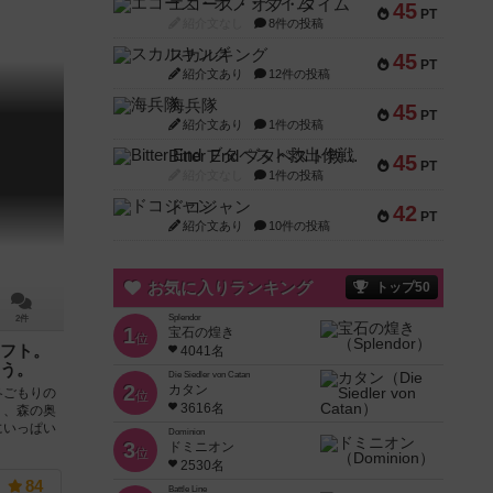
エコーズ・オブ・タイム
45
PT
紹介文なし
8件の投稿
スカルキング
45
PT
紹介文あり
12件の投稿
海兵隊
45
PT
紹介文あり
1件の投稿
Bitter End ブタペスト救出作戦
45
PT
紹介文なし
1件の投稿
ドコジャン
42
PT
紹介文あり
10件の投稿
お気に入りランキング
トップ50
Splendor
2件
1
宝石の煌き
位
フト。
4041名
う。
Die Siedler von Catan
2
カタン
冬ごもりの
位
3616名
り、森の奥
にいっぱい
Dominion
3
ドミニオン
位
2530名
84
Battle Line