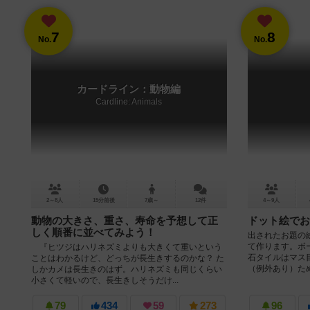
7
8
No.
No.
カードライン：動物編
Cardline: Animals
2～8人
15分前後
7歳～
12件
4～9人
動物の大きさ、重さ、寿命を予想して正
ドット絵でお
しく順番に並べてみよう！
出されたお題の
て作ります。ボ
『ヒツジはハリネズミよりも大きくて重いという
石タイルはマス
ことはわかるけど、どっちが長生きするのかな？ た
（例外あり）ため
しかカメは長生きのはず。ハリネズミも同じくらい
小さくて軽いので、長生きしそうだけ...
79
434
59
273
96