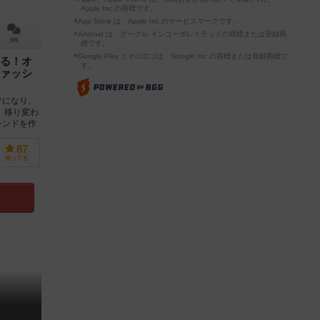
Apple Inc.の商標です。
※App Store は、Apple Inc.のサービスマークです。
※Android は、グーグル インコーポレイテッドの商標または登録商
3件
標です。
※Google Play とそのロゴは、Google Inc.の商標または登録商標で
る！オ
す。
ァッシ
フになり、
 移り変わ
レンドを作
87
持ってる