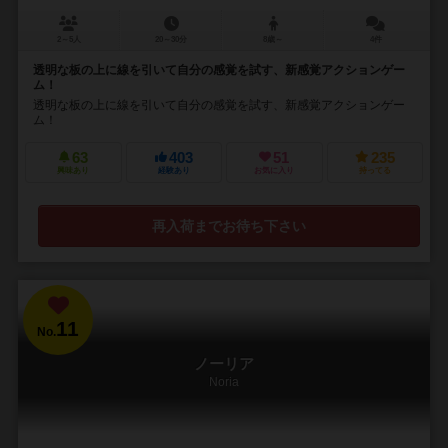
2～5人
20～30分
8歳～
4件
透明な板の上に線を引いて自分の感覚を試す、新感覚アクションゲー
ム！
透明な板の上に線を引いて自分の感覚を試す、新感覚アクションゲー
ム！
63
403
51
235
興味あり
経験あり
お気に入り
持ってる
再入荷までお待ち下さい
11
No.
ノーリア
Noria