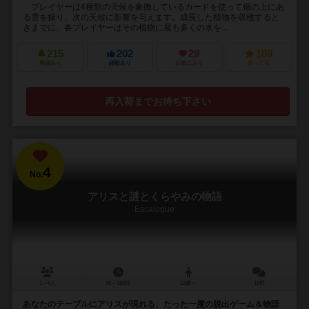
プレイヤーは4種類の天候を象徴しているカードを使って畑の上にあ
る雲を操り、次の天候に影響を与えます。成長した植物を収穫すると
きまでに、各プレイヤーはその植物に最も多くの水を...
215
202
29
189
興味あり
経験あり
お気に入り
持ってる
再入荷までお待ち下さい
4
No.
アリスと謎とくらやみの物語
Escalogue
1～6人
90～180分
12歳～
15件
あなたのテーブルにアリスが現れる、たった一度の脱出ゲーム＆物語