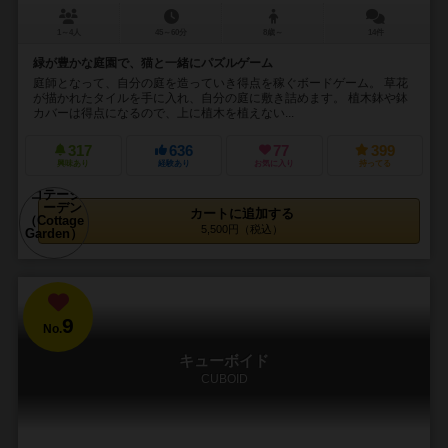
1～4人
45～60分
8歳～
14件
緑が豊かな庭園で、猫と一緒にパズルゲーム
庭師となって、自分の庭を造っていき得点を稼ぐボードゲーム。 草花
が描かれたタイルを手に入れ、自分の庭に敷き詰めます。 植木鉢や鉢
カバーは得点になるので、上に植木を植えない...
317
636
77
399
興味あり
経験あり
お気に入り
持ってる
カートに追加する
5,500円（税込）
9
No.
キューボイド
CUBOID