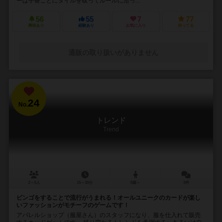
ーは手番ごとにタイルを取ってルールに沿っ...
56
55
7
77
興味あり
経験あり
お気に入り
持ってる
通販の取り扱いがありません
24
No.
トレンド
Trend
2～5人
15～30分
8歳～
3件
ビンゴをすることで流行がうまれる！オールユニークのカードが楽し
いファッションがモチーフのゲームです！
アパレルショップ（服屋さん）のスタッフになり、服を仕入れて販売