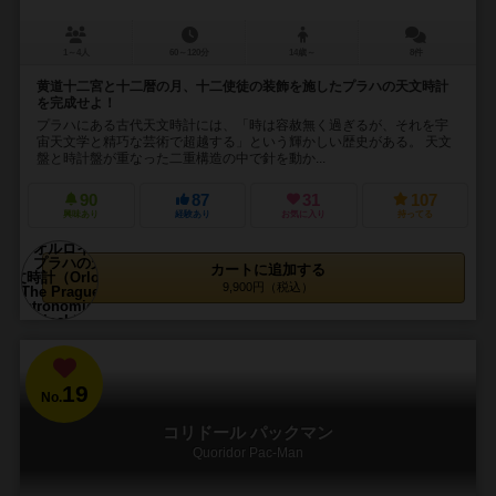
1～4人
60～120分
14歳～
8件
黄道十二宮と十二暦の月、十二使徒の装飾を施したプラハの天文時計
を完成せよ！
プラハにある古代天文時計には、「時は容赦無く過ぎるが、それを宇
宙天文学と精巧な芸術で超越する」という輝かしい歴史がある。 天文
盤と時計盤が重なった二重構造の中で針を動か...
90
87
31
107
興味あり
経験あり
お気に入り
持ってる
カートに追加する
9,900円（税込）
19
No.
コリドール パックマン
Quoridor Pac-Man