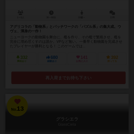
1～5人
30～60分
10歳～
17件
アグリコラの「動物系」とパッチワークの「パズル系」の集大成。ウ
ヴェ、渾身の一作！
ニューヨークの動物園を舞台に、檻を作り、その檻で繁殖させ、檻を
完全に埋め尽くすのは誰か。VPなど無い。一番早く動物園を完成させ
たプレイヤーが勝利となる！ このゲームでは...
332
680
141
392
興味あり
経験あり
お気に入り
持ってる
再入荷までお待ち下さい
13
No.
グラシエラ
GlassCiela