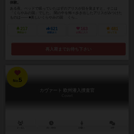
体験。
ある夜、ベッドで眠っていたはずのアリスが目を覚ますと、そこは
「くらやみの国」でした。 闇の中を怖々歩き出したアリスがみつけた
ものは―― ■美しいくらやみの国 くら...
217
621
163
481
興味あり
経験あり
お気に入り
持ってる
再入荷までお待ち下さい
5
No.
カヴァート 欧州潜入捜査官
Covert
2～4人
45～90分
10歳～
2件