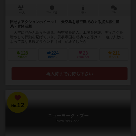
1～4人
70～120分
12歳～
7件
回せよアクションホイール！ 天空島を飛空艇でめぐる拡大再生産
系・冒険活劇
天空に浮かぶ島々を発見。飛空船を購入。工場を建設。ディスクを
増やして行動を繋げていき、貿易帝国を成功へと導け！ 遊ぶ人数に
よって異なる規定ラウンド（回）が終了したら...
128
224
23
211
興味あり
経験あり
お気に入り
持ってる
再入荷までお待ち下さい
12
No.
ニューヨーク・ズー
New York Zoo