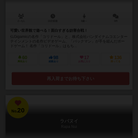
2～5人
15分前後
8歳～
3件
可愛い世界観で遊べる！面白すぎる妨害合戦！
仏Gigamicの名作「コリドール」と、株式会社バンダイナムコエンター
テインメントの名作ビデオゲーム、「パックマン」が手を組んだボー
ドゲーム！ 名作「コリドール」はもち...
60
98
17
136
興味あり
経験あり
お気に入り
持ってる
再入荷までお待ち下さい
20
No.
ラパヌイ
Rapa Nui