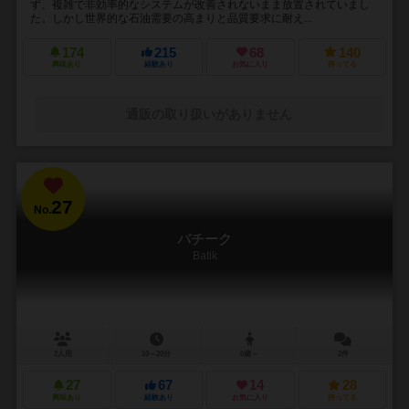
ず、複雑で非効率的なシステムが改善されないまま放置されていまし
た。しかし世界的な石油需要の高まりと品質要求に耐え...
174
215
68
140
興味あり
経験あり
お気に入り
持ってる
通販の取り扱いがありません
27
No.
バチーク
Batik
2人用
10～20分
6歳～
2件
27
67
14
28
興味あり
経験あり
お気に入り
持ってる