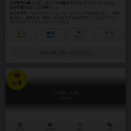
まず暗号を解くこと。そしてその後ダイスプレイスメント。しかし、
なぜか置けないことが多い……
潜入捜査官、つまりスパイとなって、ヨーロッパ中を渡り歩く。 捜査
官は3人。捜査官を「操作」するダイスは全部で5つ。これがワーカー
代わりのダイスプレイスメントとなる。 ...
24
60
7
40
興味あり
経験あり
お気に入り
持ってる
通販の取り扱いがありません
6
No.
このみしぐれ
Sprinkle
2～4人
45～60分
12歳～
1件