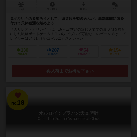
1～4人
80～130分
12歳～
9件
見えないものを知ろうとして、望遠鏡を覗き込んだ。異端審問に気を
付けて天体観測を始めよう
「ガリレオ・ガリレイ」は、16～17世紀の近代天文学の黎明期を舞台
にした戦略ボードゲーム！ 1～4人でプレイ可能なこのゲームでは、プ
レイヤーはガリレオやコペルニクスといった...
130
207
54
154
興味あり
経験あり
お気に入り
持ってる
再入荷までお待ち下さい
18
No.
オルロイ：プラハの天文時計
Orloj: The Prague Astronomical Clock