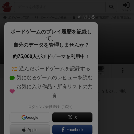
ログイン
閉じる
ボドゲーマTOP
ボードゲームの検索
airship city - 飛行船都市 -の通販/商品詳細
ボードゲームのプレイ履歴を記録し
て、
飛行船都市
自分のデータを管理しませんか？
次のおすすめボードゲーム
約75,000人
がボドゲーマを利用中！
遊んだボードゲームを記録する
4
3
12
トップ
画像
動画
レビュー
カフェ
気になるゲームのレビューを読む
『飛行船都市』が好きな方へのおすすめ
お気に入り作品・所有リストの共
このゲームのトップページで投票された「プレイ感の評価」をもとに、傾向
有
が近いボードゲームをランキング形式で紹介します。
※リストには一定の投票数がある作品のみを表示しています
ログイン / 会員登録（10秒）
Google
X
Apple
Facebook