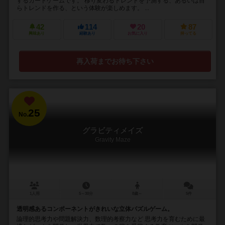
するカードゲームです。 移り変わるトレンドを予測する、あるいは自
らトレンドを作る、という体験が楽しめます。 ...
42
114
20
87
興味あり
経験あり
お気に入り
持ってる
再入荷までお待ち下さい
25
No.
グラビティメイズ
Gravity Maze
1人用
5～30分
8歳～
5件
透明感あるコンポーネントがきれいな立体パズルゲーム。
論理的思考力や問題解決力、数理的考察力など 思考力を育むために最