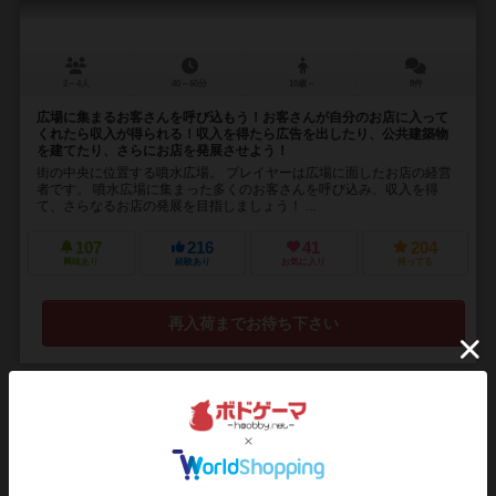
2～4人
40～60分
10歳～
8件
広場に集まるお客さんを呼び込もう！お客さんが自分のお店に入って
くれたら収入が得られる！収入を得たら広告を出したり、公共建築物
を建てたり、さらにお店を発展させよう！
街の中央に位置する噴水広場。 プレイヤーは広場に面したお店の経営
者です。 噴水広場に集まった多くのお客さんを呼び込み、収入を得
て、さらなるお店の発展を目指しましょう！ ...
107
216
41
204
興味あり
経験あり
お気に入り
持ってる
再入荷までお待ち下さい
15
No.
アメリアの秘密