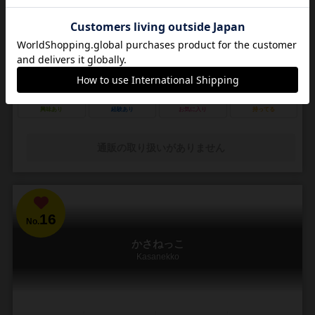
Amelia's Secret
1～4人
20～60分
12歳～
3件
27
56
6
83
興味あり
経験あり
お気に入り
持ってる
通販の取り扱いがありません
16
No.
かさねっこ
Kasanekko