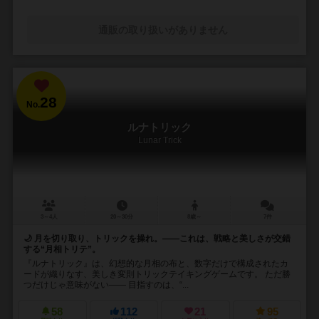
通販の取り扱いがありません
28
No.
ルナトリック
Lunar Trick
3～4人
20～30分
8歳～
7件
🌙 月を切り取り、トリックを操れ。――これは、戦略と美しさが交錯
する“月相トリテ”。
『ルナトリック』は、幻想的な月相の布と、数字だけで構成されたカ
ードが織りなす、美しき変則トリックテイキングゲームです。 ただ勝
つだけじゃ意味がない―― 目指すのは、“...
58
112
21
95