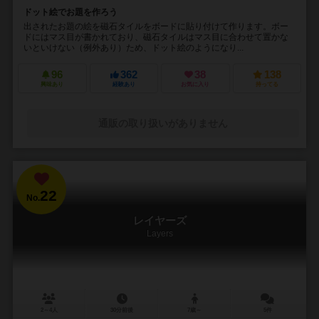
ドット絵でお題を作ろう
出されたお題の絵を磁石タイルをボードに貼り付けて作ります。ボー
ドにはマス目が書かれており、磁石タイルはマス目に合わせて置かな
いといけない（例外あり）ため、ドット絵のようになり...
96
362
38
138
興味あり
経験あり
お気に入り
持ってる
通販の取り扱いがありません
22
No.
レイヤーズ
Layers
2～4人
30分前後
7歳～
5件