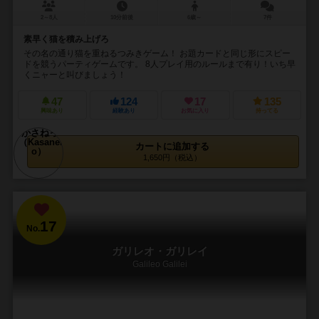
2～8人
10分前後
6歳～
7件
素早く猫を積み上げろ
その名の通り猫を重ねるつみきゲーム！ お題カードと同じ形にスピー
ドを競うパーティゲームです。 8人プレイ用のルールまで有り！いち早
くニャーと叫びましょう！
47
124
17
135
興味あり
経験あり
お気に入り
持ってる
カートに追加する
1,650円（税込）
17
No.
ガリレオ・ガリレイ
Galileo Galilei