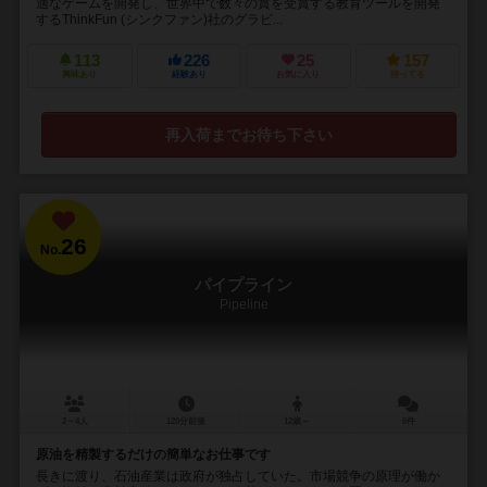
適なゲームを開発し、世界中で数々の賞を受賞する教育ツールを開発
するThinkFun (シンクファン)社のグラビ...
113
226
25
157
興味あり
経験あり
お気に入り
持ってる
再入荷までお待ち下さい
26
No.
パイプライン
Pipeline
2～4人
120分前後
12歳～
6件
原油を精製するだけの簡単なお仕事です
長きに渡り、石油産業は政府が独占していた。市場競争の原理が働か