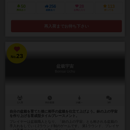
50
256
28
113
興味あり
経験あり
お気に入り
持ってる
再入荷までお待ち下さい
23
No.
盆栽宇宙
Bonsai Uchu
2人用
30分前後
14歳～
3件
自分の盆栽を育てた後に相手の盆栽を仕立て上げよう。鉢の上の宇宙
を作り上げる育成型タイルプレースメント。
プレイヤーは盆栽職人となり、「鉢の上の宇宙」とも称される盆栽の
手入れをしていく2ラウンド制のゲームです。 第1ラウンド、プレイヤ