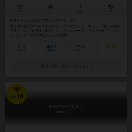
2人用
－
10歳～
4件
スタイリッシュなアブストラクトゲーム！
黒と白の直方体のみの非常にシンプルなコンポーネント。 端から端ま
で道をつなげるだけの非常にシンプルなルール。 たったそれだけなの
に、たったそれだけだからこそ極限ま...
51
90
14
60
興味あり
経験あり
お気に入り
持ってる
通販の取り扱いがありません
10
No.
ルーニークエスト
Loony Quest