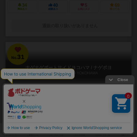
34
40
5
69
興味あり
経験あり
お気に入り
持ってる
通販の取り扱いがありません
31
No.
ナゲナゲポートサイドヨコハマ / ナゲポヨ
Nage x Nage Portside YOKOHAMA
2～6人
15分前後
8歳～
2件
DJになって1台しか無いターンテーブルを奪い合う、パーティ&アクシ
ョンゲーム！
プレイヤーはヨコハマのダンスクラブのDJとして今夜も激しいDJバト
ルに挑みます。使えるターンテーブルは1台しかないので、フロアから
のリスエストカードに素早く正確に応えなければ...