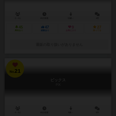
2～4人
45分前後
10歳～
4件
45
47
9
27
興味あり
経験あり
お気に入り
持ってる
通販の取り扱いがありません
21
No.
ピックス
PIX
4～9人
40分前後
8歳～
8件