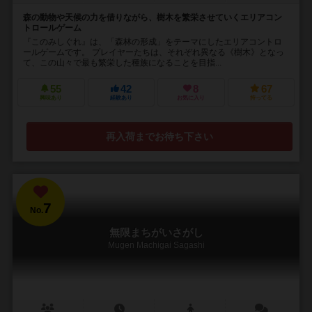
森の動物や天候の力を借りながら、樹木を繁栄させていくエリアコン
トロールゲーム
『このみしぐれ』は、「森林の形成」をテーマにしたエリアコントロ
ールゲームです。 プレイヤーたちは、それぞれ異なる《樹木》となっ
て、この山々で最も繁栄した種族になることを目指...
55
42
8
67
興味あり
経験あり
お気に入り
持ってる
再入荷までお待ち下さい
7
No.
無限まちがいさがし
Mugen Machigai Sagashi