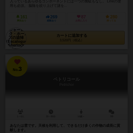
入っているあらゆるコンポーネントには一つの無駄もなし。 Lineの使
用も必須。 脳髄を絞り上げて謎を...
161
269
87
280
興味あり
経験あり
お気に入り
持ってる
カートに追加する
3,520円（税込）
3
No.
ペトリコール
Petrichor
1～4人
20～80分
14歳～
7件
あなたは雲です。天候を利用して、できるだけ多くの作物の成長に貢
献します。