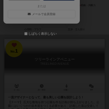
または
メールで会員登録
しばらく表示しない
1
No.
ツリーラインアベニュー
TREELINED AVENUE
2～4人
20～30分
14歳～
8件
一流デザイナーとなって、最も美しい公園を設計しよう！
【テーマ】 広大な敷地を持つ公園を作る計画が持ち上がりました。公
園にはいくつかの並木道をつくる必要があり、計画した道は交差して