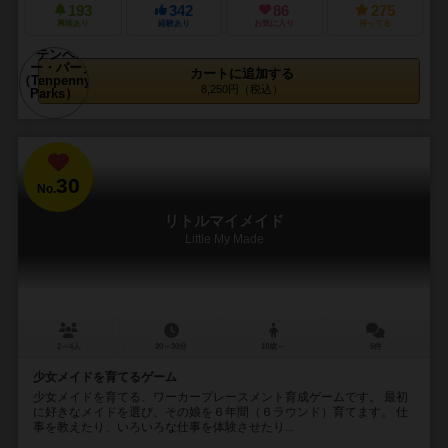
193
342
86
275
興味あり
経験あり
お気に入り
持ってる
カートに追加する
8,250円（税込）
30
No.
リトルマイメイド
Little My Made
2～4人
20～30分
10歳～
5件
少女メイドを育てるゲーム
少女メイドを育てる、ワーカープレースメント育成ゲームです。 最初
に好きなメイドを選び、その娘を６年間（６ラウンド）育てます。 仕
事を教えたり、いろいろな仕事を体験させたり...