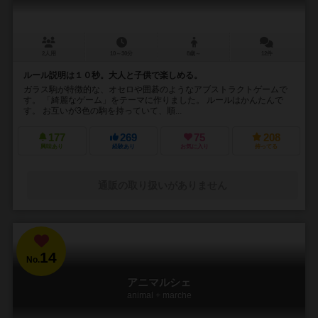
2人用
10～30分
8歳～
12件
ルール説明は１０秒。大人と子供で楽しめる。
ガラス駒が特徴的な、オセロや囲碁のようなアブストラクトゲームで
す。 「綺麗なゲーム」をテーマに作りました。 ルールはかんたんで
す。 お互いが3色の駒を持っていて、順...
177
269
75
208
興味あり
経験あり
お気に入り
持ってる
通販の取り扱いがありません
14
No.
アニマルシェ
animal + marche