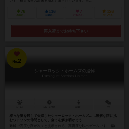
いて、植える事の出来る樹木も限られています。自...
76
116
7
126
興味あり
経験あり
お気に入り
持ってる
再入荷までお待ち下さい
2
No.
シャーロック・ホームズの追悼
Escalogue: Sherlock Holmes
1～6人
120～270分
12歳～
7件
様々な謎を残して失踪したシャーロック・ホームズ……難解な謎に挑
むワトソンの仲間として、全てを解き明かそう
難解で高度な謎が次々と提示される、高密度な脱出ゲームです。 箱に