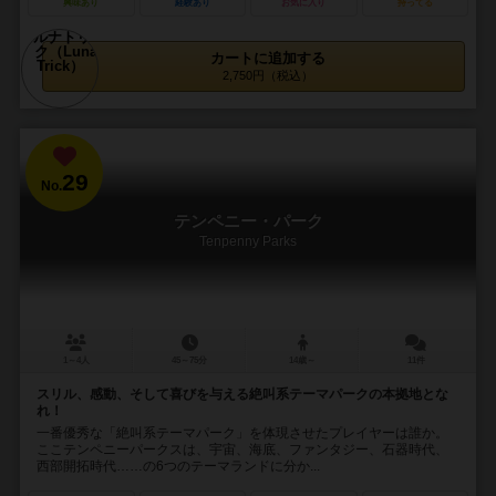
興味あり
経験あり
お気に入り
持ってる
カートに追加する
2,750円（税込）
29
No.
テンペニー・パーク
Tenpenny Parks
1～4人
45～75分
14歳～
11件
スリル、感動、そして喜びを与える絶叫系テーマパークの本拠地とな
れ！
一番優秀な「絶叫系テーマパーク」を体現させたプレイヤーは誰か。
ここテンペニーパークスは、宇宙、海底、ファンタジー、石器時代、
西部開拓時代……の6つのテーマランドに分か...