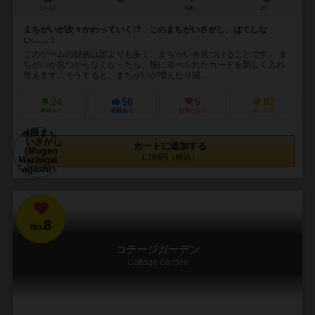
1～4人
－
5歳～
2件
まちがいが次々かわっていく!? このまちがいさがし、はてしな
い……！
このゲームの目的は誰よりも多く、まちがいを見つけることです。 ま
ちがいが見つからなくなったら、場に並べられたカードを新しく入れ
替えます。そうすると、まちがいが増えたり減...
24
56
5
82
興味あり
経験あり
お気に入り
持ってる
カートに追加する
1,760円（税込）
8
No.
コテージガーデン
Cottage Garden