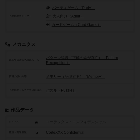
パーティゲーム（Party）
大人向け（Adult）
その他のコンセプト
カードゲーム（Card Game）
メカニクス
パターン認識（正解の絵が存在）（Pattern
得点や資源等の獲得ルール
Recognition）
メモリー（記憶する）（Memory）
情報の扱い方等
パズル（Puzzle）
その他のメカニクスや仕組み
作品データ
コーテックス・コンフィデンシャル
タイトル
CorteXXX Confidential
原題・英題表記