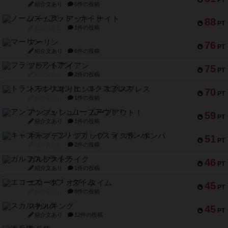
PT
紹介文あり
6件の投稿
ノームズ・アット・ナイト
88
PT
紹介文なし
1件の投稿
マーリン
76
PT
紹介文あり
6件の投稿
フラットアイアン
75
PT
紹介文なし
2件の投稿
トランスオリエント・エクスプレス
70
PT
紹介文なし
1件の投稿
アンブッシュ！：ムーブアウト！
59
PT
紹介文あり
1件の投稿
キャプテン・フリップ：イスラ・ボンバ
51
PT
紹介文なし
2件の投稿
ガルフストライク
46
PT
紹介文あり
1件の投稿
エコーズ・オブ・タイム
45
PT
紹介文なし
8件の投稿
スカルキング
45
PT
紹介文あり
12件の投稿