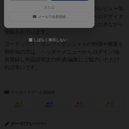
または
当サイトに掲載されている作品説明文やレビュー等
の情報は、ボドゲーマ運営事務局・ゲームデザイナ
メールで会員登録
ーご本人様・有志の皆様にご協力をいただきながら
登録されています。
しばらく表示しない
コーテックス・コンフィデンシャルの特徴や概要を
御存知の方は、ヘッダーメニューからログイン/会
員登録し作品説明文の作成/編集にご協力いただけ
れば幸いです。
マイボードゲーム登録者
3
0
0
0
興味あり
経験あり
お気に入り
持ってる
テーマ/フレーバー