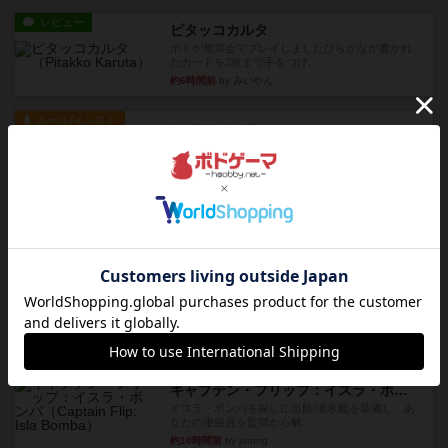
レビュー
ピタッコカルタ
ボドゲ相席会でプレイしましたひらがなが書かれ
たカードを2枚まで手をつけ...
約6時間前
by みいやん
ルール/インスト
画像付き
充実
ノームズ・アット・ナイト
ベネボレンス女王は、忠実な臣民を称えるための
祝宴を開こうとしています。...
約7時間前
by jurong
レビュー
画像付き
充実
フラットアイアン
1~2人に限定された、エンジンビルド系のシステ
ム選んだ企業ボードに街で...
約7時間前
by あくり
ルール/インスト
画像付き
充実
キャプテン・フリップ：イスラ・ボンバ
イスラ・ボンバを探しに出航!潜水艦を装備し、あ
なたの乗組員を監獄から解...
約10時間前
by jurong