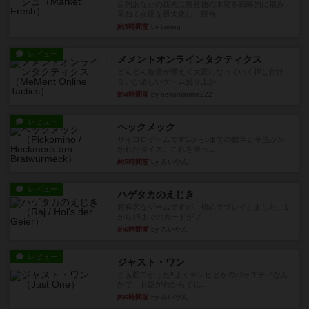
目的あなたの店先に農産物の木箱を戦略的に積み
重ねて在庫を最大化し、競合...
約3時間前
by jurong
レビュー
メメントオンラインタクティクス
どんどん物量が増えて大変になっていく押し付け
合いが楽しいゲーム盛り上が...
約4時間前
by nekomanma222
レビュー
ヘックメック
サイコロゲームです1から5までの数字と芋虫がか
かれたダイス。これを振っ...
約5時間前
by みいやん
レビュー
ハゲタカのえじき
超有名なゲームですが、初めてプレイしました。1
から15までのカードがプ...
約6時間前
by みいやん
レビュー
ジャスト・ワン
まぁ面白かった‼️よくテレビとかのバラエティなん
かで、お題がわからずに...
約6時間前
by みいやん