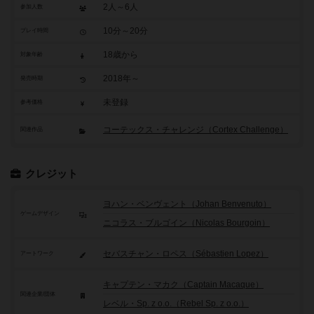
2人～6人
参加人数
10分～20分
プレイ時間
18歳から
対象年齢
2018年～
発売時期
未登録
参考価格
コーテックス・チャレンジ（Cortex Challenge）
関連作品
クレジット
ヨハン・ベンヴェント（Johan Benvenuto）
ゲームデザイン
ニコラス・ブルゴイン（Nicolas Bourgoin）
セバスチャン・ロペス（Sébastien Lopez）
アートワーク
キャプテン・マカク（Captain Macaque）
関連企業/団体
レベル・Sp. z o.o.（Rebel Sp. z o.o.）