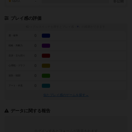
-
非公開
1点の人
プレイ感の評価
トグルスイッチを押すとプレイ感（
※
）の投票ができます
0
運・確率
0
戦略・判断力
0
交渉・立ち回り
0
心理戦・ブラフ
0
攻防・戦闘
0
アート・外見
似たプレイ感のゲームを探す→
データに関する報告
ログインするとフォームが表示されます