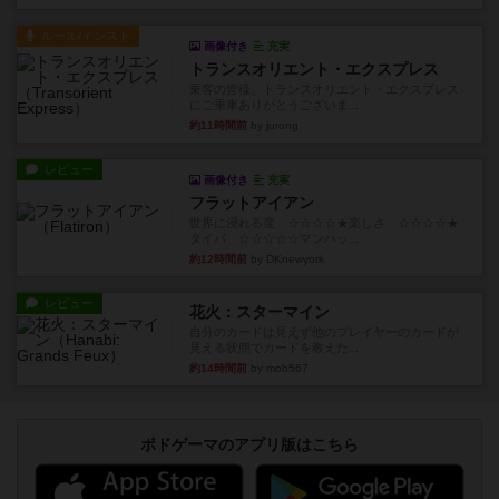
ルール/インスト
画像付き
充実
トランスオリエント・エクスプレス
乗客の皆様、トランスオリエント・エクスプレス
にご乗車ありがとうございま...
約11時間前
by jurong
レビュー
画像付き
充実
フラットアイアン
世界に浸れる度 ☆☆☆☆★楽しさ ☆☆☆☆★
タイパ ☆☆☆☆☆マンハッ...
約12時間前
by DKnewyork
レビュー
花火：スターマイン
自分のカードは見えず他のプレイヤーのカードが
見える状態でカードを教えた...
約14時間前
by mob567
ボドゲーマのアプリ版はこちら