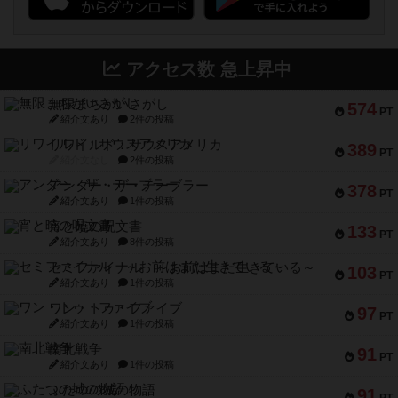
アクセス数 急上昇中
無限まちがいさがし
574
PT
紹介文あり
2件の投稿
リワイルド：サウスアメリカ
389
PT
紹介文なし
2件の投稿
アンダー・ザ・テーブラー
378
PT
紹介文あり
1件の投稿
宵と暁の呪文書
133
PT
紹介文あり
8件の投稿
セミファイナル ～お前はまだ生きている～
103
PT
紹介文あり
1件の投稿
ワン・トゥ・ファイブ
97
PT
紹介文あり
1件の投稿
南北戦争
91
PT
紹介文あり
1件の投稿
ふたつの城の物語
91