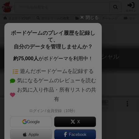
ログイン
閉じる
ボドゲーマTOP
ボードゲームの検索
コーテックス・チャレンジ
コーテ
ボードゲームのプレイ履歴を記録し
て、
自分のデータを管理しませんか？
コーテックス・コンフィデンシャル
約75,000人
がボドゲーマを利用中！
CorteXXX Confidential
遊んだボードゲームを記録する
気になるゲームのレビューを読む
お気に入り作品・所有リストの共
有
1
トップ
画像
動画
レビュー
カフェ
ログイン / 会員登録（10秒）
Google
X
Apple
ご協力ください
Facebook