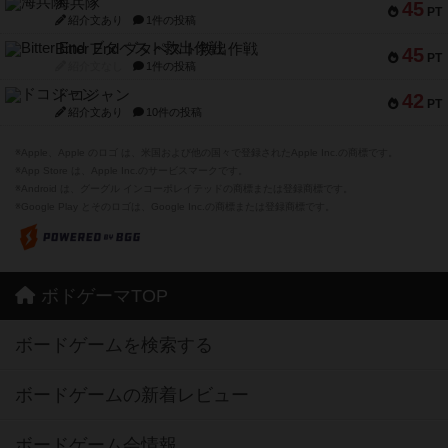
海兵隊
45
PT
紹介文あり
1件の投稿
Bitter End ブタペスト救出作戦
45
PT
紹介文なし
1件の投稿
ドコジャン
42
PT
紹介文あり
10件の投稿
※Apple、Apple のロゴ は、米国および他の国々で登録されたApple Inc.の商標です。
※App Store は、Apple Inc.のサービスマークです。
※Android は、グーグル インコーポレイテッドの商標または登録商標です。
※Google Play とそのロゴは、Google Inc.の商標または登録商標です。
ボドゲーマTOP
ボードゲームを検索する
ボードゲームの新着レビュー
ボードゲーム会情報