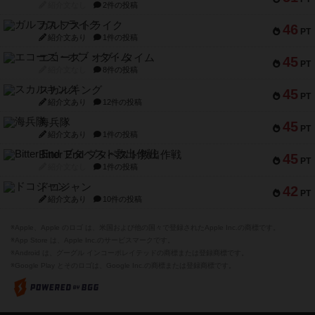
紹介文なし
2件の投稿
ガルフストライク
46
PT
紹介文あり
1件の投稿
エコーズ・オブ・タイム
45
PT
紹介文なし
8件の投稿
スカルキング
45
PT
紹介文あり
12件の投稿
海兵隊
45
PT
紹介文あり
1件の投稿
Bitter End ブタペスト救出作戦
45
PT
紹介文なし
1件の投稿
ドコジャン
42
PT
紹介文あり
10件の投稿
※Apple、Apple のロゴ は、米国および他の国々で登録されたApple Inc.の商標です。
※App Store は、Apple Inc.のサービスマークです。
※Android は、グーグル インコーポレイテッドの商標または登録商標です。
※Google Play とそのロゴは、Google Inc.の商標または登録商標です。