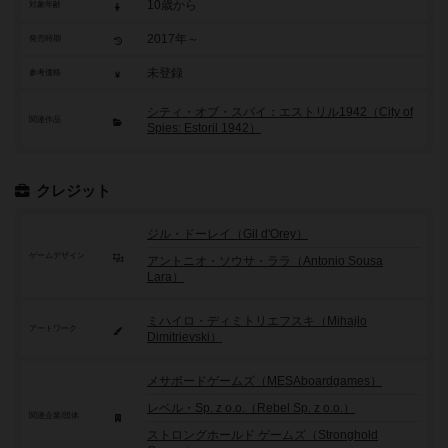
10歳から
対象年齢
2017年～
発売時期
未登録
参考価格
シティ・オブ・スパイ：エストリル1942（City of
関連作品
Spies: Estoril 1942）
クレジット
ジル・ドーレイ（Gil d'Orey）
ゲームデザイン
アントニオ・ソウサ・ララ（Antonio Sousa
Lara）
ミハイロ・ディミトリエフスキ（Mihajlo
アートワーク
Dimitrievski）
メサボードゲームズ（MESAboardgames）
レベル・Sp. z o.o.（Rebel Sp. z o.o.）
関連企業/団体
ストロングホールド ゲームズ（Stronghold