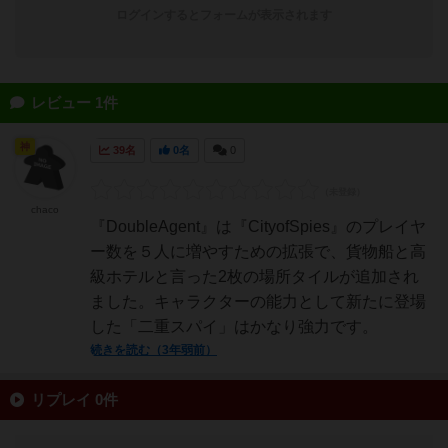
ログインするとフォームが表示されます
レビュー 1件
神
39名
0名
0
chaco
『DoubleAgent』は『CityofSpies』のプレイヤ
ー数を５人に増やすための拡張で、貨物船と高
級ホテルと言った2枚の場所タイルが追加され
ました。キャラクターの能力として新たに登場
した「二重スパイ」はかなり強力です。
続きを読む（3年弱前）
リプレイ 0件