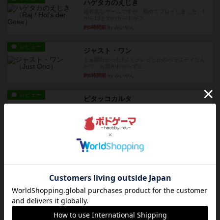
ハゲタカのえじき
超有名なゲームですが、初めてプレイしました。1
から15までのカードがプ...
約5時間前
by みいやん
レビュー
ジャスト・ワン
まぁ面白かった‼️よくテレビとかのバラエティなん
かで、お題がわからずに...
約6時間前
by みいやん
レビュー
ピタッコカルタ
ボドゲ相席会でプレイしましたひらがなが書かれ
たカードを2枚まで手をつけ...
約6時間前
by みいやん
ルール/インスト
画像付き
充実
ノームズ・アット・ナイト
ベネボレンス女王は、忠実な臣民を称えるための
祝宴を開こうとしています。...
約6時間前
by jurong
レビュー
画像付き
充実
フラットアイアン