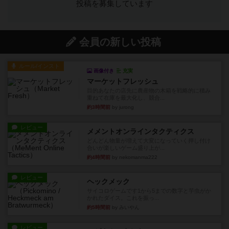
投稿を募集しています
会員の新しい投稿
ルール/インスト
画像付き
充実
マーケットフレッシュ
目的あなたの店先に農産物の木箱を戦略的に積み
重ねて在庫を最大化し、競合...
約3時間前
by jurong
レビュー
メメントオンラインタクティクス
どんどん物量が増えて大変になっていく押し付け
合いが楽しいゲーム盛り上が...
約4時間前
by nekomanma222
レビュー
ヘックメック
サイコロゲームです1から5までの数字と芋虫がか
かれたダイス。これを振っ...
約5時間前
by みいやん
レビュー