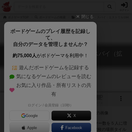
ログイン
閉じる
ボドゲーマTOP
ボードゲームの検索
シティ・オブ・スパイ：エストリル1942
ボードゲームのプレイ履歴を記録し
て、
自分のデータを管理しませんか？
シティー・オブ・スパイ：二重スパイ（拡
約75,000人
がボドゲーマを利用中！
張）
City of Spies: Double Agent
遊んだボードゲームを記録する
気になるゲームのレビューを読む
お気に入り作品・所有リストの共
有
1
1
トップ
画像
動画
レビュー
カフェ
ログイン / 会員登録（10秒）
Google
X
『Double Agent』は『City of Spies』のプレイヤー数を５人に増
Apple
Facebook
やすための拡張で、貨物船と高級ホテルと言った2枚の場所タイル