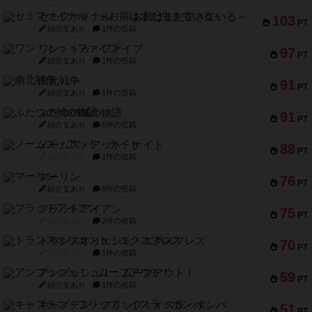
セミファイナル ～お前はまだ生きている～
103
PT
紹介文あり
1件の投稿
ワン・トゥ・ファイブ
97
PT
紹介文あり
1件の投稿
南北戦争
91
PT
紹介文あり
1件の投稿
ふたつの城の物語
91
PT
紹介文あり
6件の投稿
ノームズ・アット・ナイト
88
PT
紹介文なし
1件の投稿
マーリン
76
PT
紹介文あり
6件の投稿
フラットアイアン
75
PT
紹介文なし
2件の投稿
トランスオリエント・エクスプレス
70
PT
紹介文なし
1件の投稿
アンブッシュ！：ムーブアウト！
59
PT
紹介文あり
1件の投稿
キャプテン・フリップ：イスラ・ボンバ
51
PT