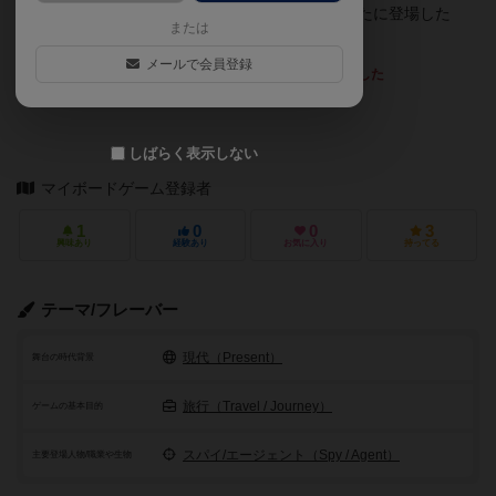
が追加されました。キャラクターの能力として新たに登場した
または
「二重スパイ」はかなり強力です。
メールで会員登録
最も読まれているレビューを表示しました
chaco
投稿者：
しばらく表示しない
マイボードゲーム登録者
1
0
0
3
興味あり
経験あり
お気に入り
持ってる
テーマ/フレーバー
現代（Present）
舞台の時代背景
旅行（Travel / Journey）
ゲームの基本目的
スパイ/エージェント（Spy / Agent）
主要登場人物/職業や生物