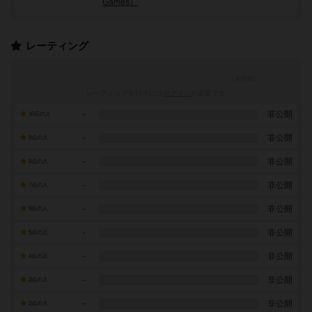
Games）
レーティング
レーティングを行うには
ログイン
が必要です
-
非公開
10点の人
-
非公開
9点の人
-
非公開
8点の人
-
非公開
7点の人
-
非公開
6点の人
-
非公開
5点の人
-
非公開
4点の人
-
非公開
3点の人
-
非公開
2点の人