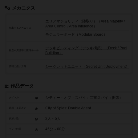
メカニクス
エリアマジョリティ（陣取り）（Area Majority /
Area Control / Area influence）
頻出するメカニクス
モジュラーボード（Modular Board）
デッキビルディング（デッキ構築）（Deck / Pool
得点や資源等の獲得ルール
Building）
シークレットユニット（Secret Unit Deployment）
情報の扱い方等
作品データ
シティー・オブ・スパイ：二重スパイ（拡張）
タイトル
City of Spies: Double Agent
原題・英題表記
2人～5人
参加人数
45分～60分
プレイ時間