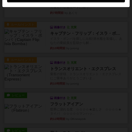
1~2人に限定された、エンジンビルド系のシステ
ム選んだ企業ボードに街で...
約7時間前
by あくり
ルール/インスト
画像付き
充実
キャプテン・フリップ：イスラ・ボンバ
イスラ・ボンバを探しに出航!潜水艦を装備し、あ
なたの乗組員を監獄から解...
約10時間前
by jurong
ルール/インスト
画像付き
充実
トランスオリエント・エクスプレス
乗客の皆様、トランスオリエント・エクスプレス
にご乗車ありがとうございま...
約10時間前
by jurong
レビュー
画像付き
充実
フラットアイアン
世界に浸れる度 ☆☆☆☆★楽しさ ☆☆☆☆★
タイパ ☆☆☆☆☆マンハッ...
約12時間前
by DKnewyork
レビュー