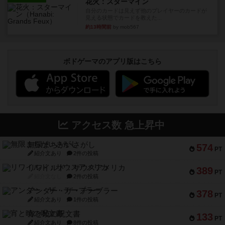
花火：スターマイン
自分のカードは見えず他のプレイヤーのカードが
見える状態でカードを教えた...
約13時間前
by mob567
ボドゲーマのアプリ版はこちら
アクセス数 急上昇中
無限まちがいさがし
574
PT
紹介文あり
2件の投稿
リワイルド：サウスアメリカ
389
PT
紹介文なし
2件の投稿
アンダー・ザ・テーブラー
378
PT
紹介文あり
1件の投稿
宵と暁の呪文書
133
PT
紹介文あり
8件の投稿