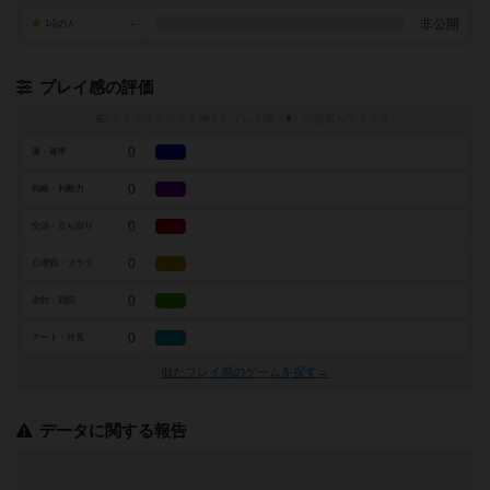
-
非公開
1点の人
プレイ感の評価
トグルスイッチを押すとプレイ感（
※
）の投票ができます
0
運・確率
0
戦略・判断力
0
交渉・立ち回り
0
心理戦・ブラフ
0
攻防・戦闘
0
アート・外見
似たプレイ感のゲームを探す→
データに関する報告