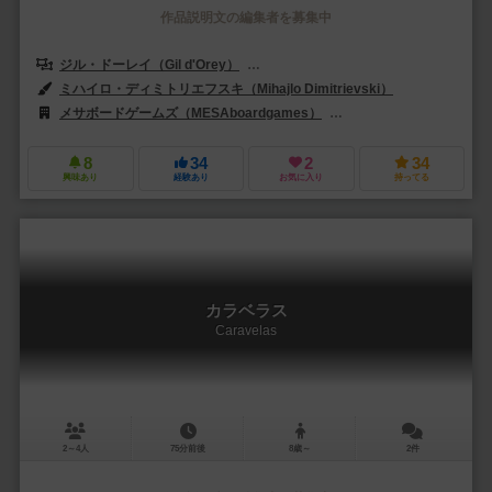
作品説明文の編集者を募集中
ジル・ドーレイ（Gil d'Orey）
アントニオ・ソウサ・ララ（Antonio So
ミハイロ・ディミトリエフスキ（Mihajlo Dimitrievski）
メサボードゲームズ（MESAboardgames）
ハイデルベルガー シュピーレ出
8
34
2
34
興味あり
経験あり
お気に入り
持ってる
カラベラス
Caravelas
2～4人
75分前後
8歳～
2件