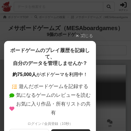
ログイン
ボドゲーマTOP
ボードゲームの検索
メサボードゲームズ（MESAboardgame
メサボードゲームズ（MESAboardgames）
9個のボードゲーム
閉じる
ボードゲームのプレイ履歴を記録し
検索メニュー
て、
自分のデータを管理しませんか？
約75,000人
がボドゲーマを利用中！
遊んだボードゲームを記録する
リサイクル
気になるゲームのレビューを読む
LIXO?
6.1
お気に入り作品・所有リストの共
有
ログイン / 会員登録（10秒）
2～6人
20分前後
6歳～
3件