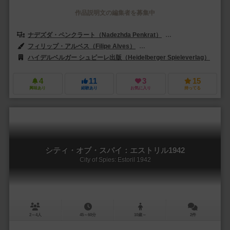
作品説明文の編集者を募集中
ナデズダ・ペンクラート（Nadezhda Penkrat）
ユーリ・ヤムシチコフ（
フィリップ・アルベス（Filipe Alves）
ギル・オレイ（Gil d'Orey）
ハイデルベルガー シュピーレ出版（Heidelberger Spieleverlag）
メ
4
11
3
15
興味あり
経験あり
お気に入り
持ってる
シティ・オブ・スパイ：エストリル1942
City of Spies: Estoril 1942
2～4人
45～60分
10歳～
2件