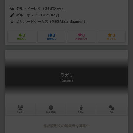
ジル・ドーレイ（Gil d'Orey）
ギル・オレイ（Gil d'Orey）
メサボードゲームズ（MESAboardgames）
0
0
0
0
興味あり
経験あり
お気に入り
持ってる
ラガミ
Ragami
2～4人
90分前後
8歳～
0件
作品説明文の編集者を募集中