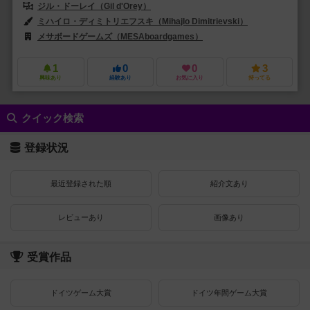
ジル・ドーレイ（Gil d'Orey）
アントニオ・ソウサ・ララ（Antonio So
ミハイロ・ディミトリエフスキ（Mihajlo Dimitrievski）
メサボードゲームズ（MESAboardgames）
レベル・Sp. z o.o.（Rebe
1
0
0
3
興味あり
経験あり
お気に入り
持ってる
クイック検索
登録状況
最近登録された順
紹介文あり
レビューあり
画像あり
受賞作品
ドイツゲーム大賞
ドイツ年間ゲーム大賞