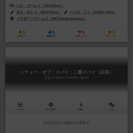
ジル・ドーレイ（Gil d'Orey）
ギル・オレイ（Gil d'Orey）
ペドロ・ソト（Pedro Soto）
メサボードゲームズ（MESAboardgames）
3
1
0
5
興味あり
経験あり
お気に入り
持ってる
シティー・オブ・スパイ：二重スパイ（拡張）
City of Spies: Double Agent
2～5人
45～60分
10歳～
1件
作品説明文の編集者を募集中