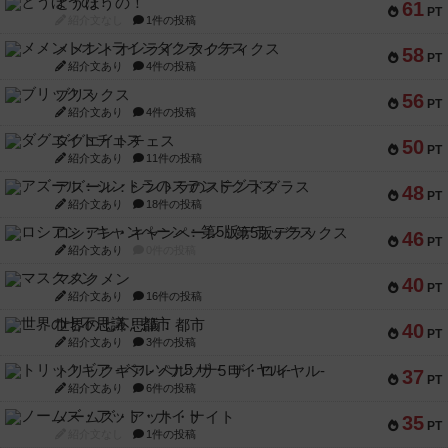
とうほうの！
61
PT
紹介文なし
1件の投稿
メメントオンラインタクティクス
58
PT
紹介文あり
4件の投稿
ブリックス
56
PT
紹介文あり
4件の投稿
ダグエイトチェス
50
PT
紹介文あり
11件の投稿
アズール：シントラのステンドグラス
48
PT
紹介文あり
18件の投稿
ロシアン・キャンペーン：第5版デラックス
46
PT
紹介文あり
0件の投稿
マスクメン
40
PT
紹介文あり
16件の投稿
世界の七不思議：都市
40
PT
紹介文あり
3件の投稿
トリックギア - ペルソナ5 ザ・ロイヤル-
37
PT
紹介文あり
6件の投稿
ノームズ・アット・ナイト
35
PT
紹介文なし
1件の投稿