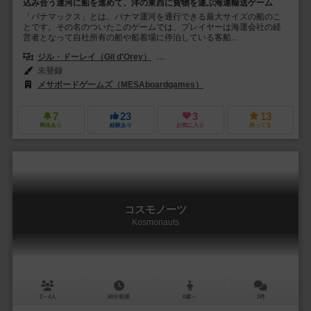
込み合う運河に船を進めて、洋の東西に貨物を運ぶ海運輸送ゲーム
「パナマックス」とは、パナマ運河を通行できる最大サイズの船のこ
とです。その名のついたこのゲームでは、プレイヤーは海運会社の経
営者となって自社所有の船や船着場に停泊している客船...
ジル・ドーレイ（Gil d'Orey）
ヌノ・ビザロ・センティエイロ（Nuno Biz
未登録
メサボードゲームズ（MESAboardgames）
7
23
3
13
興味あり
経験あり
お気に入り
持ってる
コスモノーツ
Kosmonauts
2～4人
60分前後
8歳～
2件