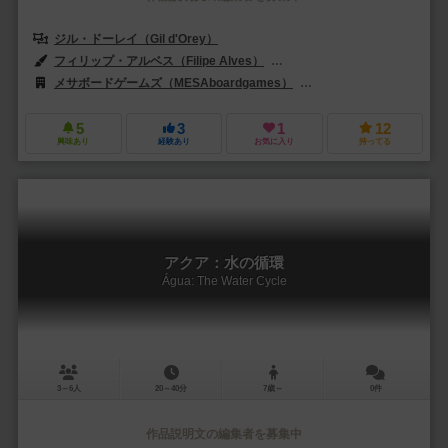
ジル・ドーレイ（Gil d'Orey）
フィリップ・アルベス（Filipe Alves）
ギル・オレイ（Gil d'Orey）
メサボードゲームズ（MESAboardgames）
モラピアフ（Morapiaf
5
3
1
12
興味あり
経験あり
お気に入り
持ってる
アクア：水の循環
Água: The Water Cycle
3～6人
20～40分
7歳～
0件
作品説明文の編集者を募集中