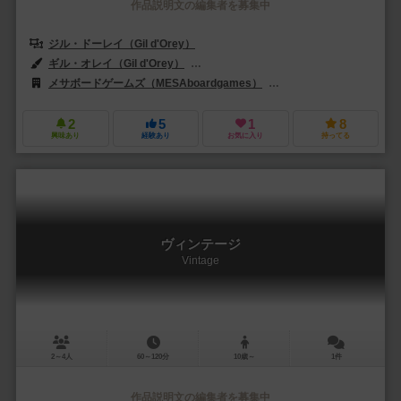
作品説明文の編集者を募集中
ジル・ドーレイ（Gil d'Orey）
ギル・オレイ（Gil d'Orey）
ジョアン・メネゼス（João Menezes）
メサボードゲームズ（MESAboardgames）
モラピアフ（Morapiaf
2
5
1
8
興味あり
経験あり
お気に入り
持ってる
ヴィンテージ
Vintage
2～4人
60～120分
10歳～
1件
作品説明文の編集者を募集中