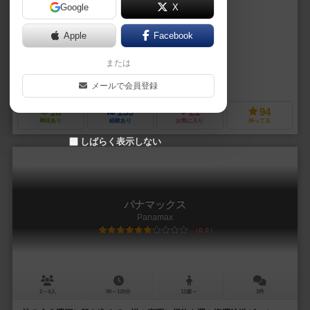
Google
X
作品説明文の編集者を募集中
Apple
Facebook
ジル・ドーレイ（Gil d'Orey）
または
ギル・オレイ（Gil d'Orey）
マゼラン（Magellan）
メサボードゲームズ（MESAboardgames）
メールで会員登録
18
159
21
94
興味あり
経験あり
お気に入り
持ってる
しばらく表示しない
パナマックス
Panamax
6.0
2～4人
90～120分
12歳～
3件