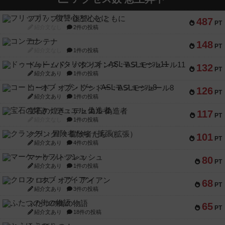
フリップ７：復讐心とともに
487
PT
紹介文なし
2件の投稿
コンテナ
148
PT
紹介文なし
1件の投稿
ドゥームド・バタリオンズ：ASLモジュール11
132
PT
紹介文あり
1件の投稿
コード・オブ・ブシドー：ASLモジュール8
126
PT
紹介文あり
1件の投稿
宝石の煌き：デュエル 偽造者
117
PT
紹介文なし
1件の投稿
クランク! ：冒険者たち（拡張）
101
PT
紹介文あり
4件の投稿
マーケットフレッシュ
80
PT
紹介文あり
1件の投稿
クロス・オブ・アイアン
68
PT
紹介文あり
3件の投稿
ふたつの街の物語
65
PT
紹介文あり
18件の投稿