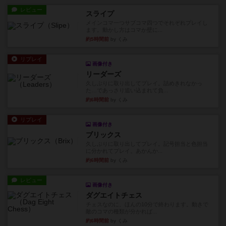
レビュー
スライプ
メインコマ一つサブコマ四つでそれぞれプレイし
ます。動かし方はコマか壁に...
約5時間前
by くみ
リプレイ
画像付き
リーダーズ
久しぶりに取り出してプレイ。詰めきれなかっ
た…であっさり追い込まれて負...
約6時間前
by くみ
リプレイ
画像付き
ブリックス
久しぶりに取り出してプレイ。記号担当と色担当
に分かれてプレイ。あかんか...
約6時間前
by くみ
レビュー
画像付き
ダグエイトチェス
チェスなのに、ほんの10分で終わります。動きで
敵のコマの種類が分かれば...
約6時間前
by くみ