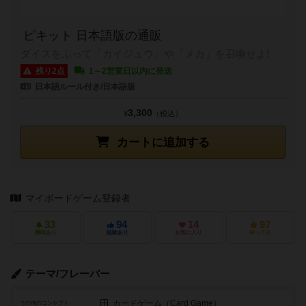
ピキット 日本語版の通販
ダイスをふって「カイジュウ」や「メカ」を召喚せよ!
残り2点
1～2営業日以内に発送
日本語ルール付き/日本語版
3,300
¥
（税込）
カートに追加する
マイボードゲーム登録者
33
94
14
97
興味あり
経験あり
お気に入り
持ってる
テーマ/フレーバー
カードゲーム（Card Game）
その他のコンセプト