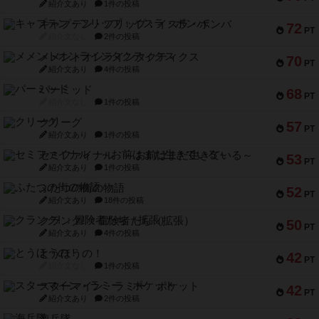
紹介文あり
1件の投稿
キャプテン・フリップ：イスラ・ボンバ
72
PT
紹介文なし
2件の投稿
メメントオンラインタクティクス
70
PT
紹介文あり
4件の投稿
パーミッド
68
PT
紹介文なし
1件の投稿
クリーグ
57
PT
紹介文あり
1件の投稿
セミファイナル ～お前はまだ生きている～
53
PT
紹介文あり
1件の投稿
ふたつの街の物語
52
PT
紹介文あり
18件の投稿
クランク! ：冒険者たち（拡張）
50
PT
紹介文あり
4件の投稿
とうほうの！
42
PT
紹介文なし
1件の投稿
スターマイン・ラミー ポケット
42
PT
紹介文あり
2件の投稿
海兵隊