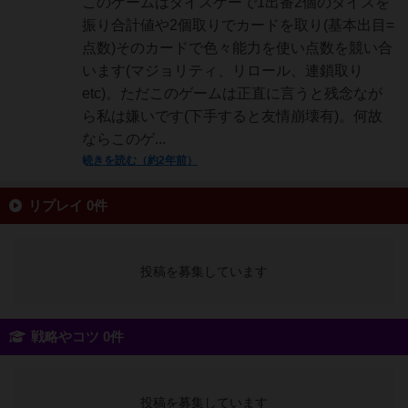
このゲームはダイスゲーで1出番2個のダイスを
振り合計値や2個取りでカードを取り(基本出目=
点数)そのカードで色々能力を使い点数を競い合
います(マジョリティ、リロール、連鎖取り
etc)。ただこのゲームは正直に言うと残念なが
ら私は嫌いです(下手すると友情崩壊有)。何故
ならこのゲ...
続きを読む（約2年前）
リプレイ 0件
投稿を募集しています
戦略やコツ 0件
投稿を募集しています