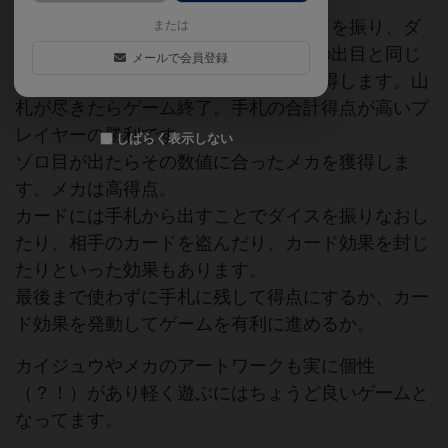
「ピキット」は、毎ターン2個のダイスを振り、ダ
または
イスの数字を足し引きした数字や2個の出目と同じ
メールで会員登録
場に並べられたカイジュウカードを獲得します。山
札が尽きたらゲーム終了。手札の合計得点が高いプ
レイヤーの勝利です。
しばらく表示しない
ゾロ目が出たらその数値に合ったメカを獲得しま
す。メカは高得点。
カードには手札から出すことでダイスを振りなおし
たり、相手のカードを盗んだり、カード効果を封じ
たりといった効果もあります。
最後まで使わずに手札に残して得点にするか、カー
ド効果を発動してゲームを有利に進めるか。
カイジュウやメカのアートワークも実に個性
（？！）があり軽く遊ぶにはちょうど良いゲームと
なってます。