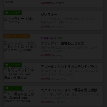
約2時間前
by 155973
レビュー
ジンラミー
トランプで遊べる2人対戦の麻雀風ゲームです。
10枚の手札で、同じスーツ...
約4時間前
by OSAっち
ルール/インスト
画像付き
充実
フリップ７：復讐心とともに
概要Flip 7が復活しました――復讐を伴って!オリ
ジナルゲームの楽し...
約4時間前
by jurong
レビュー
アズール：シントラのステンドグラス
大好きなアズールシリーズ。ステンドグラスを作
っていきます✨1部より自由...
約5時間前
by しんたろ
レビュー
エクスペディション：世界を巡る冒険
クラマー氏の不朽の名作。新しいボードゲームほ
どおもしろいはず？いいえ。...
約5時間前
by 田中昌平