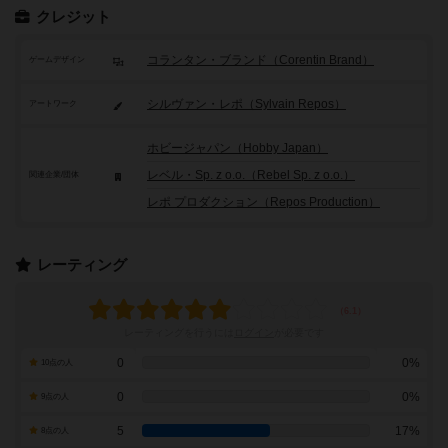
クレジット
コランタン・ブランド（Corentin Brand）
ゲームデザイン
シルヴァン・レポ（Sylvain Repos）
アートワーク
ホビージャパン（Hobby Japan）
レベル・Sp. z o.o.（Rebel Sp. z o.o.）
関連企業/団体
レポ プロダクション（Repos Production）
レーティング
レーティングを行うには
ログイン
が必要です
0
0%
10点の人
0
0%
9点の人
5
17%
8点の人