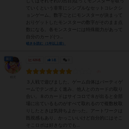
しくはそれぞれの出目)従ってモンスターを取っ
ていくという非常にシンプルなセットコレクシ
ョンゲーム。数字ごとにモンスターが決まって
おりゲットしたモンスターの数字がそのまま点
数になる。各モンスターには特殊能力があって
自分のカード(つ...
続きを読む（1年以上前）
国王
426名
1名
0
頼児
３人戦で遊びました。ゲーム自体はパーティゲ
ームでテンポよく進み、他人とのカードの取り
合い。８のカードはサイコロで８が出ると全部
場に出ているものがすべて取れるので複数枚取
りしたときは気持ちよかった。アートワークは
既視感もあり、かっこいいけど自分的にはそこ
そこロボは好きなのでも...