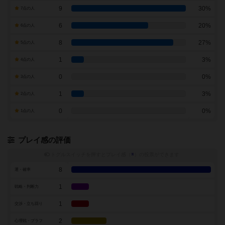
9
30%
7点の人
6
20%
6点の人
8
27%
5点の人
1
3%
4点の人
0
0%
3点の人
1
3%
2点の人
0
0%
1点の人
プレイ感の評価
トグルスイッチを押すとプレイ感（
※
）の投票ができます
8
運・確率
1
戦略・判断力
1
交渉・立ち回り
2
心理戦・ブラフ