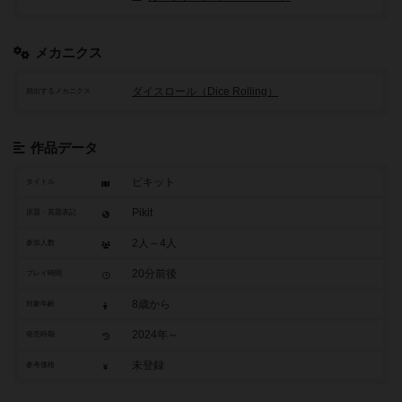
メカニクス
ダイスロール（Dice Rolling）
頻出するメカニクス
作品データ
ピキット
タイトル
Pikit
原題・英題表記
2人～4人
参加人数
20分前後
プレイ時間
8歳から
対象年齢
2024年～
発売時期
未登録
参考価格