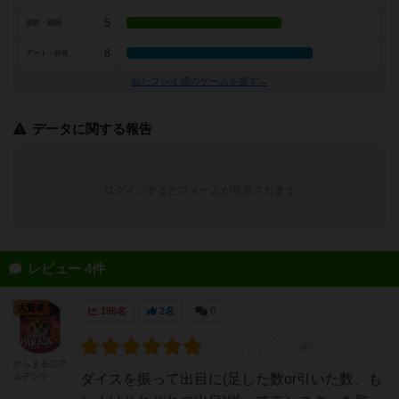
5
攻防・戦闘
6
アート・外見
似たプレイ感のゲームを探す→
データに関する報告
ログインするとフォームが表示されます
レビュー 4件
大賢者
196名
2名
0
からまる◎ア
ルデンテ
ダイスを振って出目に(足した数or引いた数、も