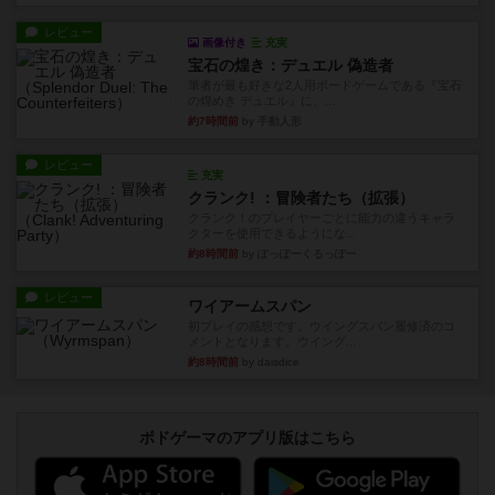
レビュー
画像付き
充実
宝石の煌き：デュエル 偽造者
筆者が最も好きな2人用ボードゲームである『宝石
の煌めき デュエル』に、...
約7時間前
by 手動人形
レビュー
充実
クランク! ：冒険者たち（拡張）
クランク！のプレイヤーごとに能力の違うキャラ
クターを使用できるようにな...
約8時間前
by ぽっぽーくるっぽー
レビュー
ワイアームスパン
初プレイの感想です。ウイングスパン履修済のコ
メントとなります。ウイング...
約8時間前
by daisdice
ボドゲーマのアプリ版はこちら