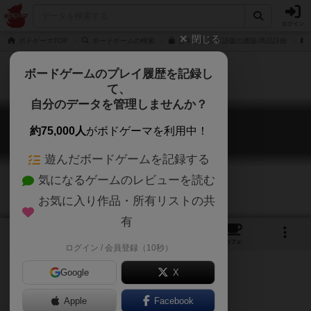
ログイン
閉じる
ボドゲーマTOP
ボードゲームの検索
ピキット 日本語版の通販/商品詳細
ボードゲームのプレイ履歴を記録し
て、
自分のデータを管理しませんか？
ピキット
約75,000人
がボドゲーマを利用中！
Pikit
遊んだボードゲームを記録する
気になるゲームのレビューを読む
お気に入り作品・所有リストの共
有
2
4
18
トップ
画像
動画
レビュー
カフェ
ログイン / 会員登録（10秒）
Google
X
独特のアートワークで盛り上がる
Apple
Facebook