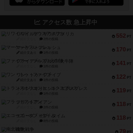
アクセス数 急上昇中
リワイルド：サウスアメリカ
552
PT
紹介文なし
2件の投稿
マーケットフレッシュ
170
PT
紹介文あり
1件の投稿
ファイアー・ブルズ / 火牛陣
141
PT
紹介文なし
1件の投稿
ワン・トゥ・ファイブ
122
PT
紹介文あり
1件の投稿
トランスオリエント・エクスプレス
119
PT
紹介文なし
1件の投稿
フラットアイアン
118
PT
紹介文なし
2件の投稿
エコーズ・オブ・タイム
118
PT
紹介文なし
8件の投稿
南北戦争
79
PT