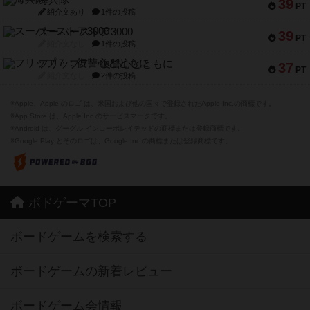
39
PT
紹介文あり
1件の投稿
スーパーストア3000
39
PT
紹介文なし
1件の投稿
フリップ７：復讐心とともに
37
PT
紹介文なし
2件の投稿
※Apple、Apple のロゴ は、米国および他の国々で登録されたApple Inc.の商標です。
※App Store は、Apple Inc.のサービスマークです。
※Android は、グーグル インコーポレイテッドの商標または登録商標です。
※Google Play とそのロゴは、Google Inc.の商標または登録商標です。
ボドゲーマTOP
ボードゲームを検索する
ボードゲームの新着レビュー
ボードゲーム会情報