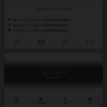
作品説明文の編集者を募集中
ヨハン・ベンヴェント（Johan Benvenuto）
ニコラス・ブルゴイン（Nic
セバスチャン・ロペス（Sébastien Lopez）
キャプテン・マカク（Captain Macaque）
ジェム・クラブ・キフト（Gé
3
35
2
25
興味あり
経験あり
お気に入り
持ってる
ブレイントピア
Braintopia
2～6人
15分前後
8歳～
1件