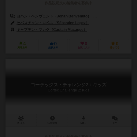
作品説明文の編集者を募集中
ヨハン・ベンヴェント（Johan Benvenuto）
ニコラス・ブルゴイン（Nic
セバスチャン・ロペス（Sébastien Lopez）
キャプテン・マカク（Captain Macaque）
4
0
0
0
興味あり
経験あり
お気に入り
持ってる
コーテックス・チャレンジ2：キッズ
Cortex Challenge 2: Kids
2～6人
15分前後
6歳～
0件
作品説明文の編集者を募集中