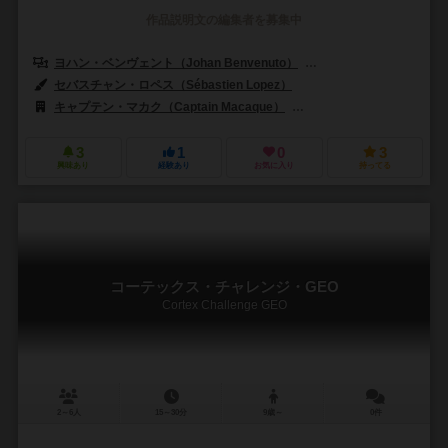
作品説明文の編集者を募集中
ヨハン・ベンヴェント（Johan Benvenuto）
ニコラス・ブルゴイン（Nic
セバスチャン・ロペス（Sébastien Lopez）
キャプテン・マカク（Captain Macaque）
ジェム・クラブ・キフト（Gé
3
1
0
3
興味あり
経験あり
お気に入り
持ってる
コーテックス・チャレンジ・GEO
Cortex Challenge GEO
2～6人
15～30分
9歳～
0件