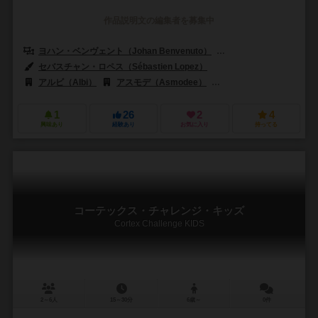
作品説明文の編集者を募集中
ヨハン・ベンヴェント（Johan Benvenuto）
ニコラス・ブルゴイン（Nic
セバスチャン・ロペス（Sébastien Lopez）
アルビ（Albi）
アスモデ（Asmodee）
アステリオン・プレス（Ast
1
26
2
4
興味あり
経験あり
お気に入り
持ってる
コーテックス・チャレンジ・キッズ
Cortex Challenge KIDS
2～6人
15～30分
6歳～
0件