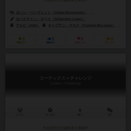
ヨハン・ベンヴェント（Johan Benvenuto）
ニコラス・ブルゴイン（Nic
セバスチャン・ロペス（Sébastien Lopez）
アルビ（Albi）
キャプテン・マカク（Captain Macaque）
ジェ
3
1
0
0
興味あり
経験あり
お気に入り
持ってる
コーテックス＋チャレンジ
Cortex + Challenge
2～6人
10～15分
8歳～
0件
作品説明文の編集者を募集中