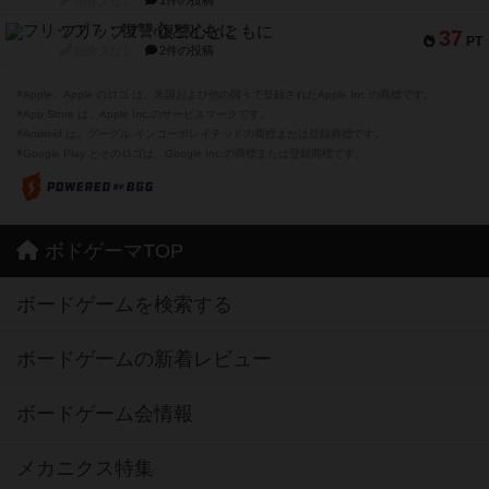
フリップ７：復讐心とともに
37
PT
紹介文なし
2件の投稿
※Apple、Apple のロゴ は、米国および他の国々で登録されたApple Inc.の商標です。
※App Store は、Apple Inc.のサービスマークです。
※Android は、グーグル インコーポレイテッドの商標または登録商標です。
※Google Play とそのロゴは、Google Inc.の商標または登録商標です。
ボドゲーマTOP
ボードゲームを検索する
ボードゲームの新着レビュー
ボードゲーム会情報
メカニクス特集