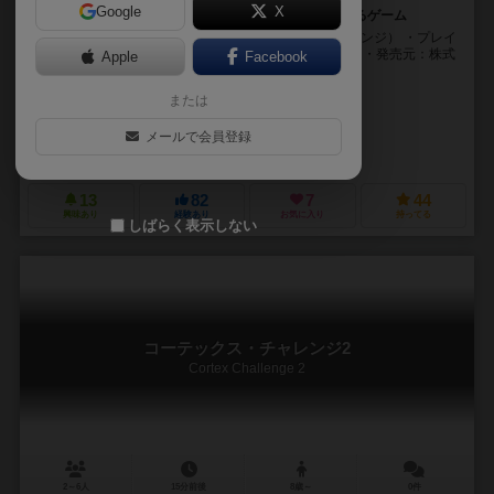
Google
X
早押しクイズを繰り返していくような瞬発力が試されるゲーム
CORTEX Challenge（コーテックス1ブレインチャレンジ） ・プレイ
人数：2～6人 ・プレイ時間：15分 ・対象年齢：8歳～ ・発売元：株式
Apple
Facebook
会社ドリームブロ...
または
ヨハン・ベンヴェント（Johan Benvenuto）
ニコラス・ブルゴイン（Nic
セバスチャン・ロペス（Sébastien Lopez）
メールで会員登録
アスモデ（Asmodee）
アステリオン・プレス（Asterion Press）
13
82
7
44
興味あり
経験あり
お気に入り
持ってる
しばらく表示しない
コーテックス・チャレンジ2
Cortex Challenge 2
2～6人
15分前後
8歳～
0件