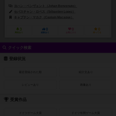
ヨハン・ベンヴェント（Johan Benvenuto）
ニコラス・ブルゴイン（Nic
セバスチャン・ロペス（Sébastien Lopez）
キャプテン・マカク（Captain Macaque）
レベル・Sp. z o.o.（Rebel
3
0
0
0
興味あり
経験あり
お気に入り
持ってる
クイック検索
登録状況
最近登録された順
紹介文あり
レビューあり
画像あり
受賞作品
ドイツゲーム大賞
ドイツ年間ゲーム大賞