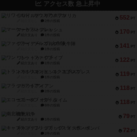
アクセス数 急上昇中
リワイルド：サウスアメリカ
552
PT
紹介文なし
2件の投稿
マーケットフレッシュ
170
PT
紹介文あり
1件の投稿
ファイアー・ブルズ / 火牛陣
141
PT
紹介文なし
1件の投稿
ワン・トゥ・ファイブ
122
PT
紹介文あり
1件の投稿
トランスオリエント・エクスプレス
119
PT
紹介文なし
1件の投稿
フラットアイアン
118
PT
紹介文なし
2件の投稿
エコーズ・オブ・タイム
118
PT
紹介文なし
8件の投稿
南北戦争
79
PT
紹介文あり
1件の投稿
キャプテン・フリップ：イスラ・ボンバ
72
PT
紹介文なし
2件の投稿