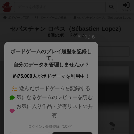
ログイン
ボドゲーマTOP
ボードゲームの検索
セバスチャン ロペス（Sébastien Lope
セバスチャン ロペス（Sébastien Lopez）
8個のボードゲーム
閉じる
ボードゲームのプレイ履歴を記録し
検索メニュー
て、
自分のデータを管理しませんか？
約75,000人
がボドゲーマを利用中！
遊んだボードゲームを記録する
コーテックス・チャレンジ
気になるゲームのレビューを読む
Cortex Challenge
6.0
お気に入り作品・所有リストの共
有
ログイン / 会員登録（10秒）
2～6人
15分前後
8歳～
0件