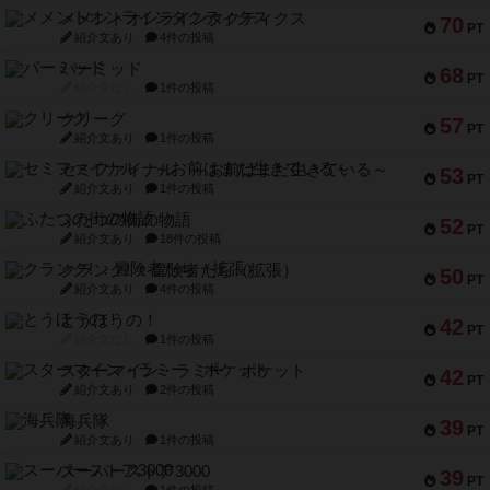
メメントオンラインタクティクス
70
PT
紹介文あり
4件の投稿
パーミッド
68
PT
紹介文なし
1件の投稿
クリーグ
57
PT
紹介文あり
1件の投稿
セミファイナル ～お前はまだ生きている～
53
PT
紹介文あり
1件の投稿
ふたつの街の物語
52
PT
紹介文あり
18件の投稿
クランク! ：冒険者たち（拡張）
50
PT
紹介文あり
4件の投稿
とうほうの！
42
PT
紹介文なし
1件の投稿
スターマイン・ラミー ポケット
42
PT
紹介文あり
2件の投稿
海兵隊
39
PT
紹介文あり
1件の投稿
スーパーストア3000
39
PT
紹介文なし
1件の投稿