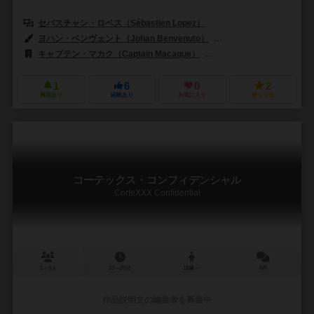
セバスチャン・ロペス（Sébastien Lopez）
ヨハン・ベンヴェント（Johan Benvenuto）
ニコラス・ブルゴイン（Nic
キャプテン・マカク（Captain Macaque）
アスモデ（Asmodee）
1
6
0
2
興味あり
経験あり
お気に入り
持ってる
コーテックス・コンフィデンシャル
CorteXXX Confidential
2～6人
10～20分
18歳～
0件
作品説明文の編集者を募集中