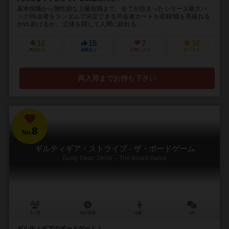
基本役職から個性的な上級役職まで、全てが詰まったシリーズ最大パ
ック!司会者をランダムで決定できる司会者カードも収録!噓を見破れる
かvs.欺けるか。 正体を隠して人間に紛れる...
10
15
7
37
興味あり
経験あり
お気に入り
持ってる
再入荷までお待ち下さい
8
No.
ギルティギア・ストライブ - ザ・ボードゲーム
Guilty Gear: Strive – The Board Game
2人用
15分前後
14歳～
1件
ギルティギアのボードゲーム！