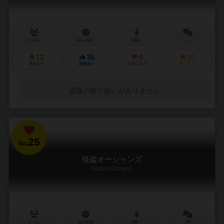
2～6人
45～55分
10歳～
－
12
35
4
27
興味あり
経験あり
お気に入り
持ってる
通販の取り扱いがありません
25
No.
怪盗オーシャンズ
Kaitou Oceans
3～4人
30分前後
8歳～
4件