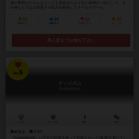
僕の軍勢のどちらをとっても異色きわまりない邪神の一柱として、そ
の神ならではの邪悪さや戦力を駆使してオールドワール...
30
34
12
49
興味あり
経験あり
お気に入り
持ってる
再入荷までお待ち下さい
5
No.
ドッジボム
DodgeBomb
3～6人
10～30分
8歳～
3件
集めるな、避けろ!!
『DodgeBomb』は手札の効果を使って危険なカード(爆弾)を避けてい