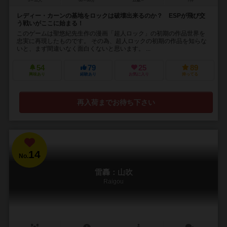
5～12人
60～80分
12歳～
7件
レディー・カーンの基地をロックは破壊出来るのか？ ESPが飛び交
う戦いがここに始まる！
このゲームは聖悠紀先生作の漫画「超人ロック」の初期の作品世界を
忠実に再現したものです。 その為、超人ロックの初期の作品を知らな
いと、まず間違いなく面白くないと思います。 ...
54
79
25
89
興味あり
経験あり
お気に入り
持ってる
再入荷までお待ち下さい
14
No.
雷轟：山吹
Raigou