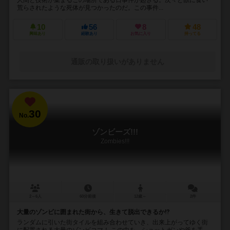
荒らされたような死体が見つかったのだ。この事件...
10
56
8
48
興味あり
経験あり
お気に入り
持ってる
通販の取り扱いがありません
30
No.
ゾンビーズ!!!
Zombies!!!
2～6人
60分前後
12歳～
2件
大量のゾンビに囲まれた街から、生きて脱出できるか⁉︎
ランダムに引いた街タイルを組み合わせていき、出来上がってゆく街
に配置される大量のゾンビコマ！ この中を、ショットガンや斧を手