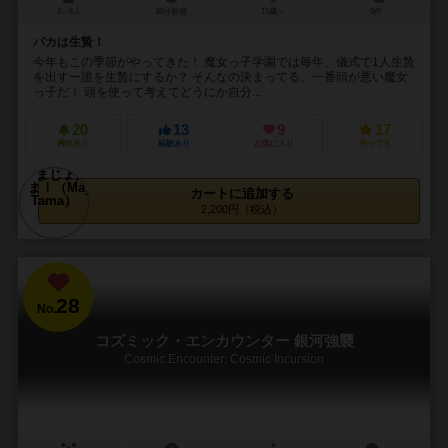
3～6人
30分前後
13歳～
3件
バカは生贄！
今年もこの季節がやってきた！ 魔女っ子学園では毎年、儀式で1人生贄
を出すー誰を生贄にするか？ そんなの決まってる、一番頭が悪い魔女
っ子だ！ 頭を使って考えてどうにか自分...
20
13
9
17
興味あり
経験あり
お気に入り
持ってる
カートに追加する
2,200円（税込）
28
No.
コズミック・エンカウンター 銀河強襲
Cosmic Encounter: Cosmic Incursion