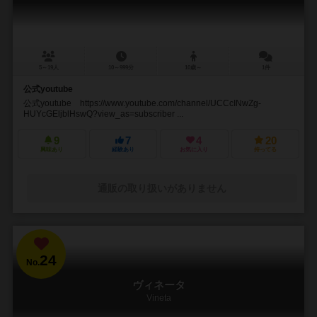
5～19人
10～999分
10歳～
1件
公式youtube
公式youtube https://www.youtube.com/channel/UCCcINwZg-
HUYcGEljblHswQ?view_as=subscriber ...
9
7
4
20
興味あり
経験あり
お気に入り
持ってる
通販の取り扱いがありません
24
No.
ヴィネータ
Vineta