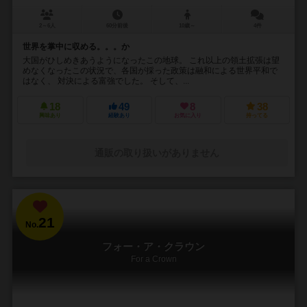
2～6人
60分前後
10歳～
4件
世界を掌中に収める。。。か
大国がひしめきあうようになったこの地球。 これ以上の領土拡張は望
めなくなったこの状況で、各国が採った政策は融和による世界平和で
はなく、 対決による富強でした。 そして、...
18
49
8
38
興味あり
経験あり
お気に入り
持ってる
通販の取り扱いがありません
21
No.
フォー・ア・クラウン
For a Crown