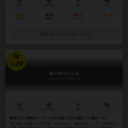
3～6人
60分前後
10歳～
1件
12
28
14
70
興味あり
経験あり
お気に入り
持ってる
通販の取り扱いがありません
29
No.
魔法都市の人狼
Werewolf of magic city
6～23人
60～90分
10歳～
－
処刑ごとに特殊なイベントが引き起こされる新しい人狼ゲーム！
空に浮かぶ世界――天空界。その中心――魔法都市ノリア。 世界中の
人間と技術が集まるこの場所である日事件が起きる。次々と獣に食い