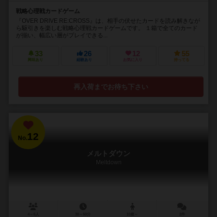
戦略心理戦カードゲーム
『OVER DRIVE RE:CROSS』は、相手の伏せたカードを読み解きなが
ら駆引きを楽しむ戦略心理戦カードゲームです。 １箱で全てのカード
が揃い、幅広い層がプレイできる...
33
26
12
55
興味あり
経験あり
お気に入り
持ってる
再入荷までお待ち下さい
12
No.
メルトダウン
Meltdown
4～6人
30～60分
10歳～
2件