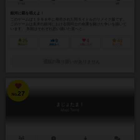
1～6人
－
3件
銀河に覇を唱えよ！
このゲームは１９８８年に発売された同タイトルのリメイク版です。
このゲームは未来の銀河における国同士の命運を賭けた争いを描いて
います。 各国はそれぞれ思い描いた道へと...
25
9
4
43
興味あり
経験あり
お気に入り
持ってる
通販の取り扱いがありません
27
No.
まじょたま！
Majo Tama