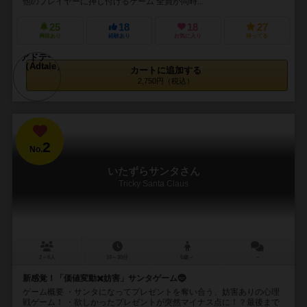
他のプレイヤーに押し付けるゲーム 全員が同時...
25
18
18
27
興味あり
経験あり
お気に入り
持ってる
カートに追加する
2,750円（税込）
2
No.
いたずらサンタさん
Tricky Santa Claus
2～6人
10～30分
6歳～
－
新感覚！「価値変動✖️妨害」サンタゲーム🤶
ゲーム概要 ・サンタになってプレゼントを奪い合う、妨害ありの心理
戦ゲーム！ ・欲しかったプレゼントが突然マイナス点に！？最後まで