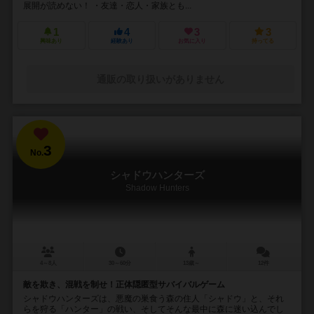
展開が読めない！ ・友達・恋人・家族とも...
1
4
3
3
興味あり
経験あり
お気に入り
持ってる
通販の取り扱いがありません
3
No.
シャドウハンターズ
Shadow Hunters
4～8人
30～60分
13歳～
12件
敵を欺き、混戦を制せ！正体隠匿型サバイバルゲーム
シャドウハンターズは、悪魔の巣食う森の住人「シャドウ」と、それ
らを狩る「ハンター」の戦い、そしてそんな最中に森に迷い込んでし