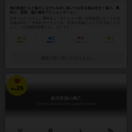
他の怪盗たちと協力しながらも出し抜いてお宝を盗み出せ！協力、裏
切り、真実、嘘の痛快アクションゲーム！
谷洋（たに ひろし）通称タニ・オーシャン率いる怪盗団になってお宝
を盗み出せ！ 今回のターゲットは、不当な利益によって巨大化したカ
ジノ。その総額160億ドル。 プレイヤ...
12
2
0
7
興味あり
経験あり
お気に入り
持ってる
通販の取り扱いがありません
26
No.
銀河帝国の興亡
The rise and fall of the galactic empire