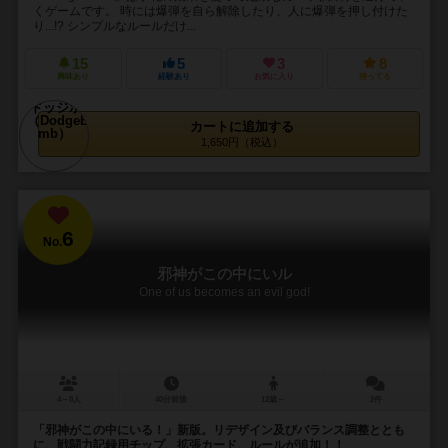
くゲームです。 時には爆弾を自ら解除したり、人に爆弾を押し付けた
り...!? シンプルなルールだけ...
15
5
3
8
興味あり
経験あり
お気に入り
持ってる
カートに追加する
1,650円（税込）
6
No.
邪神がこの中にいル
One of us becomes an evil god!
4～8人
40分前後
12歳～
2件
「邪神がこの中にいる！」新版。リデザイン及びバランス調整ととも
に、戦闘力記録用チップ、拡張カード、ルールが追加！！