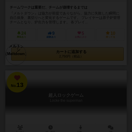
チームワークは重要だ、チームが崩壊するまでは
『メルトダウン』は協力が前提でありながら、協力に失敗した瞬間に
自己保身、裏切りへと変化するゲームです。 プレイヤーは原子炉管理
チームとなり、炉出力を管理します。 各プレイ...
24
9
5
10
興味あり
経験あり
お気に入り
持ってる
カートに追加する
2,750円（税込）
13
No.
超人ロックゲーム
Locke the superman