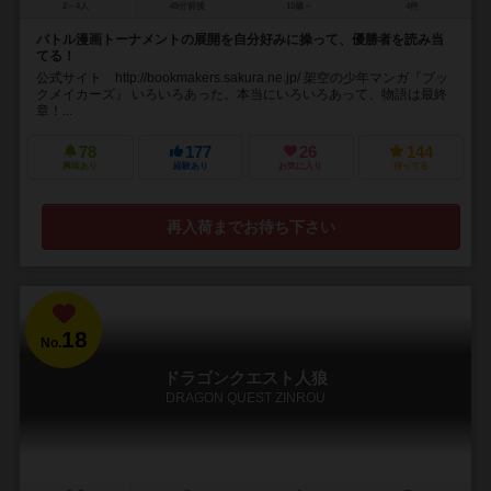
2～4人
45分前後
10歳～
4件
バトル漫画トーナメントの展開を自分好みに操って、優勝者を読み当
てる！
公式サイト http://bookmakers.sakura.ne.jp/ 架空の少年マンガ『ブッ
クメイカーズ』 いろいろあった。本当にいろいろあって、物語は最終
章！...
78
177
26
144
興味あり
経験あり
お気に入り
持ってる
再入荷までお待ち下さい
18
No.
ドラゴンクエスト人狼
DRAGON QUEST ZINROU