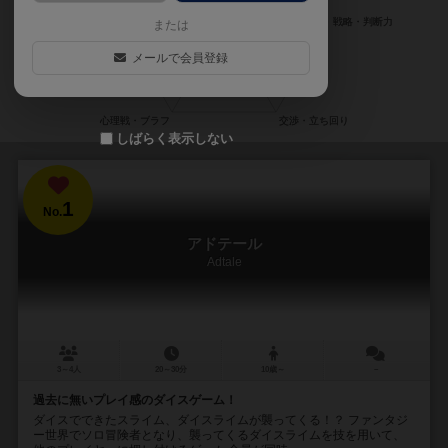
または
メールで会員登録
しばらく表示しない
1
No.
アドテール
Adtale
3～4人
20～30分
10歳～
－
過去に無いプレイ感のダイスゲーム！
ダイスでできたスライム、ダイスライムが襲ってくる！？ ファンタジ
ー世界でソロ冒険者となり、襲ってくるダイスライムを技を用いて、