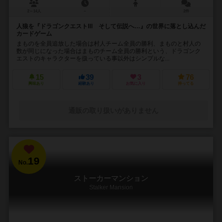
2～14人
－
2件
人狼を『ドラゴンクエストⅢ そして伝説へ…』の世界に落とし込んだ
カードゲーム
まものを全員追放した場合は村人チーム全員の勝利、まものと村人の
数が同じになった場合はまものチーム全員の勝利という、ドラゴンク
エストのキャラクターを扱っている事以外はシンプルな...
15
39
3
76
興味あり
経験あり
お気に入り
持ってる
通販の取り扱いがありません
19
No.
ストーカーマンション
Stalker Mansion