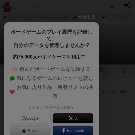
ログイン
閉じる
ボドゲーマTOP
ボードゲームの検索
ゾンビハウス
次のおすすめボード
ボードゲームのプレイ履歴を記録し
て、
ゾンビハウス
自分のデータを管理しませんか？
次のおすすめボードゲーム
約75,000人
がボドゲーマを利用中！
遊んだボードゲームを記録する
1
トップ
画像
動画
レビュー
カフェ
気になるゲームのレビューを読む
『ゾンビハウス』が好きな方へのおすすめ
お気に入り作品・所有リストの共
このゲームのトップページで投票された「プレイ感の評価」をもとに、傾向
有
が近いボードゲームをランキング形式で紹介します。
※リストには一定の投票数がある作品のみを表示しています
ログイン / 会員登録（10秒）
Google
X
Apple
Facebook