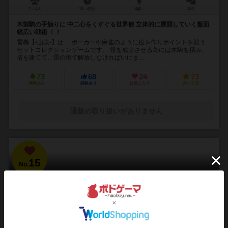
2～4人
15～40分
14歳～
14件
木製駒の手触りに 中二心をくすぐる世界観 立体的に展開していく盤面
幅広い戦術 ！！
雷轟【-山吹-】は… ポーカーや麻雀のように役を作りポイントを競う
セットコレクションゲームです。 役を成立させる為には木駒を積み、
塔を建てて、雷の術で解放しなければいけま...
73
68
24
73
興味あり
経験あり
お気に入り
持ってる
通販の取り扱いがありません
15
No.
ブラッドボーン：カードゲーム
Bloodborne: The Card Game