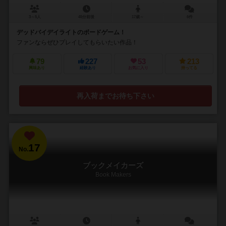
3～5人
45分前後
17歳～
6件
デッドバイデイライトのボードゲーム！
ファンならぜひプレイしてもらいたい作品！
79
227
53
213
興味あり
経験あり
お気に入り
持ってる
再入荷までお待ち下さい
17
No.
ブックメイカーズ
Book Makers