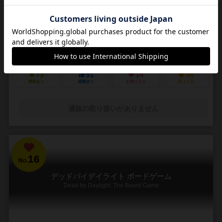
3～5人
30～45分
14歳～
4件
悪夢のような街で他の狩人を出し抜いて「血の遺志」を集めろ
ＰＳ４で発売されたフロムソフトウェアのブラッドボーンのカードゲ
ーム化。 かつて栄華を極めた古都ヤーナムでは風土病「獣の病」がは
びこっていた。あなたは「獣の病」の罹患者で...
73
51
14
50
興味あり
経験あり
お気に入り
持ってる
通販の取り扱いがありません
16
No.
デッドバイデイライト ボードゲーム
Dead by Daylight: The Board Game