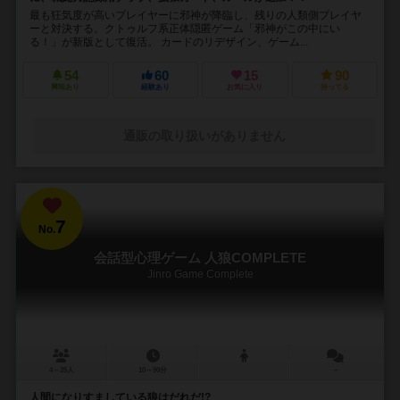
最も狂気度が高いプレイヤーに邪神が降臨し、残りの人類側プレイヤ
ーと対決する。クトゥルフ系正体隠匿ゲーム「邪神がこの中にい
る！」が新版として復活。 カードのリデザイン、ゲーム...
54
60
15
90
興味あり
経験あり
お気に入り
持ってる
通販の取り扱いがありません
7
No.
会話型心理ゲーム 人狼COMPLETE
Jinro Game Complete
4～25人
10～90分
－
人間になりすましている狼はだれだ!?