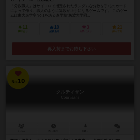
「分数職人」はサイコロで指定されたランダムな分数を手札のカード
によって作り、職人のように算数が上手になるゲームです。 このゲー
ムは東大進学率No.1を誇る進学校”筑波大学附...
11
10
3
21
興味あり
経験あり
お気に入り
持ってる
再入荷までお待ち下さい
10
No.
クルティザン
Courtisans
2～5人
20～30分
8歳～
5件