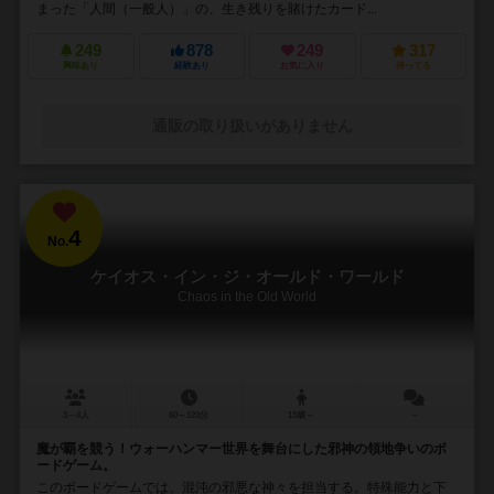
まった「人間（一般人）」の、生き残りを賭けたカード...
249
878
249
317
興味あり
経験あり
お気に入り
持ってる
通販の取り扱いがありません
4
No.
ケイオス・イン・ジ・オールド・ワールド
Chaos in the Old World
3～4人
60～120分
13歳～
－
魔が覇を競う！ウォーハンマー世界を舞台にした邪神の領地争いのボ
ードゲーム。
このボードゲームでは、混沌の邪悪な神々を担当する。特殊能力と下