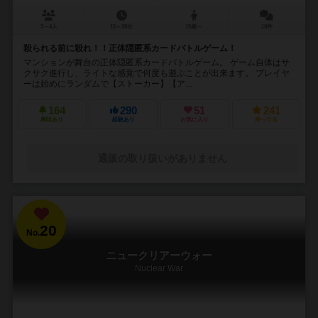
3～4人
15～30分
15歳～
10件
殺られる前に殺れ！！正体隠匿系カードバトルゲーム！
マンションが舞台の正体隠匿系カードバトルゲーム。 ゲーム自体はサ
クサク進行し、ライトな感覚で何度も遊ぶことが出来ます。 プレイヤ
ーは始めにランダムで【ストーカー】【ア...
164
290
51
241
興味あり
経験あり
お気に入り
持ってる
通販の取り扱いがありません
20
No.
ニュークリアーウォー
Nuclear War