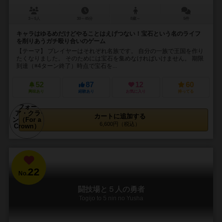
3～5人
30～45分
8歳～
5件
キャラはゆるめだけどやることはえげつない！宝石という名のライフ
を削りあうガチ殴り合いのゲーム
【テーマ】 プレイヤーはそれぞれ名族です。 自分の一族で王国を作り
たくなりました。 そのためには宝石を集めなければいけません。 期限
到達（※4ターン終了）時点で宝石を...
52
87
12
60
興味あり
経験あり
お気に入り
持ってる
カートに追加する
6,600円（税込）
22
No.
闘技場と５人の勇者
Togijo to 5 nin no Yusha