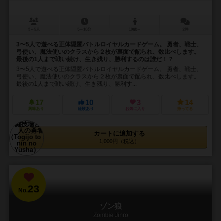
3～5人
5～10分
10歳～
2件
3〜5人で遊べる正体隠匿バトルロイヤルカードゲーム。 勇者、戦士、
弓使い、魔法使いのクラスから２枚が裏面で配られ、数比べします。
最後の1人まで戦い続け、生き残り、勝利するのは誰だ！？
3〜5人で遊べる正体隠匿バトルロイヤルカードゲーム。 勇者、戦士、
弓使い、魔法使いのクラスから２枚が裏面で配られ、数比べします。
最後の1人まで戦い続け、生き残り、勝利す...
17
10
3
14
興味あり
経験あり
お気に入り
持ってる
カートに追加する
1,000円（税込）
23
No.
ゾン狼
Zombie Jinro