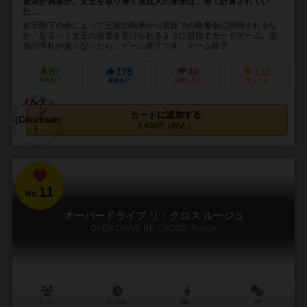
繁栄か凋落か。女王を取り巻く宮廷人の未来は、全て計算されてい
た…
女王陛下の命によって王室の執事から宮廷での晩餐会に招待されるな
か、なるべく女王の寵愛を受けられるように目指すカードゲーム。全
員の手札が無くなったら、ゲーム終了です。ゲーム終了...
87
178
40
131
興味あり
経験あり
お気に入り
持ってる
カートに追加する
4,400円（税込）
11
No.
オーバードライブ リ：クロス ルージュ
OVER DRIVE RE:CROSS -Rouge
1～4人
5～20分
8歳～
1件