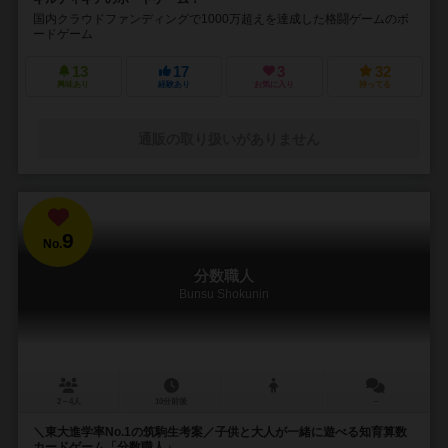
国内クラウドファンディングで1000万超えを達成した格闘ゲームのボ
ードゲーム
13
17
3
32
興味あり
経験あり
お気に入り
持ってる
通販の取り扱いがありません
9
No.
分数職人
Bunsu Shokunin
2～4人
10分前後
－
＼東大進学率No.1の筑駒生考案／子供と大人が一緒に遊べる知育算数
カードゲーム「分数職人」