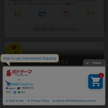
に、生きてヘリポートまで脱出する！という極めてシ...
21
40
6
49
興味あり
経験あり
お気に入り
持ってる
通販の取り扱いがありません
31
No.
人のせいにするな
Hitono Seini Suruna
3～5人
20分前後
5歳～
2件
責任をなすりつけろ！
「お前がやったんだろ！！」 やった覚えのないミスや罪を押し付けら