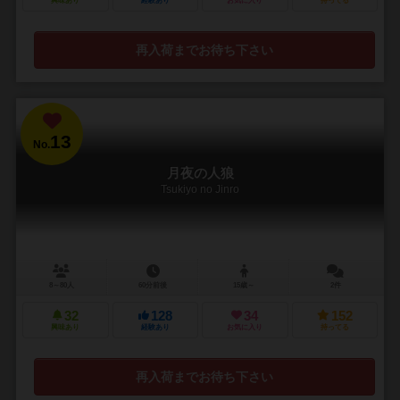
興味あり
経験あり
お気に入り
持ってる
再入荷までお待ち下さい
13
No.
月夜の人狼
Tsukiyo no Jinro
8～80人
60分前後
15歳～
2件
32
128
34
152
興味あり
経験あり
お気に入り
持ってる
再入荷までお待ち下さい