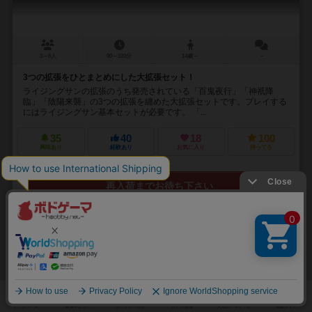
3～6人
90～120分
14歳～
－
3つの拡張をひとまとめにした大拡張セット！
ライジングサンの拡張のうち発売されている「百鬼夜行」「神祇降
臨」「陰陽来襲」の3つの拡張を纏めた大拡張セットです。プレイする
にはライジングサン基本セットが必要です。 「...
35
40
18
100
興味あり
経験あり
お気に入り
持ってる
再入荷までお待ち下さい
32
No.
サメマン
Sameman