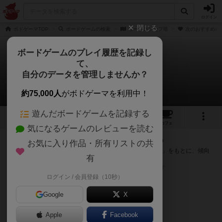
ログイン
閉じる
ボドゲーマTOP
ボードゲームの検索
ワードコンセプ塔
次のおすすめボ
ボードゲームのプレイ履歴を記録し
て、
ワードコンセプ塔
自分のデータを管理しませんか？
次のおすすめボードゲーム
約75,000人
がボドゲーマを利用中！
遊んだボードゲームを記録する
5
3
13
2
トップ
画像
動画
レビュー
カフェ
気になるゲームのレビューを読む
『ワードコンセプ塔』が好きな方へのおすすめ
お気に入り作品・所有リストの共
このゲームのトップページで投票された「プレイ感の評価」をもとに、傾向
有
が近いボードゲームをランキング形式で紹介します。
※リストには一定の投票数がある作品のみを表示しています
ログイン / 会員登録（10秒）
Google
X
Apple
Facebook