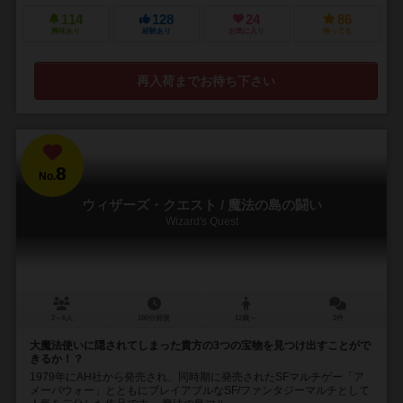
114
128
24
86
興味あり
経験あり
お気に入り
持ってる
再入荷までお待ち下さい
8
No.
ウィザーズ・クエスト / 魔法の島の闘い
Wizard's Quest
2～6人
180分前後
12歳～
2件
大魔法使いに隠されてしまった貴方の3つの宝物を見つけ出すことがで
きるか！？
1979年にAH社から発売され、同時期に発売されたSFマルチゲー「ア
メーバウォー」とともにプレイアブルなSF/ファンタジーマルチとして