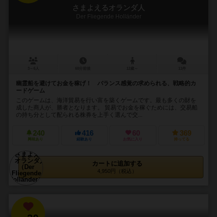
さまよえるオランダ人
Der Fliegende Holländer
3～6人
60分前後
12歳～
11件
幽霊船を避けてお金を稼げ！ バランス感覚の求められる、戦略的カ
ードゲーム
このゲームは、海洋貿易を行い富を築くゲームです。最も多くの財を
成した商人が、勝者となります。 貿易でお金を稼ぐためには、交易船
の持ち分として配られる株券を上手く選んで交...
240
416
60
369
興味あり
経験あり
お気に入り
持ってる
カートに追加する
4,950円（税込）