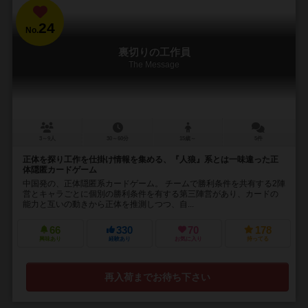
24
No.
裏切りの工作員
The Message
3～9人
30～60分
15歳～
5件
正体を探り工作を仕掛け情報を集める、『人狼』系とは一味違った正
体隠匿カードゲーム
中国発の、正体隠匿系カードゲーム。 チームで勝利条件を共有する2陣
営とキャラごとに個別の勝利条件を有する第三陣営があり、カードの
能力と互いの動きから正体を推測しつつ、自...
66
330
70
178
興味あり
経験あり
お気に入り
持ってる
再入荷までお待ち下さい