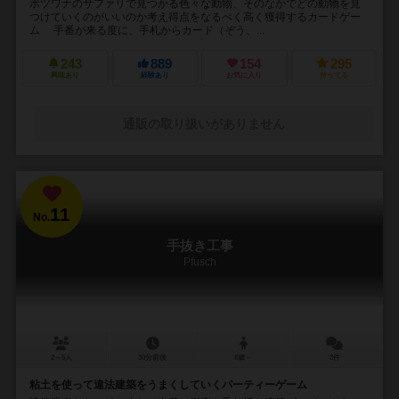
ボツワナのサファリで見つかる色々な動物、そのなかでどの動物を見
つけていくのがいいのか考え得点をなるべく高く獲得するカードゲー
ム 手番が来る度に、手札からカード（ぞう、...
243
889
154
295
興味あり
経験あり
お気に入り
持ってる
通販の取り扱いがありません
11
No.
手抜き工事
Pfusch
2～5人
30分前後
8歳～
3件
粘土を使って違法建築をうまくしていくパーティーゲーム