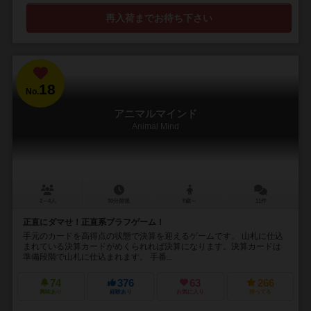
再入荷までお待ち下さい
18
No.
アニマルマインド
Animal Mind
2～4人
30分前後
8歳～
11件
正直にダマせ！正直系ブラフゲーム！
手元のカードを高得点の状態で決算を迎えるゲームです。 山札に仕込
まれている決算カードがめくられれば決算になります。決算カードは
準備段階で山札に仕込まれます。 手番...
74
376
63
266
興味あり
経験あり
お気に入り
持ってる