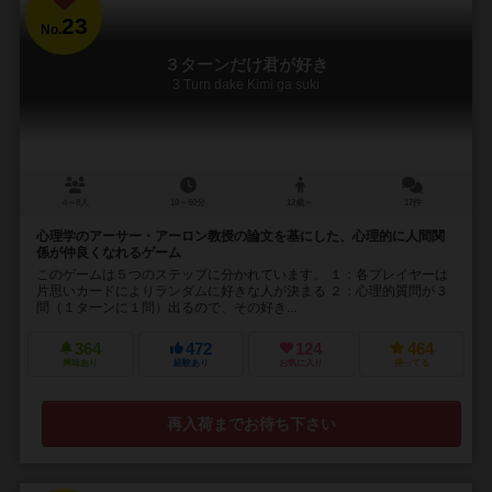
23
No.
３ターンだけ君が好き
3 Turn dake Kimi ga suki
4～8人
10～60分
12歳～
17件
心理学のアーサー・アーロン教授の論文を基にした、心理的に人間関
係が仲良くなれるゲーム
このゲームは５つのステップに分かれています。 １：各プレイヤーは
片思いカードによりランダムに好きな人が決まる ２：心理的質問が３
問（１ターンに１問）出るので、その好き...
364
472
124
464
興味あり
経験あり
お気に入り
持ってる
再入荷までお待ち下さい