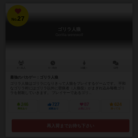
27
No.
ゴリラ人狼
Gorilla-werewolf
4～21人
5～45分
14歳～
12件
最強のバカゲー：ゴリラ人狼
ゴリラ人狼はゴリラになりきって人狼をプレイするゲームです。 平和
なゴリラ村にはゴリラ以外に密猟者（人狼役）がまぎれ込み毎晩ゴリ
ラを射殺していきます。 プレイヤーであるゴリ...
246
727
87
624
興味あり
経験あり
お気に入り
持ってる
再入荷までお待ち下さい