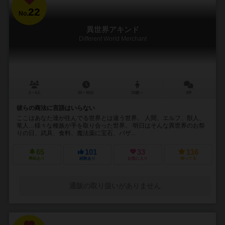
22
No.
異世界アキンド
Different World Merchant
2～4人
20～50分
10歳～
3件
彼らの商法に言語はいらない
ここはあなた達が住んでる世界とは違う世界。 人間、エルフ、獣人、
竜人…様々な種族が手を取り合った世界。 明日はそんな異世界のお祭
りの日、武具、食料、魔法薬に宝石、バザ...
65
101
33
116
興味あり
経験あり
お気に入り
持ってる
通販の取り扱いがありません