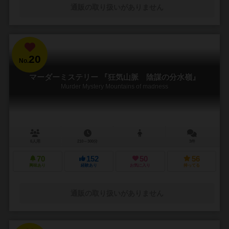
通販の取り扱いがありません
20
No.
マーダーミステリー 『狂気山脈 陰謀の分水嶺』
Murder Mystery Mountains of madness
6人用
210～300分
3件
70
152
50
56
興味あり
経験あり
お気に入り
持ってる
通販の取り扱いがありません