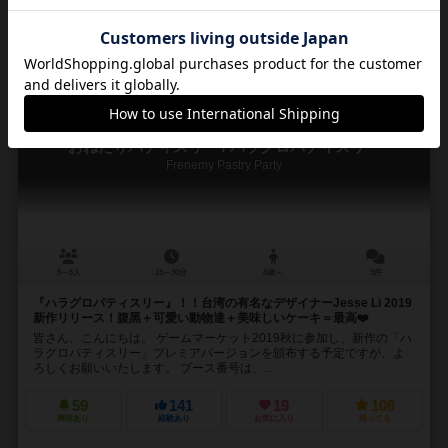
再入荷までお待ち下さい
16
No.
おねだりパティスリー / ハラグロパティスリー
Frenemy Pastry Party
3～6人
15～30分
8歳～
3件
『ハラグロパティスリー』！！台湾の有名なデザイナーJesse Li 2019
新作リリース！腹黑＋可愛い動物達＋美味しいケーキ＝最高❤️
皆さん、こんにちは。 ゲームマーケット2019秋に参加し、新作の「ハ
ラグロパティスリー」プレミアバージョンを頒布する予定ですが、よ
ろしくお願いいたします。 ブース番号は、...
59
141
19
106
興味あり
経験あり
お気に入り
持ってる