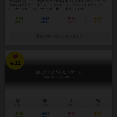
建築業者となって、少ない出費で査察を乗り切り建築プロジェクトの
成功を目指すボードゲーム。 １２か月（１２ラウンド）が終了した
ら、ゲーム終了です。ゲーム終了時に、獲得したお金...
24
45
13
31
興味あり
経験あり
お気に入り
持ってる
通販の取り扱いがありません
12
No.
なにが？どうした？ゲーム
Nani ga dousita game
3～8人
5～10分
10歳～
2件
39
64
17
81