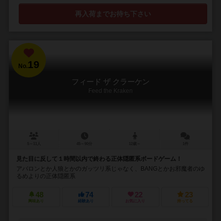
再入荷までお待ち下さい
19
No.
フィード ザ クラーケン
Feed the Kraken
5～11人
45～90分
12歳～
1件
見た目に反して１時間以内で終わる正体隠匿系ボードゲーム！
アバロンとか人狼とかのガッツリ系じゃなく、BANGとかお邪魔者のゆ
るめよりの正体隠匿系
48
74
22
23
興味あり
経験あり
お気に入り
持ってる