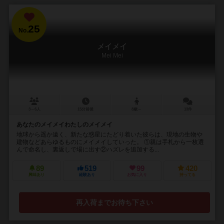
25
No.
メイメイ
Mei Mei
3～6人
15分前後
8歳～
13件
あなたのメイメイわたしのメイメイ
地球から遥か遠く、新たな惑星にたどり着いた彼らは、現地の生物や
建物などあらゆるものにメイメイしていった。 ①親は手札から一枚選
んで命名し、裏返しで場に出す②ハズレを追加する...
89
519
99
420
興味あり
経験あり
お気に入り
持ってる
再入荷までお待ち下さい