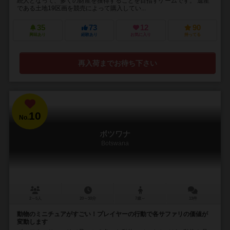
続人となって、多くの財産を獲得することを目指すゲームです。 遺産
である土地19区画を競売によって購入してい...
35
73
12
90
興味あり
経験あり
お気に入り
持ってる
再入荷までお待ち下さい
10
No.
ボツワナ
Botswana
2～5人
20～30分
7歳～
13件
動物のミニチュアがすごい！プレイヤーの行動で各サファリの価値が
変動します