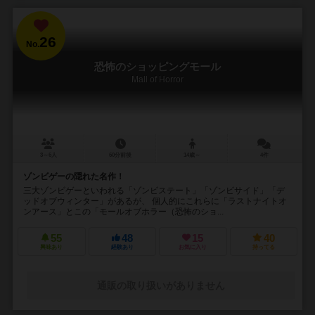
26
No.
恐怖のショッピングモール
Mall of Horror
3～6人
60分前後
14歳～
4件
ゾンビゲーの隠れた名作！
三大ゾンビゲーといわれる「ゾンビステート」「ゾンビサイド」「デ
ッドオブウィンター」があるが、 個人的にこれらに「ラストナイトオ
ンアース」とこの「モールオブホラー（恐怖のショ...
55
48
15
40
興味あり
経験あり
お気に入り
持ってる
通販の取り扱いがありません