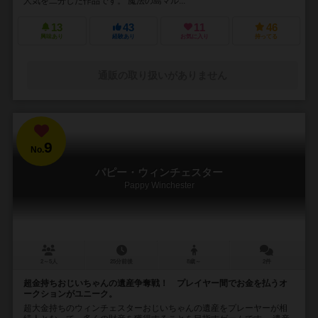
人気を二分した作品です。 魔法の島マル...
13
43
11
46
興味あり
経験あり
お気に入り
持ってる
通販の取り扱いがありません
9
No.
パピー・ウィンチェスター
Pappy Winchester
2～5人
25分前後
8歳～
2件
超金持ちおじいちゃんの遺産争奪戦！ プレイヤー間でお金を払うオ
ークションがユニーク。
超大金持ちのウィンチェスターおじいちゃんの遺産をプレーヤーが相