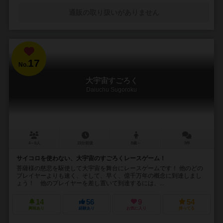
通販の取り扱いがありません
17
No.
大宇宙すごろく
Daiuchu Sugoroku
4～6人
15分前後
8歳～
3件
サイコロを使わない、大宇宙のすごろくレースゲーム！
菩薩様の慈悲を駆使して大宇宙を舞台にレースゲームです！ 他のどの
プレイヤーよりも速く、そして、早く、億千万年の概念に到達しまし
ょう！ 他のプレイヤーを差し置いて到達するには、...
14
56
9
54
興味あり
経験あり
お気に入り
持ってる