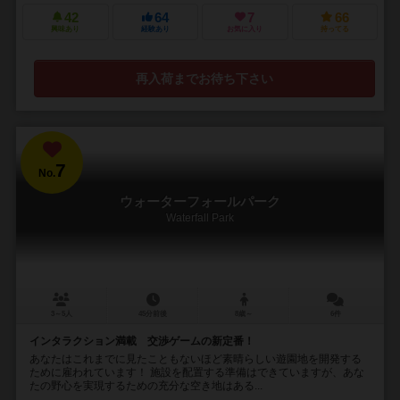
42
64
7
66
興味あり
経験あり
お気に入り
持ってる
再入荷までお待ち下さい
7
No.
ウォーターフォールパーク
Waterfall Park
3～5人
45分前後
8歳～
6件
インタラクション満載 交渉ゲームの新定番！
あなたはこれまでに見たこともないほど素晴らしい遊園地を開発する
ために雇われています！ 施設を配置する準備はできていますが、あな
たの野心を実現するための充分な空き地はある...