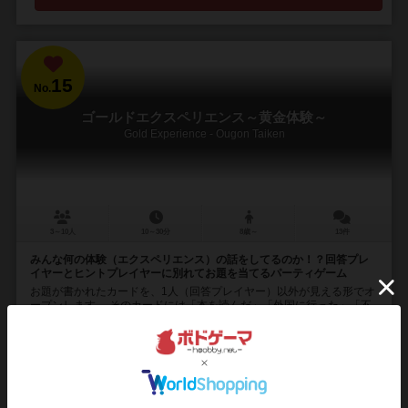
15
No.
ゴールドエクスペリエンス～黄金体験～
Gold Experience - Ougon Taiken
3～10人
10～30分
8歳～
13件
みんな何の体験（エクスペリエンス）の話をしてるのか！？回答プレ
イヤーとヒントプレイヤーに別れてお題を当てるパーティゲーム
お題が書かれたカードを、1人（回答プレイヤー）以外が見える形でオ
ープンします。 そのカードには「本を読んだ」「外国に行った」「不
思議体験をした」「友達をつくる」など、色々な...
179
831
134
436
興味あり
経験あり
お気に入り
持ってる