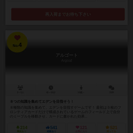
再入荷までお待ち下さい
4
No.
アルゴート
Argoat
3～5人
45～60分
10歳～
15件
８つの知識を集めてエデンを目指そう！
８種類の知識を集めて、エデンを目指すゲームです！ 最初は５枚のフ
ロンティアカードだけで構成されているゲームのフィールド上で自分
のミープルを移動させ、カードに書かれた効果...
214
541
121
521
興味あり
経験あり
お気に入り
持ってる