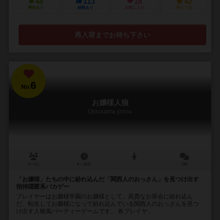
48
113
18
42
興味あり
経験あり
お気に入り
持ってる
再入荷までお待ち下さい
6
No.
お嬢様人狼
Ojousama jinrou
3～6人
8～15分
2件
「お嬢様」たちの中に紛れ込んだ「関西人のおっさん」を見つけ出す
招待隠匿系バカゲー
プレイヤーはお嬢様学園のお嬢様として、高貴なお茶会に紛れ込ん
だ、転生してお嬢様になって紛れ込んでいる関西人のおっさんを見つ
け出す人狼風パーティーゲームです。 各プレイヤ...