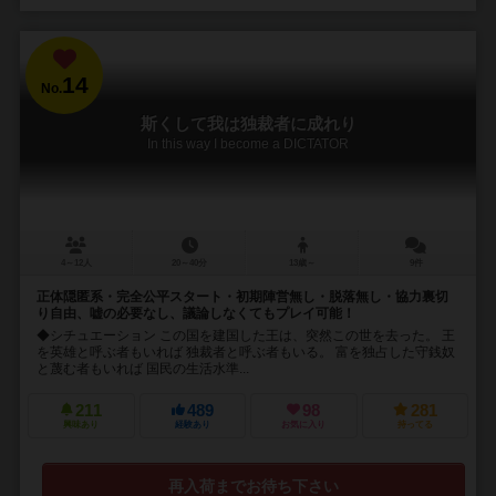
14
No.
斯くして我は独裁者に成れり
In this way I become a DICTATOR
4～12人
20～40分
13歳～
9件
正体隠匿系・完全公平スタート・初期陣営無し・脱落無し・協力裏切
り自由、嘘の必要なし、議論しなくてもプレイ可能！
◆シチュエーション この国を建国した王は、突然この世を去った。 王
を英雄と呼ぶ者もいれば 独裁者と呼ぶ者もいる。 富を独占した守銭奴
と蔑む者もいれば 国民の生活水準...
211
489
98
281
興味あり
経験あり
お気に入り
持ってる
再入荷までお待ち下さい