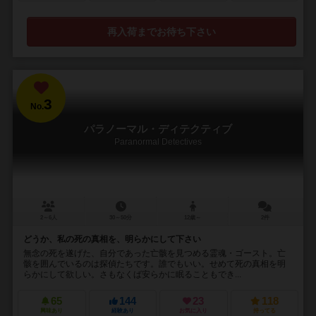
再入荷までお待ち下さい
3
No.
パラノーマル・ディテクティブ
Paranormal Detectives
2～6人
30～50分
12歳～
2件
どうか、私の死の真相を、明らかにして下さい
無念の死を遂げた、自分であった亡骸を見つめる霊魂・ゴースト。亡
骸を囲んでいるのは探偵たちです。誰でもいい。せめて死の真相を明
らかにして欲しい。さもなくば安らかに眠ることもでき...
65
144
23
118
興味あり
経験あり
お気に入り
持ってる