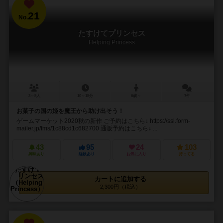
21
No.
たすけてプリンセス
Helping Princess
3～5人
10～15分
6歳～
7件
お菓子の国の姫を魔王から助け出そう！
ゲームマーケット2020秋の新作 ご予約はこちら↓ https://ssl.form-
mailer.jp/fms/1c88cd1c682700 通販予約はこちら↓ ...
43
95
24
103
興味あり
経験あり
お気に入り
持ってる
カートに追加する
2,300円（税込）