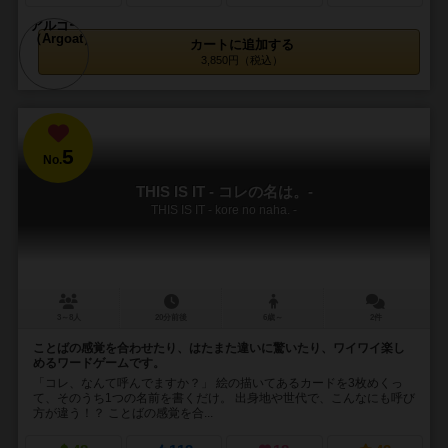
カートに追加する
3,850円（税込）
5
No.
THIS IS IT - コレの名は。-
THIS IS IT - kore no naha. -
3～8人
20分前後
6歳～
2件
ことばの感覚を合わせたり、はたまた違いに驚いたり、ワイワイ楽し
めるワードゲームです。
「コレ、なんて呼んでますか？」 絵の描いてあるカードを3枚めくっ
て、そのうち1つの名前を書くだけ。 出身地や世代で、こんなにも呼び
方が違う！？ ことばの感覚を合...