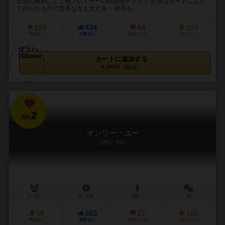
交渉の材料にして他プレイヤーの商品をゲット！ 交渉はカードによっ
て行われるので苦手な方も大丈夫！ 相手を...
229
434
64
324
興味あり
経験あり
お気に入り
持ってる
カートに追加する
4,950円（税込）
2
No.
オンリー・ユー
Only You
3～10人
10～17分
8歳～
3件
56
263
27
100
興味あり
経験あり
お気に入り
持ってる