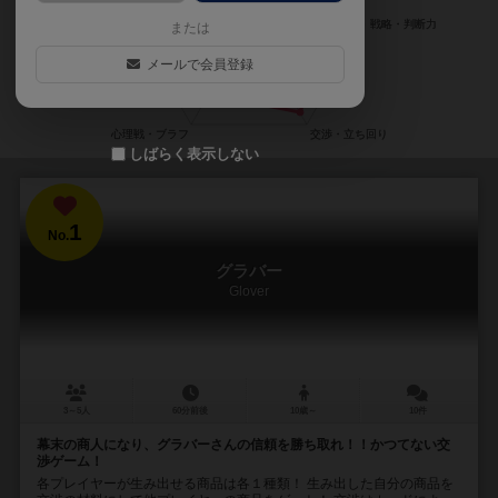
または
メールで会員登録
しばらく表示しない
1
No.
グラバー
Glover
3～5人
60分前後
10歳～
10件
幕末の商人になり、グラバーさんの信頼を勝ち取れ！！かつてない交
渉ゲーム！
各プレイヤーが生み出せる商品は各１種類！ 生み出した自分の商品を