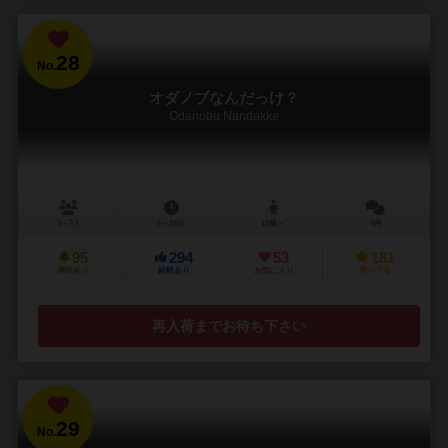
28
No.
オダノブなんだっけ？
Odanobu Nandakke
3～7人
5～15分
10歳～
9件
95
294
53
181
興味あり
経験あり
お気に入り
持ってる
再入荷までお待ち下さい
29
No.