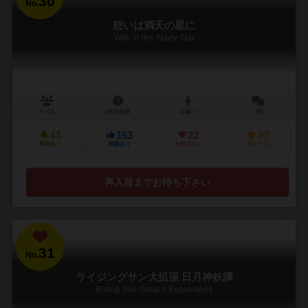
30
No.
想いは満天の星に
With in the Starry Star
6～7人
180分前後
15歳～
3件
43
153
22
97
興味あり
経験あり
お気に入り
持ってる
再入荷までお待ち下さい
31
No.
ライジングサン大拡張 日月神妖譚
Rising Sun:Great 3 Expansions