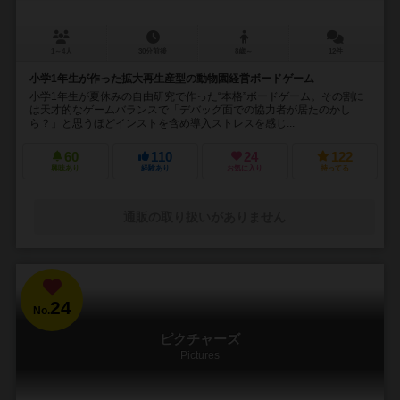
1～4人
30分前後
8歳～
12件
小学1年生が作った拡大再生産型の動物園経営ボードゲーム
小学1年生が夏休みの自由研究で作った“本格”ボードゲーム。その割に
は天才的なゲームバランスで「デバッグ面での協力者が居たのかし
ら？」と思うほどインストを含め導入ストレスを感じ...
60
110
24
122
興味あり
経験あり
お気に入り
持ってる
通販の取り扱いがありません
24
No.
ピクチャーズ
Pictures