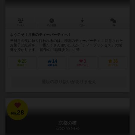
2～4人
40分前後
7歳～
1件
ようこそ！月夜のティーパーティへ！
三日月の夜に執り行われるのは、秘密のティーパーティ！ 用意された
お菓子と紅茶を、一番たくさん頂いた人が『ティープリンセス』の栄
誉を授かります。 前作の『箱庭少女』に登...
25
14
3
36
興味あり
経験あり
お気に入り
持ってる
通販の取り扱いがありません
28
No.
京都の猫
Kyoto no Neko