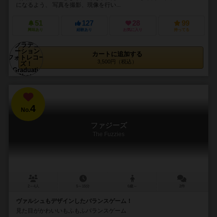
になるよう、 写真を撮影、現像を行い...
51
127
28
99
興味あり
経験あり
お気に入り
持ってる
カートに追加する
3,500円（税込）
4
No.
ファジーズ
The Fuzzies
2～4人
5～15分
6歳～
2件
ヴァルシュもデザインしたバランスゲーム！
見た目がかわいいもふもふバランスゲーム