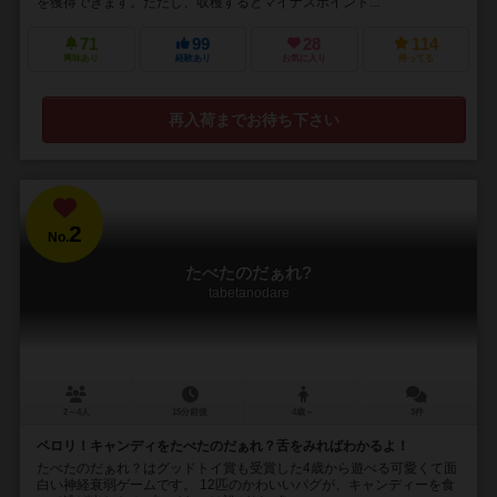
を獲得できます。ただし、収穫するとマイナスポイント...
71
99
28
114
興味あり
経験あり
お気に入り
持ってる
再入荷までお待ち下さい
2
No.
たべたのだぁれ?
tabetanodare
2～4人
15分前後
4歳～
3件
ペロリ！キャンディをたべたのだぁれ？舌をみればわかるよ！
たべたのだぁれ？はグッドトイ賞も受賞した4歳から遊べる可愛くて面
白い神経衰弱ゲームです。 12匹のかわいいパグが、キャンディーを食