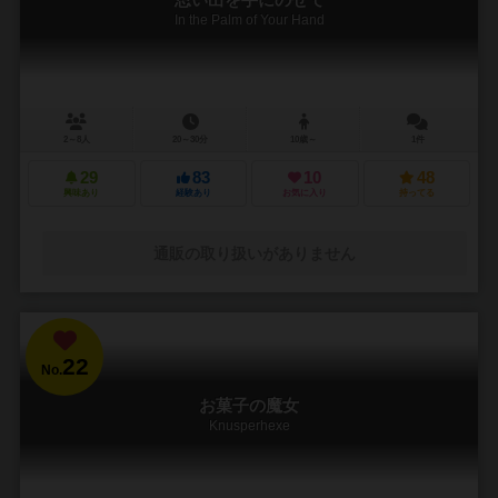
思い出を手にのせて
In the Palm of Your Hand
2～8人
20～30分
10歳～
1件
29
83
10
48
興味あり
経験あり
お気に入り
持ってる
通販の取り扱いがありません
22
No.
お菓子の魔女
Knusperhexe