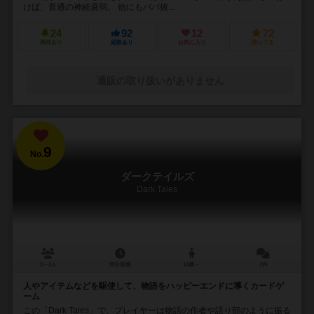
けば、普通の神経衰弱。 他にもババ抜...
24
92
12
72
興味あり
経験あり
お気に入り
持ってる
通販の取り扱いがありません
9
No.
ダークテイルズ
Dark Tales
2～4人
30分前後
14歳～
2件
人やアイテムなどを駆使して、物語をハッピーエンドに導くカードゲ
ーム
この「Dark Tales」で、プレイヤーは物語の作者や語り部のように振る