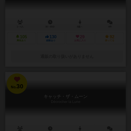
1～4人
30～60分
8歳～
4件
105
130
29
92
興味あり
経験あり
お気に入り
持ってる
通販の取り扱いがありません
30
No.
キャッチ・ザ・ムーン
Décrocher la Lune