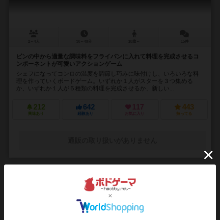
2～4人
30～40分
10歳～
15件
ビンの中から適量な調味料をフライパンに入れて料理を完成させるコ
ンポーネントが可愛いアクションゲーム
シェフになってコンロの温度を調節し巧みに味付けし、いろいろな料
理を作っていくボードゲーム。いずれか１人がスターを３つ集める
か、いずれか１人が５種類の料理を完成させるか、新しい...
212
642
117
443
興味あり
経験あり
お気に入り
持ってる
通販の取り扱いがありません
16
No.
ヒュードロドロップ
DroPolter