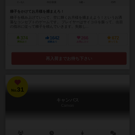
2～6人
20分前後
6歳～
23件
梯子をかけてお月様を捕まえろ！
梯子を積み上げていって、空に輝くお月様を捕まえよう！というお洒
落なコンセプトのゲームです。 プレイヤーはサイコロを振って、出目
の指示に従って梯子を積んでいきます。失敗し...
374
1642
266
672
興味あり
経験あり
お気に入り
持ってる
再入荷までお待ち下さい
31
No.
キャンバス
Canvas