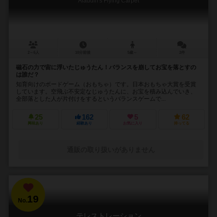
Aladdin's Flying Carpet
2～6人
10分前後
5歳～
2件
磁石の力で宙に浮いたじゅうたん！バランスを崩してお宝を落とすの
は誰だ？
知育向けのボードゲーム（おもちゃ）です。日本おもちゃ大賞を受賞
しています。空飛ぶ不安定なじゅうたんに、お宝を積み込んでいき、
全部落とした人が片付けをするというバランスゲームで...
25
162
5
62
興味あり
経験あり
お気に入り
持ってる
通販の取り扱いがありません
19
No.
テレストレーション