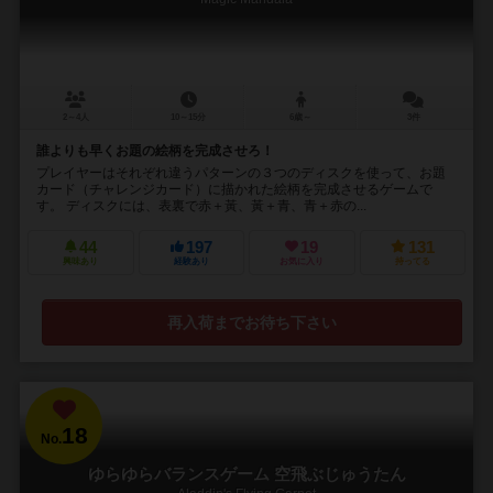
2～4人
10～15分
6歳～
3件
誰よりも早くお題の絵柄を完成させろ！
プレイヤーはそれぞれ違うパターンの３つのディスクを使って、お題
カード（チャレンジカード）に描かれた絵柄を完成させるゲームで
す。 ディスクには、表裏で赤＋黃、黃＋青、青＋赤の...
44
197
19
131
興味あり
経験あり
お気に入り
持ってる
再入荷までお待ち下さい
18
No.
ゆらゆらバランスゲーム 空飛ぶじゅうたん