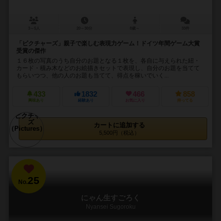
3～5人
20～30分
8歳～
33件
「ピクチャーズ」親子で楽しむ表現力ゲーム！ドイツ年間ゲーム大賞
受賞の傑作
１６枚の写真のうち自分のお題となる１枚を、各自に与えられた紐・
カード・積み木などのお絵描きセットで表現し、自分のお題を当てて
もらいつつ、他の人のお題も当てて、得点を稼いでいく...
433
1832
466
858
興味あり
経験あり
お気に入り
持ってる
カートに追加する
5,500円（税込）
25
No.
にゃん生すごろく
Nyansei Sugoroku