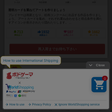
1～5人
30分前後
14歳～
44件
透明カードを重ねてアートを作りましょう
プレイヤーは画家となり、絵画コンクールに出品する作品を作りまし
ょう。 アートカードを集め、それぞれ重ね合わせると得点条件を満た
すアイコンが表示されたり隠れたりします。 ...
713
1932
597
1662
興味あり
経験あり
お気に入り
持ってる
再入荷までお待ち下さい
32
No.
究極のカップ麺
Kyukyoku no Cup men