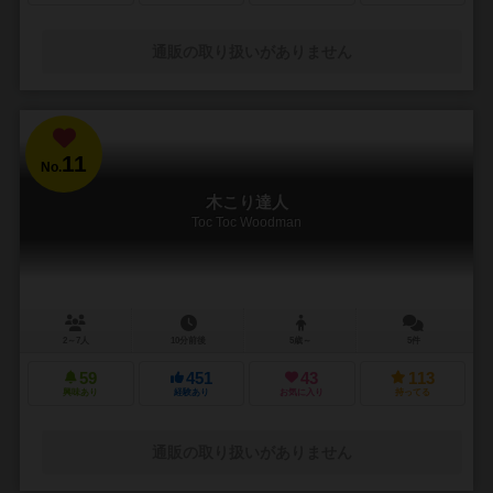
通販の取り扱いがありません
11
No.
木こり達人
Toc Toc Woodman
2～7人
10分前後
5歳～
5件
59
451
43
113
興味あり
経験あり
お気に入り
持ってる
通販の取り扱いがありません