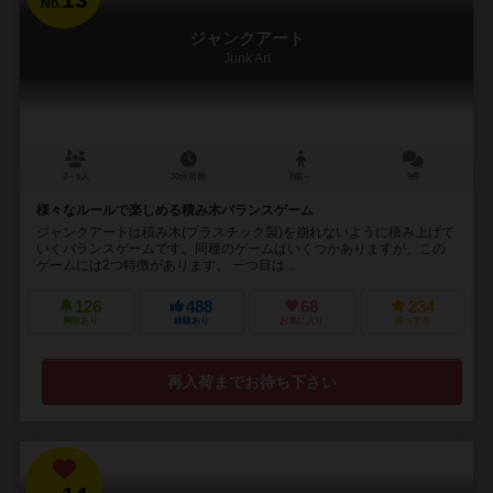
No.
ジャンクアート
Junk Art
2～6人
30分前後
8歳～
9件
様々なルールで楽しめる積み木バランスゲーム
ジャンクアートは積み木(プラスチック製)を崩れないように積み上げて
いくバランスゲームです。同種のゲームはいくつかありますが、この
ゲームには2つ特徴があります。 一つ目は...
126
488
68
234
興味あり
経験あり
お気に入り
持ってる
再入荷までお待ち下さい