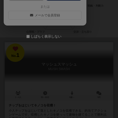
または
メールで会員登録
しばらく表示しない
1
No.
マッシュスマッシュ
MUSH SMASH
1～4人
30～60分
8歳～
5件
チップをはじいてキノコを収穫！
小人チップをはじいて落としたキノコを収穫できる、的当てアクショ
ンゲームです。収穫したキノコを使っって建物を建てることで勝利点