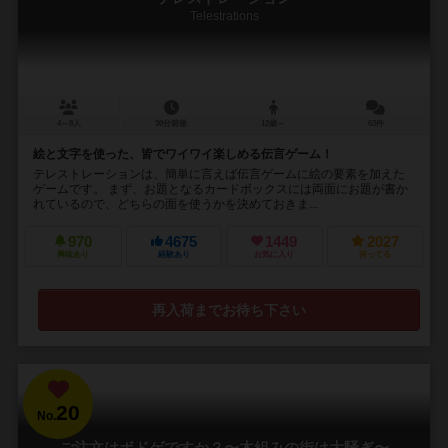
Telestrations
4～8人
30分前後
12歳～
63件
絵と文字を使った、皆でワイワイ楽しめる伝言ゲーム！
テレストレーションは、簡単に言えば伝言ゲームに絵の要素を加えた
ゲームです。 まず、お題となるカードボックスには両面にお題が書か
れているので、どちらの面を使うかを決めておきま...
970
4675
1449
2027
興味あり
経験あり
お気に入り
持ってる
再入荷までお待ち下さい
20
No.