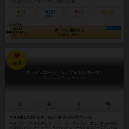
べて逃げ出した！プレイヤーは誰がどの色...
31
107
13
119
興味あり
経験あり
お気に入り
持ってる
10%オフ
カートに追加する
3,940円（税込）
3
No.
グラデュエーション・フォトレコーズ！
Graduation Photo Records
2～4人
15～45分
18歳～
7件
写真を重ねて創り出す、あなた達だけの卒業アルバム
卒業アルバムを作成するボードゲーム。 プレイヤー達はとある高校の
写真部のメンバーとなり、 与えられた１ページが最高の卒業アルバム