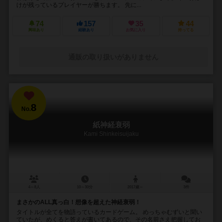
けが残っているプレイヤーが勝ちます。 先に...
74
157
35
44
興味あり
経験あり
お気に入り
持ってる
通販の取り扱いがありません
8
No.
紙神経衰弱
Kami Shinkeisuijaku
4～8人
10～30分
2017歳～
3件
まさかのALL真っ白！想像を超えた神経衰弱！
タイトルが全てを物語っているカードゲーム。 めっちゃむずいと聞い
ていたが、めくると答えが書いてあるので、その名前さえ把握してお