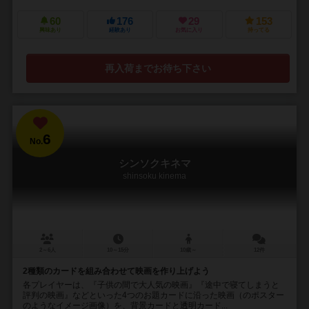
60
176
29
153
興味あり
経験あり
お気に入り
持ってる
再入荷までお待ち下さい
6
No.
シンソクキネマ
shinsoku kinema
2～6人
10～15分
10歳～
12件
2種類のカードを組み合わせて映画を作り上げよう
各プレイヤーは、『子供の間で大人気の映画』『途中で寝てしまうと
評判の映画』などといった4つのお題カードに沿った映画（のポスター
のようなイメージ画像）を、背景カードと透明カード...