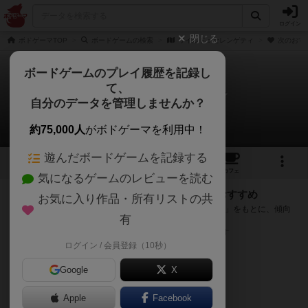
ログイン
閉じる
ボドゲーマTOP
ボードゲームの検索
ワイルド：セレンゲティ
次のおす
ボードゲームのプレイ履歴を記録し
て、
ワイルド：セレンゲティ
自分のデータを管理しませんか？
次のおすすめボードゲーム
約75,000人
がボドゲーマを利用中！
遊んだボードゲームを記録する
1
1
4
トップ
画像
動画
レビュー
カフェ
気になるゲームのレビューを読む
『ワイルド：セレンゲティ』が好きな方へのおすすめ
お気に入り作品・所有リストの共
このゲームのトップページで投票された「プレイ感の評価」をもとに、傾向
有
が近いボードゲームをランキング形式で紹介します。
※リストには一定の投票数がある作品のみを表示しています
ログイン / 会員登録（10秒）
Google
X
Apple
Facebook