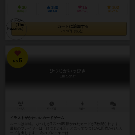
30
180
15
102
興味あり
経験あり
お気に入り
持ってる
カートに追加する
2,970円（税込）
5
No.
ひつじがいっぴき
Ein Schaf
2～5人
10～20分
5歳～
8件
イラストがかわいいカードゲーム
ルールは単純。 ひつじが1匹〜4匹描かれたカードが5枚配られます。
最初のプレイヤーは「ひつじが1匹」と言ってひつじが1匹描かれたカ
ードを出します。 次のプレイヤーは「...