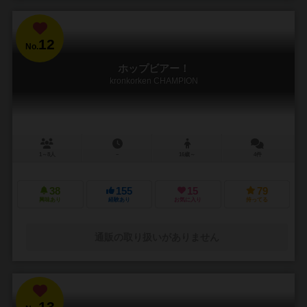
12
No.
ホップビアー！
kronkorken CHAMPION
1～8人
－
16歳～
4件
38
155
15
79
興味あり
経験あり
お気に入り
持ってる
通販の取り扱いがありません
13