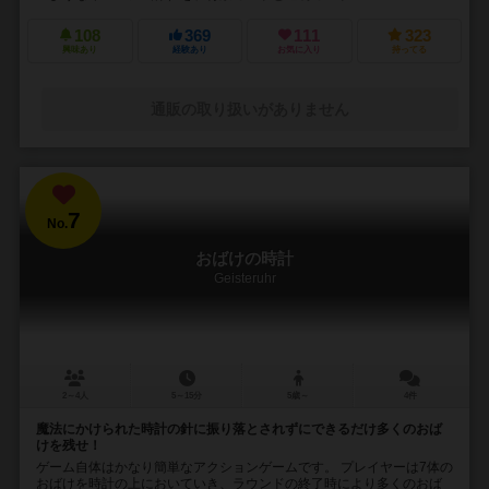
108
369
111
323
興味あり
経験あり
お気に入り
持ってる
通販の取り扱いがありません
7
No.
おばけの時計
Geisteruhr
2～4人
5～15分
5歳～
4件
魔法にかけられた時計の針に振り落とされずにできるだけ多くのおば
けを残せ！
ゲーム自体はかなり簡単なアクションゲームです。 プレイヤーは7体の
おばけを時計の上においていき、ラウンドの終了時により多くのおば