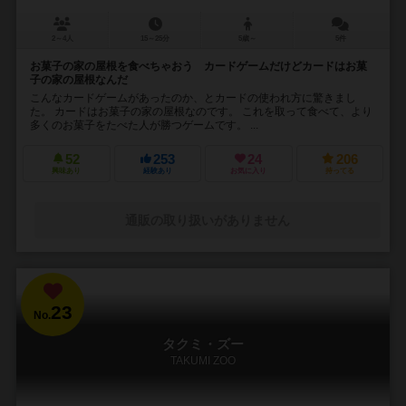
2～4人
15～25分
5歳～
5件
お菓子の家の屋根を食べちゃおう カードゲームだけどカードはお菓
子の家の屋根なんだ
こんなカードゲームがあったのか、とカードの使われ方に驚きまし
た。 カードはお菓子の家の屋根なのです。 これを取って食べて、より
多くのお菓子をたべた人が勝つゲームです。 ...
52
253
24
206
興味あり
経験あり
お気に入り
持ってる
通販の取り扱いがありません
23
No.
タクミ・ズー
TAKUMI ZOO