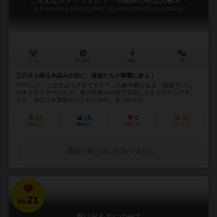
ご注文はボドゲですか？〜木組みの街は大騒ぎ〜
Is the order a board game?: kigumi no machi ha osawagi
2～6人
30～60分
10歳～
2件
三日月も眠る木組みの街に、怪盗たちが華麗に参上！
TVアニメ「ご注文はうさぎですか？」の劇中劇である「怪盗ラパン」
のキャラクターたちが、夜の木組みの街で宝探しをするゲームです。
でも、街はリゼ警部がパトロール中。見つからな...
22
15
4
30
興味あり
経験あり
お気に入り
持ってる
通販の取り扱いがありません
21
No.