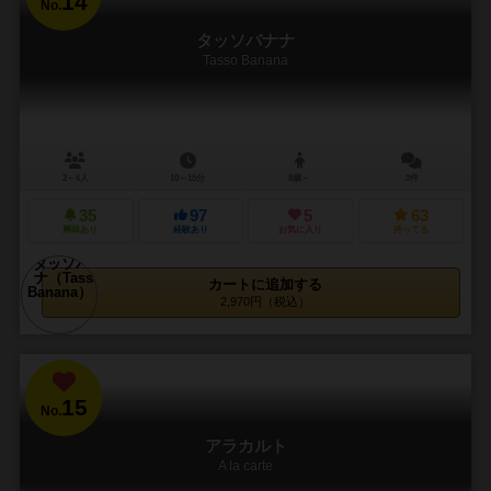
14
No.
タッソバナナ
Tasso Banana
2～6人
10～15分
8歳～
3件
35
97
5
63
興味あり
経験あり
お気に入り
持ってる
カートに追加する
2,970円（税込）
15
No.
アラカルト
A la carte