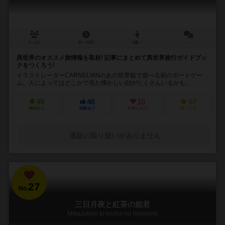
2～4人
30～45分
8歳～
－
異世界のオススメ旅情報を取材! 記事にまとめて異世界旅行ガイドブッ
クをつくろう!
イラストレーターCARNELIANのあの世界観で遊べる初のボードゲー
ム。人によってはどこかで見た懐かしい顔がたくさんいるかも。
45
46
10
57
興味あり
経験あり
お気に入り
持ってる
通販の取り扱いがありません
27
No.
三日月夜と紅茶の姫君
Mikazukiyo to kocha no himegimi