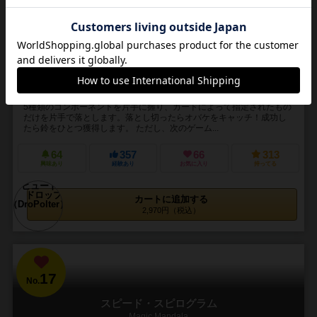
2～5人
20～30分
6歳～
5件
握ったものを振り落とせ！手に汗握るアクションゲーム！
5種類のコンポーネントを片手に握り、カードによって指定されたもの
だけを片手で落とします。落とし切ったらオバケをキャッチ！成功し
たら鈴をひとつ獲得します。 ただし、次のゲーム...
64
357
66
313
興味あり
経験あり
お気に入り
持ってる
カートに追加する
2,970円（税込）
17
No.
スピード・スピログラム
Magic Mandala