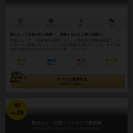
2～4人
30～45分
8歳～
3件
猫になって京都の町を探検！ 失敗するのも大事な経験だ。
子猫になって、京都の町を探検しよう。人間や犬の危険を回避し、チ
ョウチョと友達になって、たくさんの経験を積んでいくぞ。サイコロ
出目で成功判定するテーマチック系。 ＜テーマ...
54
83
13
106
興味あり
経験あり
お気に入り
持ってる
カートに追加する
6,600円（税込）
29
No.
救出せよ！白熊！ / シロクマ救助隊
Rescue Polar Bears: Data & Temperature