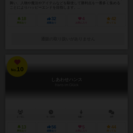
舞い、人物や魔法やアイテムなどを駆使して勝利点を一番多く集める
ことによりハッピーエンドを目指します。...
18
32
4
42
興味あり
経験あり
お気に入り
持ってる
通販の取り扱いがありません
10
No.
しあわせハンス
Hans im Glück
2～4人
5～10分
6歳～
1件
13
56
5
44
興味あり
経験あり
お気に入り
持ってる