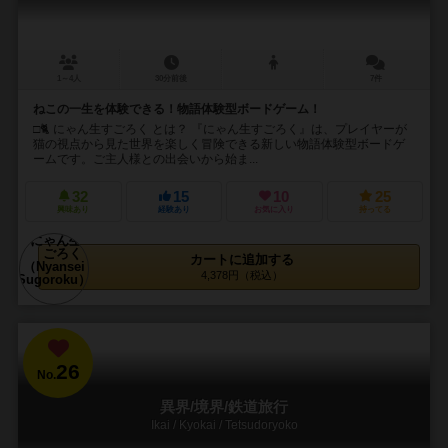
1～4人
30分前後
7件
ねこの一生を体験できる！物語体験型ボードゲーム！
□🐈 にゃん生すごろく とは？ 『にゃん生すごろく』は、プレイヤーが
猫の視点から見た世界を楽しく冒険できる新しい物語体験型ボードゲ
ームです。ご主人様との出会いから始ま...
32
15
10
25
興味あり
経験あり
お気に入り
持ってる
カートに追加する
4,378円（税込）
26
No.
異界/境界/鉄道旅行
Ikai / Kyokai / Tetsudoryoko