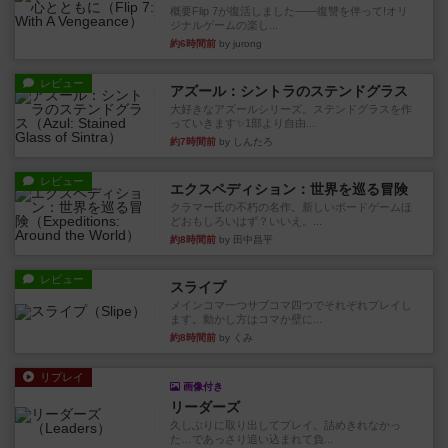
概要Flip 7が復活しました――復讐を伴って!オリ
ジナルゲームの楽し...
約6時間前
by jurong
レビュー
アズール：シントラのステンドグラス
大好きなアズールシリーズ。ステンドグラスを作
っていきます✨1部より自由...
約7時間前
by しんたろ
レビュー
エクスペディション：世界を巡る冒険
クラマー氏の不朽の名作。新しいボードゲームほ
どおもしろいはず？いいえ。...
約8時間前
by 田中昌平
レビュー
スライプ
メインコマ一つサブコマ四つでそれぞれプレイし
ます。動かし方はコマか壁に...
約8時間前
by くみ
リプレイ
画像付き
リーダーズ
久しぶりに取り出してプレイ。詰めきれなかっ
た…であっさり追い込まれて負...