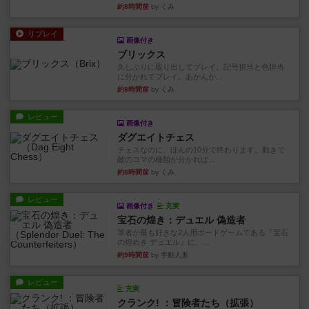
約8時間前
by くみ
リプレイ
画像付き
ブリックス
久しぶりに取り出してプレイ。記号担当と色担当
に分かれてプレイ。あかんか...
約8時間前
by くみ
レビュー
画像付き
ダグエイトチェス
チェスなのに、ほんの10分で終わります。動きで
敵のコマの種類が分かれば...
約8時間前
by くみ
レビュー
画像付き
充実
宝石の煌き：デュエル 偽造者
筆者が最も好きな2人用ボードゲームである『宝石
の煌めき デュエル』に、...
約9時間前
by 手動人形
レビュー
充実
クランク! ：冒険者たち（拡張）