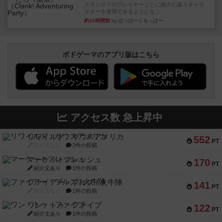
クランク！のプレイヤーごとに能力の違うキャラ
クターを使用できるようにな...
約10時間前
by ぽっぽーくるっぽー
ボドゲーマのアプリ版はこちら
アクセス数 急上昇中
リワイルド：サウスアメリカ
552
PT
紹介文なし
2件の投稿
マーケットフレッシュ
170
PT
紹介文あり
1件の投稿
ファイアー・ブルズ / 火牛陣
141
PT
紹介文なし
1件の投稿
ワン・トゥ・ファイブ
122
PT
紹介文あり
1件の投稿