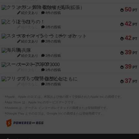
クランク! ：冒険者たち（拡張）
50
PT
紹介文あり
4件の投稿
とうほうの！
42
PT
紹介文なし
1件の投稿
スターマイン・ラミー ポケット
42
PT
紹介文あり
2件の投稿
海兵隊
39
PT
紹介文あり
1件の投稿
スーパーストア3000
39
PT
紹介文なし
1件の投稿
フリップ７：復讐心とともに
37
PT
紹介文なし
2件の投稿
※Apple、Apple のロゴ は、米国および他の国々で登録されたApple Inc.の商標です。
※App Store は、Apple Inc.のサービスマークです。
※Android は、グーグル インコーポレイテッドの商標または登録商標です。
※Google Play とそのロゴは、Google Inc.の商標または登録商標です。