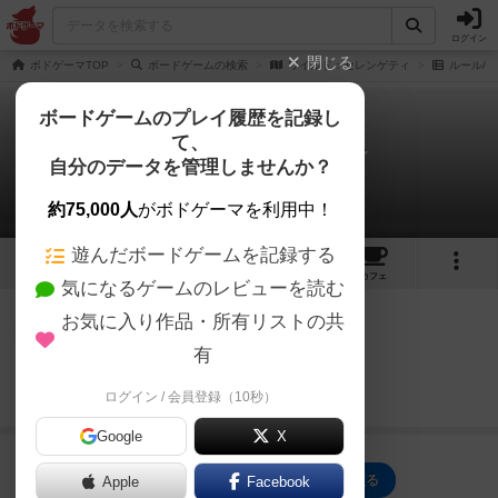
ログイン
閉じる
ボドゲーマTOP
ボードゲームの検索
ワイルド：セレンゲティ
ルール/
ボードゲームのプレイ履歴を記録し
て、
ワイルド：セレンゲティ
自分のデータを管理しませんか？
1件のルール/インスト
約75,000人
がボドゲーマを利用中！
遊んだボードゲームを記録する
1
1
4
トップ
画像
動画
レビュー
カフェ
気になるゲームのレビューを読む
お気に入り作品・所有リストの共
神
90名
0名
0
画像
有
続きを読む（2年以上前）
ログイン / 会員登録（10秒）
jurong
Google
X
ワイルド：セレンゲティのトップに戻る
Apple
Facebook