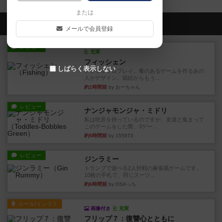
または
会員の新しい投稿
メールで会員登録
レビュー
充実
フィッシェン
しばらく表示しない
デジタルソロプレイ。毒のあるゲームを作るあの
人がデザイン。箱絵からもう...
約1時間前
by おーちゃん
レビュー
ナンジャモンジャ・ミドリ
私は吃音を持っているのですが、友達と集まって
このゲームをした際、3ゲー...
約5時間前
by 155973
レビュー
ジンラミー
トランプで遊べる2人対戦の麻雀風ゲームです。
10枚の手札で、同じスーツ...
約6時間前
by OSAっち
ルール/インスト
画像付き
充実
フリップ７：復讐心とともに