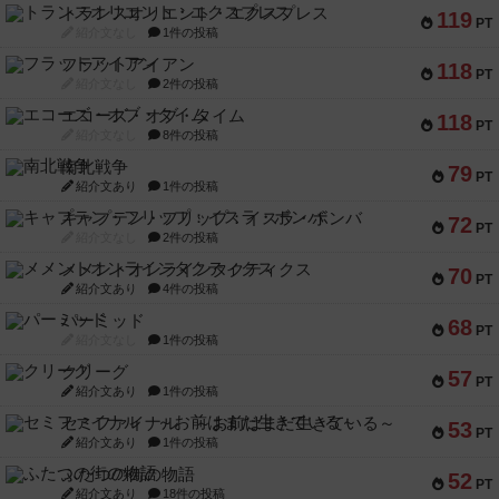
トランスオリエント・エクスプレス
119
PT
紹介文なし
1件の投稿
フラットアイアン
118
PT
紹介文なし
2件の投稿
エコーズ・オブ・タイム
118
PT
紹介文なし
8件の投稿
南北戦争
79
PT
紹介文あり
1件の投稿
キャプテン・フリップ：イスラ・ボンバ
72
PT
紹介文なし
2件の投稿
メメントオンラインタクティクス
70
PT
紹介文あり
4件の投稿
パーミッド
68
PT
紹介文なし
1件の投稿
クリーグ
57
PT
紹介文あり
1件の投稿
セミファイナル ～お前はまだ生きている～
53
PT
紹介文あり
1件の投稿
ふたつの街の物語
52
PT
紹介文あり
18件の投稿