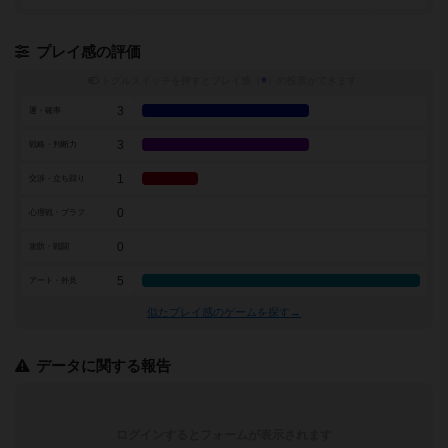
プレイ感の評価
トグルスイッチを押すとプレイ感（
※
）の投票ができます
3
運・確率
3
戦略・判断力
1
交渉・立ち回り
0
心理戦・ブラフ
0
攻防・戦闘
5
アート・外見
似たプレイ感のゲームを探す→
データに関する報告
ログインするとフォームが表示されます