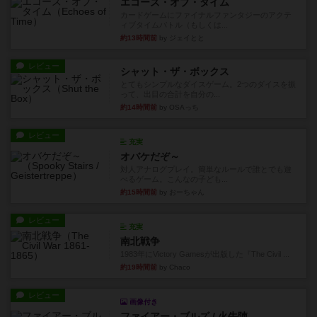
エコーズ・オブ・タイム
カードゲームにファイナルファンタジーのアクテ
ィブタイムバトル（もしくは...
約13時間前
by ジェイとと
レビュー
シャット・ザ・ボックス
とてもシンプルなダイスゲーム。2つのダイスを振
って、出目の合計を自分の...
約14時間前
by OSAっち
レビュー
充実
オバケだぞ～
対人アナログプレイ。簡単なルールで誰とでも遊
べるゲーム。こんなの子ども...
約15時間前
by おーちゃん
レビュー
充実
南北戦争
1983年にVictory Gamesが出版した『The Civil ...
約19時間前
by Chaco
レビュー
画像付き
ファイアー・ブルズ / 火牛陣