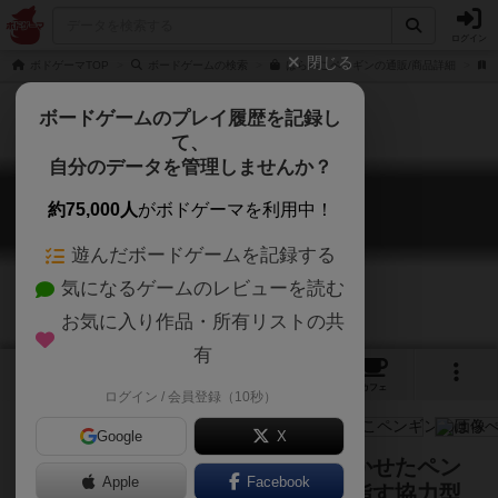
ログイン
閉じる
ボドゲーマTOP
ボードゲームの検索
はらぺこペンギンの通販/商品詳細
ボードゲームのプレイ履歴を記録し
て、
自分のデータを管理しませんか？
はらぺこペンギン
約75,000人
がボドゲーマを利用中！
The Hangry Penguins
遊んだボードゲームを記録する
気になるゲームのレビューを読む
お気に入り作品・所有リストの共
有
4
5
4
トップ
画像
動画
レビュー
カフェ
ログイン / 会員登録（10秒）
Google
X
お腹いっぱい食べたい！お腹を空かせたペン
Apple
Facebook
ギンたちを満腹にして高得点を目指す協力型