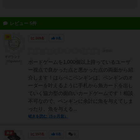
レビュー 5件
神
169名
0名
オグランド
（Oguland）
ボードゲームを1,000個以上持っているユーザ
ー視点で良かった点と悪かった点の両面から紹
介します！はらぺこペンギンは、ペンギンのオ
ーダーを叶えるように手札から魚カードを出し
ていく協力型の面白いカードゲームです！相談
不可なので、ペンギンに余計に魚を与えてしま
ったり、魚を与える...
続きを読む（5ヶ月前）
勇者
157名
0名
0