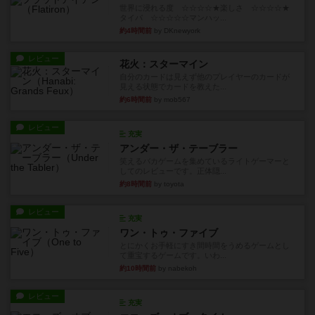
世界に浸れる度 ☆☆☆☆★楽しさ ☆☆☆☆★
タイパ ☆☆☆☆☆マンハッ...
約4時間前
by DKnewyork
レビュー
花火：スターマイン
自分のカードは見えず他のプレイヤーのカードが
見える状態でカードを教えた...
約6時間前
by mob567
レビュー
充実
アンダー・ザ・テーブラー
笑えるバカゲームを集めているライトゲーマーと
してのレビューです。正体隠...
約8時間前
by toyota
レビュー
充実
ワン・トゥ・ファイブ
とにかくお手軽にすき間時間をうめるゲームとし
て重宝するゲームです。いわ...
約10時間前
by nabekoh
レビュー
充実