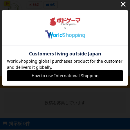
神
86名
0名
ペンギンを荒ぶらせてはいけないものの、荒ぶ
オグランド
らせて１ターン稼ぐはどうしても発生するの
（Oguland）
で、どのペンギンを後回しにしても良さそうか
を考えます（とはいえ、エサと合わずに思い通
りにいかなかったりはしますｗ）。あとは、な
るべく魚カードの枚数が少なく達成できるよう
にできると良いかと思います。
続きを読む（5ヶ月前）
ルール/インスト 0件
投稿を募集しています
掲示板 0件