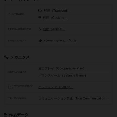
配達（Transport）
ゲームの基本目的
料理（Cooking）
動物（Animal）
主要登場人物/職業や生物
パーティゲーム（Party）
その他のコンセプト
メカニクス
協力プレイ（Co-operative Play）
頻出するメカニクス
バランスゲーム（Balance Game）
プレイヤーの干渉/影響アク
バッティング（Batting）
ション
コミュニケーション禁止（Non Communication）
行動に関する仕組み
作品データ