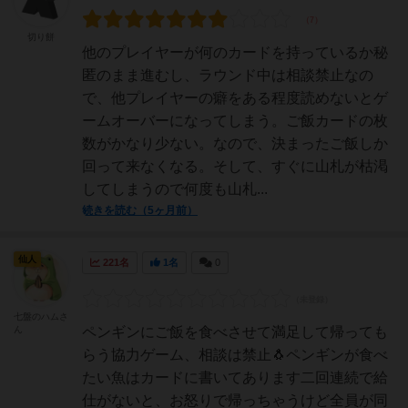
切り餅
他のプレイヤーが何のカードを持っているか秘
匿のまま進むし、ラウンド中は相談禁止なの
で、他プレイヤーの癖をある程度読めないとゲ
ームオーバーになってしまう。ご飯カードの枚
数がかなり少ない。なので、決まったご飯しか
回って来なくなる。そして、すぐに山札が枯渇
してしまうので何度も山札...
続きを読む（5ヶ月前）
仙人
221名
1名
0
七盤のハムさ
ん
ペンギンにご飯を食べさせて満足して帰っても
らう協力ゲーム、相談は禁止🐧ペンギンが食べ
たい魚はカードに書いてあります二回連続で給
仕がないと、お怒りで帰っちゃうけど全員が同