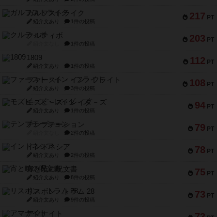
ガルフストライク
217
PT
紹介文あり
1件の投稿
クルティボ
203
PT
紹介文なし
1件の投稿
1809
112
PT
紹介文あり
1件の投稿
ファースト・イン・フライト
108
PT
紹介文あり
3件の投稿
モズビ－ズ・レイダ－ズ
94
PT
紹介文あり
1件の投稿
テンプテーション
79
PT
紹介文なし
2件の投稿
インドネシア
78
PT
紹介文あり
2件の投稿
宵と暁の呪文書
75
PT
紹介文あり
8件の投稿
リスボン・トラム 28
73
PT
紹介文あり
9件の投稿
アマナイト
73