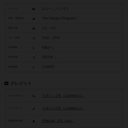
はらぺこペンギン
タイトル
The Hangry Penguins
原題・英題表記
2人～4人
参加人数
15分～25分
プレイ時間
6歳から
対象年齢
2025年～
発売時期
2,000円
参考価格
クレジット
ラボメン1号（LabMem.1）
ゲームデザイン
ラボメン2号（LabMem.2）
アートワーク
空創Lab（FIC Lab）
関連企業/団体