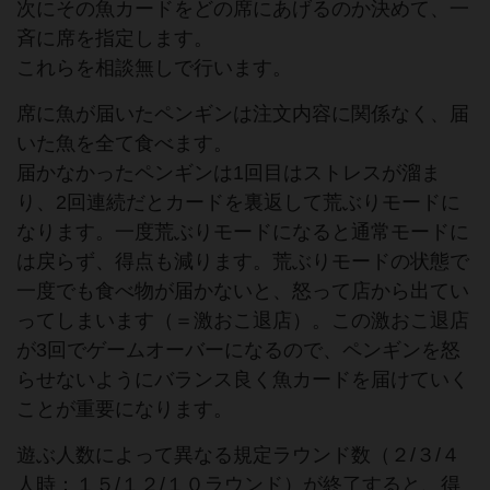
次にその魚カードをどの席にあげるのか決めて、一
斉に席を指定します。
これらを相談無しで行います。
席に魚が届いたペンギンは注文内容に関係なく、届
いた魚を全て食べます。
届かなかったペンギンは1回目はストレスが溜ま
り、2回連続だとカードを裏返して荒ぶりモードに
なります。一度荒ぶりモードになると通常モードに
は戻らず、得点も減ります。荒ぶりモードの状態で
一度でも食べ物が届かないと、怒って店から出てい
ってしまいます（＝激おこ退店）。この激おこ退店
が3回でゲームオーバーになるので、ペンギンを怒
らせないようにバランス良く魚カードを届けていく
ことが重要になります。
遊ぶ人数によって異なる規定ラウンド数（２/３/４
人時：１５/１２/１０ラウンド）が終了すると、得