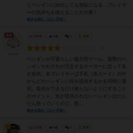
じペンギンに給仕しても無駄になる…プレイヤ
ーの気持ちを揃えることが大事！
続きを読む（12ヶ月前）
勇者
248名
4名
0
充実
zenzen
ペンギンが可愛らしい協力型ゲーム。複数のペ
ンギンそれぞれが注文するオーダーに従って魚
を提供。各プレイヤーは手札（魚カード）の中
からどのペンギンに何を提供するかを同時に選
択。提供ができるだけ被らないようにすること
がポイント。魚が提供されないペンギンはだん
だん怒っていくので、怒...
続きを読む（12ヶ月前）
神
173名
0名
0
充実