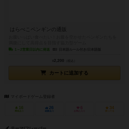
はらぺこペンギンの通販
お腹いっぱい食べたい！お腹を空かせたペンギンたちを
満腹にして高得点を目指す協力型ゲーム
1～2営業日以内に発送
日本語ルール付き/日本語版
2,200
¥
（税込）
カートに追加する
マイボードゲーム登録者
16
26
6
34
興味あり
経験あり
お気に入り
持ってる
テーマ/フレーバー