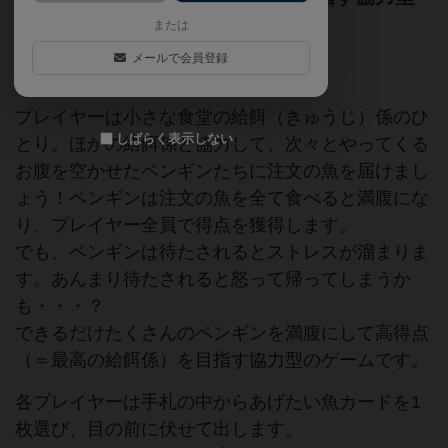
ゲーム
または
メールで会員登録
ペンギン
プレイヤーは小さな食堂の給餌（きゅうじ）係のひ
しばらく表示しない
とり。ほかの給餌係と協力して、次々とやってくる
お腹を空かせたペンギンたちに注文の魚を届けまし
ょう！ペンギンは注文の魚を全て食べると満腹にな
り、プレイヤー全員で得点を獲得します。
でも、ペンギンは待たされるとストレスが溜まりま
す。あんまり待たされると怒って帰ってしまうか
も・・・？
できるだけたくさんのペンギンを満腹にして高得点
（＝最高の給餌係）を目指す協力型のゲームです。
各プレイヤーは手札の中からあげたい魚カードを1
枚選び、目の前に伏せて出します。