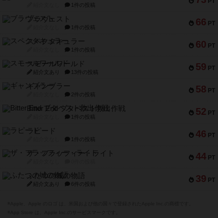
PT
紹介文なし
1件の投稿
ブラヴェスト
66
PT
紹介文なし
1件の投稿
スペクタキュラー
60
PT
紹介文なし
1件の投稿
スモールワールド
59
PT
紹介文あり
13件の投稿
ギャンブラー
58
PT
紹介文なし
2件の投稿
Bitter End ブタペスト救出作戦
52
PT
紹介文なし
1件の投稿
ラピード
46
PT
紹介文なし
1件の投稿
ザ・フラッフィー・ライト
44
PT
紹介文なし
0件の投稿
ふたつの城の物語
39
PT
紹介文あり
6件の投稿
※Apple、Apple のロゴ は、米国および他の国々で登録されたApple Inc.の商標です。
※App Store は、Apple Inc.のサービスマークです。