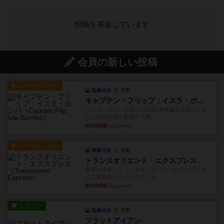
投稿を募集しています
会員の新しい投稿
ルール/インスト
画像付き
充実
キャプテン・フリップ：イスラ・ボンバ
イスラ・ボンバを探しに出航!潜水艦を装備し、あ
なたの乗組員を監獄から解...
約2時間前
by jurong
ルール/インスト
画像付き
充実
トランスオリエント・エクスプレス
乗客の皆様、トランスオリエント・エクスプレス
にご乗車ありがとうございま...
約3時間前
by jurong
レビュー
画像付き
充実
フラットアイアン