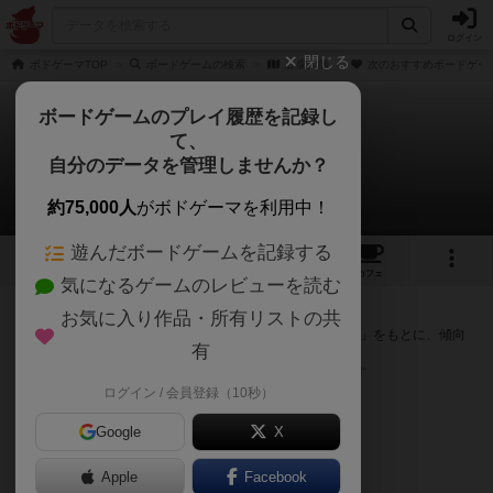
ログイン
閉じる
ボドゲーマTOP
ボードゲームの検索
豆腐大師
次のおすすめボードゲー
ボードゲームのプレイ履歴を記録し
て、
豆腐大師
自分のデータを管理しませんか？
次のおすすめボードゲーム
約75,000人
がボドゲーマを利用中！
遊んだボードゲームを記録する
1
1
トップ
画像
動画
レビュー
カフェ
気になるゲームのレビューを読む
『豆腐大師』が好きな方へのおすすめ
お気に入り作品・所有リストの共
このゲームのトップページで投票された「プレイ感の評価」をもとに、傾向
有
が近いボードゲームをランキング形式で紹介します。
※リストには一定の投票数がある作品のみを表示しています
ログイン / 会員登録（10秒）
Google
X
Apple
Facebook