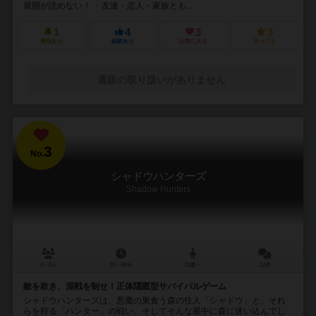
展開が読めない！ ・友達・恋人・家族とも...
1
4
3
3
興味あり
経験あり
お気に入り
持ってる
通販の取り扱いがありません
3
No.
シャドウハンターズ
Shadow Hunters
4～8人
30～60分
13歳～
12件
敵を欺き、混戦を制せ！正体隠匿型サバイバルゲーム
シャドウハンターズは、悪魔の巣食う森の住人「シャドウ」と、それ
らを狩る「ハンター」の戦い、そしてそんな最中に森に迷い込んでし