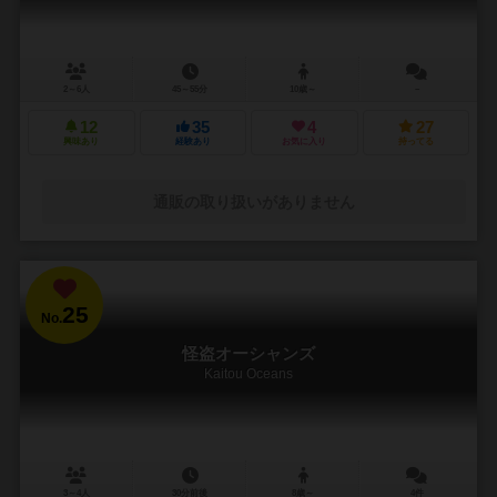
2～6人
45～55分
10歳～
－
12
35
4
27
興味あり
経験あり
お気に入り
持ってる
通販の取り扱いがありません
25
No.
怪盗オーシャンズ
Kaitou Oceans
3～4人
30分前後
8歳～
4件