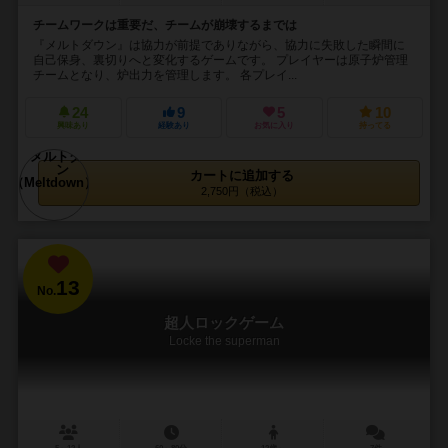
チームワークは重要だ、チームが崩壊するまでは
『メルトダウン』は協力が前提でありながら、協力に失敗した瞬間に
自己保身、裏切りへと変化するゲームです。 プレイヤーは原子炉管理
チームとなり、炉出力を管理します。 各プレイ...
24
9
5
10
興味あり
経験あり
お気に入り
持ってる
カートに追加する
2,750円（税込）
13
No.
超人ロックゲーム
Locke the superman