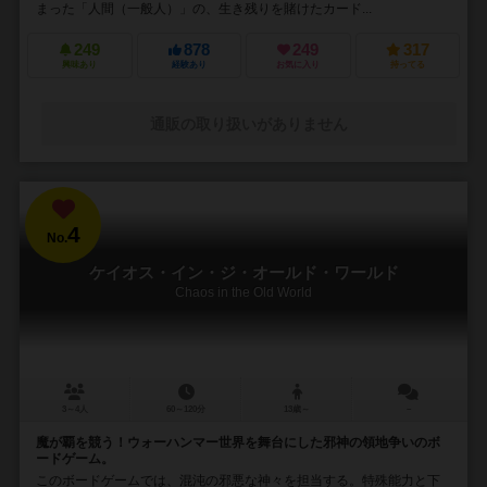
まった「人間（一般人）」の、生き残りを賭けたカード...
249
878
249
317
興味あり
経験あり
お気に入り
持ってる
通販の取り扱いがありません
4
No.
ケイオス・イン・ジ・オールド・ワールド
Chaos in the Old World
3～4人
60～120分
13歳～
－
魔が覇を競う！ウォーハンマー世界を舞台にした邪神の領地争いのボ
ードゲーム。
このボードゲームでは、混沌の邪悪な神々を担当する。特殊能力と下