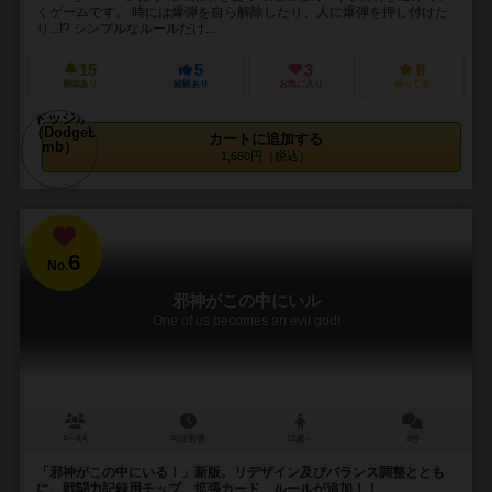
くゲームです。 時には爆弾を自ら解除したり、人に爆弾を押し付けた
り...!? シンプルなルールだけ...
15
5
3
8
興味あり
経験あり
お気に入り
持ってる
カートに追加する
1,650円（税込）
6
No.
邪神がこの中にいル
One of us becomes an evil god!
4～8人
40分前後
12歳～
2件
「邪神がこの中にいる！」新版。リデザイン及びバランス調整ととも
に、戦闘力記録用チップ、拡張カード、ルールが追加！！