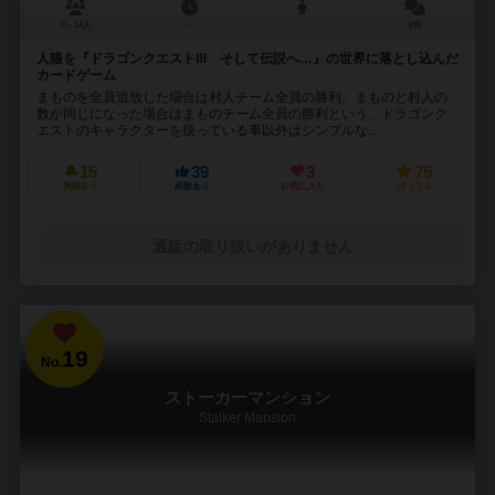
2～14人
－
2件
人狼を『ドラゴンクエストⅢ そして伝説へ…』の世界に落とし込んだ
カードゲーム
まものを全員追放した場合は村人チーム全員の勝利、まものと村人の
数が同じになった場合はまものチーム全員の勝利という、ドラゴンク
エストのキャラクターを扱っている事以外はシンプルな...
15
39
3
75
興味あり
経験あり
お気に入り
持ってる
通販の取り扱いがありません
19
No.
ストーカーマンション
Stalker Mansion