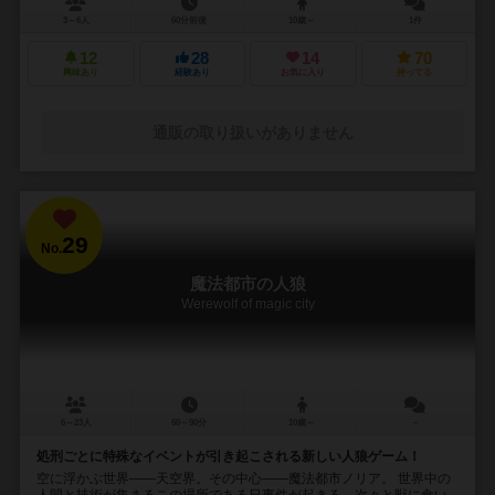
3～6人
60分前後
10歳～
1件
12
28
14
70
興味あり
経験あり
お気に入り
持ってる
通販の取り扱いがありません
29
No.
魔法都市の人狼
Werewolf of magic city
6～23人
60～90分
10歳～
－
処刑ごとに特殊なイベントが引き起こされる新しい人狼ゲーム！
空に浮かぶ世界――天空界。その中心――魔法都市ノリア。 世界中の
人間と技術が集まるこの場所である日事件が起きる。次々と獣に食い