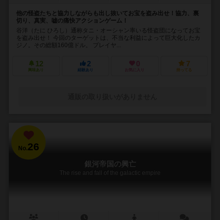
他の怪盗たちと協力しながらも出し抜いてお宝を盗み出せ！協力、裏
切り、真実、嘘の痛快アクションゲーム！
谷洋（たに ひろし）通称タニ・オーシャン率いる怪盗団になってお宝
を盗み出せ！ 今回のターゲットは、不当な利益によって巨大化したカ
ジノ。その総額160億ドル。 プレイヤ...
12
2
0
7
興味あり
経験あり
お気に入り
持ってる
通販の取り扱いがありません
26
No.
銀河帝国の興亡
The rise and fall of the galactic empire