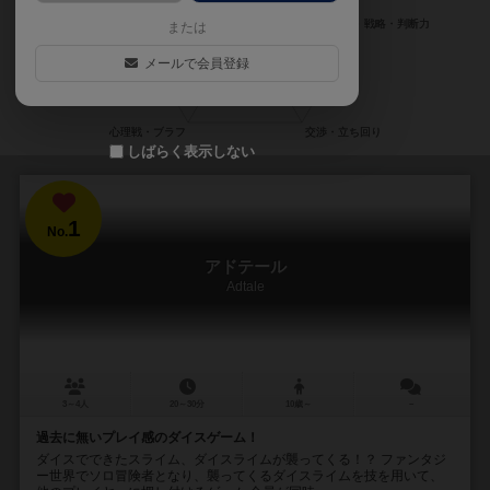
または
メールで会員登録
しばらく表示しない
1
No.
アドテール
Adtale
3～4人
20～30分
10歳～
－
過去に無いプレイ感のダイスゲーム！
ダイスでできたスライム、ダイスライムが襲ってくる！？ ファンタジ
ー世界でソロ冒険者となり、襲ってくるダイスライムを技を用いて、