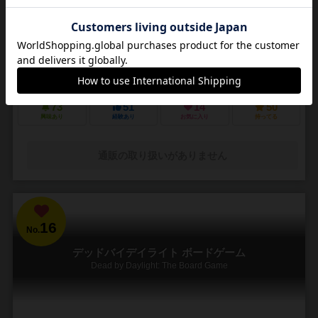
3～5人
30～45分
14歳～
4件
悪夢のような街で他の狩人を出し抜いて「血の遺志」を集めろ
ＰＳ４で発売されたフロムソフトウェアのブラッドボーンのカードゲ
ーム化。 かつて栄華を極めた古都ヤーナムでは風土病「獣の病」がは
びこっていた。あなたは「獣の病」の罹患者で...
73
51
14
50
興味あり
経験あり
お気に入り
持ってる
通販の取り扱いがありません
16
No.
デッドバイデイライト ボードゲーム
Dead by Daylight: The Board Game