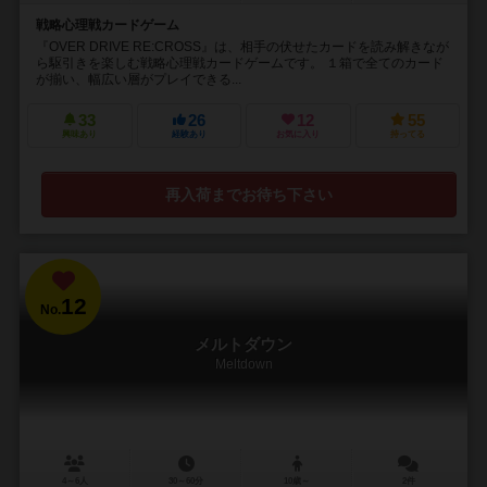
戦略心理戦カードゲーム
『OVER DRIVE RE:CROSS』は、相手の伏せたカードを読み解きなが
ら駆引きを楽しむ戦略心理戦カードゲームです。 １箱で全てのカード
が揃い、幅広い層がプレイできる...
33
26
12
55
興味あり
経験あり
お気に入り
持ってる
再入荷までお待ち下さい
12
No.
メルトダウン
Meltdown
4～6人
30～60分
10歳～
2件