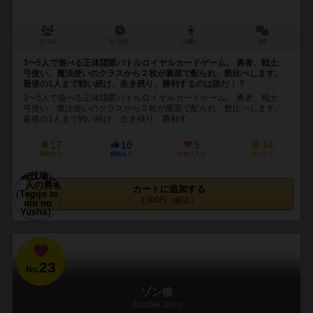
3～5人
5～10分
10歳～
2件
3〜5人で遊べる正体隠匿バトルロイヤルカードゲーム。 勇者、戦士、
弓使い、魔法使いのクラスから２枚が裏面で配られ、数比べします。
最後の1人まで戦い続け、生き残り、勝利するのは誰だ！？
3〜5人で遊べる正体隠匿バトルロイヤルカードゲーム。 勇者、戦士、
弓使い、魔法使いのクラスから２枚が裏面で配られ、数比べします。
最後の1人まで戦い続け、生き残り、勝利す...
17
10
3
14
興味あり
経験あり
お気に入り
持ってる
カートに追加する
1,000円（税込）
23
No.
ゾン狼
Zombie Jinro