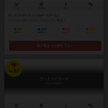
3～5人
45分前後
17歳～
6件
デッドバイデイライトのボードゲーム！
ファンならぜひプレイしてもらいたい作品！
79
227
53
212
興味あり
経験あり
お気に入り
持ってる
再入荷までお待ち下さい
17
No.
ブックメイカーズ
Book Makers