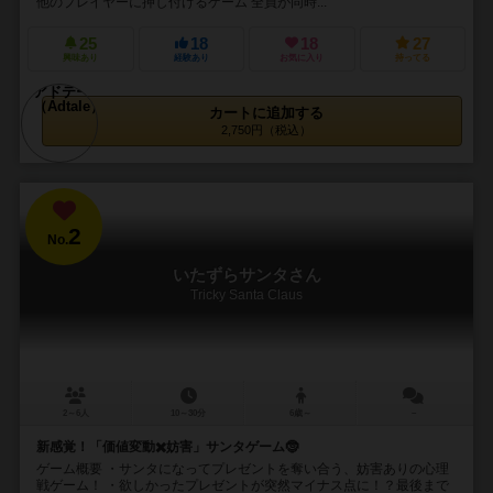
他のプレイヤーに押し付けるゲーム 全員が同時...
25
18
18
27
興味あり
経験あり
お気に入り
持ってる
カートに追加する
2,750円（税込）
2
No.
いたずらサンタさん
Tricky Santa Claus
2～6人
10～30分
6歳～
－
新感覚！「価値変動✖️妨害」サンタゲーム🤶
ゲーム概要 ・サンタになってプレゼントを奪い合う、妨害ありの心理
戦ゲーム！ ・欲しかったプレゼントが突然マイナス点に！？最後まで