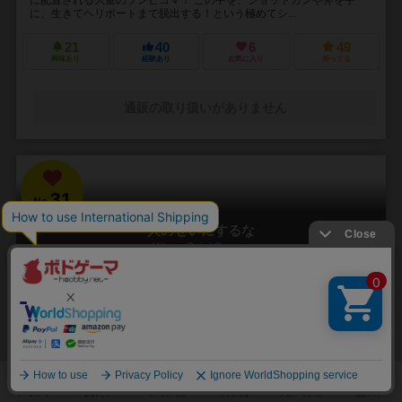
に、生きてヘリポートまで脱出する！という極めてシ...
21
40
6
49
興味あり
経験あり
お気に入り
持ってる
通販の取り扱いがありません
31
No.
人のせいにするな
Hitono Seini Suruna
3～5人
20分前後
5歳～
2件
責任をなすりつけろ！
「お前がやったんだろ！！」 やった覚えのないミスや罪を押し付けら