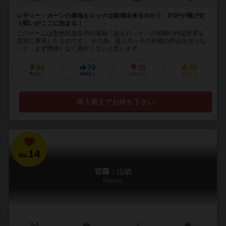
5～12人
60～80分
12歳～
7件
レディー・カーンの基地をロックは破壊出来るのか？ ESPが飛び交
う戦いがここに始まる！
このゲームは聖悠紀先生作の漫画「超人ロック」の初期の作品世界を
忠実に再現したものです。 その為、超人ロックの初期の作品を知らな
いと、まず間違いなく面白くないと思います。 ...
54
79
25
89
興味あり
経験あり
お気に入り
持ってる
再入荷までお待ち下さい
14
No.
雷轟：山吹
Raigou