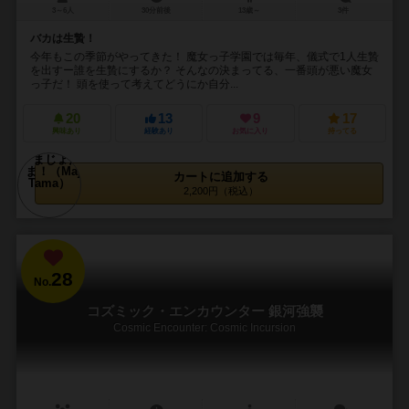
3～6人
30分前後
13歳～
3件
バカは生贄！
今年もこの季節がやってきた！ 魔女っ子学園では毎年、儀式で1人生贄
を出すー誰を生贄にするか？ そんなの決まってる、一番頭が悪い魔女
っ子だ！ 頭を使って考えてどうにか自分...
20
13
9
17
興味あり
経験あり
お気に入り
持ってる
カートに追加する
2,200円（税込）
28
No.
コズミック・エンカウンター 銀河強襲
Cosmic Encounter: Cosmic Incursion