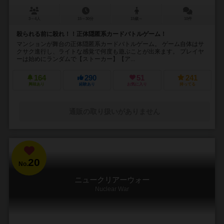
3～4人
15～30分
15歳～
10件
殺られる前に殺れ！！正体隠匿系カードバトルゲーム！
マンションが舞台の正体隠匿系カードバトルゲーム。 ゲーム自体はサ
クサク進行し、ライトな感覚で何度も遊ぶことが出来ます。 プレイヤ
ーは始めにランダムで【ストーカー】【ア...
164
290
51
241
興味あり
経験あり
お気に入り
持ってる
通販の取り扱いがありません
20
No.
ニュークリアーウォー
Nuclear War