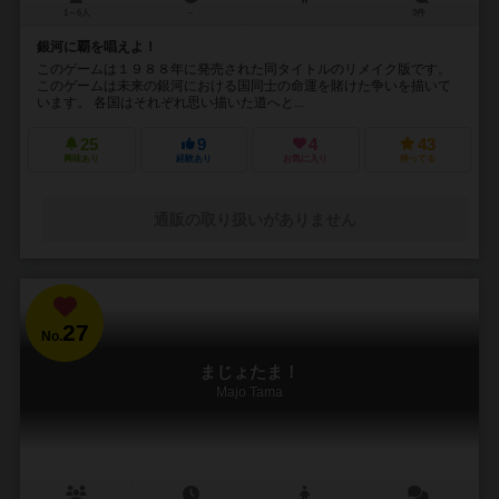
1～6人
－
3件
銀河に覇を唱えよ！
このゲームは１９８８年に発売された同タイトルのリメイク版です。
このゲームは未来の銀河における国同士の命運を賭けた争いを描いて
います。 各国はそれぞれ思い描いた道へと...
25
9
4
43
興味あり
経験あり
お気に入り
持ってる
通販の取り扱いがありません
27
No.
まじょたま！
Majo Tama