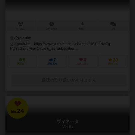
5～19人
10～999分
10歳～
1件
公式youtube
公式youtube https://www.youtube.com/channel/UCCcINwZg-
HUYcGEljblHswQ?view_as=subscriber ...
9
7
4
20
興味あり
経験あり
お気に入り
持ってる
通販の取り扱いがありません
24
No.
ヴィネータ
Vineta