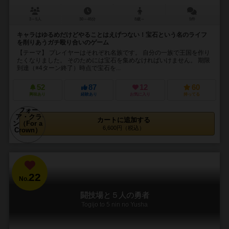
3～5人
30～45分
8歳～
5件
キャラはゆるめだけどやることはえげつない！宝石という名のライフ
を削りあうガチ殴り合いのゲーム
【テーマ】 プレイヤーはそれぞれ名族です。 自分の一族で王国を作り
たくなりました。 そのためには宝石を集めなければいけません。 期限
到達（※4ターン終了）時点で宝石を...
52
87
12
60
興味あり
経験あり
お気に入り
持ってる
カートに追加する
6,600円（税込）
22
No.
闘技場と５人の勇者
Togijo to 5 nin no Yusha