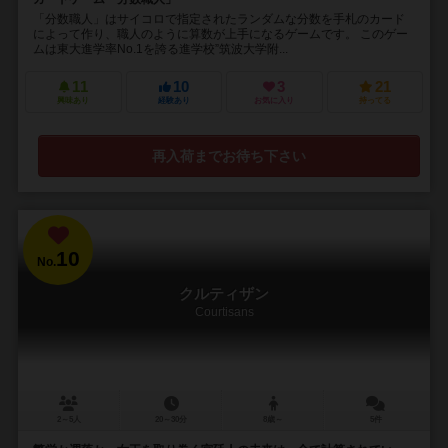
「分数職人」はサイコロで指定されたランダムな分数を手札のカード
によって作り、職人のように算数が上手になるゲームです。 このゲー
ムは東大進学率No.1を誇る進学校”筑波大学附...
11
10
3
21
興味あり
経験あり
お気に入り
持ってる
再入荷までお待ち下さい
10
No.
クルティザン
Courtisans
2～5人
20～30分
8歳～
5件