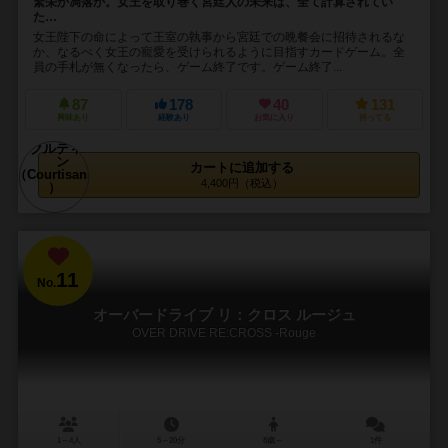
繁栄か凋落か。女王を取り巻く宮廷人の未来は、全て計算されてい
た…
女王陛下の命によって王室の執事から宮廷での晩餐会に招待されるな
か、なるべく女王の寵愛を受けられるように目指すカードゲーム。全
員の手札が無くなったら、ゲーム終了です。ゲーム終了...
87
178
40
131
興味あり
経験あり
お気に入り
持ってる
カートに追加する
4,400円（税込）
11
No.
オーバードライブ リ：クロス ルージュ
OVER DRIVE RE:CROSS -Rouge
1～4人
5～20分
8歳～
1件