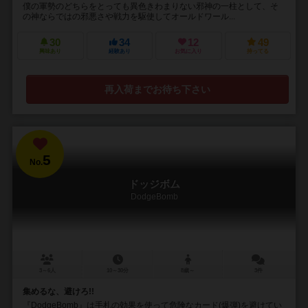
僕の軍勢のどちらをとっても異色きわまりない邪神の一柱として、そ
の神ならではの邪悪さや戦力を駆使してオールドワール...
30
34
12
49
興味あり
経験あり
お気に入り
持ってる
再入荷までお待ち下さい
5
No.
ドッジボム
DodgeBomb
3～6人
10～30分
8歳～
3件
集めるな、避けろ!!
『DodgeBomb』は手札の効果を使って危険なカード(爆弾)を避けてい