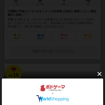
2～4人
15～40分
14歳～
14件
木製駒の手触りに 中二心をくすぐる世界観 立体的に展開していく盤面
幅広い戦術 ！！
雷轟【-山吹-】は… ポーカーや麻雀のように役を作りポイントを競う
セットコレクションゲームです。 役を成立させる為には木駒を積み、
塔を建てて、雷の術で解放しなければいけま...
73
68
24
73
興味あり
経験あり
お気に入り
持ってる
通販の取り扱いがありません
15
No.
ブラッドボーン：カードゲーム
Bloodborne: The Card Game