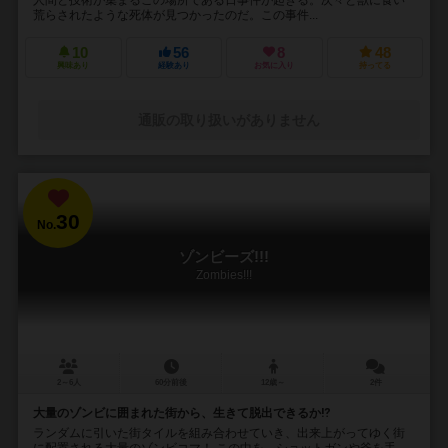
荒らされたような死体が見つかったのだ。この事件...
10
56
8
48
興味あり
経験あり
お気に入り
持ってる
通販の取り扱いがありません
30
No.
ゾンビーズ!!!
Zombies!!!
2～6人
60分前後
12歳～
2件
大量のゾンビに囲まれた街から、生きて脱出できるか⁉︎
ランダムに引いた街タイルを組み合わせていき、出来上がってゆく街
に配置される大量のゾンビコマ！ この中を、ショットガンや斧を手