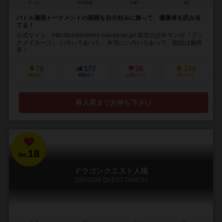
2～4人
45分前後
10歳～
4件
バトル漫画トーナメントの展開を自分好みに操って、優勝者を読み当
てる！
公式サイト http://bookmakers.sakura.ne.jp/ 架空の少年マンガ『ブッ
クメイカーズ』 いろいろあった。本当にいろいろあって、物語は最終
章！...
78
177
26
144
興味あり
経験あり
お気に入り
持ってる
再入荷までお待ち下さい
18
No.
ドラゴンクエスト人狼
DRAGON QUEST ZINROU