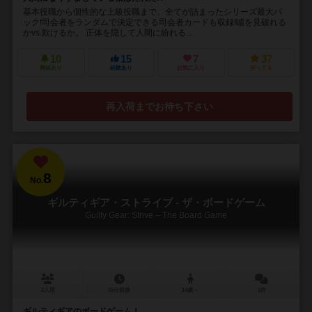
基本役職から個性的な上級役職まで、全てが詰まったシリーズ最大パ
ック!司会者をランダムで決定できる司会者カードも収録!噓を見破れる
かvs.欺けるか。 正体を隠して人間に紛れる...
10
15
7
37
興味あり
経験あり
お気に入り
持ってる
再入荷までお待ち下さい
8
No.
ギルティギア・ストライブ - ザ・ボードゲーム
Guilty Gear: Strive – The Board Game
2人用
15分前後
14歳～
1件
ギルティギアのボードゲーム！