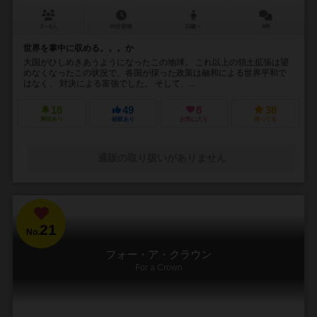
2～6人
60分前後
10歳～
4件
世界を掌中に収める。。。か
大国がひしめきあうようになったこの地球。 これ以上の領土拡張は望
めなくなったこの状況で、各国が採った政策は融和による世界平和で
はなく、 対決による富強でした。 そして、...
18
49
8
38
興味あり
経験あり
お気に入り
持ってる
通販の取り扱いがありません
21
No.
フォー・ア・クラウン
For a Crown