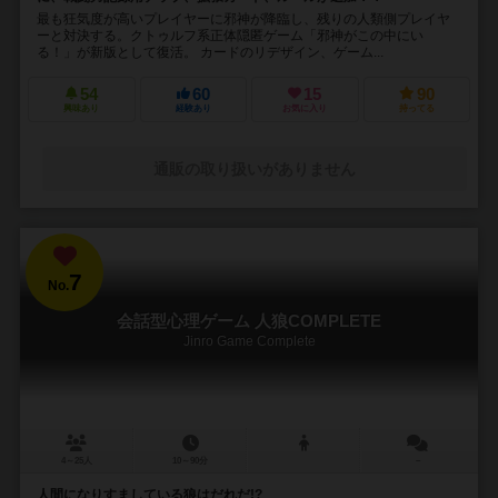
最も狂気度が高いプレイヤーに邪神が降臨し、残りの人類側プレイヤ
ーと対決する。クトゥルフ系正体隠匿ゲーム「邪神がこの中にい
る！」が新版として復活。 カードのリデザイン、ゲーム...
54
60
15
90
興味あり
経験あり
お気に入り
持ってる
通販の取り扱いがありません
7
No.
会話型心理ゲーム 人狼COMPLETE
Jinro Game Complete
4～25人
10～90分
－
人間になりすましている狼はだれだ!?