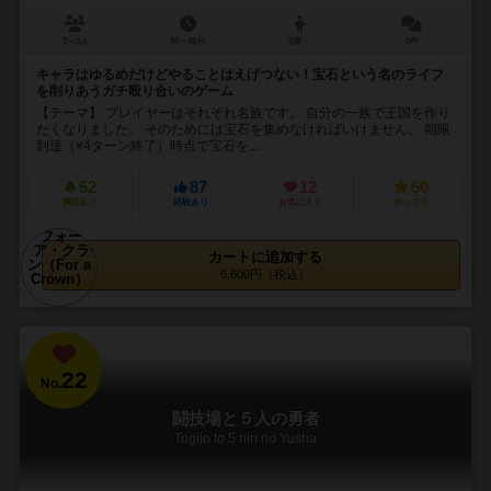
3～5人
30～45分
8歳～
5件
キャラはゆるめだけどやることはえげつない！宝石という名のライフ
を削りあうガチ殴り合いのゲーム
【テーマ】 プレイヤーはそれぞれ名族です。 自分の一族で王国を作り
たくなりました。 そのためには宝石を集めなければいけません。 期限
到達（※4ターン終了）時点で宝石を...
52
87
12
60
興味あり
経験あり
お気に入り
持ってる
カートに追加する
6,600円（税込）
22
No.
闘技場と５人の勇者
Togijo to 5 nin no Yusha