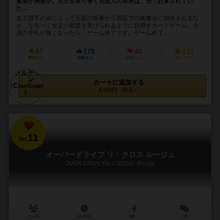
繁栄か凋落か。女王を取り巻く宮廷人の未来は、全て計算されてい
た…
女王陛下の命によって王室の執事から宮廷での晩餐会に招待されるな
か、なるべく女王の寵愛を受けられるように目指すカードゲーム。全
員の手札が無くなったら、ゲーム終了です。ゲーム終了...
87
178
40
131
興味あり
経験あり
お気に入り
持ってる
カートに追加する
4,400円（税込）
11
No.
オーバードライブ リ：クロス ルージュ
OVER DRIVE RE:CROSS -Rouge
1～4人
5～20分
8歳～
1件