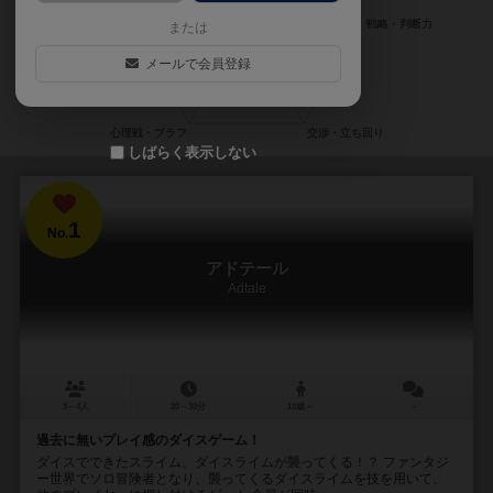
または
メールで会員登録
しばらく表示しない
1
No.
アドテール
Adtale
3～4人
20～30分
10歳～
－
過去に無いプレイ感のダイスゲーム！
ダイスでできたスライム、ダイスライムが襲ってくる！？ ファンタジ
ー世界でソロ冒険者となり、襲ってくるダイスライムを技を用いて、