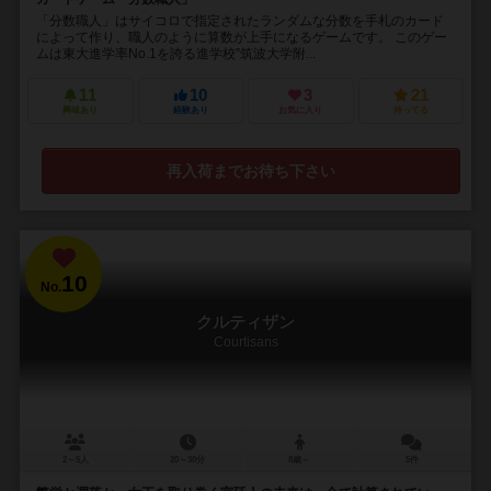
「分数職人」はサイコロで指定されたランダムな分数を手札のカード
によって作り、職人のように算数が上手になるゲームです。 このゲー
ムは東大進学率No.1を誇る進学校”筑波大学附...
11
10
3
21
興味あり
経験あり
お気に入り
持ってる
再入荷までお待ち下さい
10
No.
クルティザン
Courtisans
2～5人
20～30分
8歳～
5件