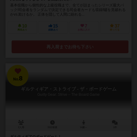
基本役職から個性的な上級役職まで、全てが詰まったシリーズ最大パ
ック!司会者をランダムで決定できる司会者カードも収録!噓を見破れる
かvs.欺けるか。 正体を隠して人間に紛れる...
10
15
7
37
興味あり
経験あり
お気に入り
持ってる
再入荷までお待ち下さい
8
No.
ギルティギア・ストライブ - ザ・ボードゲーム
Guilty Gear: Strive – The Board Game
2人用
15分前後
14歳～
1件
ギルティギアのボードゲーム！