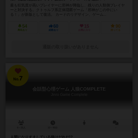
最も狂気度が高いプレイヤーに邪神が降臨し、残りの人類側プレイヤ
ーと対決する。クトゥルフ系正体隠匿ゲーム「邪神がこの中にい
る！」が新版として復活。 カードのリデザイン、ゲーム...
54
60
15
90
興味あり
経験あり
お気に入り
持ってる
通販の取り扱いがありません
7
No.
会話型心理ゲーム 人狼COMPLETE
Jinro Game Complete
4～25人
10～90分
－
人間になりすましている狼はだれだ!?