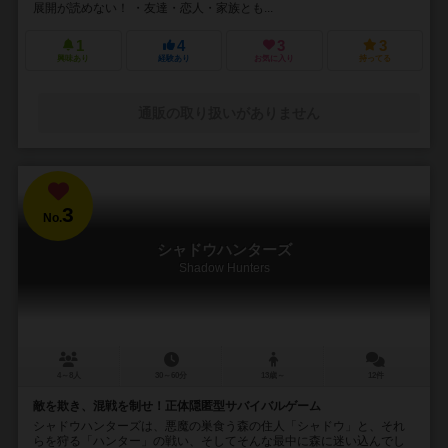
展開が読めない！ ・友達・恋人・家族とも...
1
4
3
3
興味あり
経験あり
お気に入り
持ってる
通販の取り扱いがありません
3
No.
シャドウハンターズ
Shadow Hunters
4～8人
30～60分
13歳～
12件
敵を欺き、混戦を制せ！正体隠匿型サバイバルゲーム
シャドウハンターズは、悪魔の巣食う森の住人「シャドウ」と、それ
らを狩る「ハンター」の戦い、そしてそんな最中に森に迷い込んでし