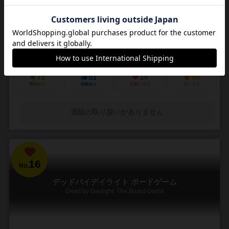
3～5人
30～45分
14歳～
4件
悪夢のような街で他の狩人を出し抜いて「血の遺志」を集めろ
ＰＳ４で発売されたフロムソフトウェアのブラッドボーンのカードゲ
ーム化。 かつて栄華を極めた古都ヤーナムでは風土病「獣の病」がは
びこっていた。あなたは「獣の病」の罹患者で...
73
51
14
50
興味あり
経験あり
お気に入り
持ってる
通販の取り扱いがありません
16
No.
デッドバイデイライト ボードゲーム
Dead by Daylight: The Board Game