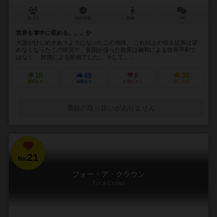
2～6人
60分前後
10歳～
4件
世界を掌中に収める。。。か
大国がひしめきあうようになったこの地球。 これ以上の領土拡張は望
めなくなったこの状況で、各国が採った政策は融和による世界平和で
はなく、 対決による富強でした。 そして、...
18
49
8
38
興味あり
経験あり
お気に入り
持ってる
通販の取り扱いがありません
21
No.
フォー・ア・クラウン
For a Crown