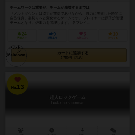
チームワークは重要だ、チームが崩壊するまでは
『メルトダウン』は協力が前提でありながら、協力に失敗した瞬間に
自己保身、裏切りへと変化するゲームです。 プレイヤーは原子炉管理
チームとなり、炉出力を管理します。 各プレイ...
24
9
5
10
興味あり
経験あり
お気に入り
持ってる
カートに追加する
2,750円（税込）
13
No.
超人ロックゲーム
Locke the superman