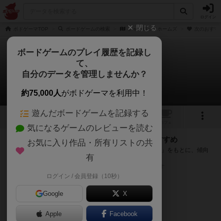
ログイン
閉じる
ボドゲーマTOP
ボードゲームの検索
シャーロックホームズ
次のおすす
ボードゲームのプレイ履歴を記録し
て、
シャーロックホームズ
自分のデータを管理しませんか？
次のおすすめボードゲーム
約75,000人
がボドゲーマを利用中！
遊んだボードゲームを記録する
1
トップ
画像
動画
レビュー
カフェ
気になるゲームのレビューを読む
『シャーロックホームズ』が好きな方へのおすすめ
お気に入り作品・所有リストの共
このゲームのトップページで投票された「プレイ感の評価」をもとに、傾向
有
が近いボードゲームをランキング形式で紹介します。
※リストには一定の投票数がある作品のみを表示しています
ログイン / 会員登録（10秒）
Google
X
Apple
Facebook