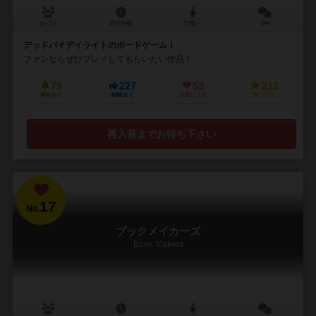
3～5人
45分前後
17歳～
6件
デッドバイデイライトのボードゲーム！
ファンならぜひプレイしてもらいたい作品！
79
227
53
213
興味あり
経験あり
お気に入り
持ってる
再入荷までお待ち下さい
17
No.
ブックメイカーズ
Book Makers