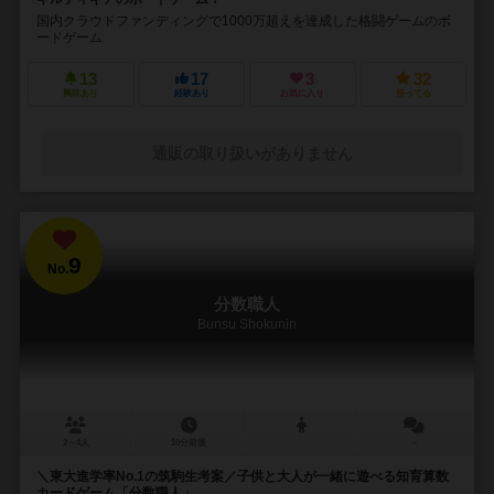
国内クラウドファンディングで1000万超えを達成した格闘ゲームのボ
ードゲーム
13
17
3
32
興味あり
経験あり
お気に入り
持ってる
通販の取り扱いがありません
9
No.
分数職人
Bunsu Shokunin
2～4人
10分前後
－
＼東大進学率No.1の筑駒生考案／子供と大人が一緒に遊べる知育算数
カードゲーム「分数職人」