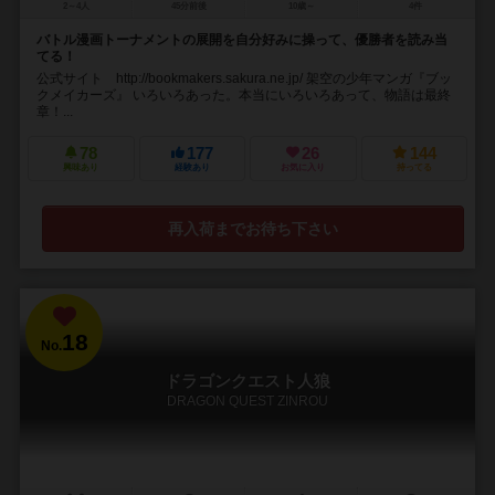
2～4人
45分前後
10歳～
4件
バトル漫画トーナメントの展開を自分好みに操って、優勝者を読み当
てる！
公式サイト http://bookmakers.sakura.ne.jp/ 架空の少年マンガ『ブッ
クメイカーズ』 いろいろあった。本当にいろいろあって、物語は最終
章！...
78
177
26
144
興味あり
経験あり
お気に入り
持ってる
再入荷までお待ち下さい
18
No.
ドラゴンクエスト人狼
DRAGON QUEST ZINROU