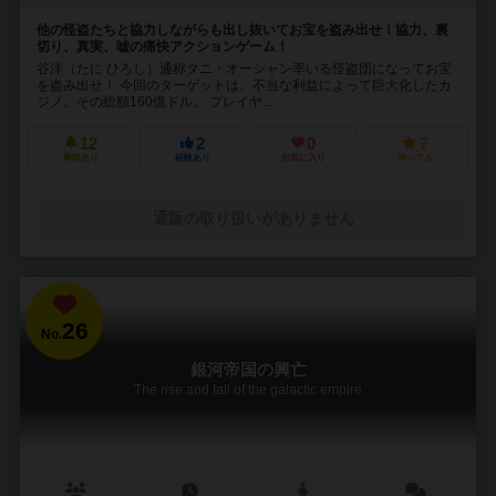
他の怪盗たちと協力しながらも出し抜いてお宝を盗み出せ！協力、裏
切り、真実、嘘の痛快アクションゲーム！
谷洋（たに ひろし）通称タニ・オーシャン率いる怪盗団になってお宝
を盗み出せ！ 今回のターゲットは、不当な利益によって巨大化したカ
ジノ。その総額160億ドル。 プレイヤ...
12
2
0
7
興味あり
経験あり
お気に入り
持ってる
通販の取り扱いがありません
26
No.
銀河帝国の興亡
The rise and fall of the galactic empire