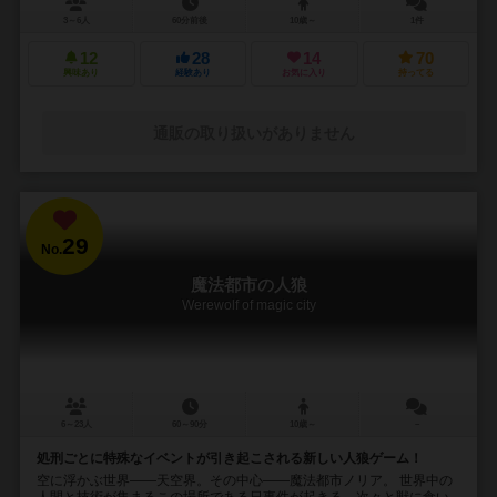
3～6人
60分前後
10歳～
1件
12
28
14
70
興味あり
経験あり
お気に入り
持ってる
通販の取り扱いがありません
29
No.
魔法都市の人狼
Werewolf of magic city
6～23人
60～90分
10歳～
－
処刑ごとに特殊なイベントが引き起こされる新しい人狼ゲーム！
空に浮かぶ世界――天空界。その中心――魔法都市ノリア。 世界中の
人間と技術が集まるこの場所である日事件が起きる。次々と獣に食い