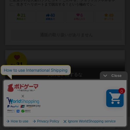
に、生きてヘリポートまで脱出する！という極めてシ...
21
40
6
49
興味あり
経験あり
お気に入り
持ってる
通販の取り扱いがありません
31
No.
人のせいにするな
Hitono Seini Suruna
3～5人
20分前後
5歳～
2件
責任をなすりつけろ！
「お前がやったんだろ！！」 やった覚えのないミスや罪を押し付けら