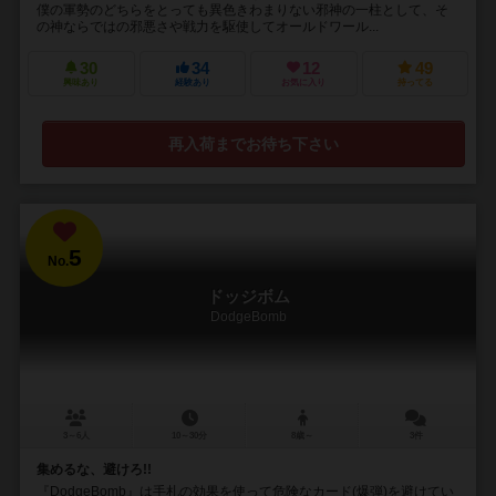
僕の軍勢のどちらをとっても異色きわまりない邪神の一柱として、そ
の神ならではの邪悪さや戦力を駆使してオールドワール...
30
34
12
49
興味あり
経験あり
お気に入り
持ってる
再入荷までお待ち下さい
5
No.
ドッジボム
DodgeBomb
3～6人
10～30分
8歳～
3件
集めるな、避けろ!!
『DodgeBomb』は手札の効果を使って危険なカード(爆弾)を避けてい