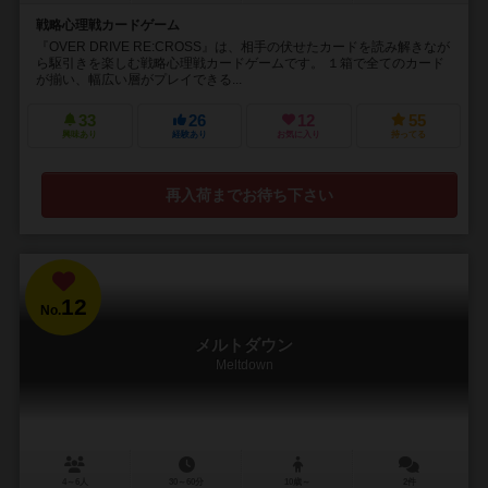
戦略心理戦カードゲーム
『OVER DRIVE RE:CROSS』は、相手の伏せたカードを読み解きなが
ら駆引きを楽しむ戦略心理戦カードゲームです。 １箱で全てのカード
が揃い、幅広い層がプレイできる...
33
26
12
55
興味あり
経験あり
お気に入り
持ってる
再入荷までお待ち下さい
12
No.
メルトダウン
Meltdown
4～6人
30～60分
10歳～
2件