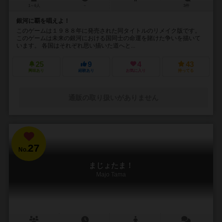
1～6人
－
3件
銀河に覇を唱えよ！
このゲームは１９８８年に発売された同タイトルのリメイク版です。
このゲームは未来の銀河における国同士の命運を賭けた争いを描いて
います。 各国はそれぞれ思い描いた道へと...
25
9
4
43
興味あり
経験あり
お気に入り
持ってる
通販の取り扱いがありません
27
No.
まじょたま！
Majo Tama