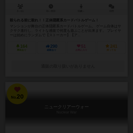
3～4人
15～30分
15歳～
10件
殺られる前に殺れ！！正体隠匿系カードバトルゲーム！
マンションが舞台の正体隠匿系カードバトルゲーム。 ゲーム自体はサ
クサク進行し、ライトな感覚で何度も遊ぶことが出来ます。 プレイヤ
ーは始めにランダムで【ストーカー】【ア...
164
290
51
241
興味あり
経験あり
お気に入り
持ってる
通販の取り扱いがありません
20
No.
ニュークリアーウォー
Nuclear War