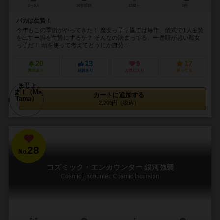
3～6人
30分前後
13歳～
3件
バカは生贄！
今年もこの季節がやってきた！ 魔女っ子学園では毎年、儀式で1人生贄
を出すー誰を生贄にするか？ そんなの決まってる、一番頭が悪い魔女
っ子だ！ 頭を使って考えてどうにか自分...
20
13
9
17
興味あり
経験あり
お気に入り
持ってる
カートに追加する
2,200円（税込）
28
No.
コズミック・エンカウンター 銀河強襲
Cosmic Encounter: Cosmic Incursion