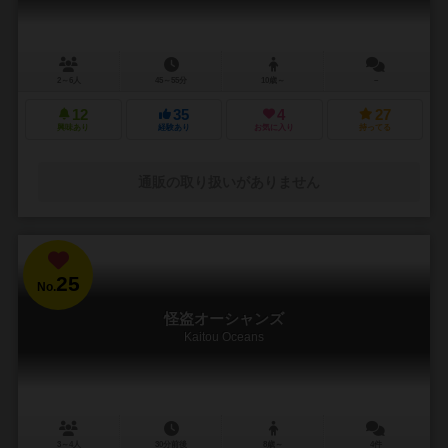
2～6人
45～55分
10歳～
－
12
35
4
27
興味あり
経験あり
お気に入り
持ってる
通販の取り扱いがありません
25
No.
怪盗オーシャンズ
Kaitou Oceans
3～4人
30分前後
8歳～
4件