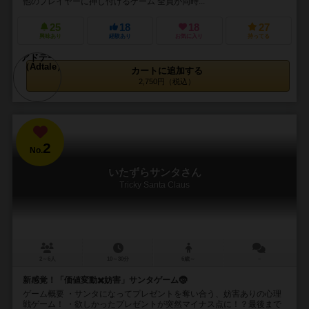
他のプレイヤーに押し付けるゲーム 全員が同時...
25
18
18
27
興味あり
経験あり
お気に入り
持ってる
カートに追加する
2,750円（税込）
2
No.
いたずらサンタさん
Tricky Santa Claus
2～6人
10～30分
6歳～
－
新感覚！「価値変動✖️妨害」サンタゲーム🤶
ゲーム概要 ・サンタになってプレゼントを奪い合う、妨害ありの心理
戦ゲーム！ ・欲しかったプレゼントが突然マイナス点に！？最後まで