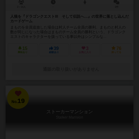
2～14人
－
2件
人狼を『ドラゴンクエストⅢ そして伝説へ…』の世界に落とし込んだ
カードゲーム
まものを全員追放した場合は村人チーム全員の勝利、まものと村人の
数が同じになった場合はまものチーム全員の勝利という、ドラゴンク
エストのキャラクターを扱っている事以外はシンプルな...
15
39
3
76
興味あり
経験あり
お気に入り
持ってる
通販の取り扱いがありません
19
No.
ストーカーマンション
Stalker Mansion