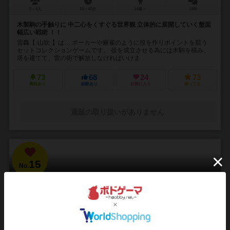
2～4人
15～40分
14歳～
14件
木製駒の手触りに 中二心をくすぐる世界観 立体的に展開していく盤面
幅広い戦術 ！！
雷轟【-山吹-】は… ポーカーや麻雀のように役を作りポイントを競う
セットコレクションゲームです。 役を成立させる為には木駒を積み、
塔を建てて、雷の術で解放しなければいけま...
73
68
24
73
興味あり
経験あり
お気に入り
持ってる
通販の取り扱いがありません
15
No.
ブラッドボーン：カードゲーム
Bloodborne: The Card Game