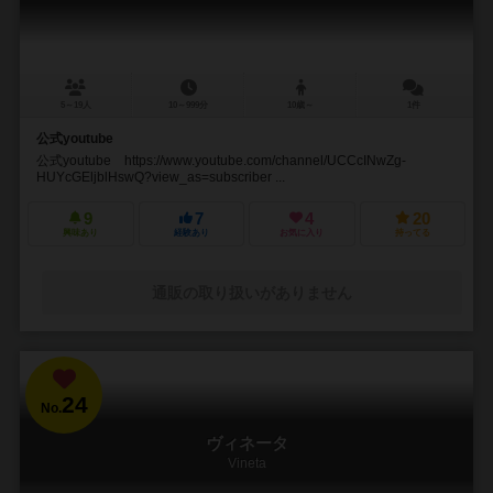
5～19人
10～999分
10歳～
1件
公式youtube
公式youtube https://www.youtube.com/channel/UCCcINwZg-
HUYcGEljblHswQ?view_as=subscriber ...
9
7
4
20
興味あり
経験あり
お気に入り
持ってる
通販の取り扱いがありません
24
No.
ヴィネータ
Vineta