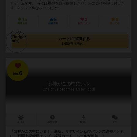
くゲームです。 時には爆弾を自ら解除したり、人に爆弾を押し付けた
り...!? シンプルなルールだけ...
15
5
3
8
興味あり
経験あり
お気に入り
持ってる
カートに追加する
1,650円（税込）
6
No.
邪神がこの中にいル
One of us becomes an evil god!
4～8人
40分前後
12歳～
2件
「邪神がこの中にいる！」新版。リデザイン及びバランス調整ととも
に、戦闘力記録用チップ、拡張カード、ルールが追加！！