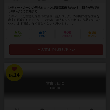
5～12人
60～80分
12歳～
7件
レディー・カーンの基地をロックは破壊出来るのか？ ESPが飛び交
う戦いがここに始まる！
このゲームは聖悠紀先生作の漫画「超人ロック」の初期の作品世界を
忠実に再現したものです。 その為、超人ロックの初期の作品を知らな
いと、まず間違いなく面白くないと思います。 ...
54
79
25
89
興味あり
経験あり
お気に入り
持ってる
再入荷までお待ち下さい
14
No.
雷轟：山吹
Raigou