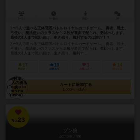
3～5人
5～10分
10歳～
2件
3〜5人で遊べる正体隠匿バトルロイヤルカードゲーム。 勇者、戦士、
弓使い、魔法使いのクラスから２枚が裏面で配られ、数比べします。
最後の1人まで戦い続け、生き残り、勝利するのは誰だ！？
3〜5人で遊べる正体隠匿バトルロイヤルカードゲーム。 勇者、戦士、
弓使い、魔法使いのクラスから２枚が裏面で配られ、数比べします。
最後の1人まで戦い続け、生き残り、勝利す...
17
10
3
14
興味あり
経験あり
お気に入り
持ってる
カートに追加する
1,000円（税込）
23
No.
ゾン狼
Zombie Jinro