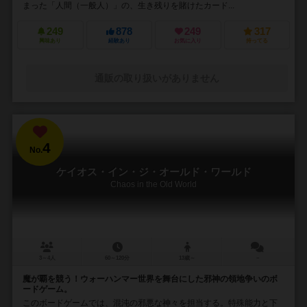
まった「人間（一般人）」の、生き残りを賭けたカード...
249
878
249
317
興味あり
経験あり
お気に入り
持ってる
通販の取り扱いがありません
4
No.
ケイオス・イン・ジ・オールド・ワールド
Chaos in the Old World
3～4人
60～120分
13歳～
－
魔が覇を競う！ウォーハンマー世界を舞台にした邪神の領地争いのボ
ードゲーム。
このボードゲームでは、混沌の邪悪な神々を担当する。特殊能力と下