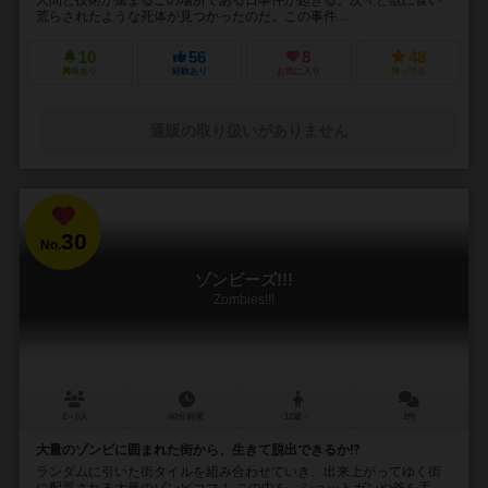
荒らされたような死体が見つかったのだ。この事件...
10
56
8
48
興味あり
経験あり
お気に入り
持ってる
通販の取り扱いがありません
30
No.
ゾンビーズ!!!
Zombies!!!
2～6人
60分前後
12歳～
2件
大量のゾンビに囲まれた街から、生きて脱出できるか⁉︎
ランダムに引いた街タイルを組み合わせていき、出来上がってゆく街
に配置される大量のゾンビコマ！ この中を、ショットガンや斧を手