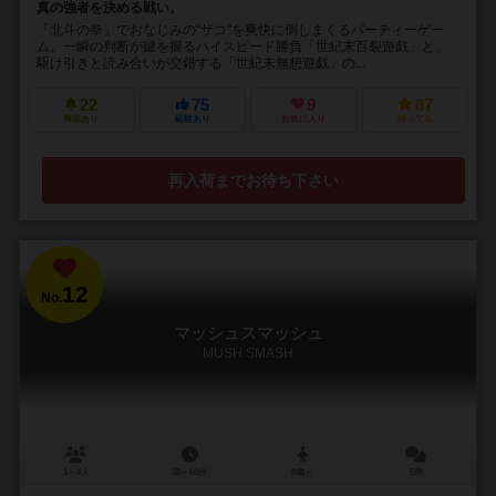
真の強者を決める戦い。
「北斗の拳」でおなじみの“ザコ”を爽快に倒しまくるパーティーゲー
ム。一瞬の判断が鍵を握るハイスピード勝負「世紀末百裂遊戯」と、
駆け引きと読み合いが交錯する「世紀末無想遊戯」の...
22
75
9
87
興味あり
経験あり
お気に入り
持ってる
再入荷までお待ち下さい
12
No.
マッシュスマッシュ
MUSH SMASH
1～4人
30～60分
8歳～
5件