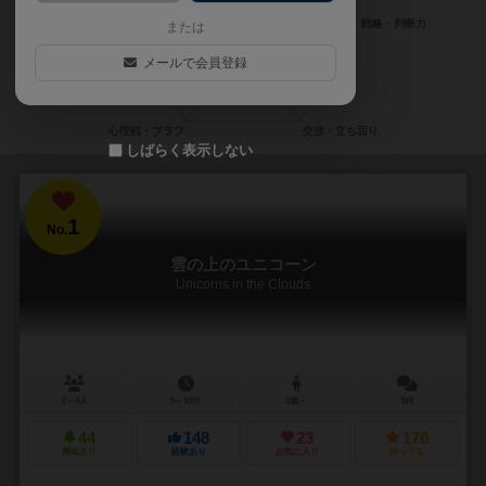
または
メールで会員登録
しばらく表示しない
1
No.
雲の上のユニコーン
Unicorns in the Clouds
2～4人
5～10分
3歳～
5件
44
148
23
176
興味あり
経験あり
お気に入り
持ってる