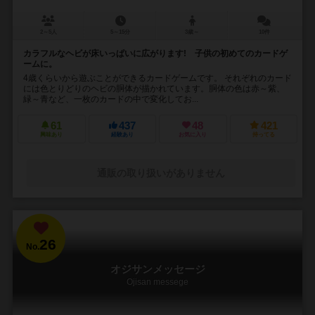
2～5人
5～15分
3歳～
10件
カラフルなヘビが床いっぱいに広がります! 子供の初めてのカードゲ
ームに。
4歳くらいから遊ぶことができるカードゲームです。 それぞれのカード
には色とりどりのヘビの胴体が描かれています。胴体の色は赤～紫、
緑～青など、一枚のカードの中で変化してお...
61
437
48
421
興味あり
経験あり
お気に入り
持ってる
通販の取り扱いがありません
26
No.
オジサンメッセージ
Ojisan messege