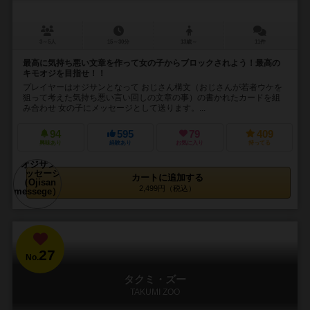
3～5人
15～30分
13歳～
11件
最高に気持ち悪い文章を作って女の子からブロックされよう！最高の
キモオジを目指せ！！
プレイヤーはオジサンとなって おじさん構文（おじさんが若者ウケを
狙って考えた気持ち悪い言い回しの文章の事）の書かれたカードを組
み合わせ 女の子にメッセージとして送ります。...
94
595
79
409
興味あり
経験あり
お気に入り
持ってる
カートに追加する
2,499円（税込）
27
No.
タクミ・ズー
TAKUMI ZOO