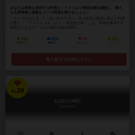
あなたは邪神を崇拝する料理人！クトゥルフ神話生物を調理し、偉大
なる邪神様に素敵なコース料理を捧げましょう！
「ミ＝ゴのカニ玉」? 「這い出るスフレ」等の狂気と驚喜に富んだ料理
の数々！ 『クトゥルフキッチン ～冒涜的な宴～』は、邪神を崇拝する
料理人となりクトゥルフ神話生物を調理し、...
169
424
74
361
興味あり
経験あり
お気に入り
持ってる
再入荷までお待ち下さい
20
No.
おばけの時計
Geisteruhr