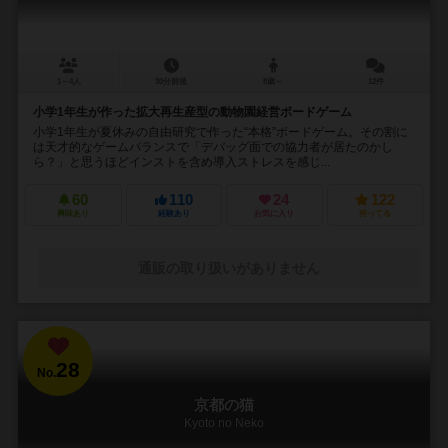
1～4人
30分前後
8歳～
12件
小学1年生が作った拡大再生産型の動物園経営ボードゲーム
小学1年生が夏休みの自由研究で作った“本格”ボードゲーム。その割に
は天才的なゲームバランスで「デバッグ面での協力者が居たのかし
ら？」と思うほどインストを含め導入ストレスを感じ...
60
110
24
122
興味あり
経験あり
お気に入り
持ってる
通販の取り扱いがありません
28
No.
京都の猫
Kyoto no Neko