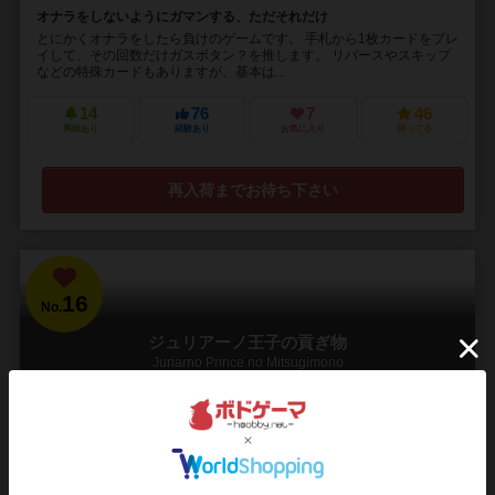
オナラをしないようにガマンする、ただそれだけ
とにかくオナラをしたら負けのゲームです。 手札から1枚カードをプレ
イして、その回数だけガスボタン？を推します。 リバースやスキップ
などの特殊カードもありますが、基本は...
14
76
7
46
興味あり
経験あり
お気に入り
持ってる
再入荷までお待ち下さい
16
No.
ジュリアーノ王子の貢ぎ物
Juriarno Prince no Mitsugimono
2～6人
20～40分
8歳～
2件