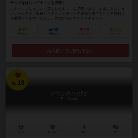
チップをはじいてキノコを収穫！
小人チップをはじいて落としたキノコを収穫できる、的当てアクショ
ンゲームです。収穫したキノコを使っって建物を建てることで勝利点
を獲得できます。ただし、収穫するとマイナスポイント...
71
99
28
114
興味あり
経験あり
お気に入り
持ってる
再入荷までお待ち下さい
13
No.
ひつじがいっぴき
Ein Schaf
2～5人
10～20分
5歳～
8件