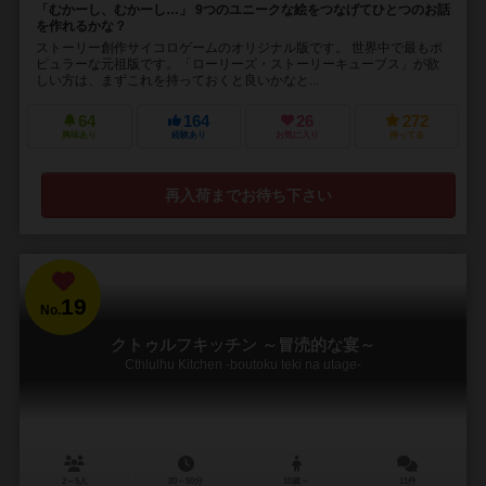
「むかーし、むかーし…」 9つのユニークな絵をつなげてひとつのお話
を作れるかな？
ストーリー創作サイコロゲームのオリジナル版です。 世界中で最もポ
ピュラーな元祖版です。「ローリーズ・ストーリーキューブス」が欲
しい方は、まずこれを持っておくと良いかなと...
64
164
26
272
興味あり
経験あり
お気に入り
持ってる
再入荷までお待ち下さい
19
No.
クトゥルフキッチン ～冒涜的な宴～
Cthlulhu Kitchen -boutoku teki na utage-
2～5人
20～50分
10歳～
11件