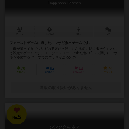
Hopp hopp Häschen
2～5人
10～15分
3歳～
5件
ファーストゲームに適した、ウサギ救出ゲームです。
「雨が降ってきてウサギの巣穴が水浸しになる前に助け出そう」とい
う設定のゲームです。 １．ダイスロールで出た色の穴（玄関）にウサ
ギを移動する ２．すでにウサギが居る穴の...
78
92
12
74
興味あり
経験あり
お気に入り
持ってる
通販の取り扱いがありません
5
No.
シンソクキネマ