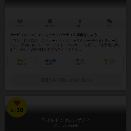
2～4人
20～40分
8歳～
5件
カービィといっしょにスイーツパーティの準備をしよう!
ご存じ、任天堂の「星のカービィ」のキャラクターが登場するゲーム
です。 最初に各プレイヤーにスイーツのカードを配り、2枚手元に残し
ます。残した2枚が自分の作るスイーツとな...
64
126
10
116
興味あり
経験あり
お気に入り
持ってる
通販の取り扱いがありません
30
No.
ワイルド：セレンゲティ
Wild: Serengeti