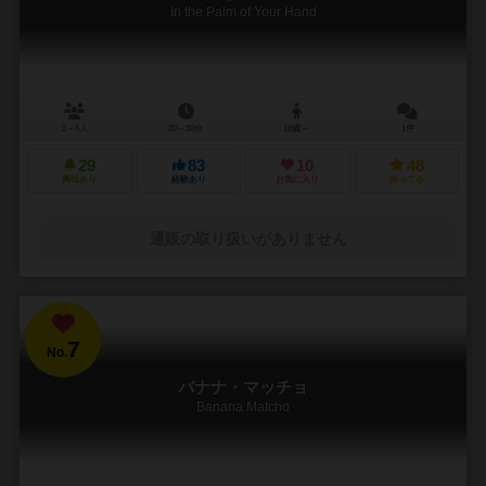
In the Palm of Your Hand
2～8人
20～30分
10歳～
1件
29
83
10
48
興味あり
経験あり
お気に入り
持ってる
通販の取り扱いがありません
7
No.
バナナ・マッチョ
Banana Matcho