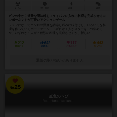
2～4人
30～40分
10歳～
15件
ビンの中から適量な調味料をフライパンに入れて料理を完成させるコ
ンポーネントが可愛いアクションゲーム
シェフになってコンロの温度を調節し巧みに味付けし、いろいろな料
理を作っていくボードゲーム。いずれか１人がスターを３つ集める
か、いずれか１人が５種類の料理を完成させるか、新しい...
212
642
117
443
興味あり
経験あり
お気に入り
持ってる
通販の取り扱いがありません
25
No.
虹色のへび
Regenbogenschlange