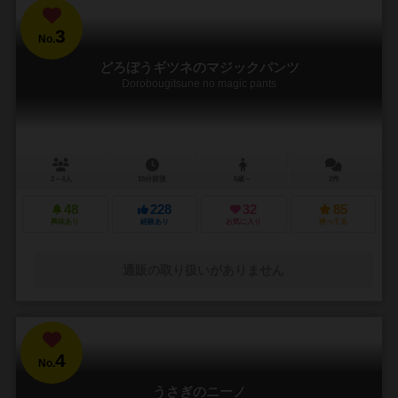
3
No.
どろぼうギツネのマジックパンツ
Dorobougitsune no magic pants
2～4人
15分前後
6歳～
2件
48
228
32
85
興味あり
経験あり
お気に入り
持ってる
通販の取り扱いがありません
4
No.
うさぎのニーノ