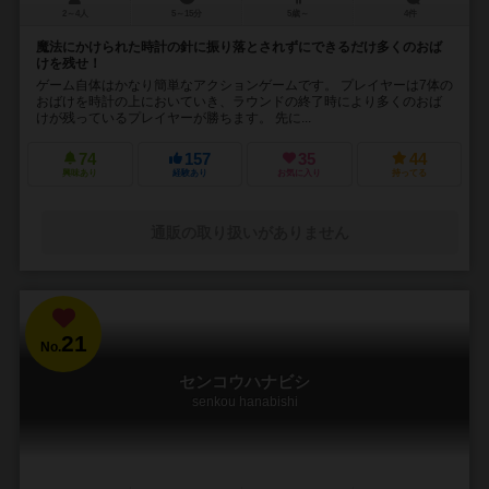
2～4人
5～15分
5歳～
4件
魔法にかけられた時計の針に振り落とされずにできるだけ多くのおば
けを残せ！
ゲーム自体はかなり簡単なアクションゲームです。 プレイヤーは7体の
おばけを時計の上においていき、ラウンドの終了時により多くのおば
けが残っているプレイヤーが勝ちます。 先に...
74
157
35
44
興味あり
経験あり
お気に入り
持ってる
通販の取り扱いがありません
21
No.
センコウハナビシ
senkou hanabishi