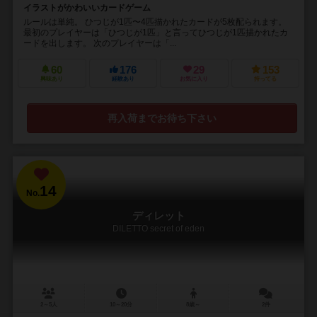
イラストがかわいいカードゲーム
ルールは単純。 ひつじが1匹〜4匹描かれたカードが5枚配られます。
最初のプレイヤーは「ひつじが1匹」と言ってひつじが1匹描かれたカ
ードを出します。 次のプレイヤーは「...
60
176
29
153
興味あり
経験あり
お気に入り
持ってる
再入荷までお待ち下さい
14
No.
ディレット
DILETTO secret of eden
2～5人
10～20分
8歳～
2件