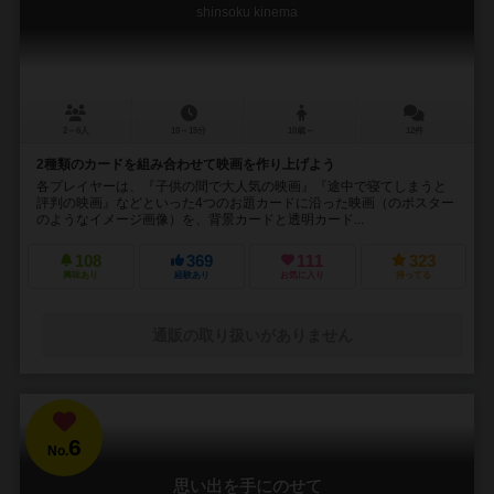
shinsoku kinema
2～6人
10～15分
10歳～
12件
2種類のカードを組み合わせて映画を作り上げよう
各プレイヤーは、『子供の間で大人気の映画』『途中で寝てしまうと
評判の映画』などといった4つのお題カードに沿った映画（のポスター
のようなイメージ画像）を、背景カードと透明カード...
108
369
111
323
興味あり
経験あり
お気に入り
持ってる
通販の取り扱いがありません
6
No.
思い出を手にのせて