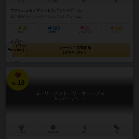
2～4人
5～15分
6歳～
2件
ヴァルシュもデザインしたバランスゲーム！
見た目がかわいいもふもふバランスゲーム
30
180
15
102
興味あり
経験あり
お気に入り
持ってる
カートに追加する
2,970円（税込）
18
No.
ローリーズストーリーキューブス
Rory's Story Cubes
1～12人
20分前後
6歳～
8件