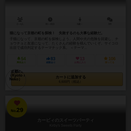
2～4人
30～45分
8歳～
3件
猫になって京都の町を探検！ 失敗するのも大事な経験だ。
子猫になって、京都の町を探検しよう。人間や犬の危険を回避し、チ
ョウチョと友達になって、たくさんの経験を積んでいくぞ。サイコロ
出目で成功判定するテーマチック系。 ＜テーマ...
54
83
13
106
興味あり
経験あり
お気に入り
持ってる
カートに追加する
6,600円（税込）
29
No.
カービィのスイーツパーティ
Kirby's Sweets Party