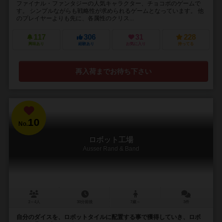
ファイナル・ファンタジーの人気キャラクター、チョコボのゲームで
す。 シンプルながらも戦略性が求められるゲームとなっています。 他
のプレイヤーよりも先に、各属性のクリス...
117
306
31
228
興味あり
経験あり
お気に入り
持ってる
再入荷までお待ち下さい
10
No.
ロボット工場
Ausser Rand & Band
2～4人
30分前後
7歳～
3件
自分のダイスを、ロボットタイルに配置する事で獲得していき、ロボ