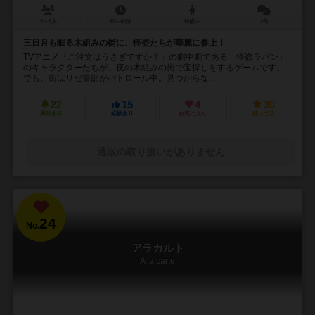
2～6人
30～60分
10歳～
2件
三日月も眠る木組みの街に、怪盗たちが華麗に参上！
TVアニメ「ご注文はうさぎですか？」の劇中劇である「怪盗ラパン」
のキャラクターたちが、夜の木組みの街で宝探しをするゲームです。
でも、街はリゼ警部がパトロール中。見つからな...
22
15
4
30
興味あり
経験あり
お気に入り
持ってる
通販の取り扱いがありません
24
No.
アラカルト
A la carte