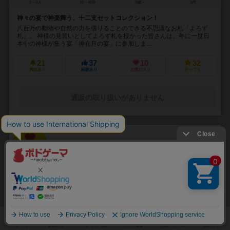
2～4人
10～45分
8歳～
1件
神々の宴で神楽舞う、十二支セットコレクション！
八百万の動物や自然の力を借りることのできる不思議なお札「よろず
札」。 神様の見習いとしてよろず札を授かった皆さんは、年に一度日
本中の神様が集う宴「神在月の宴」に参加しま...
21
37
10
32
興味あり
経験あり
お気に入り
持ってる
通販の取り扱いがありません
32
No.
スピンデレラ（クモのシンデレラ）
Spinderella