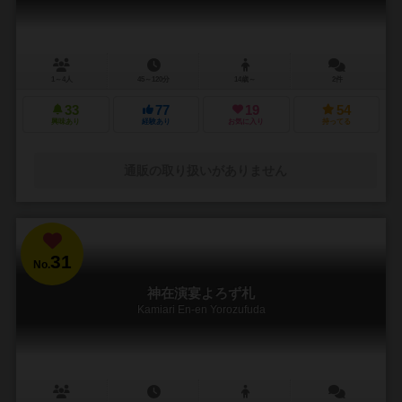
1～4人
45～120分
14歳～
2件
33
77
19
54
興味あり
経験あり
お気に入り
持ってる
通販の取り扱いがありません
31
No.
神在演宴よろず札
Kamiari En-en Yorozufuda