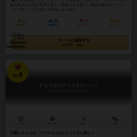
□🐈 にゃん生すごろく とは？ 『にゃん生すごろく』は、プレイヤーが
猫の視点から見た世界を楽しく冒険できる新しい物語体験型ボードゲ
ームです。ご主人様との出会いから始ま...
31
15
10
25
興味あり
経験あり
お気に入り
持ってる
カートに追加する
4,378円（税込）
9
No.
チョコボのクリスタルハント
Chocobo's Crystal Hunt
3～5人
10～20分
5歳～
8件
可愛いチョコボ・デブチョコボとクリスタル探し！