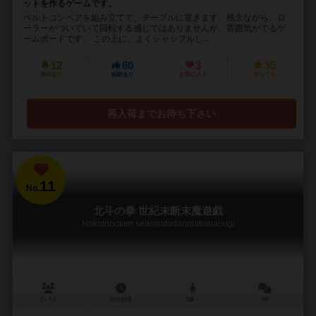
ットを作るゲームです。
ベルトコンベアを組み立てて、テーブルに置きます。残念ながら、ロ
ーラーがついていて回転する感じではありませんが、雰囲気がでるゲ
ームボードです。 この上に、よくシャッフルし...
12
60
3
35
興味あり
経験あり
お気に入り
持ってる
再入荷までお待ち下さい
11
No.
北斗の拳 世紀末断末魔遊戯
Hokutonoken seikimatudanmatumauugi
2～7人
10分前後
8歳～
3件