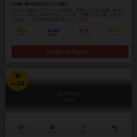
その願い事の代償を支払うのは誰？
ちょっぴり欲深いプレイヤーの目的は、悪魔にたくさんの願いを叶え
てもらい、誰よりも幸せになることです。 悪魔はどんな願いも叶えて
くれますし、その代償は精霊が支払ってくれま...
80
166
19
277
興味あり
経験あり
お気に入り
持ってる
再入荷までお待ち下さい
15
No.
ガスアウト
Gas Out
2～6人
15分前後
5歳～
2件