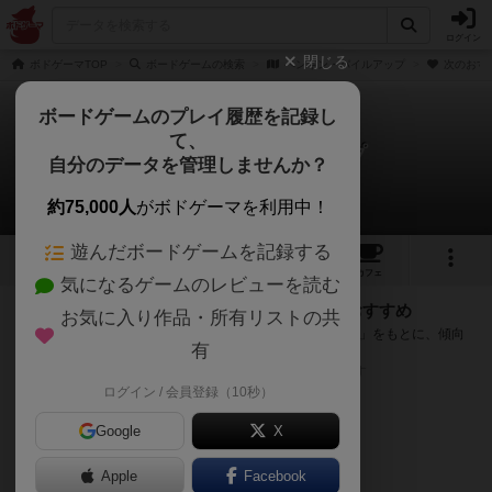
ログイン
閉じる
ボドゲーマTOP
ボードゲームの検索
ペンギン・パイルアップ
次のおす
ボードゲームのプレイ履歴を記録し
て、
ペンギン・パイルアップ
自分のデータを管理しませんか？
次のおすすめボードゲーム
約75,000人
がボドゲーマを利用中！
遊んだボードゲームを記録する
3
4
8
トップ
画像
動画
レビュー
カフェ
気になるゲームのレビューを読む
『ペンギン・パイルアップ』が好きな方へのおすすめ
お気に入り作品・所有リストの共
このゲームのトップページで投票された「プレイ感の評価」をもとに、傾向
有
が近いボードゲームをランキング形式で紹介します。
※リストには一定の投票数がある作品のみを表示しています
ログイン / 会員登録（10秒）
Google
X
Apple
Facebook