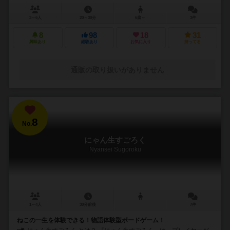
3～6人
20～30分
6歳～
3件
8
98
18
31
興味あり
経験あり
お気に入り
持ってる
通販の取り扱いがありません
8
No.
にゃん生すごろく
Nyansei Sugoroku
1～4人
30分前後
7件
ねこの一生を体験できる！物語体験型ボードゲーム！