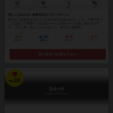
2～6人
5～15分
6歳～
2件
美しくもはかない線香花火のバランスゲーム
散り行く線香花火のように大きな火花を咲かせましょう。 手番で行う
ことは至って簡単で、火の玉パーツに火花パーツを差し込むだけで
す。上手く差し込むことができたら、次の人に線香花...
42
187
36
91
興味あり
経験あり
お気に入り
持ってる
再入荷までお待ち下さい
22
No.
愚者の棺
Coffin of the Fool