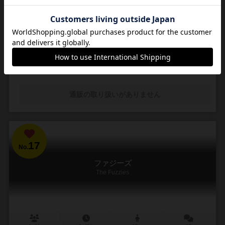
気まぐれお姫様の要望に応えたい王子様と，お姫様がお望みのネック
レスをひたすら納め続ける健気な職人たちの12か月
昔々ある所に，それはもう素敵なお姫様がおりました。そのお姫様に
一目ぼれしてしまったジュリアーノ王子。 告白するも無下に断られて
しまいました。しかし諦めきれない王子様。 ...
20
56
6
34
興味あり
経験あり
お気に入り
持ってる
通販の取り扱いがありません
17
No.
ファジーズ
The Fuzzies