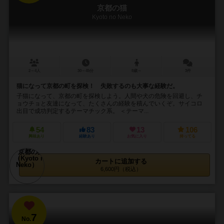
京都の猫
Kyoto no Neko
2～4人
30～45分
8歳～
3件
猫になって京都の町を探検！ 失敗するのも大事な経験だ。
子猫になって、京都の町を探検しよう。人間や犬の危険を回避し、チ
ョウチョと友達になって、たくさんの経験を積んでいくぞ。サイコロ
出目で成功判定するテーマチック系。 ＜テーマ...
54
83
13
106
興味あり
経験あり
お気に入り
持ってる
カートに追加する
6,600円（税込）
7
No.