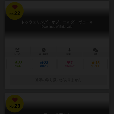
22
No.
ドゥウェリング・オブ・エルダーヴェール
Dwellings of Eldervale
1～5人
60～150分
12歳～
1件
38
23
7
15
興味あり
経験あり
お気に入り
持ってる
通販の取り扱いがありません
23
No.