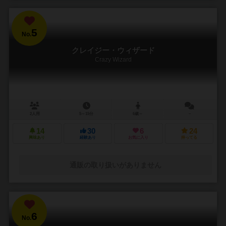
5
No.
クレイジー・ウィザード
Crazy Wizard
2人用
5～15分
6歳～
－
14
30
6
24
興味あり
経験あり
お気に入り
持ってる
通販の取り扱いがありません
6
No.