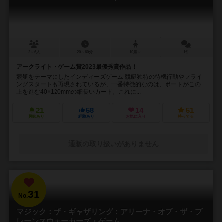
2～6人
20～60分
10歳～
1件
アークライト・ゲーム賞2023最優秀賞作品！
競艇をテーマにしたインディーズゲーム 競艇独特の待機行動やフライ
ングスタートも再現されているが、一番特徴的なのは、ボートがこの
上を進む40×120mmの細長いカード。これに...
21
58
14
51
興味あり
経験あり
お気に入り
持ってる
通販の取り扱いがありません
31
No.
マジック：ザ・ギャザリング：アリーナ・オブ・ザ・プ
レーンスウォーカーズ・ゲーム