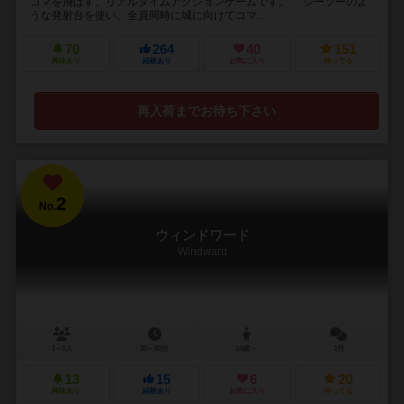
コマを飛ばす、リアルタイムアクションゲームです。 シーソーのよ
うな発射台を使い、全員同時に城に向けてコマ...
70
264
40
151
興味あり
経験あり
お気に入り
持ってる
再入荷までお待ち下さい
2
No.
ウィンドワード
Windward
1～5人
30～90分
14歳～
1件
13
15
6
20
興味あり
経験あり
お気に入り
持ってる