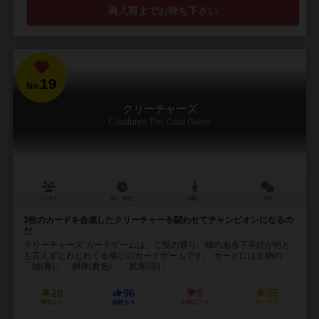
再入荷までお待ち下さい
19
No.
クリーチャーズ
Creatures The Card Game
2～6人
20～60分
8歳～
3件
3枚のカードを合成したクリーチャーを闘わせてチャンピオンになるの
だ
クリーチャーズ カードゲームは、ご覧の通り、味のある下手絵が何と
も言えずじわじわくる感じのカードゲームです。 カードには生物の
「頭(青)」「胴体(黄色)」「尻尾(赤)」...
28
96
9
65
興味あり
経験あり
お気に入り
持ってる