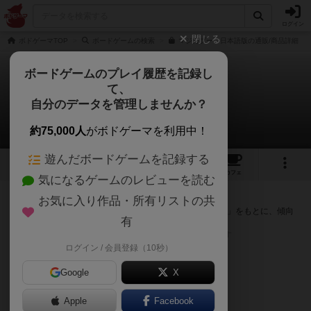
ログイン
閉じる
ボドゲーマTOP
ボードゲームの検索
マジカブー 日本語版の通販/商品詳細
ボードゲームのプレイ履歴を記録し
て、
マジカブー
自分のデータを管理しませんか？
次のおすすめボードゲーム
約75,000人
がボドゲーマを利用中！
遊んだボードゲームを記録する
2
2
14
トップ
画像
動画
レビュー
カフェ
気になるゲームのレビューを読む
『マジカブー』が好きな方へのおすすめ
お気に入り作品・所有リストの共
このゲームのトップページで投票された「プレイ感の評価」をもとに、傾向
有
が近いボードゲームをランキング形式で紹介します。
※リストには一定の投票数がある作品のみを表示しています
ログイン / 会員登録（10秒）
Google
X
Apple
Facebook