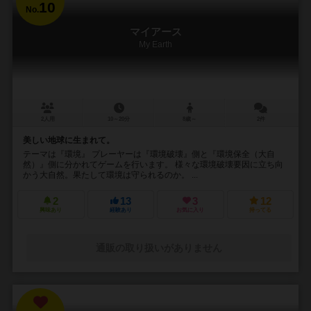
10
No.
マイアース
My Earth
2人用
10～20分
8歳～
2件
美しい地球に生まれて。
テーマは『環境』 プレーヤーは『環境破壊』側と『環境保全（大自
然）』側に分かれてゲームを行います。 様々な環境破壊要因に立ち向
かう大自然。果たして環境は守られるのか。 ...
2
13
3
12
興味あり
経験あり
お気に入り
持ってる
通販の取り扱いがありません