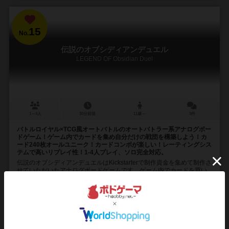
15
No.
伝説のオブシディアンデュエル
LEGEND OF Obsidian Duel
1～4人
30分前後
11歳～
3件
バトルロイヤル×TCG風オートバトルのオートバトラー系アナログボー
ドゲーム！ゲーム内でカードを集め自分だけの戦団を構築しよう！カ
ード240枚オールユニーク！カードコンボが楽しい！レーティングシス
テムで高いリプレイ性！1-4人プレイ、ソロ完全対応。
伝説のオブシディアンデュエルはKickstarterで制作資金を集めて制作さ
せていただいたアナログボードゲームです。ゲーム内でカードを買い
集めるお買物フェイズと集めたカードを...
18
3
5
8
興味あり
経験あり
お気に入り
持ってる