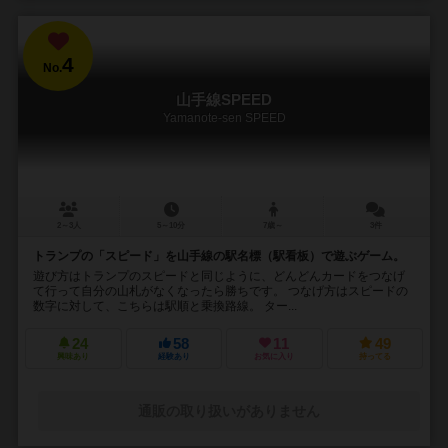
4
No.
山手線SPEED
Yamanote-sen SPEED
2～3人
5～10分
7歳～
3件
トランプの「スピード」を山手線の駅名標（駅看板）で遊ぶゲーム。
遊び方はトランプのスピードと同じように、どんどんカードをつなげ
て行って自分の山札がなくなったら勝ちです。 つなげ方はスピードの
数字に対して、こちらは駅順と乗換路線。 ター...
24
58
11
49
興味あり
経験あり
お気に入り
持ってる
通販の取り扱いがありません