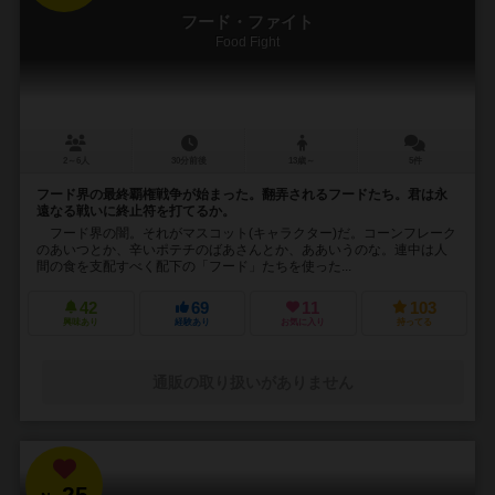
フード・ファイト
Food Fight
2～6人
30分前後
13歳～
5件
フード界の最終覇権戦争が始まった。翻弄されるフードたち。君は永
遠なる戦いに終止符を打てるか。
フード界の闇。それがマスコット(キャラクター)だ。コーンフレーク
のあいつとか、辛いポテチのばあさんとか、ああいうのな。連中は人
間の食を支配すべく配下の「フード」たちを使った...
42
69
11
103
興味あり
経験あり
お気に入り
持ってる
通販の取り扱いがありません
25