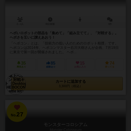
2～4人
30分前後
3件
ヘボいロボットの部品を「集めて」「組み立てて」、「対戦する」。
ヘボさを互いに讃えあおう！
「ヘボコン」とは、「技術力の低い人のためのロボット相撲」です。
ヘボコンは2014年、ヘボコンマスター石川大樹さんが企画、7月19日
に東京で第一回が開催されました。 ヘボ...
35
85
15
74
興味あり
経験あり
お気に入り
持ってる
カートに追加する
3,300円（税込）
27
No.
モンスターコロシアム
Monster Colosseum