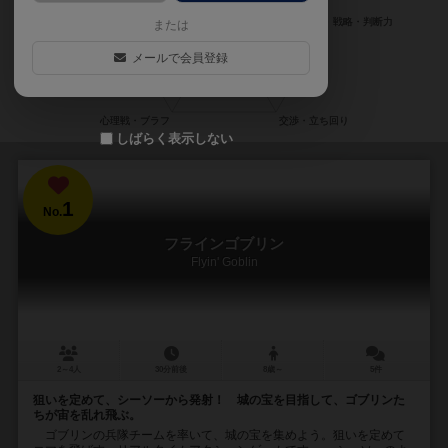
または
メールで会員登録
しばらく表示しない
1
No.
フラインゴブリン
Flyin' Goblin
2～4人
30分前後
8歳～
5件
狙いを定めて、シーソーから発射！ 城の宝を目指して、ゴブリンた
ちが宙を乱れ飛ぶ。
ゴブリンの兵隊チームを率いて、城の宝を集めよう。狙いを定めて