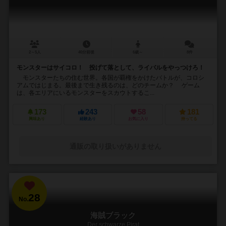
2～5人
40分前後
6歳～
8件
モンスターはサイコロ！ 投げて落として、ライバルをやっつけろ！
モンスターたちの住む世界。各国が覇権をかけたバトルが、コロシ
アムではじまる。最後まで生き残るのは、どのチームか？ ゲーム
は、各エリアにいるモンスターをスカウトするこ...
173
243
58
181
興味あり
経験あり
お気に入り
持ってる
通販の取り扱いがありません
28
No.
海賊ブラック
Der schwarze Pirat