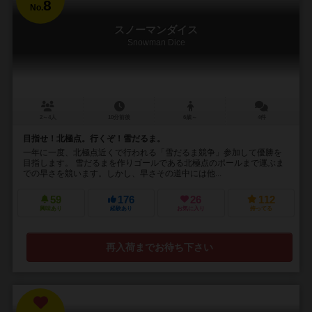
8
No.
スノーマンダイス
Snowman Dice
2～4人
10分前後
6歳～
4件
目指せ！北極点。行くぞ！雪だるま。
一年に一度、北極点近くで行われる「雪だるま競争」参加して優勝を
目指します。 雪だるまを作りゴールである北極点のポールまで運ぶま
での早さを競います。しかし、早さその道中には他...
59
176
26
112
興味あり
経験あり
お気に入り
持ってる
再入荷までお待ち下さい