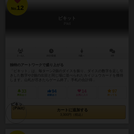
12
No.
ピキット
Pikit
2～4人
20分前後
8歳～
4件
独特のアートワークで盛り上がる
「ピキット」は、毎ターン2個のダイスを振り、ダイスの数字を足し引
きした数字や2個の出目と同じ場に並べられたカイジュウカードを獲得
します。山札が尽きたらゲーム終了。手札の合計得...
33
94
14
97
興味あり
経験あり
お気に入り
持ってる
カートに追加する
3,300円（税込）