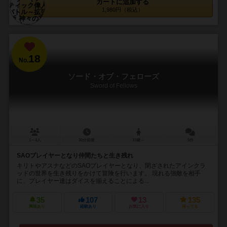
カートに追加する
1,980円（税込）
18
No.
ソード・オブ・フェローズ
Sword of Fellows
1～4人
30分前後
10歳～
5件
SAOプレイヤーとなり仲間たちと生き残れ
キリトやアスナなどのSAOプレイヤーとなり、閉ざされたアインクラ
ッドの世界を生き残りをかけて冒険を行います。 現れる強敵を相手
に、プレイヤー達はダイスを揃えることによる...
35
107
13
135
興味あり
経験あり
お気に入り
持ってる