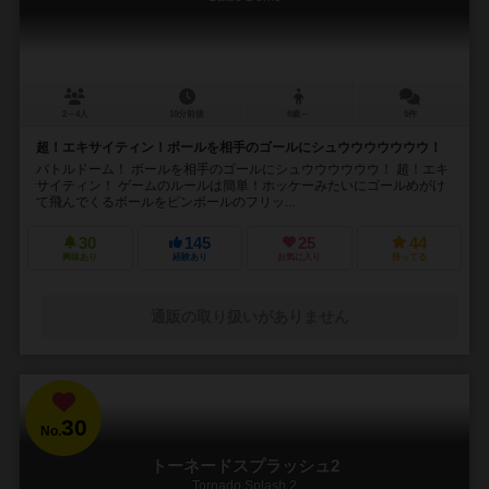
2～4人
10分前後
8歳～
5件
超！エキサイティン！ボールを相手のゴールにシュウウウウウウウ！
バトルドーム！ ボールを相手のゴールにシュウウウウウウ！ 超！エキ
サイティン！ ゲームのルールは簡単！ホッケーみたいにゴールめがけ
て飛んでくるボールをピンボールのフリッ...
30
145
25
44
興味あり
経験あり
お気に入り
持ってる
通販の取り扱いがありません
30
No.
トーネードスプラッシュ2
Tornado Splash 2