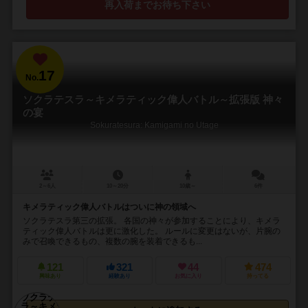
再入荷までお待ち下さい
17
No.
ソクラテスラ～キメラティック偉人バトル～拡張版 神々
の宴
Sokuratesura: Kamigami no Utage
2～6人
10～20分
10歳～
6件
キメラティック偉人バトルはついに神の領域へ
ソクラテスラ第三の拡張。 各国の神々が参加することにより、キメラ
ティック偉人バトルは更に激化した。 ルールに変更はないが、片腕の
みで召喚できるもの、複数の腕を装着できるも...
121
321
44
474
興味あり
経験あり
お気に入り
持ってる