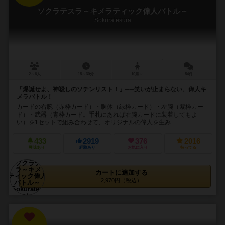
ソクラテスラ～キメラティック偉人バトル～
Sokuratesura
2～6人
15～30分
10歳～
54件
「爆誕せよ、神殺しのソチンリスト！」──笑いが止まらない、偉人キ
メラバトル！
カードの右腕（赤枠カード）・胴体（緑枠カード）・左腕（紫枠カー
ド）・武器（青枠カード。手札にあれば右腕カードに装着してもよ
い）を1セットで組み合わせて、オリジナルの偉人を生み...
433
2919
376
2016
興味あり
経験あり
お気に入り
持ってる
カートに追加する
2,970円（税込）