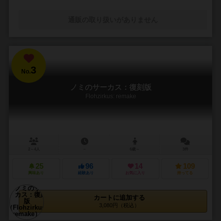
通販の取り扱いがありません
3
No.
ノミのサーカス：復刻版
Flohzirkus: remake
2～4人
－
6歳～
3件
25
96
14
109
興味あり
経験あり
お気に入り
持ってる
カートに追加する
3,080円（税込）