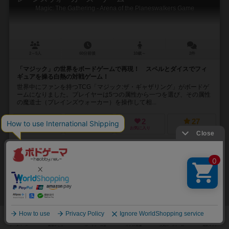
Magic: The Gathering - Arena of the Planeswalkers Game
2～5人
60分前後
10歳～
2件
「マジック」の世界をボードゲームで再現！ スペルとダイスでフィ
ギュアを操る白熱の対戦ゲーム！
世界中にファンを持つTCG「マジック:ザ・ギャザリング」がボードゲ
ームになりました。プレイヤーは5つの属性から一つを選び、その属性
の魔道士（プレインズウォーカー）を操作して相...
41
19
2
27
興味あり
経験あり
お気に入り
持ってる
通販の取り扱いがありません
32
No.
トイレの香夜子さん