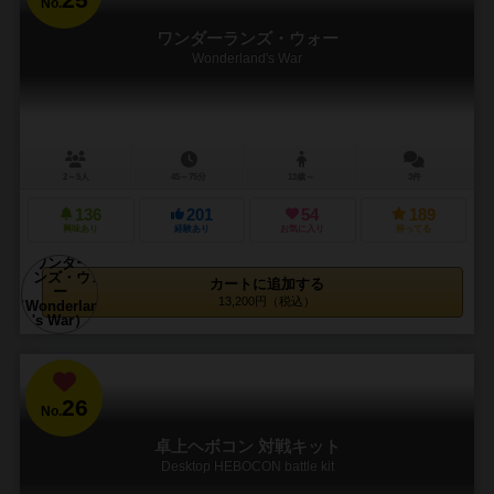
No.
ワンダーランズ・ウォー
Wonderland's War
2～5人
45～75分
13歳～
3件
136
201
54
189
興味あり
経験あり
お気に入り
持ってる
カートに追加する
13,200円（税込）
26
No.
卓上ヘボコン 対戦キット
Desktop HEBOCON battle kit