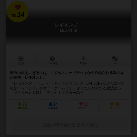
14
No.
レギオンズ！
LEGIONS!
2人用
15～30分
15歳～
－
勝利の鍵をにぎるのは、４０枚のカードデッキから召喚される異世界
の軍勢（レギオン）…
「レギオンズ！」は、ハートオブクラウンのFLIPFLOPsが送る二人対
戦型トレーディングカードゲームです。 あなたの分身たる魔法使い
（マスター）を操り、先に相手マスターのラ...
25
34
11
48
興味あり
経験あり
お気に入り
持ってる
通販の取り扱いがありません