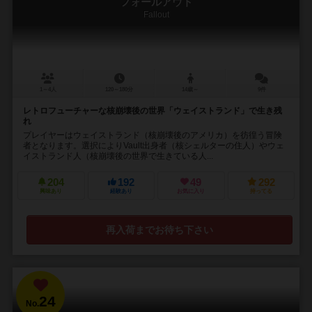
フォールアウト
Fallout
1～4人
120～180分
14歳～
9件
レトロフューチャーな核崩壊後の世界「ウェイストランド」で生き残
れ
プレイヤーはウェイストランド（核崩壊後のアメリカ）を彷徨う冒険
者となります。選択によりVault出身者（核シェルターの住人）やウェ
イストランド人（核崩壊後の世界で生きている人...
204
192
49
292
興味あり
経験あり
お気に入り
持ってる
再入荷までお待ち下さい
24
No.