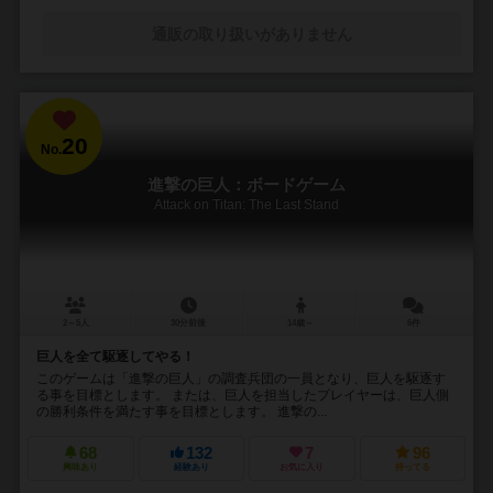
通販の取り扱いがありません
20
No.
進撃の巨人：ボードゲーム
Attack on Titan: The Last Stand
2～5人
30分前後
14歳～
6件
巨人を全て駆逐してやる！
このゲームは「進撃の巨人」の調査兵団の一員となり、巨人を駆逐す
る事を目標とします。 または、巨人を担当したプレイヤーは、巨人側
の勝利条件を満たす事を目標とします。 進撃の...
68
132
7
96
興味あり
経験あり
お気に入り
持ってる