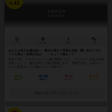
11
No.
マギアルマ
MAGIARMA
2～5人
10～20分
8歳～
4件
あなたは美少女魔法使い。魔法を唱えて武器を召喚、襲い来るアポカ
リスを倒せ！詠唱方法は・・・キューブ積み！？
全部で3回，アポカリスという敵が襲来します。 プレイヤーは美少女魔
法使いとして，魔法を唱えて敵を撃退します。 撃退方法は，山札から
引いた武器カードに書かれている通りに...
53
186
30
173
興味あり
経験あり
お気に入り
持ってる
通販の取り扱いがありません