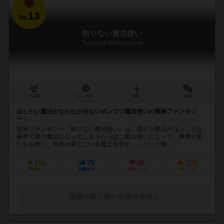
13
No.
頼りない魔法使い
Tayorinai Mahoutsukai
1人用
15～25分
10歳～
11件
出したい魔法がなかなか出ないポンコツ魔法使いの冒険ファンタジ
ー！
冒険ファンタジー『頼りない魔法使い』は、唱えた魔法がけっこうな
確率で違う魔法になってしまうへっぽこ魔法使いになって、勇者や姫
たちを救い、世界の果てにいる魔王を倒す……という物...
181
75
38
135
興味あり
経験あり
お気に入り
持ってる
通販の取り扱いがありません