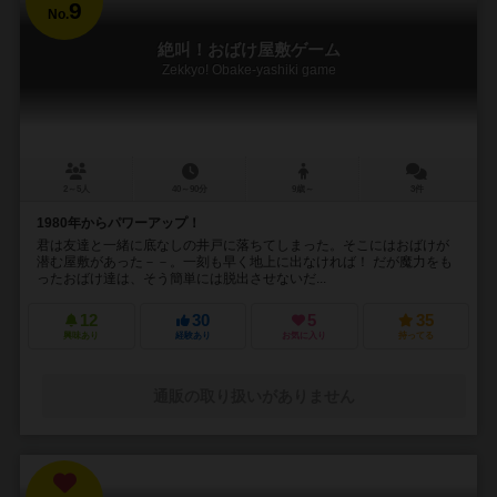
9
No.
絶叫！おばけ屋敷ゲーム
Zekkyo! Obake-yashiki game
2～5人
40～90分
9歳～
3件
1980年からパワーアップ！
君は友達と一緒に底なしの井戸に落ちてしまった。そこにはおばけが
潜む屋敷があった－－。一刻も早く地上に出なければ！ だが魔力をも
ったおばけ達は、そう簡単には脱出させないだ...
12
30
5
35
興味あり
経験あり
お気に入り
持ってる
通販の取り扱いがありません