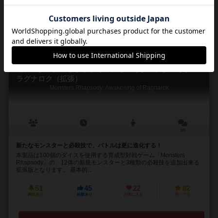
通販の取り扱いがありません
16
No.
モンスターズ・ラプソディ：アウェイクニング・オブ・
ラグナロク（拡張）
Monsters Rhapsody: Awakening of Ragnarok
－
－
2件
新たなモンスターと必殺技で、バトルは更に進化する！
本製品は100個のダイスを使用する育成型対戦ゲーム「Monsters
Rhapsody」の、12体の新規モンスターと3種類の必殺技を追加出来る
拡張版となります。 基本的...
51
45
22
82
興味あり
経験あり
お気に入り
持ってる