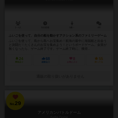
2～4人
15分前後
5歳～
4件
ふいごを使って、自分の船を動かすアクション系のファミリーゲーム
ふいごを使って、島から島へお宝集め！航海の最中に海賊船と出会う
と決闘だ！たくさんのお宝を集めよう！というボードゲーム。金貨が
無くなったら、ゲーム終了です。ゲーム終了時に、獲得...
24
68
8
55
興味あり
経験あり
お気に入り
持ってる
通販の取り扱いがありません
29
No.
アメリカンバトルドーム
Battle Dome