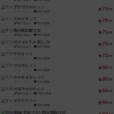
テンプテーション
79
PT
紹介文なし
2件の投稿
インドネシア
78
PT
紹介文あり
2件の投稿
宵と暁の呪文書
75
PT
紹介文あり
8件の投稿
リスボン・トラム 28
73
PT
紹介文あり
9件の投稿
アマナイト
73
PT
紹介文なし
1件の投稿
ブラヴェスト
66
PT
紹介文なし
1件の投稿
スペクタキュラー
60
PT
紹介文なし
1件の投稿
スモールワールド
59
PT
紹介文あり
13件の投稿
ギャンブラー
58
PT
紹介文なし
2件の投稿
Bitter End ブタペスト救出作戦