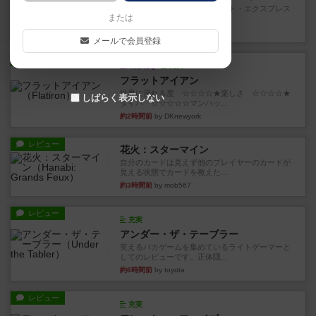
乗客の皆様、トランスオリエント・エクスプレス
または
にご乗車ありがとうございま...
21分前
by jurong
メールで会員登録
レビュー
画像付き
充実
フラットアイアン
世界に浸れる度 ☆☆☆☆★楽しさ ☆☆☆☆★
しばらく表示しない
タイパ ☆☆☆☆☆マンハッ...
約2時間前
by DKnewyork
レビュー
花火：スターマイン
自分のカードは見えず他のプレイヤーのカードが
見える状態でカードを教えた...
約3時間前
by mob567
レビュー
充実
アンダー・ザ・テーブラー
笑えるバカゲームを集めているライトゲーマーと
してのレビューです。正体隠...
約6時間前
by toyota
レビュー
充実