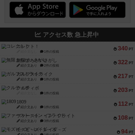
アクセス数 急上昇中
コレクト！
340
PT
紹介文なし
1件の投稿
無限まちがいさがし
322
PT
紹介文あり
2件の投稿
ガルフストライク
217
PT
紹介文あり
1件の投稿
クルティボ
203
PT
紹介文なし
1件の投稿
1809
112
PT
紹介文あり
1件の投稿
ファースト・イン・フライト
108
PT
紹介文あり
3件の投稿
モズビ－ズ・レイダ－ズ
94
PT
紹介文あり
1件の投稿