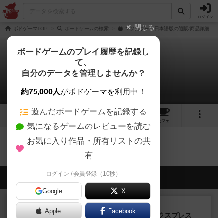
ログイン
閉じる
ボドゲーマTOP
ボードゲームの検索
マジカブー 日本語版の通販/商品詳細
ボードゲームのプレイ履歴を記録し
て、
マジカブー
自分のデータを管理しませんか？
0件の戦略やコツ
約75,000人
がボドゲーマを利用中！
遊んだボードゲームを記録する
2
2
14
トップ
画像
動画
レビュー
カフェ
気になるゲームのレビューを読む
お気に入り作品・所有リストの共
マジカブーのトップに戻る
有
ログイン / 会員登録（10秒）
会員の新しい投稿
Google
X
ルール/インスト
画像付き
充実
Apple
Facebook
トランスオリエント・エクスプレス