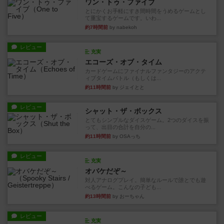
ワン・トゥ・ファイブ
とにかくお手軽にすき間時間をうめるゲームとし
て重宝するゲームです。いわ...
約7時間前
by nabekoh
レビュー
充実
エコーズ・オブ・タイム
カードゲームにファイナルファンタジーのアクテ
ィブタイムバトル（もしくは...
約11時間前
by ジェイとと
レビュー
シャット・ザ・ボックス
とてもシンプルなダイスゲーム。2つのダイスを振
って、出目の合計を自分の...
約11時間前
by OSAっち
レビュー
充実
オバケだぞ～
対人アナログプレイ。簡単なルールで誰とでも遊
べるゲーム。こんなの子ども...
約13時間前
by おーちゃん
レビュー
充実