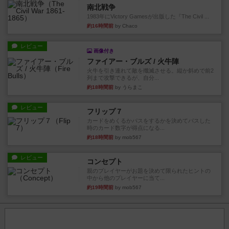
南北戦争
1983年にVictory Gamesが出版した『The Civil ...
約16時間前
by Chaco
レビュー
画像付き
ファイアー・ブルズ / 火牛陣
火牛を引き連れて敵を殲滅させる。縦か斜めで前2
列まで攻撃できるが、自分...
約18時間前
by うらまこ
レビュー
フリップ７
カードをめくるかパスをするかを決めてパスした
時のカード数字が得点になる...
約18時間前
by mob567
レビュー
コンセプト
親のプレイヤーがお題を決めて限られたヒントの
中から他のプレイヤーに当て...
約19時間前
by mob567