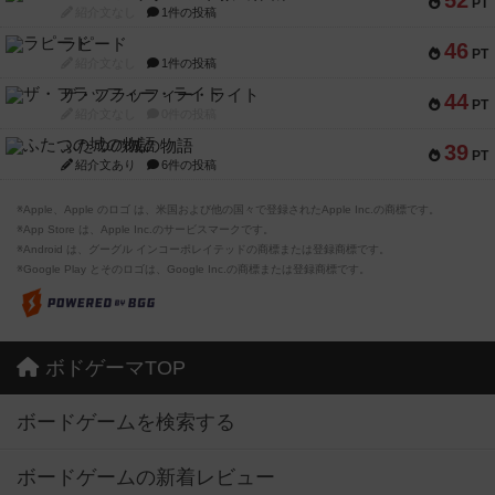
52
PT
紹介文なし
1件の投稿
ラピード
46
PT
紹介文なし
1件の投稿
ザ・フラッフィー・ライト
44
PT
紹介文なし
0件の投稿
ふたつの城の物語
39
PT
紹介文あり
6件の投稿
※Apple、Apple のロゴ は、米国および他の国々で登録されたApple Inc.の商標です。
※App Store は、Apple Inc.のサービスマークです。
※Android は、グーグル インコーポレイテッドの商標または登録商標です。
※Google Play とそのロゴは、Google Inc.の商標または登録商標です。
ボドゲーマTOP
ボードゲームを検索する
ボードゲームの新着レビュー