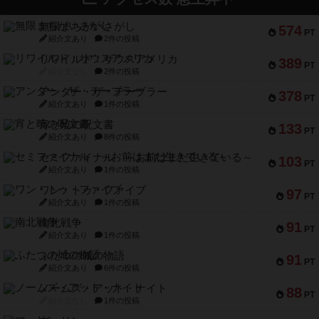
無限まちがいさがし
574
PT
紹介文あり
2件の投稿
リワイルド：サウスアメリカ
389
PT
紹介文なし
2件の投稿
アンダー・ザ・テーブラー
378
PT
紹介文あり
1件の投稿
宵と暁の呪文書
133
PT
紹介文あり
8件の投稿
セミファイナル ～お前はまだ生きている～
103
PT
紹介文あり
1件の投稿
ワン・トゥ・ファイブ
97
PT
紹介文あり
1件の投稿
南北戦争
91
PT
紹介文あり
1件の投稿
ふたつの城の物語
91
PT
紹介文あり
6件の投稿
ノームズ・アット・ナイト
88
PT
紹介文なし
1件の投稿