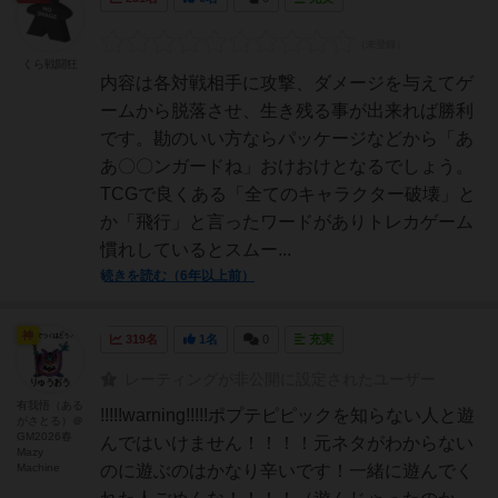
くら戦闘狂
内容は各対戦相手に攻撃、ダメージを与えてゲ
ームから脱落させ、生き残る事が出来れば勝利
です。勘のいい方ならパッケージなどから「あ
あ〇〇ンガードね」おけおけとなるでしょう。
TCGで良くある「全てのキャラクター破壊」と
か「飛行」と言ったワードがありトレカゲーム
慣れしているとスムー...
続きを読む（6年以上前）
神
319名
1名
0
充実
レーティングが非公開に設定されたユーザー
有我悟（ある
!!!!!warning!!!!!ポプテピピックを知らない人と遊
がさとる）＠
GM2026春
んではいけません！！！！元ネタがわからない
Mazy
Machine
のに遊ぶのはかなり辛いです！一緒に遊んでく