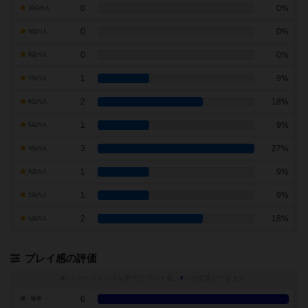
0
0%
10点の人
0
0%
9点の人
0
0%
8点の人
1
9%
7点の人
2
18%
6点の人
1
9%
5点の人
3
27%
4点の人
1
9%
3点の人
1
9%
2点の人
2
18%
1点の人
プレイ感の評価
トグルスイッチを押すとプレイ感（
※
）の投票ができます
6
運・確率