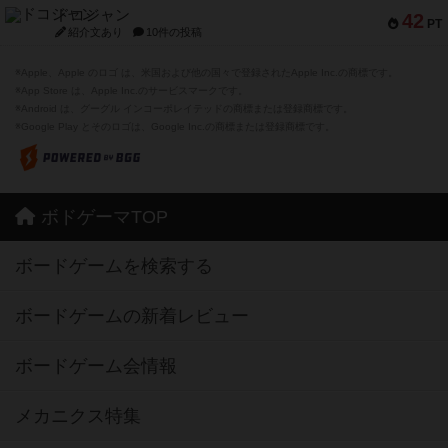
ドコジャン
42
PT
紹介文あり
10件の投稿
※Apple、Apple のロゴ は、米国および他の国々で登録されたApple Inc.の商標です。
※App Store は、Apple Inc.のサービスマークです。
※Android は、グーグル インコーポレイテッドの商標または登録商標です。
※Google Play とそのロゴは、Google Inc.の商標または登録商標です。
ボドゲーマTOP
ボードゲームを検索する
ボードゲームの新着レビュー
ボードゲーム会情報
メカニクス特集