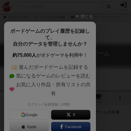
ログイン
閉じる
ボドゲーマTOP
ボードゲームの検索
ポプテピピッククソカードゲーム
ボードゲームのプレイ履歴を記録し
て、
自分のデータを管理しませんか？
ポプテピピッククソカードゲーム
約75,000人
がボドゲーマを利用中！
Pop Team Epic KUSO Card Game
遊んだボードゲームを記録する
気になるゲームのレビューを読む
お気に入り作品・所有リストの共
有
2
2
20
トップ
画像
動画
レビュー
カフェ
ログイン / 会員登録（10秒）
Google
X
!!!!!warning!!!!!
Apple
Facebook