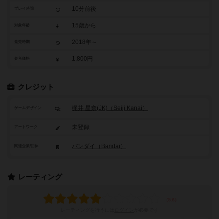
10分前後
プレイ時間
15歳から
対象年齢
2018年～
発売時期
1,800円
参考価格
クレジット
梶井 星奈(JK)（Seiji Kanai）
ゲームデザイン
未登録
アートワーク
バンダイ（Bandai）
関連企業/団体
レーティング
レーティングを行うには
ログイン
が必要です