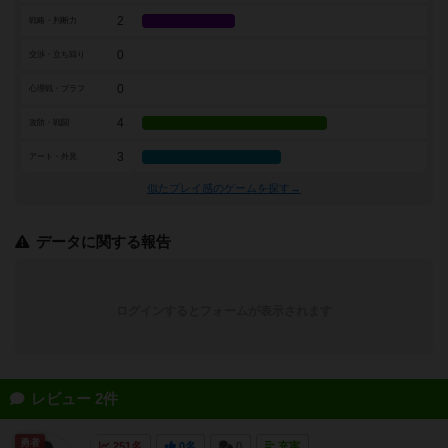
2
戦略・判断力
0
交渉・立ち回り
0
心理戦・ブラフ
4
攻防・戦闘
3
アート・外見
似たプレイ感のゲームを探す→
データに関する報告
ログインするとフォームが表示されます
レビュー 2件
勇者
251名
0名
0
充実