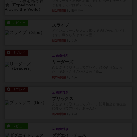
クラマー氏の不朽の名作。新しいボードゲームほ
どおもしろいはず？いいえ。...
約1時間前
by 田中昌平
レビュー
スライプ
メインコマ一つサブコマ四つでそれぞれプレイし
ます。動かし方はコマか壁に...
約2時間前
by くみ
リプレイ
画像付き
リーダーズ
久しぶりに取り出してプレイ。詰めきれなかっ
た…であっさり追い込まれて負...
約2時間前
by くみ
リプレイ
画像付き
ブリックス
久しぶりに取り出してプレイ。記号担当と色担当
に分かれてプレイ。あかんか...
約2時間前
by くみ
レビュー
画像付き
ダグエイトチェス