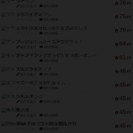
マーリン
76
PT
紹介文あり
6件の投稿
フラットアイアン
75
PT
紹介文なし
2件の投稿
トランスオリエント・エクスプレス
70
PT
紹介文なし
1件の投稿
アンブッシュ！：ムーブアウト！
59
PT
紹介文あり
1件の投稿
キャプテン・フリップ：イスラ・ボンバ
51
PT
紹介文なし
2件の投稿
ガルフストライク
46
PT
紹介文あり
1件の投稿
エコーズ・オブ・タイム
45
PT
紹介文なし
8件の投稿
スカルキング
45
PT
紹介文あり
12件の投稿
海兵隊
45
PT
紹介文あり
1件の投稿
Bitter End ブタペスト救出作戦
45
PT
紹介文なし
1件の投稿