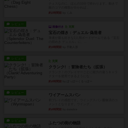
チェスなのに、ほんの10分で終わります。動きで
敵のコマの種類が分かれば...
約2時間前
by くみ
レビュー
画像付き
充実
宝石の煌き：デュエル 偽造者
筆者が最も好きな2人用ボードゲームである『宝石
の煌めき デュエル』に、...
約3時間前
by 手動人形
レビュー
充実
クランク! ：冒険者たち（拡張）
クランク！のプレイヤーごとに能力の違うキャラ
クターを使用できるようにな...
約4時間前
by ぽっぽーくるっぽー
レビュー
ワイアームスパン
初プレイの感想です。ウイングスパン履修済のコ
メントとなります。ウイング...
約4時間前
by daisdice
レビュー
ふたつの街の物語