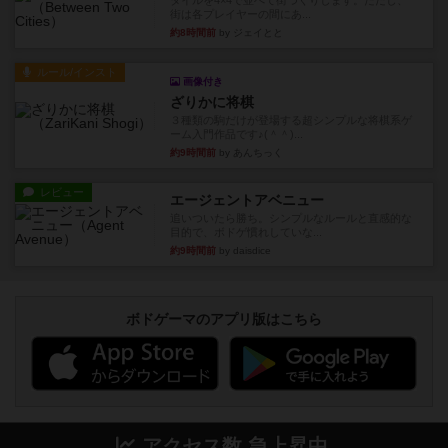
タイルを4×4で並べて街づくりします。ただし、
街は各プレイヤーの間にあ...
約8時間前
by ジェイとと
ルール/インスト
画像付き
ざりかに将棋
３種類の駒だけが登場する超シンプルな将棋系ゲ
ーム入門作品です♪(＾＾)...
約9時間前
by あんちっく
レビュー
エージェントアベニュー
追いついたら勝ち。シンプルなルールと直感的な
目的で、ボドゲ慣れしていな...
約9時間前
by daisdice
ボドゲーマのアプリ版はこちら
アクセス数 急上昇中