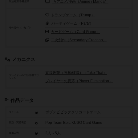
TVアニメ/漫画（Anime / Manga）
政治経済/各種産業
トランプゲーム（Trump）
パーティゲーム（Party）
その他のコンセプト
カードゲーム（Card Game）
二次創作（Secondary Creation）
メカニクス
直接攻撃（強奪/破壊）（Take That）
プレイヤーの干渉/影響アク
ション
プレイヤーの脱落（Player Elimination）
作品データ
ポプテピピッククソカードゲーム
タイトル
Pop Team Epic KUSO Card Game
原題・英題表記
2人～5人
参加人数