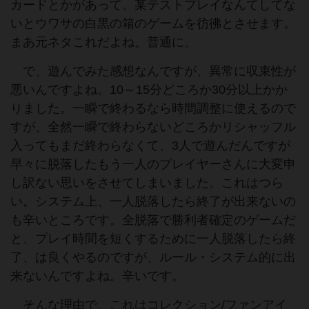
カードとかがあって、某テストプレイなんてしてな
いとウワサの白黒の箱のゲームを彷彿とさせます。
まあ元ネタこれだよね。普通に。
で、遊んでみた感想なんですが、異常に収束性が
悪いんですよね。10～15分どころか30分以上かか
りました。一瞬で終わるなら時間調整に使えるので
すが、全然一瞬で終わらないどころかリシャッフル
入ってもまだ終わらなくて、3人で遊んだんですが
早々に脱落したもう一人のプレイヤーさんに大変申
し訳ない思いをさせてしまいました。これはつら
い。システム上、一人脱落したら終了が出来ないの
も辛いところです。全脱落で勝利者確定のゲームだ
と、プレイ時間を短くするために一人脱落したら終
了、は良くやるのですが、ルール・システム的に出
来ないんですよね。辛いです。
そんな理由で、これはコレクション/ファンアイ