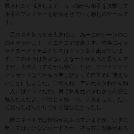
撃されると脱落します。片っ端から相手を攻撃して
相手のプレイヤーを脱落させていく感じのゲームで
す。
元ネタを知ってる人的には、あーこのシーンのこ
のキャラかよ！ とニヤニヤ出来ます。本当にキャ
ラクターアイテムとしてはクッソ良く出来ていま
す。このネタは外さないよなーとかあると思うんで
すが、大体入ってるから安心。ただ、クソクソクソ
クソカードは何かもう申し訳なくて自主的に使えな
いことにしました。ごめんね、アレ元ネタわかんね
ー人にはイジメだわ。何で私も元ネタわからん勢と
遊んだんだよ。バカじゃねーの。すみません。だっ
て買ったばっかりですぐ遊びたかったし……。
既にネットでは情報があふれていますが、いすに
座ってはいけないカードとか、持ち方に制限がある