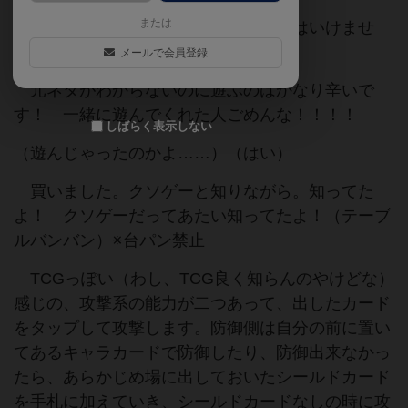
または
ポプテピピックを知らない人と遊んではいけませ
ん！！！！
メールで会員登録
元ネタがわからないのに遊ぶのはかなり辛いで
す！ 一緒に遊んでくれた人ごめんな！！！！
しばらく表示しない
（遊んじゃったのかよ……）（はい）
買いました。クソゲーと知りながら。知ってた
よ！ クソゲーだってあたい知ってたよ！（テーブ
ルバンバン）※台パン禁止
TCGっぽい（わし、TCG良く知らんのやけどな）
感じの、攻撃系の能力が二つあって、出したカード
をタップして攻撃します。防御側は自分の前に置い
てあるキャラカードで防御したり、防御出来なかっ
たら、あらかじめ場に出しておいたシールドカード
を手札に加えていき、シールドカードなしの時に攻