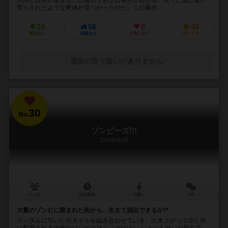
荒らされたような死体が見つかったのだ。この事件...
10
56
8
48
興味あり
経験あり
お気に入り
持ってる
通販の取り扱いがありません
30
No.
ゾンビーズ!!!
Zombies!!!
2～6人
60分前後
12歳～
2件
大量のゾンビに囲まれた街から、生きて脱出できるか⁉︎
ランダムに引いた街タイルを組み合わせていき、出来上がってゆく街
に配置される大量のゾンビコマ！ この中を、ショットガンや斧を手