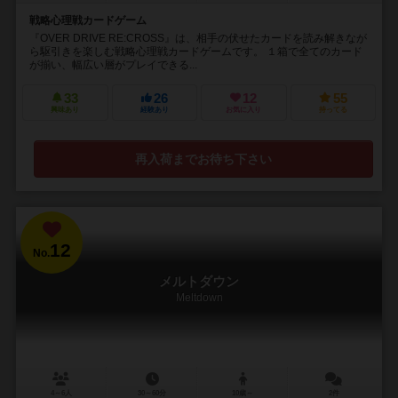
戦略心理戦カードゲーム
『OVER DRIVE RE:CROSS』は、相手の伏せたカードを読み解きなが
ら駆引きを楽しむ戦略心理戦カードゲームです。 １箱で全てのカード
が揃い、幅広い層がプレイできる...
33
26
12
55
興味あり
経験あり
お気に入り
持ってる
再入荷までお待ち下さい
12
No.
メルトダウン
Meltdown
4～6人
30～60分
10歳～
2件