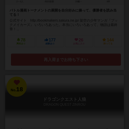
2～4人
45分前後
10歳～
4件
バトル漫画トーナメントの展開を自分好みに操って、優勝者を読み当
てる！
公式サイト http://bookmakers.sakura.ne.jp/ 架空の少年マンガ『ブッ
クメイカーズ』 いろいろあった。本当にいろいろあって、物語は最終
章！...
78
177
26
144
興味あり
経験あり
お気に入り
持ってる
再入荷までお待ち下さい
18
No.
ドラゴンクエスト人狼
DRAGON QUEST ZINROU