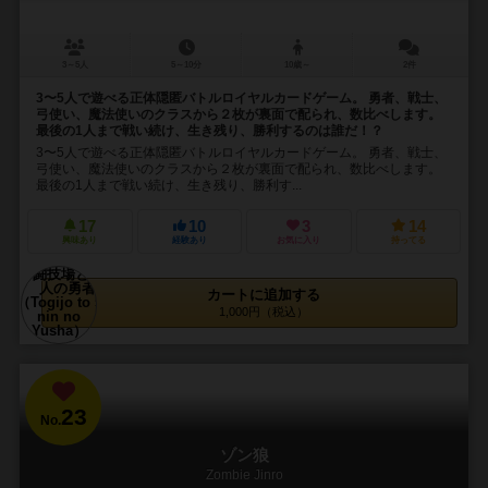
3～5人
5～10分
10歳～
2件
3〜5人で遊べる正体隠匿バトルロイヤルカードゲーム。 勇者、戦士、
弓使い、魔法使いのクラスから２枚が裏面で配られ、数比べします。
最後の1人まで戦い続け、生き残り、勝利するのは誰だ！？
3〜5人で遊べる正体隠匿バトルロイヤルカードゲーム。 勇者、戦士、
弓使い、魔法使いのクラスから２枚が裏面で配られ、数比べします。
最後の1人まで戦い続け、生き残り、勝利す...
17
10
3
14
興味あり
経験あり
お気に入り
持ってる
カートに追加する
1,000円（税込）
23
No.
ゾン狼
Zombie Jinro