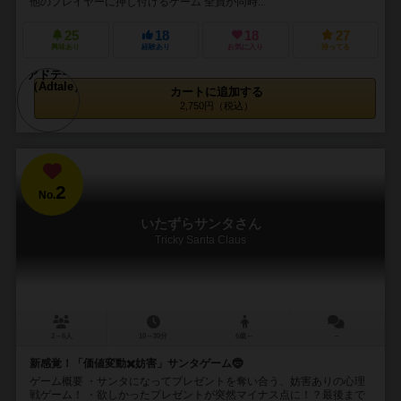
他のプレイヤーに押し付けるゲーム 全員が同時...
25
18
18
27
興味あり
経験あり
お気に入り
持ってる
カートに追加する
2,750円（税込）
2
No.
いたずらサンタさん
Tricky Santa Claus
2～6人
10～30分
6歳～
－
新感覚！「価値変動✖️妨害」サンタゲーム🤶
ゲーム概要 ・サンタになってプレゼントを奪い合う、妨害ありの心理
戦ゲーム！ ・欲しかったプレゼントが突然マイナス点に！？最後まで