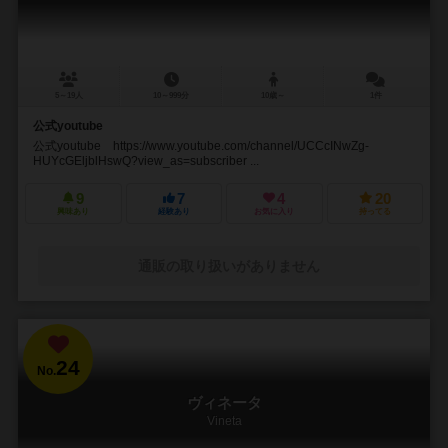
5～19人
10～999分
10歳～
1件
公式youtube
公式youtube https://www.youtube.com/channel/UCCcINwZg-
HUYcGEljblHswQ?view_as=subscriber ...
9
7
4
20
興味あり
経験あり
お気に入り
持ってる
通販の取り扱いがありません
24
No.
ヴィネータ
Vineta