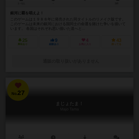
1～6人
－
3件
銀河に覇を唱えよ！
このゲームは１９８８年に発売された同タイトルのリメイク版です。
このゲームは未来の銀河における国同士の命運を賭けた争いを描いて
います。 各国はそれぞれ思い描いた道へと...
25
9
4
43
興味あり
経験あり
お気に入り
持ってる
通販の取り扱いがありません
27
No.
まじょたま！
Majo Tama