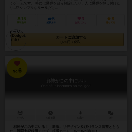
くゲームです。 時には爆弾を自ら解除したり、人に爆弾を押し付けた
り...!? シンプルなルールだけ...
15
5
3
8
興味あり
経験あり
お気に入り
持ってる
カートに追加する
1,650円（税込）
6
No.
邪神がこの中にいル
One of us becomes an evil god!
4～8人
40分前後
12歳～
2件
「邪神がこの中にいる！」新版。リデザイン及びバランス調整ととも
に、戦闘力記録用チップ、拡張カード、ルールが追加！！