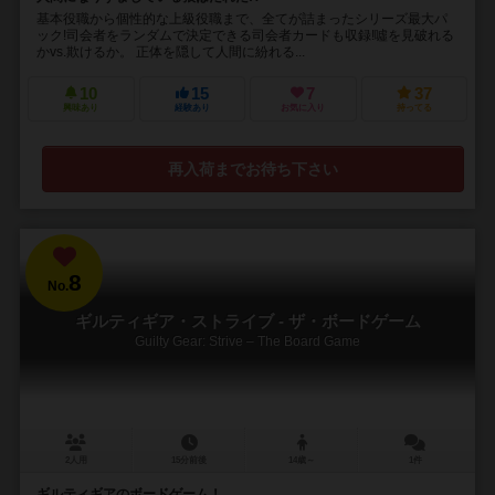
基本役職から個性的な上級役職まで、全てが詰まったシリーズ最大パ
ック!司会者をランダムで決定できる司会者カードも収録!噓を見破れる
かvs.欺けるか。 正体を隠して人間に紛れる...
10
15
7
37
興味あり
経験あり
お気に入り
持ってる
再入荷までお待ち下さい
8
No.
ギルティギア・ストライブ - ザ・ボードゲーム
Guilty Gear: Strive – The Board Game
2人用
15分前後
14歳～
1件
ギルティギアのボードゲーム！