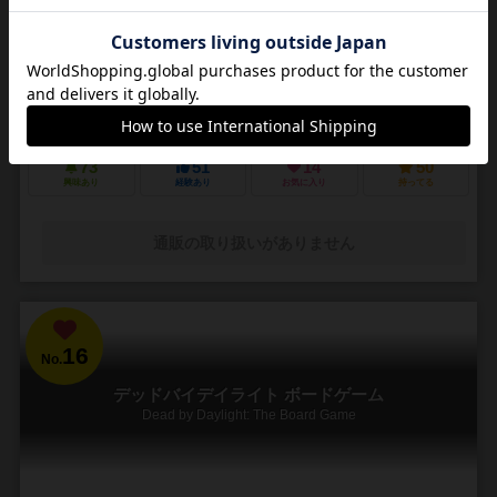
3～5人
30～45分
14歳～
4件
悪夢のような街で他の狩人を出し抜いて「血の遺志」を集めろ
ＰＳ４で発売されたフロムソフトウェアのブラッドボーンのカードゲ
ーム化。 かつて栄華を極めた古都ヤーナムでは風土病「獣の病」がは
びこっていた。あなたは「獣の病」の罹患者で...
73
51
14
50
興味あり
経験あり
お気に入り
持ってる
通販の取り扱いがありません
16
No.
デッドバイデイライト ボードゲーム
Dead by Daylight: The Board Game