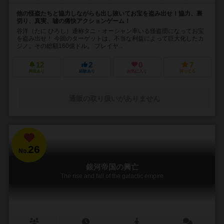
他の怪盗たちと協力しながらも出し抜いてお宝を盗み出せ！協力、裏
切り、真実、嘘の痛快アクションゲーム！
谷洋（たに ひろし）通称タニ・オーシャン率いる怪盗団になってお宝
を盗み出せ！ 今回のターゲットは、不当な利益によって巨大化したカ
ジノ。その総額160億ドル。 プレイヤ...
12
2
0
7
興味あり
経験あり
お気に入り
持ってる
通販の取り扱いがありません
26
No.
銀河帝国の興亡
The rise and fall of the galactic empire