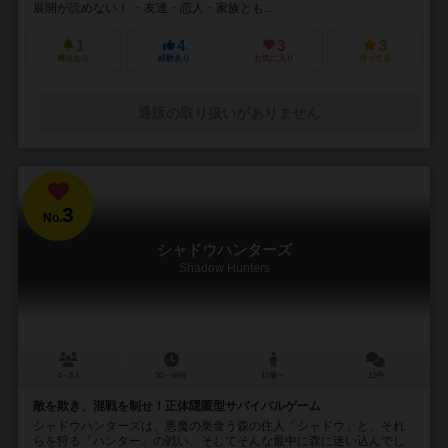
展開が読めない！ ・友達・恋人・家族とも...
1
4
3
3
興味あり
経験あり
お気に入り
持ってる
通販の取り扱いがありません
3
No.
シャドウハンターズ
Shadow Hunters
4～8人
30～60分
13歳～
12件
敵を欺き、混戦を制せ！正体隠匿型サバイバルゲーム
シャドウハンターズは、悪魔の巣食う森の住人「シャドウ」と、それ
らを狩る「ハンター」の戦い、そしてそんな最中に森に迷い込んでし