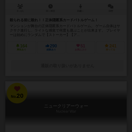
3～4人
15～30分
15歳～
10件
殺られる前に殺れ！！正体隠匿系カードバトルゲーム！
マンションが舞台の正体隠匿系カードバトルゲーム。 ゲーム自体はサ
クサク進行し、ライトな感覚で何度も遊ぶことが出来ます。 プレイヤ
ーは始めにランダムで【ストーカー】【ア...
164
290
51
241
興味あり
経験あり
お気に入り
持ってる
通販の取り扱いがありません
20
No.
ニュークリアーウォー
Nuclear War