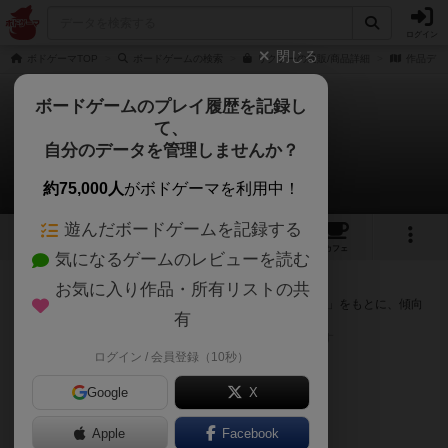
ログイン
閉じる
ボドゲーマTOP
ボードゲームの検索
リクソーの通販/商品詳細
作品デー
ボードゲームのプレイ履歴を記録し
て、
リクソー
自分のデータを管理しませんか？
次のおすすめボードゲーム
約75,000人
がボドゲーマを利用中！
遊んだボードゲームを記録する
3
1
22
トップ
画像
動画
レビュー
カフェ
気になるゲームのレビューを読む
『リクソー』が好きな方へのおすすめ
お気に入り作品・所有リストの共
このゲームのトップページで投票された「プレイ感の評価」をもとに、傾向
有
が近いボードゲームをランキング形式で紹介します。
※リストには一定の投票数がある作品のみを表示しています
ログイン / 会員登録（10秒）
Google
X
Apple
Facebook