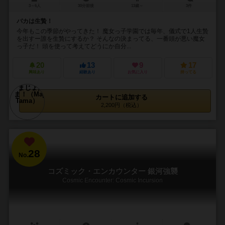
3～6人
30分前後
13歳～
3件
バカは生贄！
今年もこの季節がやってきた！ 魔女っ子学園では毎年、儀式で1人生贄
を出すー誰を生贄にするか？ そんなの決まってる、一番頭が悪い魔女
っ子だ！ 頭を使って考えてどうにか自分...
20
13
9
17
興味あり
経験あり
お気に入り
持ってる
カートに追加する
2,200円（税込）
28
No.
コズミック・エンカウンター 銀河強襲
Cosmic Encounter: Cosmic Incursion