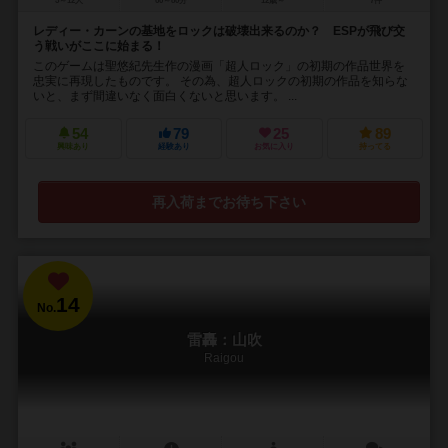
5～12人
60～80分
12歳～
7件
レディー・カーンの基地をロックは破壊出来るのか？ ESPが飛び交
う戦いがここに始まる！
このゲームは聖悠紀先生作の漫画「超人ロック」の初期の作品世界を
忠実に再現したものです。 その為、超人ロックの初期の作品を知らな
いと、まず間違いなく面白くないと思います。 ...
54
79
25
89
興味あり
経験あり
お気に入り
持ってる
再入荷までお待ち下さい
14
No.
雷轟：山吹
Raigou