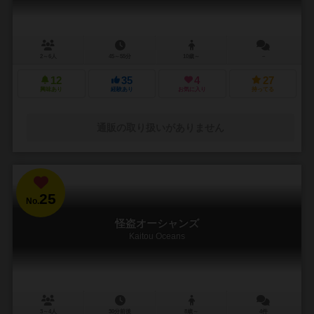
2～6人
45～55分
10歳～
－
12
35
4
27
興味あり
経験あり
お気に入り
持ってる
通販の取り扱いがありません
25
No.
怪盗オーシャンズ
Kaitou Oceans
3～4人
30分前後
8歳～
4件