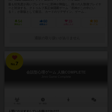
最も狂気度が高いプレイヤーに邪神が降臨し、残りの人類側プレイヤ
ーと対決する。クトゥルフ系正体隠匿ゲーム「邪神がこの中にい
る！」が新版として復活。 カードのリデザイン、ゲーム...
54
60
15
90
興味あり
経験あり
お気に入り
持ってる
通販の取り扱いがありません
7
No.
会話型心理ゲーム 人狼COMPLETE
Jinro Game Complete
4～25人
10～90分
－
人間になりすましている狼はだれだ!?