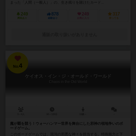
まった「人間（一般人）」の、生き残りを賭けたカード...
249
878
249
317
興味あり
経験あり
お気に入り
持ってる
通販の取り扱いがありません
4
No.
ケイオス・イン・ジ・オールド・ワールド
Chaos in the Old World
3～4人
60～120分
13歳～
－
魔が覇を競う！ウォーハンマー世界を舞台にした邪神の領地争いのボ
ードゲーム。
このボードゲームでは、混沌の邪悪な神々を担当する。特殊能力と下