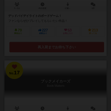
3～5人
45分前後
17歳～
6件
デッドバイデイライトのボードゲーム！
ファンならぜひプレイしてもらいたい作品！
79
227
53
213
興味あり
経験あり
お気に入り
持ってる
再入荷までお待ち下さい
17
No.
ブックメイカーズ
Book Makers