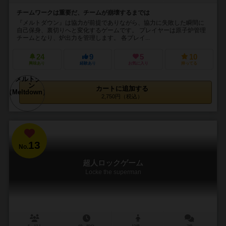
チームワークは重要だ、チームが崩壊するまでは
『メルトダウン』は協力が前提でありながら、協力に失敗した瞬間に
自己保身、裏切りへと変化するゲームです。 プレイヤーは原子炉管理
チームとなり、炉出力を管理します。 各プレイ...
24
9
5
10
興味あり
経験あり
お気に入り
持ってる
カートに追加する
2,750円（税込）
13
No.
超人ロックゲーム
Locke the superman