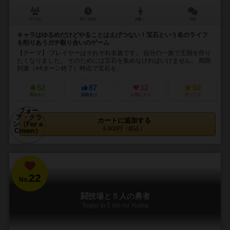
3～5人
30～45分
8歳～
5件
キャラはゆるめだけどやることはえげつない！宝石という名のライフ
を削りあうガチ殴り合いのゲーム
【テーマ】 プレイヤーはそれぞれ名族です。 自分の一族で王国を作り
たくなりました。 そのためには宝石を集めなければいけません。 期限
到達（※4ターン終了）時点で宝石を...
52
87
12
60
興味あり
経験あり
お気に入り
持ってる
カートに追加する
6,600円（税込）
22
No.
闘技場と５人の勇者
Togijo to 5 nin no Yusha