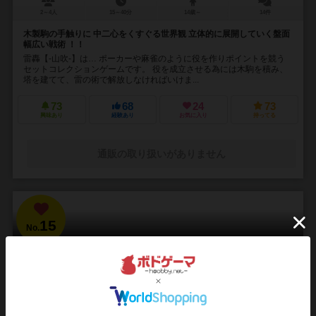
2～4人
15～40分
14歳～
14件
木製駒の手触りに 中二心をくすぐる世界観 立体的に展開していく盤面
幅広い戦術 ！！
雷轟【-山吹-】は… ポーカーや麻雀のように役を作りポイントを競う
セットコレクションゲームです。 役を成立させる為には木駒を積み、
塔を建てて、雷の術で解放しなければいけま...
73
68
24
73
興味あり
経験あり
お気に入り
持ってる
通販の取り扱いがありません
15
No.
ブラッドボーン：カードゲーム
Bloodborne: The Card Game