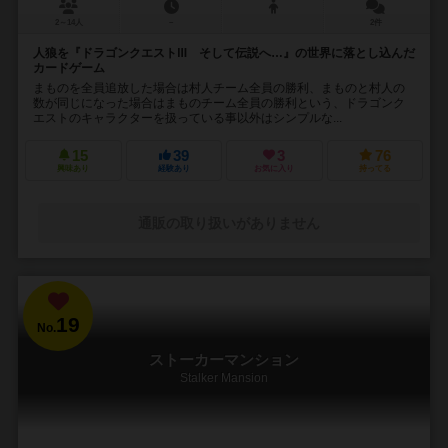
2～14人
－
2件
人狼を『ドラゴンクエストⅢ そして伝説へ…』の世界に落とし込んだ
カードゲーム
まものを全員追放した場合は村人チーム全員の勝利、まものと村人の
数が同じになった場合はまものチーム全員の勝利という、ドラゴンク
エストのキャラクターを扱っている事以外はシンプルな...
15
39
3
76
興味あり
経験あり
お気に入り
持ってる
通販の取り扱いがありません
19
No.
ストーカーマンション
Stalker Mansion