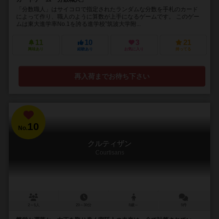
「分数職人」はサイコロで指定されたランダムな分数を手札のカード
によって作り、職人のように算数が上手になるゲームです。 このゲー
ムは東大進学率No.1を誇る進学校”筑波大学附...
11
10
3
21
興味あり
経験あり
お気に入り
持ってる
再入荷までお待ち下さい
10
No.
クルティザン
Courtisans
2～5人
20～30分
8歳～
5件