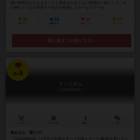
僕の軍勢のどちらをとっても異色きわまりない邪神の一柱として、そ
の神ならではの邪悪さや戦力を駆使してオールドワール...
30
34
12
49
興味あり
経験あり
お気に入り
持ってる
再入荷までお待ち下さい
5
No.
ドッジボム
DodgeBomb
3～6人
10～30分
8歳～
3件
集めるな、避けろ!!
『DodgeBomb』は手札の効果を使って危険なカード(爆弾)を避けてい