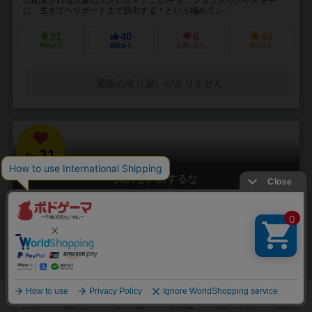
に、生きてヘリポートまで脱出する！という極めてシ...
21
40
6
49
興味あり
経験あり
お気に入り
持ってる
通販の取り扱いがありません
31
No.
人のせいにするな
Hitono Seini Suruna
3～5人
20分前後
5歳～
2件
責任をなすりつけろ！
「お前がやったんだろ！！」 やった覚えのないミスや罪を押し付けら