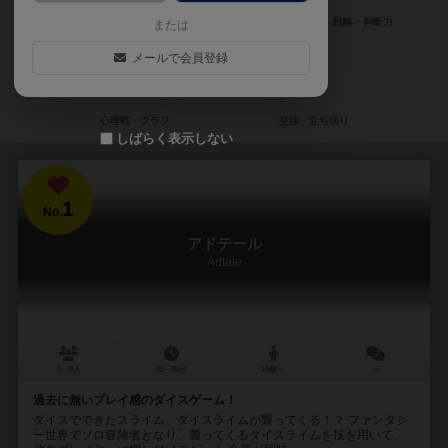
または
メールで会員登録
しばらく表示しない
1
No.
アドテール
Adtale
3～4人
20～30分
10歳～
－
過去に無いプレイ感のダイスゲーム！
ダイスでできたスライム、ダイスライムが襲ってくる！？ ファンタジ
ー世界でソロ冒険者となり、襲ってくるダイスライムを技を用いて、