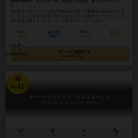
繁栄か凋落か。女王を取り巻く宮廷人の未来は、全て計算されてい
た…
女王陛下の命によって王室の執事から宮廷での晩餐会に招待されるな
か、なるべく女王の寵愛を受けられるように目指すカードゲーム。全
員の手札が無くなったら、ゲーム終了です。ゲーム終了...
87
178
40
131
興味あり
経験あり
お気に入り
持ってる
カートに追加する
4,400円（税込）
11
No.
オーバードライブ リ：クロス ルージュ
OVER DRIVE RE:CROSS -Rouge
1～4人
5～20分
8歳～
1件