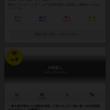
国内クラウドファンディングで1000万超えを達成した格闘ゲームのボ
ードゲーム
13
17
3
32
興味あり
経験あり
お気に入り
持ってる
通販の取り扱いがありません
9
No.
分数職人
Bunsu Shokunin
2～4人
10分前後
－
＼東大進学率No.1の筑駒生考案／子供と大人が一緒に遊べる知育算数
カードゲーム「分数職人」