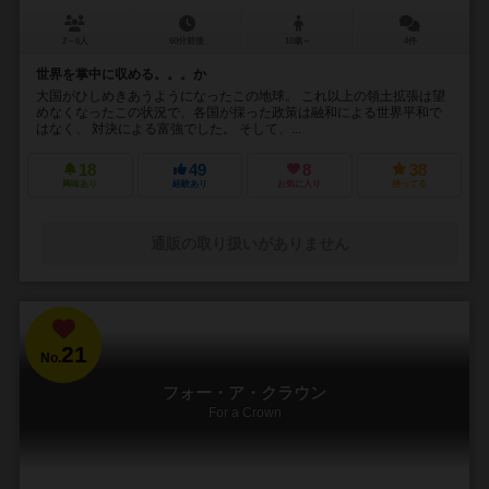
2～6人
60分前後
10歳～
4件
世界を掌中に収める。。。か
大国がひしめきあうようになったこの地球。 これ以上の領土拡張は望
めなくなったこの状況で、各国が採った政策は融和による世界平和で
はなく、 対決による富強でした。 そして、...
18
49
8
38
興味あり
経験あり
お気に入り
持ってる
通販の取り扱いがありません
21
No.
フォー・ア・クラウン
For a Crown