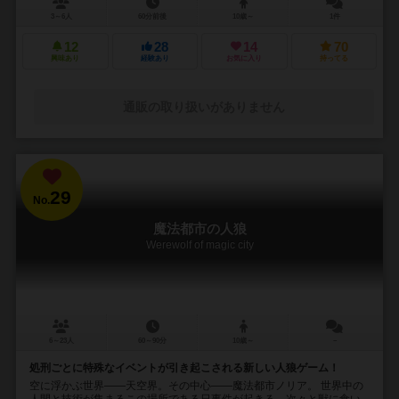
3～6人
60分前後
10歳～
1件
12
28
14
70
興味あり
経験あり
お気に入り
持ってる
通販の取り扱いがありません
29
No.
魔法都市の人狼
Werewolf of magic city
6～23人
60～90分
10歳～
－
処刑ごとに特殊なイベントが引き起こされる新しい人狼ゲーム！
空に浮かぶ世界――天空界。その中心――魔法都市ノリア。 世界中の
人間と技術が集まるこの場所である日事件が起きる。次々と獣に食い