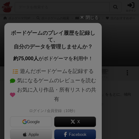
ログイン
閉じる
ボドゲーマTOP
ボードゲームの検索
HiNTS 合戦編
次のおすすめボード
ボードゲームのプレイ履歴を記録し
て、
HiNTS 合戦編
自分のデータを管理しませんか？
次のおすすめボードゲーム
約75,000人
がボドゲーマを利用中！
遊んだボードゲームを記録する
1
トップ
画像
動画
レビュー
カフェ
気になるゲームのレビューを読む
『HiNTS 合戦編』が好きな方へのおすすめ
お気に入り作品・所有リストの共
このゲームのトップページで投票された「プレイ感の評価」をもとに、傾向
有
が近いボードゲームをランキング形式で紹介します。
※リストには一定の投票数がある作品のみを表示しています
ログイン / 会員登録（10秒）
Google
X
Apple
Facebook