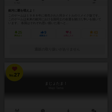
1～6人
－
3件
銀河に覇を唱えよ！
このゲームは１９８８年に発売された同タイトルのリメイク版です。
このゲームは未来の銀河における国同士の命運を賭けた争いを描いて
います。 各国はそれぞれ思い描いた道へと...
25
9
4
43
興味あり
経験あり
お気に入り
持ってる
通販の取り扱いがありません
27
No.
まじょたま！
Majo Tama