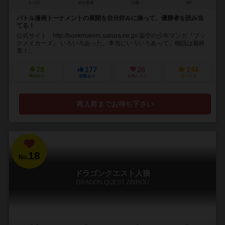
2～4人
45分前後
10歳～
4件
バトル漫画トーナメントの展開を自分好みに操って、優勝者を読み当
てる！
公式サイト http://bookmakers.sakura.ne.jp/ 架空の少年マンガ『ブッ
クメイカーズ』 いろいろあった。本当にいろいろあって、物語は最終
章！...
78
177
26
144
興味あり
経験あり
お気に入り
持ってる
再入荷までお待ち下さい
18
No.
ドラゴンクエスト人狼
DRAGON QUEST ZINROU