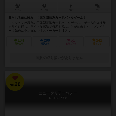
3～4人
15～30分
15歳～
10件
殺られる前に殺れ！！正体隠匿系カードバトルゲーム！
マンションが舞台の正体隠匿系カードバトルゲーム。 ゲーム自体はサ
クサク進行し、ライトな感覚で何度も遊ぶことが出来ます。 プレイヤ
ーは始めにランダムで【ストーカー】【ア...
164
290
51
241
興味あり
経験あり
お気に入り
持ってる
通販の取り扱いがありません
20
No.
ニュークリアーウォー
Nuclear War