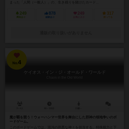
まった「人間（一般人）」の、生き残りを賭けたカード...
249
878
249
317
興味あり
経験あり
お気に入り
持ってる
通販の取り扱いがありません
4
No.
ケイオス・イン・ジ・オールド・ワールド
Chaos in the Old World
3～4人
60～120分
13歳～
－
魔が覇を競う！ウォーハンマー世界を舞台にした邪神の領地争いのボ
ードゲーム。
このボードゲームでは、混沌の邪悪な神々を担当する。特殊能力と下