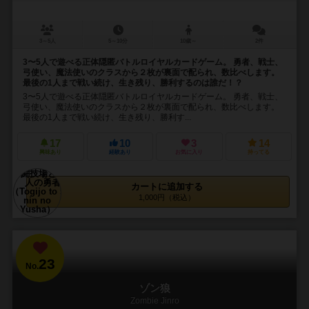
3～5人
5～10分
10歳～
2件
3〜5人で遊べる正体隠匿バトルロイヤルカードゲーム。 勇者、戦士、
弓使い、魔法使いのクラスから２枚が裏面で配られ、数比べします。
最後の1人まで戦い続け、生き残り、勝利するのは誰だ！？
3〜5人で遊べる正体隠匿バトルロイヤルカードゲーム。 勇者、戦士、
弓使い、魔法使いのクラスから２枚が裏面で配られ、数比べします。
最後の1人まで戦い続け、生き残り、勝利す...
17
10
3
14
興味あり
経験あり
お気に入り
持ってる
カートに追加する
1,000円（税込）
23
No.
ゾン狼
Zombie Jinro