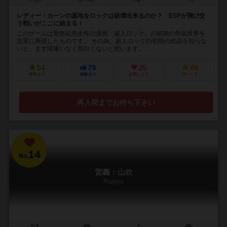
5～12人
60～80分
12歳～
7件
レディー・カーンの基地をロックは破壊出来るのか？ ESPが飛び交
う戦いがここに始まる！
このゲームは聖悠紀先生作の漫画「超人ロック」の初期の作品世界を
忠実に再現したものです。 その為、超人ロックの初期の作品を知らな
いと、まず間違いなく面白くないと思います。 ...
54
79
25
89
興味あり
経験あり
お気に入り
持ってる
再入荷までお待ち下さい
14
No.
雷轟：山吹
Raigou