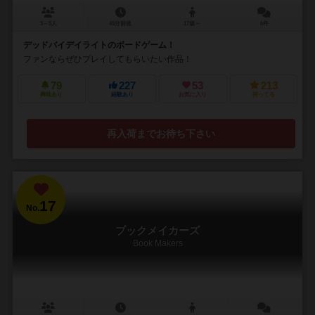
3～5人
45分前後
17歳～
6件
デッドバイデイライトのボードゲーム！
ファンならぜひプレイしてもらいたい作品！
79
227
53
213
興味あり
経験あり
お気に入り
持ってる
再入荷までお待ち下さい
17
No.
ブックメイカーズ
Book Makers