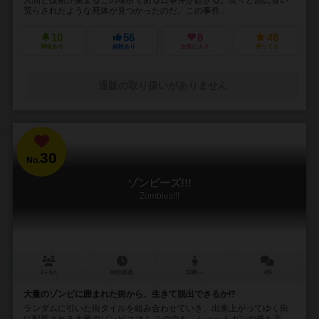
荒らされたような死体が見つかったのだ。この事件...
10
56
8
48
興味あり
経験あり
お気に入り
持ってる
通販の取り扱いがありません
30
No.
ゾンビーズ!!!
Zombies!!!
2～6人
60分前後
12歳～
2件
大量のゾンビに囲まれた街から、生きて脱出できるか⁉︎
ランダムに引いた街タイルを組み合わせていき、出来上がってゆく街
に配置される大量のゾンビコマ！ この中を、ショットガンや斧を手