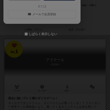
または
メールで会員登録
しばらく表示しない
1
No.
アドテール
Adtale
3～4人
20～30分
10歳～
－
過去に無いプレイ感のダイスゲーム！
ダイスでできたスライム、ダイスライムが襲ってくる！？ ファンタジ
ー世界でソロ冒険者となり、襲ってくるダイスライムを技を用いて、