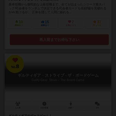
基本役職から個性的な上級役職まで、全てが詰まったシリーズ最大パ
ック!司会者をランダムで決定できる司会者カードも収録!噓を見破れる
かvs.欺けるか。 正体を隠して人間に紛れる...
10
15
7
37
興味あり
経験あり
お気に入り
持ってる
再入荷までお待ち下さい
8
No.
ギルティギア・ストライブ - ザ・ボードゲーム
Guilty Gear: Strive – The Board Game
2人用
15分前後
14歳～
1件
ギルティギアのボードゲーム！