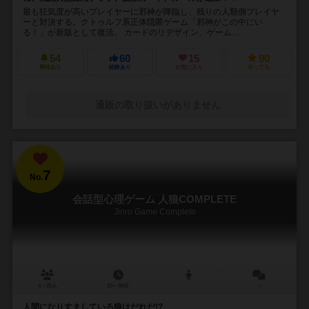
最も狂気度が高いプレイヤーに邪神が降臨し、残りの人類側プレイヤ
ーと対決する。クトゥルフ系正体隠匿ゲーム「邪神がこの中にい
る！」が新版として復活。 カードのリデザイン、ゲーム...
54
60
15
90
興味あり
経験あり
お気に入り
持ってる
通販の取り扱いがありません
7
No.
会話型心理ゲーム 人狼COMPLETE
Jinro Game Complete
4～25人
10～90分
－
人間になりすましている狼はだれだ!?