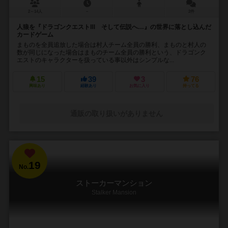
2～14人
－
2件
人狼を『ドラゴンクエストⅢ そして伝説へ…』の世界に落とし込んだ
カードゲーム
まものを全員追放した場合は村人チーム全員の勝利、まものと村人の
数が同じになった場合はまものチーム全員の勝利という、ドラゴンク
エストのキャラクターを扱っている事以外はシンプルな...
15
39
3
76
興味あり
経験あり
お気に入り
持ってる
通販の取り扱いがありません
19
No.
ストーカーマンション
Stalker Mansion