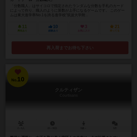
「分数職人」はサイコロで指定されたランダムな分数を手札のカード
によって作り、職人のように算数が上手になるゲームです。 このゲー
ムは東大進学率No.1を誇る進学校”筑波大学附...
11
10
3
21
興味あり
経験あり
お気に入り
持ってる
再入荷までお待ち下さい
10
No.
クルティザン
Courtisans
2～5人
20～30分
8歳～
5件