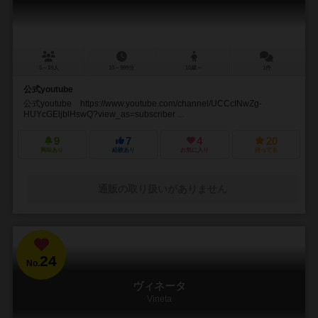
5～19人
10～999分
10歳～
1件
公式youtube
公式youtube https://www.youtube.com/channel/UCCcINwZg-
HUYcGEljblHswQ?view_as=subscriber ...
9
7
4
20
興味あり
経験あり
お気に入り
持ってる
通販の取り扱いがありません
24
No.
ヴィネータ
Vineta