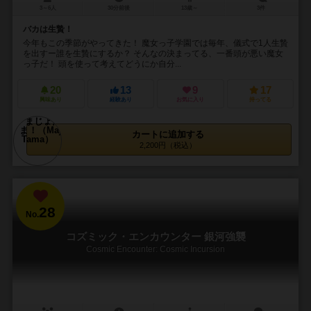
3～6人
30分前後
13歳～
3件
バカは生贄！
今年もこの季節がやってきた！ 魔女っ子学園では毎年、儀式で1人生贄
を出すー誰を生贄にするか？ そんなの決まってる、一番頭が悪い魔女
っ子だ！ 頭を使って考えてどうにか自分...
20
13
9
17
興味あり
経験あり
お気に入り
持ってる
カートに追加する
2,200円（税込）
28
No.
コズミック・エンカウンター 銀河強襲
Cosmic Encounter: Cosmic Incursion