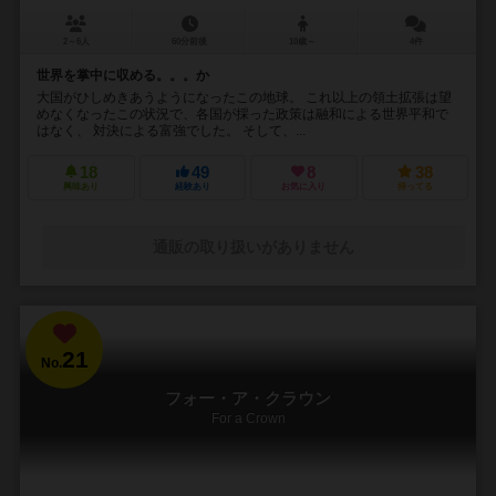
2～6人
60分前後
10歳～
4件
世界を掌中に収める。。。か
大国がひしめきあうようになったこの地球。 これ以上の領土拡張は望
めなくなったこの状況で、各国が採った政策は融和による世界平和で
はなく、 対決による富強でした。 そして、...
18
49
8
38
興味あり
経験あり
お気に入り
持ってる
通販の取り扱いがありません
21
No.
フォー・ア・クラウン
For a Crown