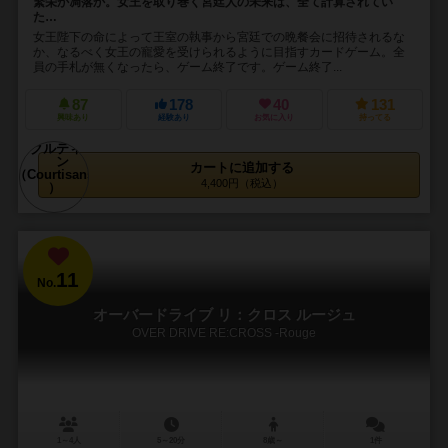
繁栄か凋落か。女王を取り巻く宮廷人の未来は、全て計算されてい
た…
女王陛下の命によって王室の執事から宮廷での晩餐会に招待されるな
か、なるべく女王の寵愛を受けられるように目指すカードゲーム。全
員の手札が無くなったら、ゲーム終了です。ゲーム終了...
87
178
40
131
興味あり
経験あり
お気に入り
持ってる
カートに追加する
4,400円（税込）
11
No.
オーバードライブ リ：クロス ルージュ
OVER DRIVE RE:CROSS -Rouge
1～4人
5～20分
8歳～
1件