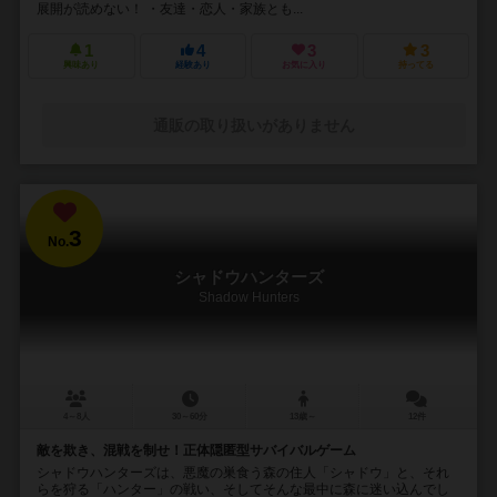
展開が読めない！ ・友達・恋人・家族とも...
1
4
3
3
興味あり
経験あり
お気に入り
持ってる
通販の取り扱いがありません
3
No.
シャドウハンターズ
Shadow Hunters
4～8人
30～60分
13歳～
12件
敵を欺き、混戦を制せ！正体隠匿型サバイバルゲーム
シャドウハンターズは、悪魔の巣食う森の住人「シャドウ」と、それ
らを狩る「ハンター」の戦い、そしてそんな最中に森に迷い込んでし