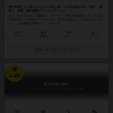
他の怪盗たちと協力しながらも出し抜いてお宝を盗み出せ！協力、裏
切り、真実、嘘の痛快アクションゲーム！
谷洋（たに ひろし）通称タニ・オーシャン率いる怪盗団になってお宝
を盗み出せ！ 今回のターゲットは、不当な利益によって巨大化したカ
ジノ。その総額160億ドル。 プレイヤ...
12
2
0
7
興味あり
経験あり
お気に入り
持ってる
通販の取り扱いがありません
26
No.
銀河帝国の興亡
The rise and fall of the galactic empire