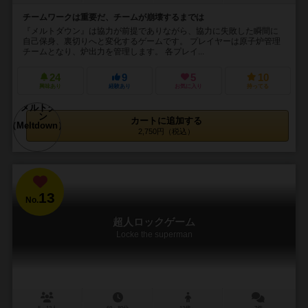
チームワークは重要だ、チームが崩壊するまでは
『メルトダウン』は協力が前提でありながら、協力に失敗した瞬間に
自己保身、裏切りへと変化するゲームです。 プレイヤーは原子炉管理
チームとなり、炉出力を管理します。 各プレイ...
24
9
5
10
興味あり
経験あり
お気に入り
持ってる
カートに追加する
2,750円（税込）
13
No.
超人ロックゲーム
Locke the superman