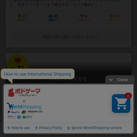
に、生きてヘリポートまで脱出する！という極めてシ...
21
40
6
49
興味あり
経験あり
お気に入り
持ってる
通販の取り扱いがありません
31
No.
人のせいにするな
Hitono Seini Suruna
3～5人
20分前後
5歳～
2件
責任をなすりつけろ！
「お前がやったんだろ！！」 やった覚えのないミスや罪を押し付けら