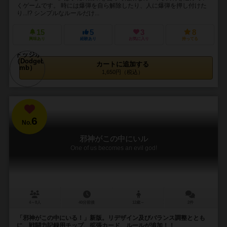
くゲームです。 時には爆弾を自ら解除したり、人に爆弾を押し付けた
り...!? シンプルなルールだけ...
15
5
3
8
興味あり
経験あり
お気に入り
持ってる
カートに追加する
1,650円（税込）
6
No.
邪神がこの中にいル
One of us becomes an evil god!
4～8人
40分前後
12歳～
2件
「邪神がこの中にいる！」新版。リデザイン及びバランス調整ととも
に、戦闘力記録用チップ、拡張カード、ルールが追加！！