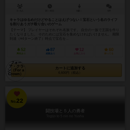
3～5人
30～45分
8歳～
5件
キャラはゆるめだけどやることはえげつない！宝石という名のライフ
を削りあうガチ殴り合いのゲーム
【テーマ】 プレイヤーはそれぞれ名族です。 自分の一族で王国を作り
たくなりました。 そのためには宝石を集めなければいけません。 期限
到達（※4ターン終了）時点で宝石を...
52
87
12
60
興味あり
経験あり
お気に入り
持ってる
カートに追加する
6,600円（税込）
22
No.
闘技場と５人の勇者
Togijo to 5 nin no Yusha