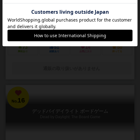
3～5人
30～45分
14歳～
4件
悪夢のような街で他の狩人を出し抜いて「血の遺志」を集めろ
ＰＳ４で発売されたフロムソフトウェアのブラッドボーンのカードゲ
ーム化。 かつて栄華を極めた古都ヤーナムでは風土病「獣の病」がは
びこっていた。あなたは「獣の病」の罹患者で...
73
51
14
50
興味あり
経験あり
お気に入り
持ってる
通販の取り扱いがありません
16
No.
デッドバイデイライト ボードゲーム
Dead by Daylight: The Board Game