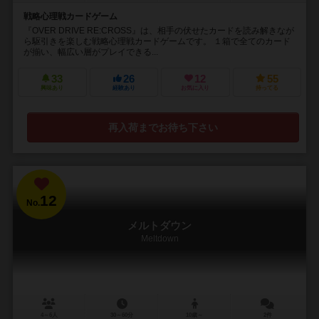
戦略心理戦カードゲーム
『OVER DRIVE RE:CROSS』は、相手の伏せたカードを読み解きなが
ら駆引きを楽しむ戦略心理戦カードゲームです。 １箱で全てのカード
が揃い、幅広い層がプレイできる...
33
26
12
55
興味あり
経験あり
お気に入り
持ってる
再入荷までお待ち下さい
12
No.
メルトダウン
Meltdown
4～6人
30～60分
10歳～
2件