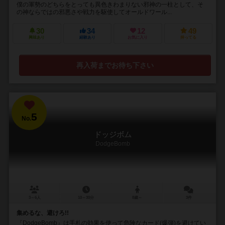
僕の軍勢のどちらをとっても異色きわまりない邪神の一柱として、そ
の神ならではの邪悪さや戦力を駆使してオールドワール...
30
34
12
49
興味あり
経験あり
お気に入り
持ってる
再入荷までお待ち下さい
5
No.
ドッジボム
DodgeBomb
3～6人
10～30分
8歳～
3件
集めるな、避けろ!!
『DodgeBomb』は手札の効果を使って危険なカード(爆弾)を避けてい