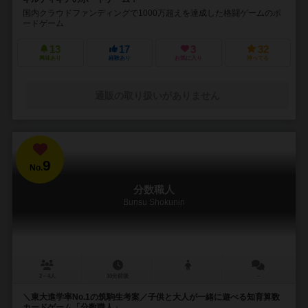
国内クラウドファンディングで1000万超えを達成した格闘ゲームのボ
ードゲーム
13
17
3
32
興味あり
経験あり
お気に入り
持ってる
通販の取り扱いがありません
9
No.
分数職人
Bunsu Shokunin
2～4人
10分前後
－
＼東大進学率No.1の筑駒生考案／子供と大人が一緒に遊べる知育算数
カードゲーム「分数職人」