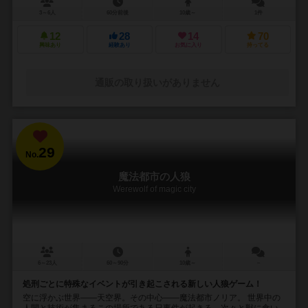
3～6人
60分前後
10歳～
1件
12
28
14
70
興味あり
経験あり
お気に入り
持ってる
通販の取り扱いがありません
29
No.
魔法都市の人狼
Werewolf of magic city
6～23人
60～90分
10歳～
－
処刑ごとに特殊なイベントが引き起こされる新しい人狼ゲーム！
空に浮かぶ世界――天空界。その中心――魔法都市ノリア。 世界中の
人間と技術が集まるこの場所である日事件が起きる。次々と獣に食い