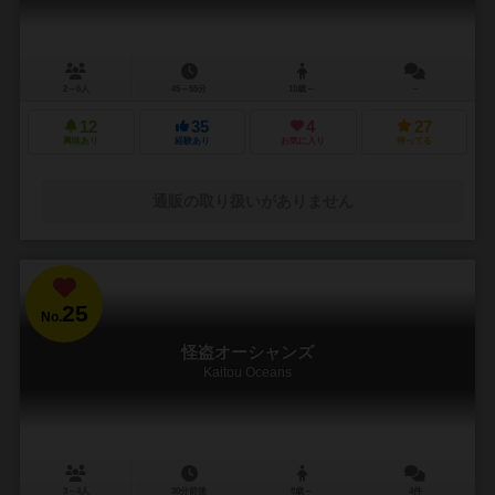
2～6人
45～55分
10歳～
－
12
35
4
27
興味あり
経験あり
お気に入り
持ってる
通販の取り扱いがありません
25
No.
怪盗オーシャンズ
Kaitou Oceans
3～4人
30分前後
8歳～
4件