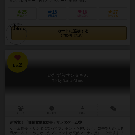
他のプレイヤーに押し付けるゲーム 全員が同時...
25
18
18
27
興味あり
経験あり
お気に入り
持ってる
カートに追加する
2,750円（税込）
2
No.
いたずらサンタさん
Tricky Santa Claus
2～6人
10～30分
6歳～
－
新感覚！「価値変動✖️妨害」サンタゲーム🤶
ゲーム概要 ・サンタになってプレゼントを奪い合う、妨害ありの心理
戦ゲーム！ ・欲しかったプレゼントが突然マイナス点に！？最後まで