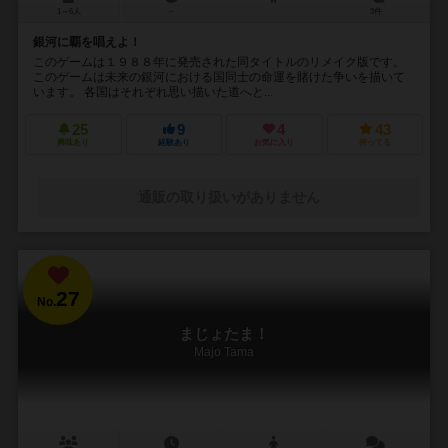
1～6人
－
3件
銀河に覇を唱えよ！
このゲームは１９８８年に発売された同タイトルのリメイク版です。
このゲームは未来の銀河における国同士の命運を賭けた争いを描いて
います。 各国はそれぞれ思い描いた道へと...
25
9
4
43
興味あり
経験あり
お気に入り
持ってる
通販の取り扱いがありません
27
No.
まじょたま！
Majo Tama