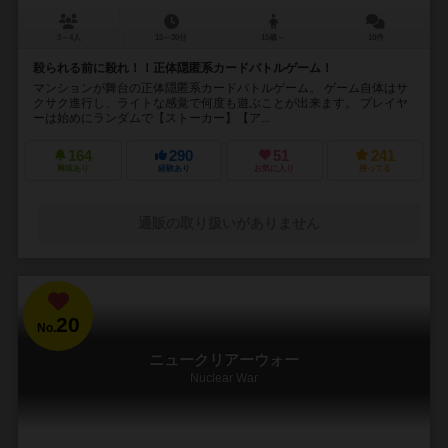
3～4人
15～30分
15歳～
10件
殺られる前に殺れ！！正体隠匿系カードバトルゲーム！
マンションが舞台の正体隠匿系カードバトルゲーム。 ゲーム自体はサ
クサク進行し、ライトな感覚で何度も遊ぶことが出来ます。 プレイヤ
ーは始めにランダムで【ストーカー】【ア...
164
290
51
241
興味あり
経験あり
お気に入り
持ってる
通販の取り扱いがありません
20
No.
ニュークリアーウォー
Nuclear War