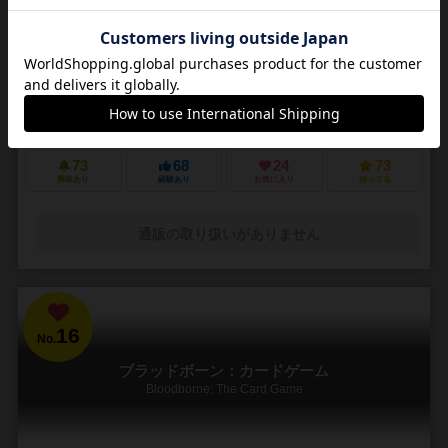
2～4人
15～40分
14歳～
14件
木製駒の手触りに 中二心をくすぐる世界観 立体的に展開していく盤面
幅広い戦術 ！！
雷轟【-山吹-】は… ポーカーや麻雀のように役を作りポイントを競う
セットコレクションゲームです。 役を成立させる為には木駒を積み、
塔を建てて、雷の術で解放しなければいけま...
73
68
24
73
興味あり
経験あり
お気に入り
持ってる
通販の取り扱いがありません
16
No.
ブラッドボーン：カードゲーム
Bloodborne: The Card Game