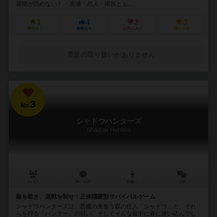
展開が読めない！ ・友達・恋人・家族とも...
1
4
3
3
興味あり
経験あり
お気に入り
持ってる
通販の取り扱いがありません
3
No.
シャドウハンターズ
Shadow Hunters
4～8人
30～60分
13歳～
12件
敵を欺き、混戦を制せ！正体隠匿型サバイバルゲーム
シャドウハンターズは、悪魔の巣食う森の住人「シャドウ」と、それ
らを狩る「ハンター」の戦い、そしてそんな最中に森に迷い込んでし