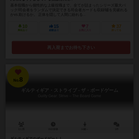
基本役職から個性的な上級役職まで、全てが詰まったシリーズ最大パ
ック!司会者をランダムで決定できる司会者カードも収録!噓を見破れる
かvs.欺けるか。 正体を隠して人間に紛れる...
10
15
7
37
興味あり
経験あり
お気に入り
持ってる
再入荷までお待ち下さい
8
No.
ギルティギア・ストライブ - ザ・ボードゲーム
Guilty Gear: Strive – The Board Game
2人用
15分前後
14歳～
1件
ギルティギアのボードゲーム！