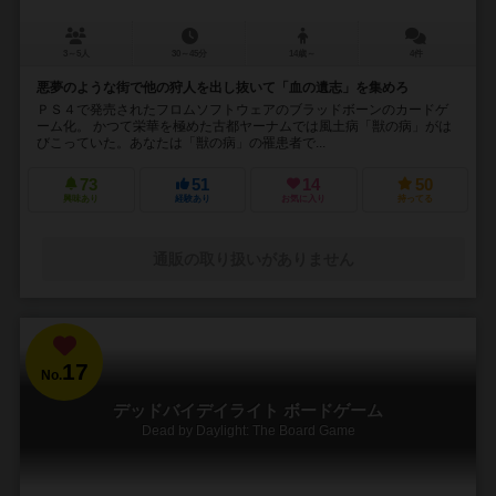
3～5人
30～45分
14歳～
4件
悪夢のような街で他の狩人を出し抜いて「血の遺志」を集めろ
ＰＳ４で発売されたフロムソフトウェアのブラッドボーンのカードゲ
ーム化。 かつて栄華を極めた古都ヤーナムでは風土病「獣の病」がは
びこっていた。あなたは「獣の病」の罹患者で...
73
51
14
50
興味あり
経験あり
お気に入り
持ってる
通販の取り扱いがありません
17
No.
デッドバイデイライト ボードゲーム
Dead by Daylight: The Board Game