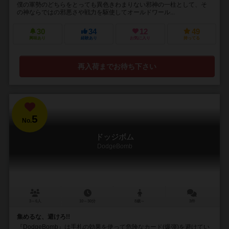
僕の軍勢のどちらをとっても異色きわまりない邪神の一柱として、そ
の神ならではの邪悪さや戦力を駆使してオールドワール...
30
34
12
49
興味あり
経験あり
お気に入り
持ってる
再入荷までお待ち下さい
5
No.
ドッジボム
DodgeBomb
3～6人
10～30分
8歳～
3件
集めるな、避けろ!!
『DodgeBomb』は手札の効果を使って危険なカード(爆弾)を避けてい