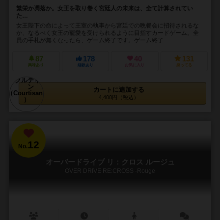
繁栄か凋落か。女王を取り巻く宮廷人の未来は、全て計算されてい
た…
女王陛下の命によって王室の執事から宮廷での晩餐会に招待されるな
か、なるべく女王の寵愛を受けられるように目指すカードゲーム。全
員の手札が無くなったら、ゲーム終了です。ゲーム終了...
87
178
40
131
興味あり
経験あり
お気に入り
持ってる
カートに追加する
4,400円（税込）
12
No.
オーバードライブ リ：クロス ルージュ
OVER DRIVE RE:CROSS -Rouge