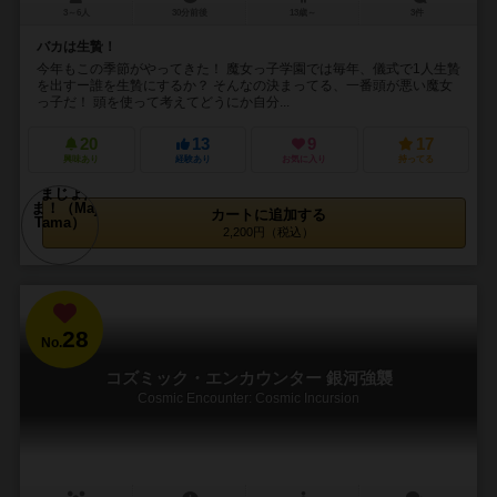
3～6人
30分前後
13歳～
3件
バカは生贄！
今年もこの季節がやってきた！ 魔女っ子学園では毎年、儀式で1人生贄
を出すー誰を生贄にするか？ そんなの決まってる、一番頭が悪い魔女
っ子だ！ 頭を使って考えてどうにか自分...
20
13
9
17
興味あり
経験あり
お気に入り
持ってる
カートに追加する
2,200円（税込）
28
No.
コズミック・エンカウンター 銀河強襲
Cosmic Encounter: Cosmic Incursion