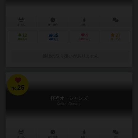
2～6人
45～55分
10歳～
－
12
35
4
27
興味あり
経験あり
お気に入り
持ってる
通販の取り扱いがありません
25
No.
怪盗オーシャンズ
Kaitou Oceans
3～4人
30分前後
8歳～
4件