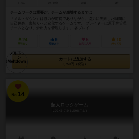
4～6人
30～60分
10歳～
2件
チームワークは重要だ、チームが崩壊するまでは
『メルトダウン』は協力が前提でありながら、協力に失敗した瞬間に
自己保身、裏切りへと変化するゲームです。 プレイヤーは原子炉管理
チームとなり、炉出力を管理します。 各プレイ...
24
9
5
10
興味あり
経験あり
お気に入り
持ってる
カートに追加する
2,750円（税込）
14
No.
超人ロックゲーム
Locke the superman