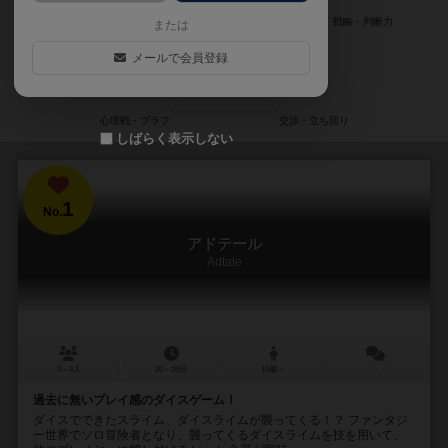
または
メールで会員登録
しばらく表示しない
1
No.
アドテール
Adtale
3～4人
20～30分
10歳～
－
過去に無いプレイ感のダイスゲーム！
ダイスでできたスライム、ダイスライムが襲ってくる！？ ファンタジ
ー世界でソロ冒険者となり、襲ってくるダイスライムを技を用いて、