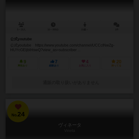
5～19人
10～999分
10歳～
1件
公式youtube
公式youtube https://www.youtube.com/channel/UCCcINwZg-
HUYcGEljblHswQ?view_as=subscriber ...
9
7
4
20
興味あり
経験あり
お気に入り
持ってる
通販の取り扱いがありません
24
No.
ヴィネータ
Vineta