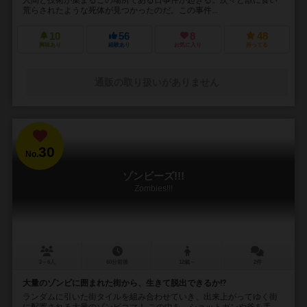
荒らされたような死体が見つかったのだ。この事件...
10
56
8
48
興味あり
経験あり
お気に入り
持ってる
通販の取り扱いがありません
30
No.
ゾンビーズ!!!
Zombies!!!
2～6人
60分前後
12歳～
2件
大量のゾンビに囲まれた街から、生きて脱出できるか⁉︎
ランダムに引いた街タイルを組み合わせていき、出来上がってゆく街
に配置される大量のゾンビコマ！ この中を、ショットガンや斧を手