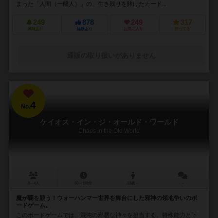
まった「人間（一般人）」の、生き残りを賭けたカード...
249
878
249
317
興味あり
経験あり
お気に入り
持ってる
通販の取り扱いがありません
4
No.
ケイオス・イン・ジ・オールド・ワールド
Chaos in the Old World
3～4人
60～120分
13歳～
－
魔が覇を競う！ウォーハンマー世界を舞台にした邪神の領地争いのボ
ードゲーム。
このボードゲームでは、混沌の邪悪な神々を担当する。特殊能力と下