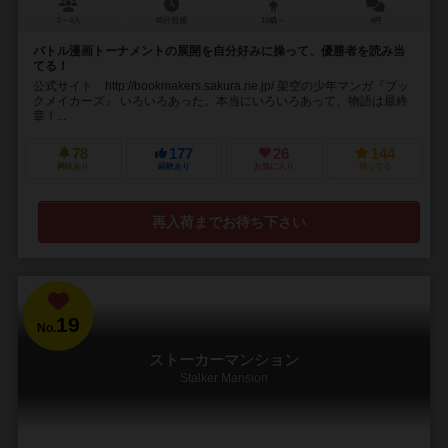
2～4人
45分前後
10歳～
4件
バトル漫画トーナメントの展開を自分好みに操って、優勝者を読み当
てる！
公式サイト http://bookmakers.sakura.ne.jp/ 架空の少年マンガ『ブッ
クメイカーズ』 いろいろあった。本当にいろいろあって、物語は最終
章！...
78
177
26
144
興味あり
経験あり
お気に入り
持ってる
再入荷までお待ち下さい
19
No.
ストーカーマンション
Stalker Mansion