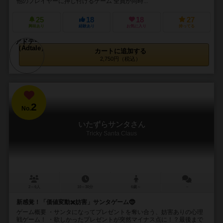
他のプレイヤーに押し付けるゲーム 全員が同時...
25
18
18
27
興味あり
経験あり
お気に入り
持ってる
カートに追加する
2,750円（税込）
2
No.
いたずらサンタさん
Tricky Santa Claus
2～6人
10～30分
6歳～
－
新感覚！「価値変動✖️妨害」サンタゲーム🤶
ゲーム概要 ・サンタになってプレゼントを奪い合う、妨害ありの心理
戦ゲーム！ ・欲しかったプレゼントが突然マイナス点に！？最後まで