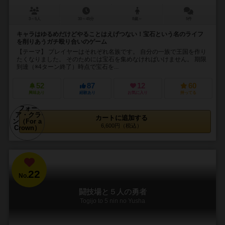
3～5人
30～45分
8歳～
5件
キャラはゆるめだけどやることはえげつない！宝石という名のライフ
を削りあうガチ殴り合いのゲーム
【テーマ】 プレイヤーはそれぞれ名族です。 自分の一族で王国を作り
たくなりました。 そのためには宝石を集めなければいけません。 期限
到達（※4ターン終了）時点で宝石を...
52
87
12
60
興味あり
経験あり
お気に入り
持ってる
カートに追加する
6,600円（税込）
22
No.
闘技場と５人の勇者
Togijo to 5 nin no Yusha