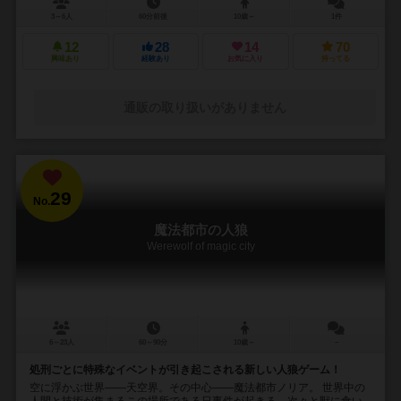
3～6人
60分前後
10歳～
1件
12
28
14
70
興味あり
経験あり
お気に入り
持ってる
通販の取り扱いがありません
29
No.
魔法都市の人狼
Werewolf of magic city
6～23人
60～90分
10歳～
－
処刑ごとに特殊なイベントが引き起こされる新しい人狼ゲーム！
空に浮かぶ世界――天空界。その中心――魔法都市ノリア。 世界中の
人間と技術が集まるこの場所である日事件が起きる。次々と獣に食い