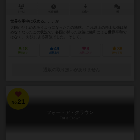
2～6人
60分前後
10歳～
4件
世界を掌中に収める。。。か
大国がひしめきあうようになったこの地球。 これ以上の領土拡張は望
めなくなったこの状況で、各国が採った政策は融和による世界平和で
はなく、 対決による富強でした。 そして、...
18
49
8
38
興味あり
経験あり
お気に入り
持ってる
通販の取り扱いがありません
21
No.
フォー・ア・クラウン
For a Crown