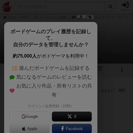
ログイン
閉じる
ボドゲーマTOP
ボードゲームの検索
花見
次のおすすめボードゲーム
ボードゲームのプレイ履歴を記録し
て、
花見
自分のデータを管理しませんか？
次のおすすめボードゲーム
約75,000人
がボドゲーマを利用中！
遊んだボードゲームを記録する
4
1
トップ
画像
動画
レビュー
カフェ
気になるゲームのレビューを読む
『花見』が好きな方へのおすすめ
お気に入り作品・所有リストの共
このゲームのトップページで投票された「プレイ感の評価」をもとに、傾向
有
が近いボードゲームをランキング形式で紹介します。
※リストには一定の投票数がある作品のみを表示しています
ログイン / 会員登録（10秒）
Google
X
Apple
Facebook