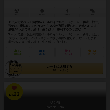
3～5人
5～10分
10歳～
2件
3〜5人で遊べる正体隠匿バトルロイヤルカードゲーム。 勇者、戦士、
弓使い、魔法使いのクラスから２枚が裏面で配られ、数比べします。
最後の1人まで戦い続け、生き残り、勝利するのは誰だ！？
3〜5人で遊べる正体隠匿バトルロイヤルカードゲーム。 勇者、戦士、
弓使い、魔法使いのクラスから２枚が裏面で配られ、数比べします。
最後の1人まで戦い続け、生き残り、勝利す...
17
10
3
14
興味あり
経験あり
お気に入り
持ってる
カートに追加する
1,000円（税込）
23
No.
ゾン狼
Zombie Jinro