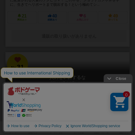
に、生きてヘリポートまで脱出する！という極めてシ...
21
40
6
49
興味あり
経験あり
お気に入り
持ってる
通販の取り扱いがありません
31
No.
人のせいにするな
Hitono Seini Suruna
3～5人
20分前後
5歳～
2件
責任をなすりつけろ！
「お前がやったんだろ！！」 やった覚えのないミスや罪を押し付けら