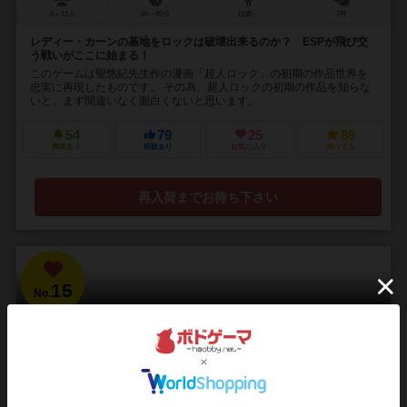
5～12人
60～80分
12歳～
7件
レディー・カーンの基地をロックは破壊出来るのか？ ESPが飛び交
う戦いがここに始まる！
このゲームは聖悠紀先生作の漫画「超人ロック」の初期の作品世界を
忠実に再現したものです。 その為、超人ロックの初期の作品を知らな
いと、まず間違いなく面白くないと思います。 ...
54
79
25
89
興味あり
経験あり
お気に入り
持ってる
再入荷までお待ち下さい
15
No.
雷轟：山吹
Raigou