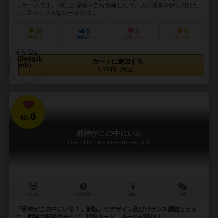
くゲームです。 時には爆弾を自ら解除したり、人に爆弾を押し付けた
り...!? シンプルなルールだけ...
15
5
3
8
興味あり
経験あり
お気に入り
持ってる
カートに追加する
1,650円（税込）
6
No.
邪神がこの中にいル
One of us becomes an evil god!
4～8人
40分前後
12歳～
2件
「邪神がこの中にいる！」新版。リデザイン及びバランス調整ととも
に、戦闘力記録用チップ、拡張カード、ルールが追加！！