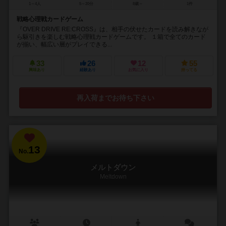
1～4人
5～20分
8歳～
1件
戦略心理戦カードゲーム
『OVER DRIVE RE:CROSS』は、相手の伏せたカードを読み解きなが
ら駆引きを楽しむ戦略心理戦カードゲームです。 １箱で全てのカード
が揃い、幅広い層がプレイできる...
33
26
12
55
興味あり
経験あり
お気に入り
持ってる
再入荷までお待ち下さい
13
No.
メルトダウン
Meltdown