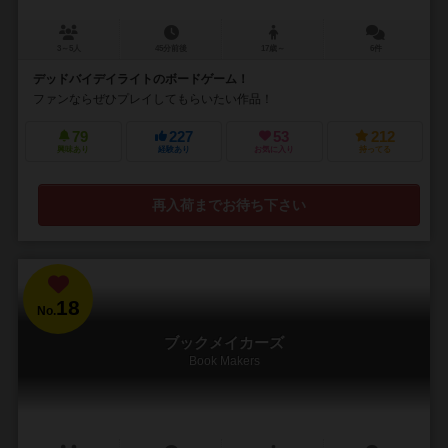
3～5人
45分前後
17歳～
6件
デッドバイデイライトのボードゲーム！
ファンならぜひプレイしてもらいたい作品！
79
227
53
212
興味あり
経験あり
お気に入り
持ってる
再入荷までお待ち下さい
18
No.
ブックメイカーズ
Book Makers