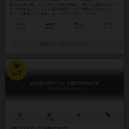
最も狂気度が高いプレイヤーに邪神が降臨し、残りの人類側プレイヤ
ーと対決する。クトゥルフ系正体隠匿ゲーム「邪神がこの中にい
る！」が新版として復活。 カードのリデザイン、ゲーム...
54
60
15
90
興味あり
経験あり
お気に入り
持ってる
通販の取り扱いがありません
7
No.
会話型心理ゲーム 人狼COMPLETE
Jinro Game Complete
4～25人
10～90分
－
人間になりすましている狼はだれだ!?