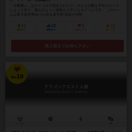
「分数職人」はサイコロで指定されたランダムな分数を手札のカード
によって作り、職人のように算数が上手になるゲームです。 このゲー
ムは東大進学率No.1を誇る進学校”筑波大学附...
11
10
3
21
興味あり
経験あり
お気に入り
持ってる
再入荷までお待ち下さい
10
No.
ドラゴンクエスト人狼
DRAGON QUEST ZINROU
2～14人
－
2件