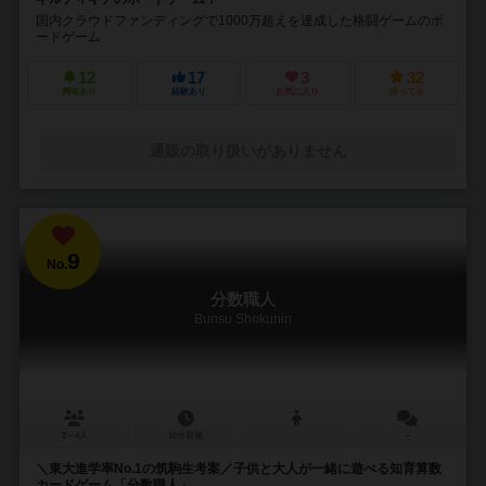
国内クラウドファンディングで1000万超えを達成した格闘ゲームのボ
ードゲーム
12
17
3
32
興味あり
経験あり
お気に入り
持ってる
通販の取り扱いがありません
9
No.
分数職人
Bunsu Shokunin
2～4人
10分前後
－
＼東大進学率No.1の筑駒生考案／子供と大人が一緒に遊べる知育算数
カードゲーム「分数職人」