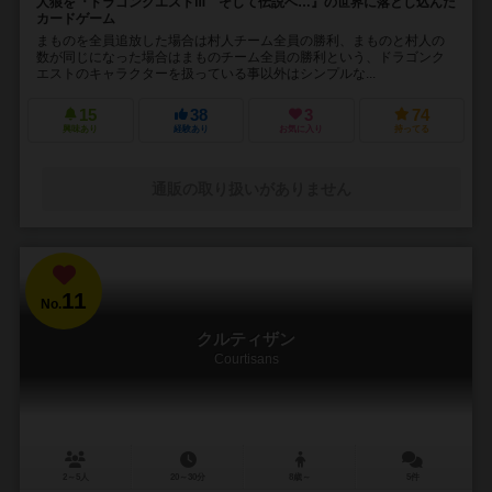
人狼を『ドラゴンクエストⅢ そして伝説へ…』の世界に落とし込んだ
カードゲーム
まものを全員追放した場合は村人チーム全員の勝利、まものと村人の
数が同じになった場合はまものチーム全員の勝利という、ドラゴンク
エストのキャラクターを扱っている事以外はシンプルな...
15
38
3
74
興味あり
経験あり
お気に入り
持ってる
通販の取り扱いがありません
11
No.
クルティザン
Courtisans
2～5人
20～30分
8歳～
5件